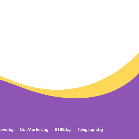
ova.bg
CarMarket.bg
BISS.bg
Telegraph.bg