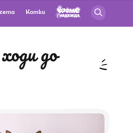
чета
Котки