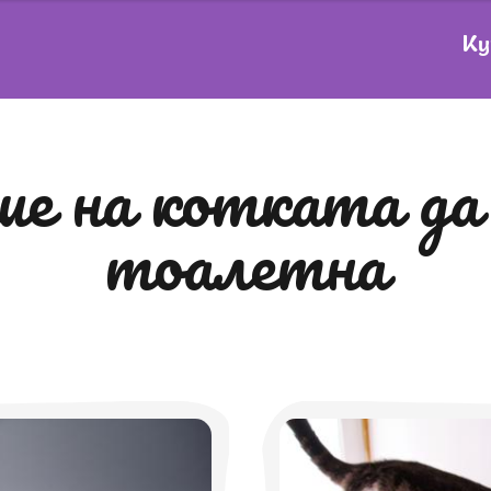
Ку
тоалетна