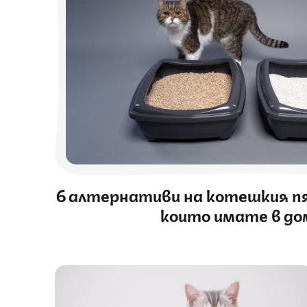
6 алтернативи на котешкия пя
които имате в до