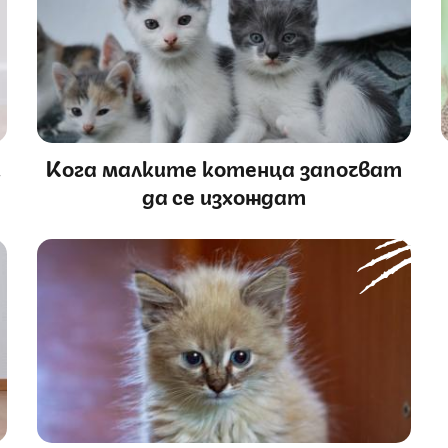
к
Кога малките котенца започват
да се изхождат