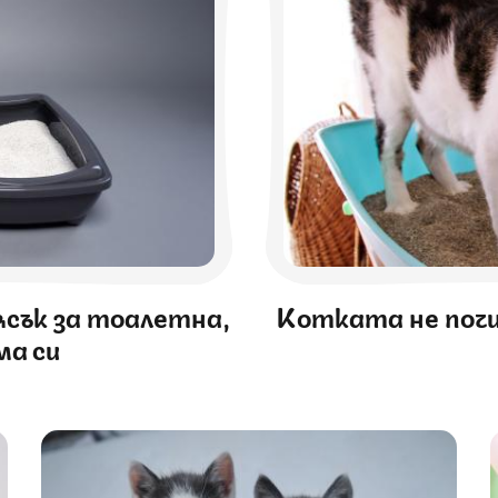
сък за тоалетна,
Котката не почи
ма си