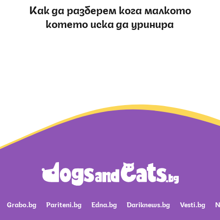
Как да разберем кога малкото
котето иска да уринира
Grabo.bg
Pariteni.bg
Edna.bg
Dariknews.bg
Vesti.bg
N