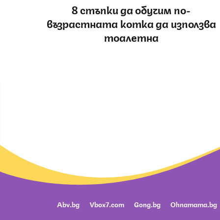
8 стъпки да обучим по-
възрастната котка да използва
тоалетна
Abv.bg
Vbox7.com
Gong.bg
Ohnamama.bg