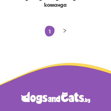
команда
1