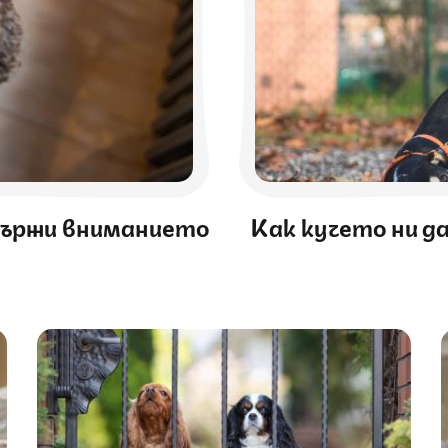
адържи вниманието
Как кучето ни да