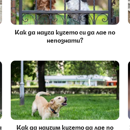
Как да науча кучето си да лае по
непознати?
а
Как да научим кучето да лае по