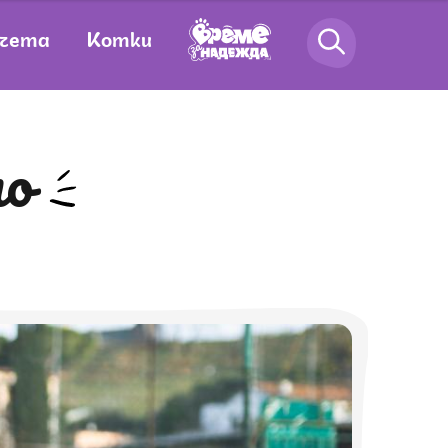
чета
Котки
то