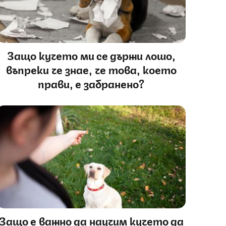
Защо кучето ми се държи лошо,
въпреки че знае, че това, което
прави, е забранено?
Защо е важно да научим кучето да