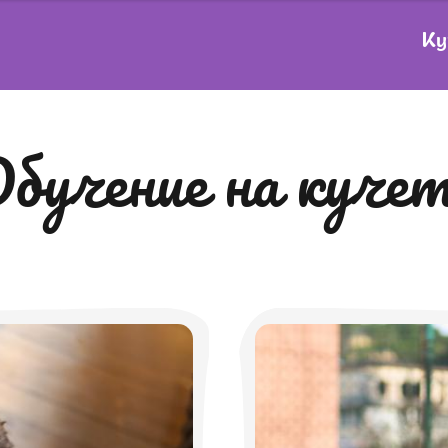
Ку
обучение на куче