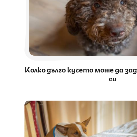
Колко дълго кучето може да з
си