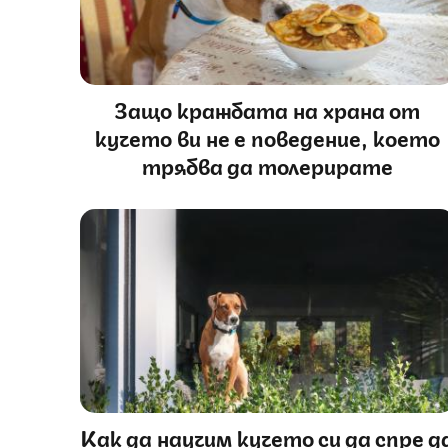
Защо кражбата на храна от
кучето ви не е поведение, което
трябва да толерирате
Как да научим кучето си да спре д