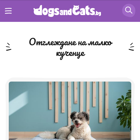
отглеждане на малко
кученце