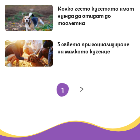
Колко често кучетата имат
нужда да отидат до
тоалетна
5 съвета при социализиране
на малкото кученце
1