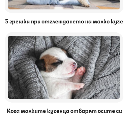
5 грешки при отглеждането на малко куче
Кога малките кученца отварят очите си