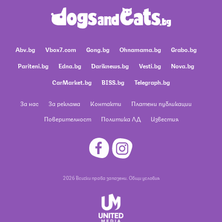
Abv.bg
Vbox7.com
Gong.bg
Ohnamama.bg
Grabo.bg
Pariteni.bg
Edna.bg
Dariknews.bg
Vesti.bg
Nova.bg
CarMarket.bg
BISS.bg
Telegraph.bg
За нас
За реклама
Контакти
Платени публикации
Поверителност
Политика ЛД
Известия
2026 Всички права запазени.
Общи условия