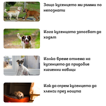
Защо кученцето ми ръмжи по
непознати
Кога кученцата започват да
ходят
Колко време отнема на
кученцето да придобие
хигиенни навици
Как да спрем кученцето да
хленчи през нощта