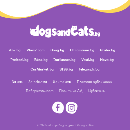
Abv.bg
Vbox7.com
Gong.bg
Ohnamama.bg
Grabo.bg
Pariteni.bg
Edna.bg
Dariknews.bg
Vesti.bg
Nova.bg
CarMarket.bg
BISS.bg
Telegraph.bg
За нас
За реклама
Контакти
Платени публикации
Поверителност
Политика ЛД
Известия
2026 Всички права запазени.
Общи условия