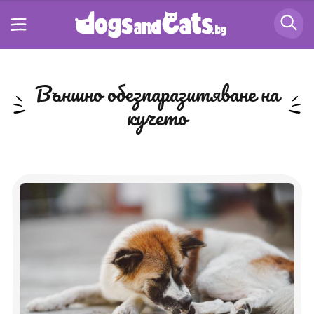
външно обезпаразитяване на
кучето