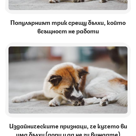
Популярният трик срещу бълхи, който
всъщност не работи
Издайническите признаци, че кучето ви
има бълхи (дори и да не ги виждате)