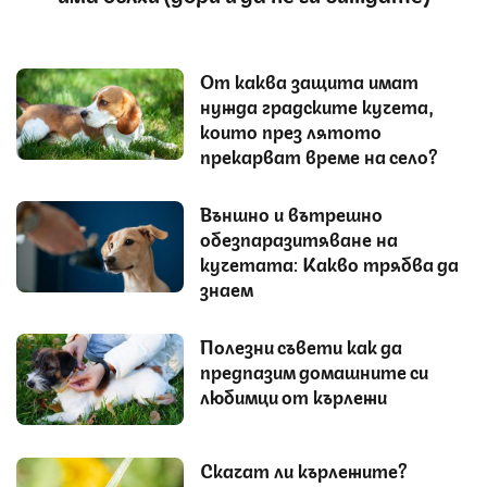
От каква защита имат
нужда градските кучета,
които през лятото
прекарват време на село?
Външно и вътрешно
обезпаразитяване на
кучетата: Какво трябва да
знаем
Полезни съвети как да
предпазим домашните си
любимци от кърлежи
Скачат ли кърлежите?