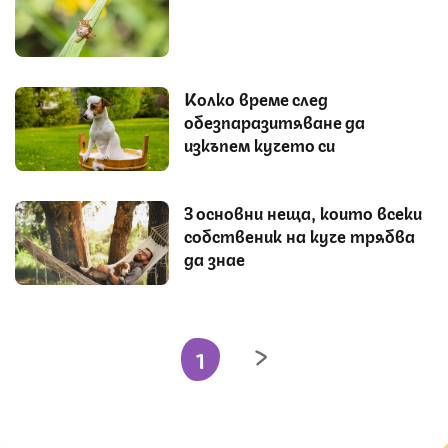
Колко време след
обезпаразитяване да
изкъпем кучето си
3 основни неща, които всеки
собственик на куче трябва
да знае
1