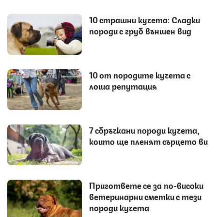
10 страшни кучета: Сладки
породи с груб външен вид
10 от породите кучета с
лоша репутация
7 сбръчкани породи кучета,
които ще пленят сърцето ви
Пригответе се за по-високи
ветеринарни сметки с тези
породи кучета