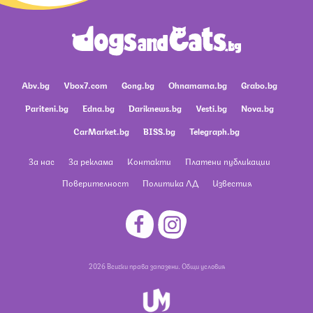
Abv.bg
Vbox7.com
Gong.bg
Ohnamama.bg
Grabo.bg
Pariteni.bg
Edna.bg
Dariknews.bg
Vesti.bg
Nova.bg
CarMarket.bg
BISS.bg
Telegraph.bg
За нас
За реклама
Контакти
Платени публикации
Поверителност
Политика ЛД
Известия
2026 Всички права запазени.
Общи условия