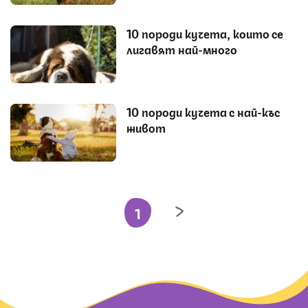
10 породи кучета, които се
лигавят най-много
10 породи кучета с най-къс
живот
1