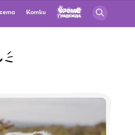
чета
Котки