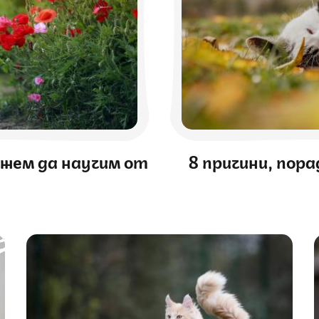
жем да научим от
8 причини, по