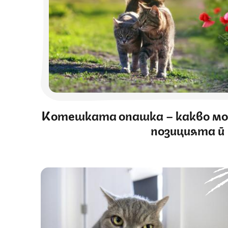
Котешката опашка – какво мо
позицията й