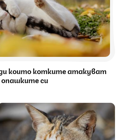
ради които котките атакуват
опашките си