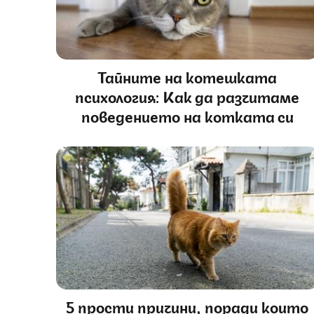
Тайните на котешката
психология: Как да разчитаме
поведението на котката си
5 прости причини, поради които