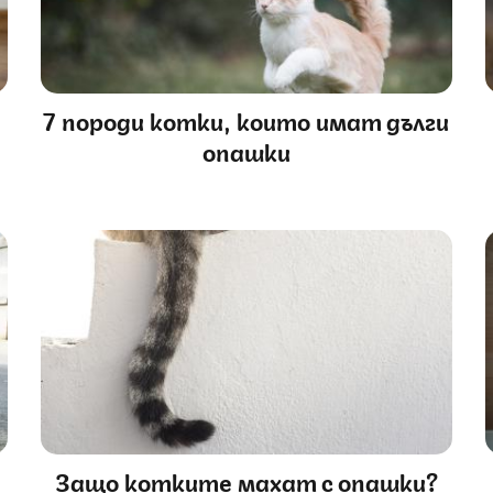
7 породи котки, които имат дълги
опашки
Защо котките махат с опашки?