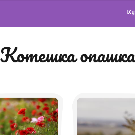
Ку
котешка опашка