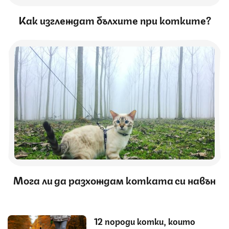
Как изглеждат бълхите при котките?
Мога ли да разхождам котката си навън
12 породи котки, които