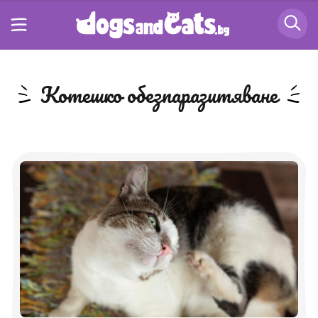
котешко обезпаразитяване