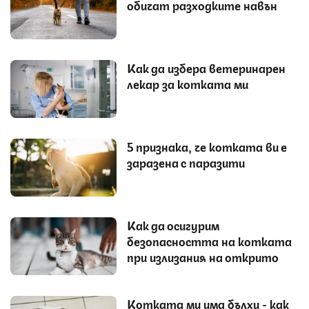
обичат разходките навън
Как да избера ветеринарен
лекар за котката ми
5 признака, че котката ви е
заразена с паразити
Как да осигурим
безопасността на котката
при излизания на открито
Котката ми има бълхи - как