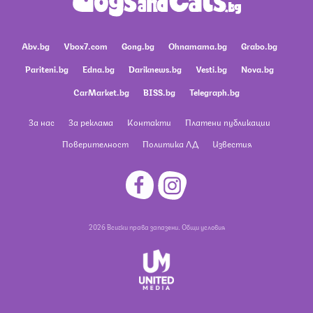
Abv.bg
Vbox7.com
Gong.bg
Ohnamama.bg
Grabo.bg
Pariteni.bg
Edna.bg
Dariknews.bg
Vesti.bg
Nova.bg
CarMarket.bg
BISS.bg
Telegraph.bg
За нас
За реклама
Контакти
Платени публикации
Поверителност
Политика ЛД
Известия
2026 Всички права запазени.
Общи условия