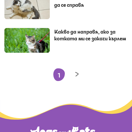
да се справя
Какво да направя, ако за
котката ми се закачи кърлеж
1