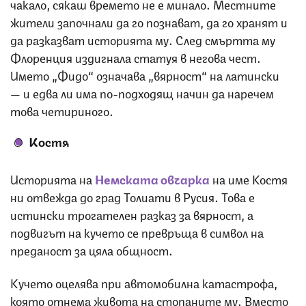
чакало, сякаш времето не е минало. Местните
жители започнали да го познават, да го хранят и
да разказват историята му. След смъртта му
Флоренция издигнала статуя в негова чест.
Името „Фидо“ означава „вярност“ на латински
— и едва ли има по-подходящ начин да наречем
това четириного.
Костя
Историята на
Немската овчарка
на име Костя
ни отвежда до град Толиати в Русия. Това е
истински трогателен разказ за вярност, а
подвигът на кучето се превръща в символ на
преданост за цяла общност.
Кучето оцелява при автомобилна катастрофа,
която отнема живота на стопаните му. Вместо