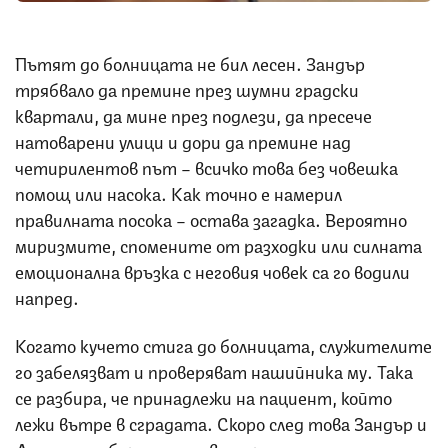
Пътят до болницата не бил лесен. Зандър
трябвало да премине през шумни градски
квартали, да мине през подлези, да пресече
натоварени улици и дори да премине над
четирилентов път – всичко това без човешка
помощ или насока. Как точно е намерил
правилната посока – остава загадка. Вероятно
миризмите, спомените от разходки или силната
емоционална връзка с неговия човек са го водили
напред.
Когато кучето стига до болницата, служителите
го забелязват и проверяват нашийника му. Така
се разбира, че принадлежи на пациент, който
лежи вътре в сградата. Скоро след това Зандър и
Долан се събират отново – среща, изпълнена с