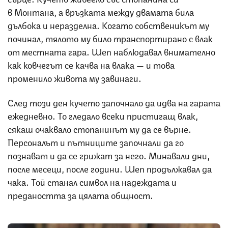
в Монтана, а връзката между двамата била
дълбока и неразделна. Когато собственикът му
починал, тялото му било транспортирано с влак
от местната гара. Шеп наблюдавал внимателно
как ковчегът се качва на влака — и това
променило живота му завинаги.
След този ден кучето започнало да идва на гарата
ежедневно. То гледало всеки пристигащ влак,
сякаш очаквало стопанинът му да се върне.
Персоналът и пътниците започнали да го
познават и да се грижат за него. Минавали дни,
после месеци, после години. Шеп продължавал да
чака. Той станал символ на надеждата и
предаността за цялата общност.