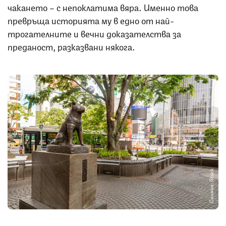
чакането – с непоклатима вяра. Именно това
превръща историята му в едно от най-
трогателните и вечни доказателства за
преданост, разказвани някога.
Снимка: iStock