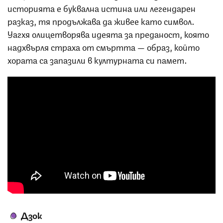
историята е буквална истина или легендарен
разказ, тя продължава да живее като символ.
Уагхя олицетворява идеята за преданост, която
надхвърля страха от смъртта — образ, който
хората са запазили в културната си памет.
Дзок