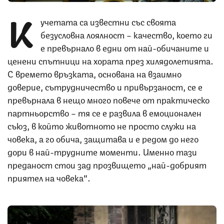
К
учетата са известни със своята
безусловна лоялност – качество, което ги
е превърнало в едни от най-обичаните и
ценени спътници на хората през хилядолетията.
С времето връзката, основана на взаимно
доверие, сътрудничество и привързаност, се е
превърнала в нещо много повече от практическо
партньорство – тя се е развила в емоционален
съюз, в който животното не просто служи на
човека, а го обича, защитава и е редом до него
дори в най-трудните моменти. Именно тази
преданост стои зад прозвището „най-добрият
приятел на човека“.