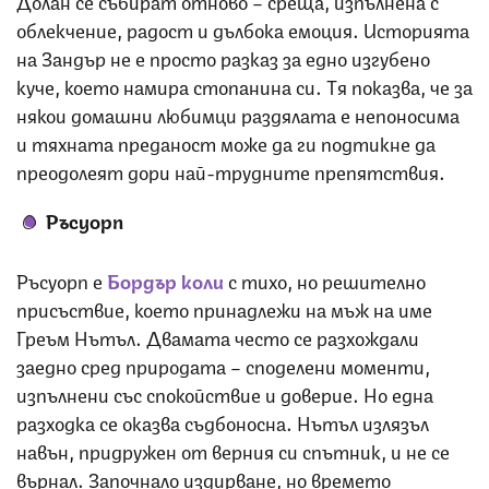
облекчение, радост и дълбока емоция. Историята
на Зандър не е просто разказ за едно изгубено
куче, което намира стопанина си. Тя показва, че за
някои домашни любимци раздялата е непоносима
и тяхната преданост може да ги подтикне да
преодолеят дори най-трудните препятствия.
Ръсуорп
Ръсуорп е
Бордър коли
с тихо, но решително
присъствие, което принадлежи на мъж на име
Греъм Нътъл. Двамата често се разхождали
заедно сред природата – споделени моменти,
изпълнени със спокойствие и доверие. Но една
разходка се оказва съдбоносна. Нътъл излязъл
навън, придружен от верния си спътник, и не се
върнал. Започнало издирване, но времето