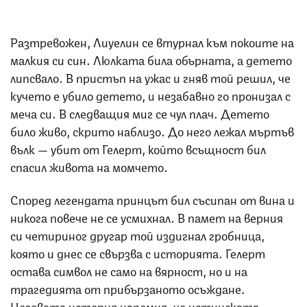
Разтревожен, Лиуелин се втурнал към покоите на
малкия си син. Люлката била обърната, а детето
липсвало. В пристъп на ужас и гняв той решил, че
кучето е убило детето, и незабавно го пронизал с
меча си. В следващия миг се чул плач. Детето
било живо, скрито наблизо. До него лежал мъртъв
вълк — убит от Гелерт, който всъщност бил
спасил живота на момчето.
Според легендата принцът бил съсипан от вина и
никога повече не се усмихнал. В памет на верния
си четириног другар той издигнал гробница,
която и днес се свързва с историята. Гелерт
остава символ не само на вярност, но и на
трагедията от прибързаното осъждане.
Неговата история напомня, че истинската