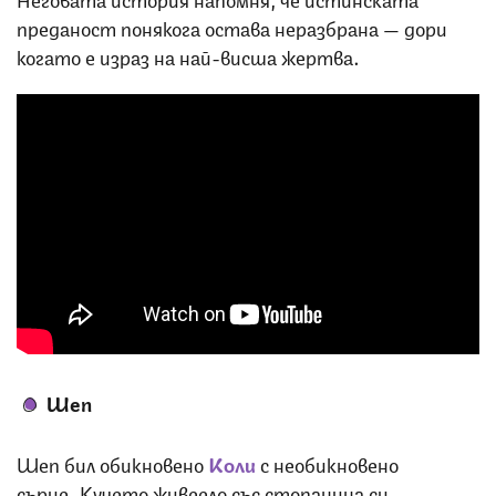
преданост понякога остава неразбрана — дори
когато е израз на най-висша жертва.
Шеп
Шеп бил обикновено
Коли
с необикновено
сърце. Кучето живеело със стопанина си