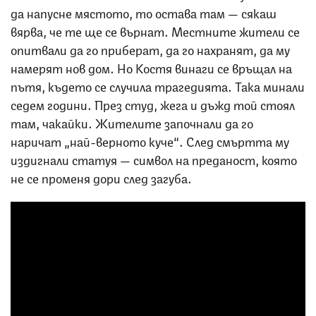
да напусне мястото, то остава там — сякаш
вярва, че те ще се върнат. Местните жители се
опитвали да го приберат, да го нахранят, да му
намерят нов дом. Но Костя винаги се връщал на
пътя, където се случила трагедията. Така минали
седем години. През студ, жега и дъжд той стоял
там, чакайки. Жителите започнали да го
наричат „най-верното куче“. След смъртта му
издигнали статуя — символ на преданост, която
не се променя дори след загуба.