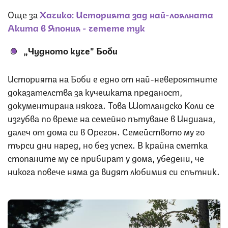
Още за
Хачико: Историята зад най-лоялната
Акита в Япония - четете тук
„Чудното куче" Боби
Историята на Боби е едно от най-невероятните
доказателства за кучешката преданост,
документирана някога. Това Шотландско Коли се
изгубва по време на семейно пътуване в Индиана,
далеч от дома си в Орегон. Семейството му го
търси дни наред, но без успех. В крайна сметка
стопаните му се прибират у дома, убедени, че
никога повече няма да видят любимия си спътник.