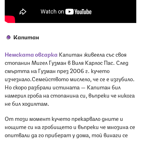
Капитан
Немската овчарка
Капитан живеела със своя
стопанин Мигел Гузман в Виля Карлос Пас. След
смъртта на Гузман през 2006 г. кучето
изчезнало.Семейството мислело, че се е изгубило.
Но скоро разбрали истината — Капитан бил
намерил гроба на стопанина си, въпреки че никога
не бил ходилтам.
От този момент кучето прекарвало дните и
нощите си на гробището и въпреки че мнозина се
опитвали да го приберат у дома, той винаги се