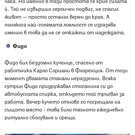
чака. Но именно в тази простота се крие силата
ѝ. Той не извършил героичен подвиг, не спасил
живот — просто останал верен до края. А
понякога най-голямата лоялност се изразява
именно в това да не се откажеш от надеждата.
Фидо
Фидо бил бездомно кученце, спасено от
работника Карло Сориани в Флоренция. От този
момент двамата станали неразделни. Всяка
сутрин Фидо придружавал стопанина си до
автобусната спирка, откъдето той тръгвал за
работа. Вечер кучето отново го посрещало на
същото място - това било тяхното ежедневно
ритуално сбогуване и среща.