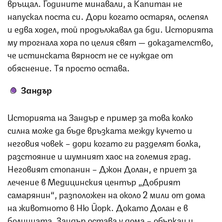
връщал. Годините минавали, а Капитан не
напускал поста си. Дори когато остарял, ослепял
и едва ходел, той продължавал да бди. Историята
му трогнала хора по целия свят — доказателство,
че истинската вярност не се нуждае от
обяснение. Тя просто остава.
Зандър
Историята на Зандър е пример за това колко
силна може да бъде връзката между кучето и
неговия човек – дори когато ги разделят болка,
разстояние и шумният хаос на големия град.
Неговият стопанин – Джон Долан, е приет за
лечение в Медицинския център „Добрият
самарянин“, разположен на около 2 мили от дома
на животното в Ню Йорк. Докато Долан е в
болницата, Зандър остава у дома – объркан и