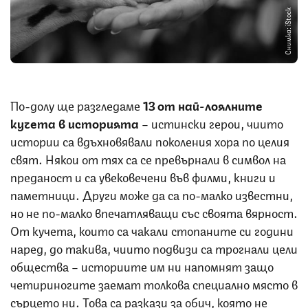
Снимка: iStock
По-долу ще разгледаме
13 от най-лоялните
кучета в историята
– истински герои, чиито
истории са вдъхновявали поколения хора по целия
свят. Някои от тях са се превърнали в символ на
преданост и са увековечени във филми, книги и
паметници. Други може да са по-малко известни,
но не по-малко впечатляващи със своята вярност.
От кучета, които са чакали стопаните си години
наред, до такива, чиито подвизи са трогнали цели
общества – историите им ни напомнят защо
четириногите заемат толкова специално място в
сърцето ни. Това са разкази за обич, която не