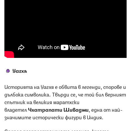
Уагхя
Историята на Уагхя е обвита в легенди, спорове и
дълбока символика. Твърди се, че той бил верният
спътник на великия маратхски
владетел
Чхатрапати Шиваджи
, една от най-
значимите исторически фигури в Индия.
Според разпространената легенда, когато