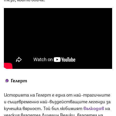
Гелерт
Историята на Гелерт е една от най-трагичните
и същевременно най-въздействащите легенди за
кучешка вярност. Той бил любимият
вълкодав
на
уелския владетел Лиуелин Велики, владетел на