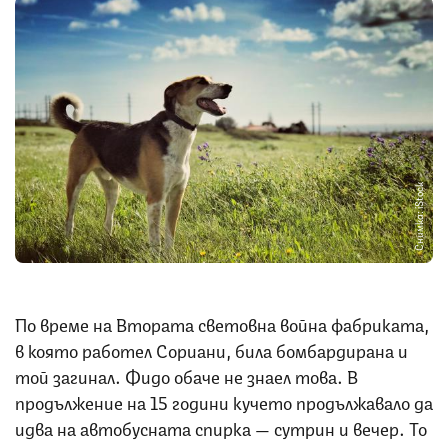
Снимка: iStock
По време на Втората световна война фабриката,
в която работел Сориани, била бомбардирана и
той загинал. Фидо обаче не знаел това. В
продължение на 15 години кучето продължавало да
идва на автобусната спирка — сутрин и вечер. То