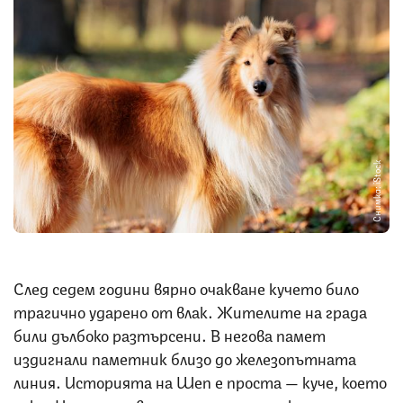
Снимка: iStock
След седем години вярно очакване кучето било
трагично ударено от влак. Жителите на града
били дълбоко разтърсени. В негова памет
издигнали паметник близо до железопътната
линия. Историята на Шеп е проста — куче, което