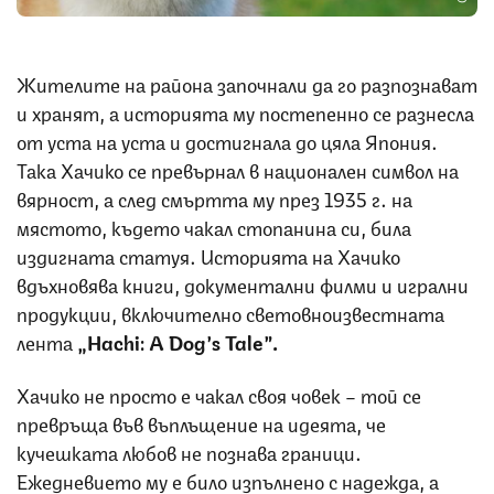
Жителите на района започнали да го разпознават
и хранят, а историята му постепенно се разнесла
от уста на уста и достигнала до цяла Япония.
Така Хачико се превърнал в национален символ на
вярност, а след смъртта му през 1935 г. на
мястото, където чакал стопанина си, била
издигната статуя. Историята на Хачико
вдъхновява книги, документални филми и игрални
продукции, включително световноизвестната
лента
„
Hachi: A Dog’s Tale”.
Хачико не просто е чакал своя човек – той се
превръща във въплъщение на идеята, че
кучешката любов не познава граници.
Ежедневието му е било изпълнено с надежда, а