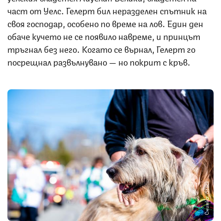
част от Уелс. Гелерт бил неразделен спътник на
своя господар, особено по време на лов. Един ден
обаче кучето не се появило навреме, и принцът
тръгнал без него. Когато се върнал, Гелерт го
посрещнал развълнувано — но покрит с кръв.
Снимка: iStock