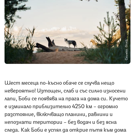
Снимка: iStock
Шест месеца по-късно обаче се случва нещо
невероятно! Изтощен, слаб и със силно износени
лапи, Боби се появява на прага на дома си. Кучето
е изминало приблизително 4250 км – огромно
разстояние, включващо планини, равнини и
непознати територии – без водач и без ясна
следа. Как Боби е успял да открие пътя към дома