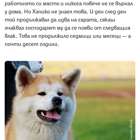
работното си място и никога повече не се върнал
у дома. Но Хачико не знаел това. И ден след ден
той продължавал да идва на гарата, сякаш
очаквал господарят му да се появи от следващия
влак. Това не продължило седмици или месеци — а
почти десет години.
Снимка: iStock