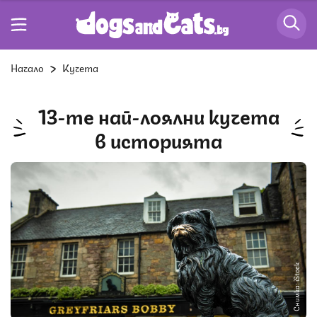
Начало
Кучета
13-те най-лоялни кучета
в историята
Снимка: iStock