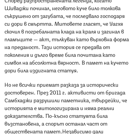
Шиваджи починал, неговото куче било толкова
съкрушено от загубата, че последвало господаря
си дори в смъртта. Митовете гласят, че Уагхя
скочил в погребалната клада на краля и загинал в
пламъците — акт, тълкуван като върховна форма
на преданост. Тази история се предава от
поколения и дълго време била почитана като
символ на абсолютна вярност. В памет на кучето
дори била издигната статуя.
Но не всички приемат разказа за исторически
достоверен. През 2011 г. активисти от бригада
Самбхаджи разрушили паметника, твърдейки, че
историята е митологизирана и няма реални
доказателства. По-късно статуята била
възстановена, а спорът останал част от
обществената памет.Независимо дали