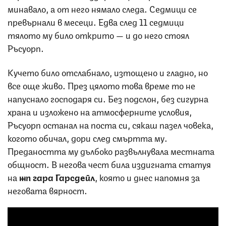
минавало, а от него нямало следа. Седмици се
превърнали в месеци. Едва след 11 седмици
тялото му било открито — и до него стоял
Ръсуорп.
Кучето било отслабнало, изтощено и гладно, но
все още живо. През цялото това време то не
напуснало господаря си. Без подслон, без сигурна
храна и изложено на атмосферните условия,
Ръсуорп останал на поста си, сякаш пазел човека,
когото обичал, дори след смъртта му.
Предаността му дълбоко развълнувала местната
общност. В негова чест била издигната статуя
на
жп гара Гарсдейл
, която и днес напомня за
неговата вярност.