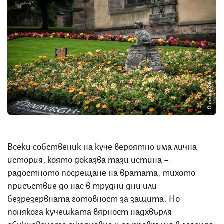
Снимка: iStock
Всеки собственик на куче вероятно има лична
история, която доказва тази истина –
радостното посрещане на вратата, тихото
присъствие до нас в трудни дни или
безрезервната готовност за защита. Но
понякога кучешката вярност надхвърля
обикновеното ежедневие и се превръща в легенда.