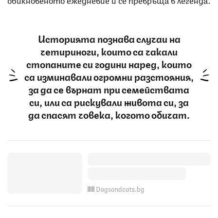
Историята познава случаи на
четириноги, които са чакали
стопаните си години наред, които
са изминавали огромни разстояния,
за да се върнат при семействата
си, или са рискували живота си, за
да спасят човека, когото обичат.
Dogsandcats.bg