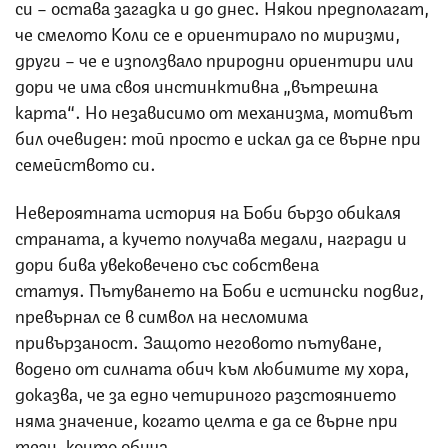
си – остава загадка и до днес. Някои предполагат,
че смелото Коли се е ориентирало по миризми,
други – че е използвало природни ориентири или
дори че има своя инстинктивна „вътрешна
карта“. Но независимо от механизма, мотивът
бил очевиден: той просто е искал да се върне при
семейството си.
Невероятната история на Боби бързо обикаля
страната, а кучето получава медали, награди и
дори бива увековечено със собствена
статуя. Пътуването на Боби е истински подвиг,
превърнал се в символ на несломима
привързаност. Защото неговото пътуване,
водено от силната обич към любимите му хора,
доказва, че за едно четириного разстоянието
няма значение, когато целта е да се върне при
тези, които обича.