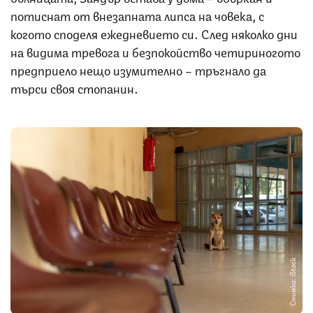
потиснат от внезапната липса на човека, с
когото споделя ежедневието си. След няколко дни
на видима тревога и безпокойство четириногото
предприело нещо изумително – тръгнало да
търси своя стопанин.
Снимка: iStock