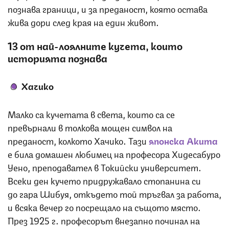
познава граници, и за преданост, която остава
жива дори след края на един живот.
1
3
от най-лоялните кучета, които
историята познава
Хачико
Малко са кучетата в света, които са се
превърнали в толкова мощен символ на
преданост, колкото Хачико. Тази
японска Акита
е била домашен любимец на професора Хидесабуро
Уено, преподавател в Токийски университет.
Всеки ден кучето придружавало стопанина си
до гара Шибуя, откъдето той тръгвал за работа,
и всяка вечер го посрещало на същото място.
През 1925 г. професорът внезапно починал на