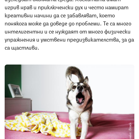
игрив нрав и приключенски дух и често намират
креативни начини да се забавляват, което
понякога може да доведе до проблеми. Те са много
интелигентни и се нуждаят от много физически
упражнения и умствени предизвикателства, за да
са щастливи.
Снимка: iStock