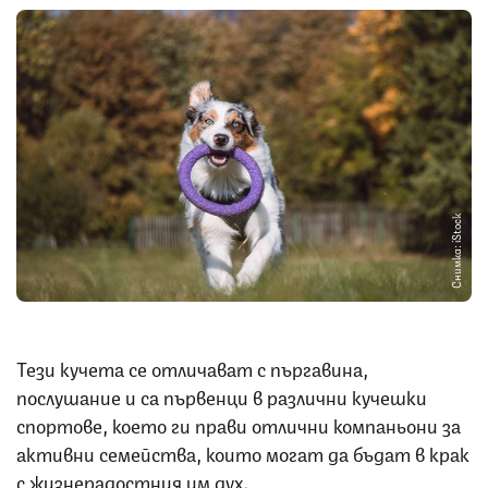
Снимка: iStock
Тези кучета се отличават с пъргавина,
послушание и са първенци в различни кучешки
спортове, което ги прави отлични компаньони за
активни семейства, които могат да бъдат в крак
с жизнерадостния им дух.