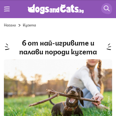
Начало
Кучета
6 от най-игривите и
палави породи кучета
Снимка: iStock