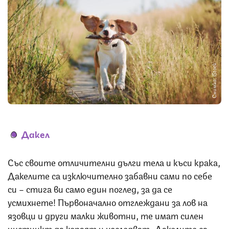
Снимка: iStock
Дакел
Със своите отличителни дълги тела и къси крака,
Дакелите са изключително забавни сами по себе
си – стига ви само един поглед, за да се
усмихнете! Първоначално отглеждани за лов на
язовци и други малки животни, те имат силен
инстинкт да копаят и изследват. Дакелите са