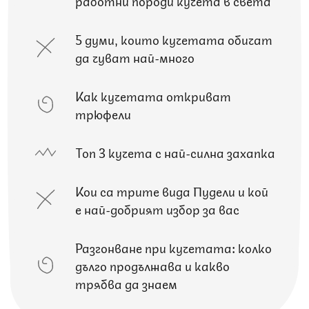
работни породи кучета в света
5 думи, които кучетата обичат
да чуват най-много
Как кучетата откриват
трюфели
Топ 3 кучета с най-силна захапка
Кои са трите вида Пудели и кой
е най-добрият избор за вас
Разгонване при кучетата: колко
дълго продължава и какво
трябва да знаем