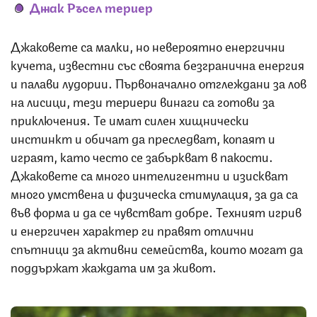
Джак Ръсел териер
Джаковете са малки, но невероятно енергични
кучета, известни със своята безгранична енергия
и палави лудории. Първоначално отглеждани за лов
на лисици, тези териери винаги са готови за
приключения. Те имат силен хищнически
инстинкт и обичат да преследват, копаят и
играят, като често се забъркват в пакости.
Джаковете са много интелигентни и изискват
много умствена и физическа стимулация, за да са
във форма и да се чувстват добре. Техният игрив
и енергичен характер ги правят отлични
спътници за активни семейства, които могат да
поддържат жаждата им за живот.