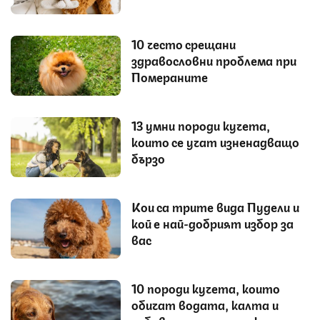
10 често срещани
здравословни проблема при
Помераните
13 умни породи кучета,
които се учат изненадващо
бързо
Кои са трите вида Пудели и
кой е най-добрият избор за
вас
10 породи кучета, които
обичат водата, калта и