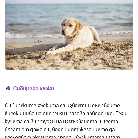
Снимка: iStock
Сибирско хъски
Сибирските хъскита са известни със своите
високи нива на енергия и палаво поведение. Тези
кучета са виртуози на измъкването и често
бягат от дома си, водени от желанието да
изследват околната среда. Хъскитата имат