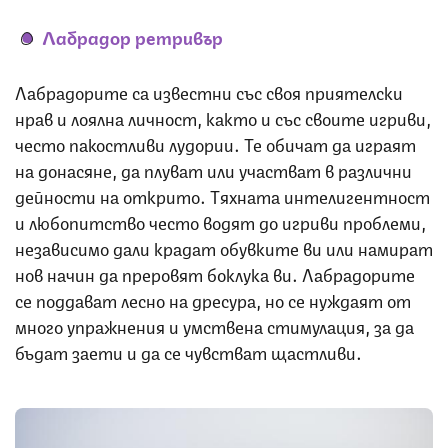
Лабрадор ретривър
Лабрадорите са известни със своя приятелски
нрав и лоялна личност, както и със своите игриви,
често пакостливи лудории. Те обичат да играят
на донасяне, да плуват или участват в различни
дейности на открито. Тяхната интелигентност
и любопитство често водят до игриви проблеми,
независимо дали крадат обувките ви или намират
нов начин да преровят боклука ви. Лабрадорите
се поддават лесно на дресура, но се нуждаят от
много упражнения и умствена стимулация, за да
бъдат заети и да се чувстват щастливи.