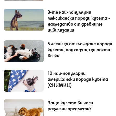
3-те най-популярни
мексикански породи кучета -
наследство от древните
цивилизации
5 лесни за отглеждане породи
кучета, подходящи за почти
всеки
10 най-популярни
американски породи кучета
(СНИМКИ)
Защо кучето ви носи
различни предмети?