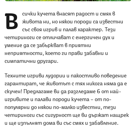
В
сички кучета внасят радост и смях в
живота ни, но някои породи са известни
със своя игрив и палав характер. Тези
четириноги се отличават с енергичен дух и
умение да се забъркват в приятни
неприятности, което ги прави забавни и
симпатични другари.
Техните игриви лудории и пакостливо поведение
гарантират, че животът с тях никога няма да е
скучен! Предлагаме ви да разгледаме 6 от най-
игривите и палави породи кучета – от по-
популярни до някои по-малко известни, тези
четириноги със сигурност ще ви държат нащрек
и ще изпълнят дома ви със смях и забавление.