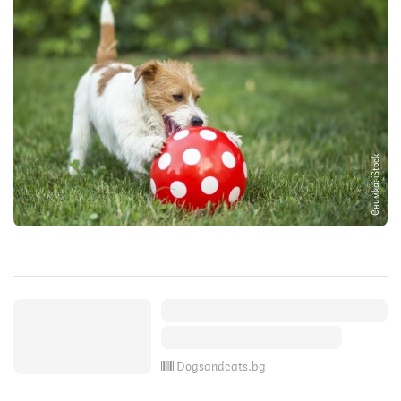
Снимка: iStock
Dogsandcats.bg