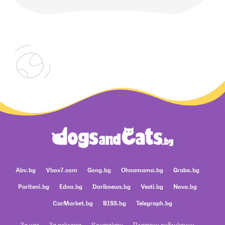
Abv.bg
Vbox7.com
Gong.bg
Ohnamama.bg
Grabo.bg
Pariteni.bg
Edna.bg
Dariknews.bg
Vesti.bg
Nova.bg
CarMarket.bg
BISS.bg
Telegraph.bg
За нас
За реклама
Контакти
Платени публикации