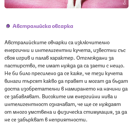
Австралийска овчарка
Австралийските овчарки са изключително
енергични и интелигентни кучета, известни със
своя игрив и палав характер. Отглеждани за
пастирство, те имат нужда да са заети с нещо.
Не би било пресилено да се каже, че тези кучета
винаги търсят какво да правят и могат да бъдат
доста изобретателни в намирането на начини да
се забавляват. Високите им енергийни нива и
интелигентност означават, че ще се нуждаят
от много умствена и физическа стимулация, за да
не се забъркват в неприятности.