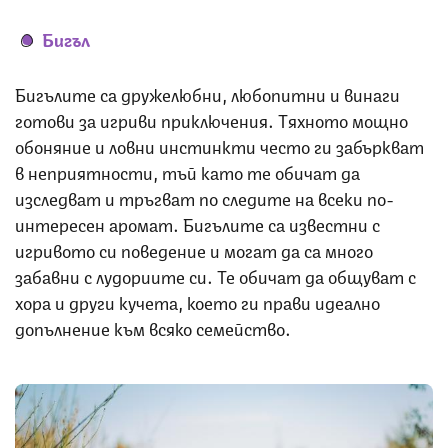
Бигъл
Бигълите са дружелюбни, любопитни и винаги
готови за игриви приключения. Тяхното мощно
обоняние и ловни инстинкти често ги забъркват
в неприятности, тъй като те обичат да
изследват и тръгват по следите на всеки по-
интересен аромат. Бигълите са известни с
игривото си поведение и могат да са много
забавни с лудориите си. Те обичат да общуват с
хора и други кучета, което ги прави идеално
допълнение към всяко семейство.