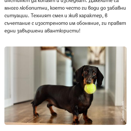
много любопитни, което често ги води до забавни
ситуации. Техният смел и жив характер, в
съчетание с изостреното им обоняние, ги правят
едни завършени авантюристи!
Снимка: iStock