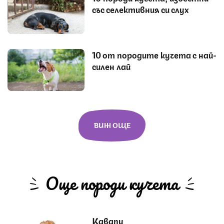
със селективния си слух
10 от породите кучета с най-
силен лай
ВИЖ ОЩЕ
Още породи кучета
Кавапу