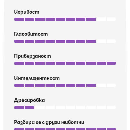
Игривост
Гласовитост
Привързаност
Интелигентност
Дресировка
Разбира се с други животни