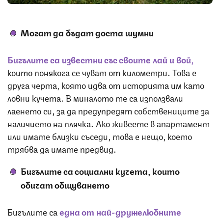
Могат да бъдат доста шумни
Бигълите са известни със своите лай и вой
,
които понякога се чуват от километри. Това е
друга черта, която идва от историята им като
ловни кучета. В миналото те са използвали
лаенето си, за да предупредят собствениците за
наличието на плячка. Ако живеете в апартамент
или имате близки съседи, това е нещо, което
трябва да имате предвид.
Бигълите са социални кучета, които
обичат общуването
Бигълите са
една от най-дружелюбните