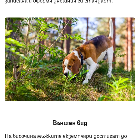
Снимка: iStock
Външен вид
На височина мъжките екземпляри достигат до