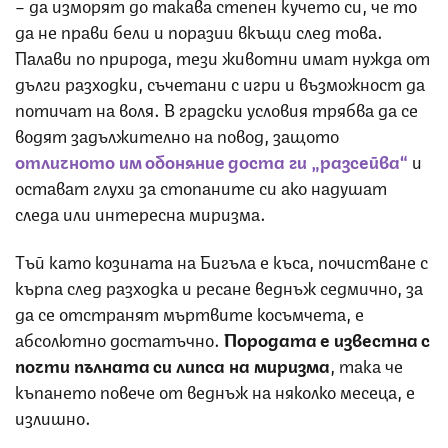
– да изморят до такава степен кучето си, че то
да не прави бели и поразии вкъщи след това.
Палави по природа, тези животни имат нужда от
дълги разходки, съчетани с игри и възможност да
потичат на воля. В градски условия трябва да се
водят задължително на повод, защото
отличното им обоняние доста ги „разсейва“
и
остават глухи за стопаните си ако надушат
следа или интересна миризма.
Тъй като козината на Бигъла е къса, почистване с
кърпа след разходка и ресане веднъж седмично, за
да се отстранят мъртвите косъмчета, е
абсолютно достатъчно.
Породата е известна с
почти пълната си липса на миризма
, така че
къпането повече от веднъж на няколко месеца, е
излишно.