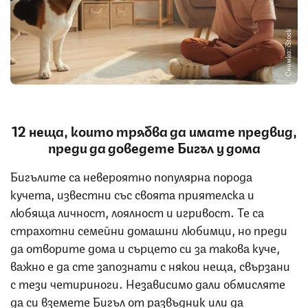
Снимка: iStock
12 неща, които трябва да имате предвид,
преди да доведете Бигъл у дома
Бигълите са невероятно популярна порода
кучета, известни със своята приятелска и
любяща личност, лоялност и игривост. Те са
страхотни семейни домашни любимци, но преди
да отворите дома и сърцето си за такова куче,
важно е да сте запознати с някои неща, свързани
с тези четириноги. Независимо дали обмисляте
да си вземете Бигъл от развъдник или да