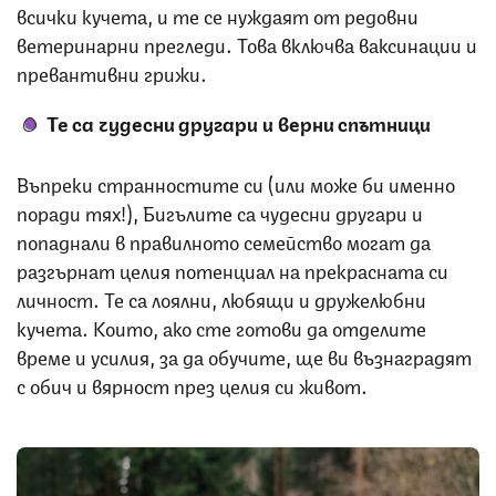
всички кучета, и те се нуждаят от редовни
ветеринарни прегледи. Това включва ваксинации и
превантивни грижи.
Те са чудесни другари и верни спътници
Въпреки странностите си (или може би именно
поради тях!), Бигълите са чудесни другари и
попаднали в правилното семейство могат да
разгърнат целия потенциал на прекрасната си
личност. Те са лоялни, любящи и дружелюбни
кучета. Които, ако сте готови да отделите
време и усилия, за да обучите, ще ви възнаградят
с обич и вярност през целия си живот.