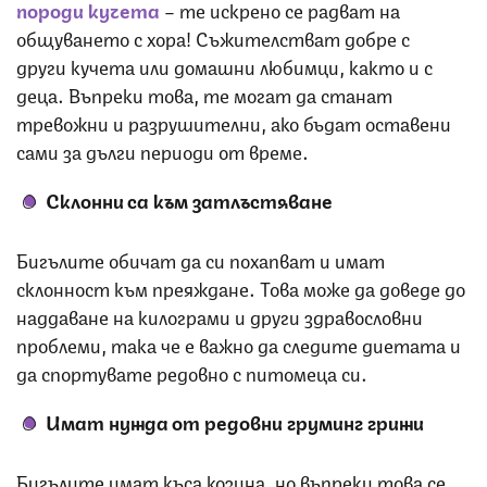
породи кучета
– те искрено се радват на
общуването с хора! Съжителстват добре с
други кучета или домашни любимци, както и с
деца. Въпреки това, те могат да станат
тревожни и разрушителни, ако бъдат оставени
сами за дълги периоди от време.
Склонни са към затлъстяване
Бигълите обичат да си похапват и имат
склонност към преяждане. Това може да доведе до
наддаване на килограми и други здравословни
проблеми, така че е важно да следите диетата и
да спортувате редовно с питомеца си.
Имат нужда от редовни груминг грижи
Бигълите имат къса козина, но въпреки това се