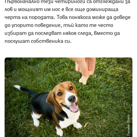
Първоначално тези четириноги са отглеждани за
лов и мощният им нос е все още доминираща
черта на породата. Това понякога може да доведе
до упорито поведение, тъй като те често
избират да последват някоя следа, вместо да
послушат собственика си.
Снимка: iStock