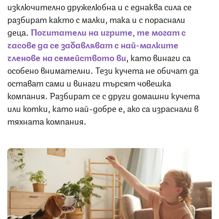
изключително дружелюбна и с еднаква сила се
разбират както с малки, така и с пораснали
деца.
Почитатели на игрите, те могат с
часове да се забавляват с най-малките
членове на семейството ви
, като винаги са
особено внимателни. Тези кучета не обичат да
остават сами и винаги търсят човешка
компания. Разбират се с други домашни кучета
или котки, като най-добре е, ако са израснали в
тяхната компания.