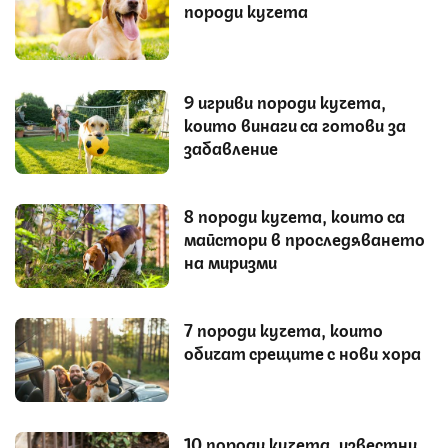
породи кучета
9 игриви породи кучета,
които винаги са готови за
забавление
8 породи кучета, които са
майстори в проследяването
на миризми
7 породи кучета, които
обичат срещите с нови хора
10 породи кучета, известни