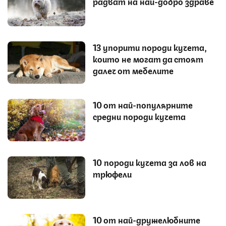
радват на най-добро здраве
13 упорити породи кучета,
които не могат да стоят
далеч от мебелите
10 от най-популярните
средни породи кучета
10 породи кучета за лов на
трюфели
10 от най-дружелюбните