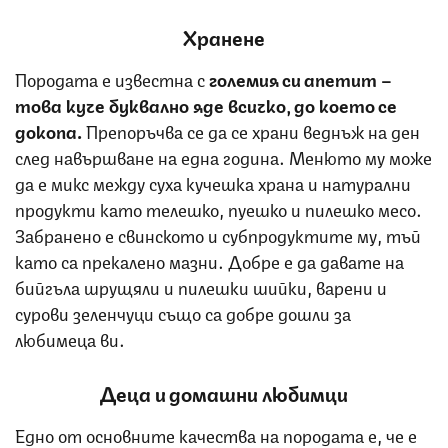
Хранене
Породата е известна с
големия си апетит –
това куче буквално яде всичко, до което се
докопа.
Препоръчва се да се храни веднъж на ден
след навършване на една година. Менюто му може
да е микс между суха кучешка храна и натурални
продукти като телешко, пуешко и пилешко месо.
Забранено е свинското и субпродуктите му, тъй
като са прекалено мазни. Добре е да давате на
бийгъла шрущяли и пилешки шийки, варени и
сурови зеленчуци също са добре дошли за
любимеца ви.
Деца и домашни любимци
Едно от основните качества на породата е, че е