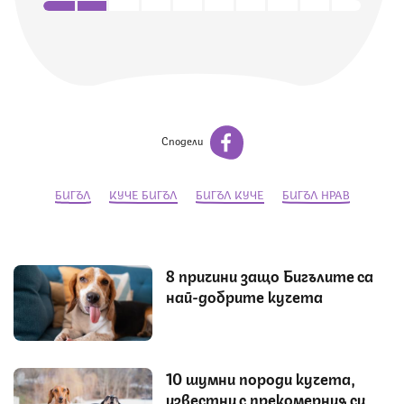
Сподели
БИГЪЛ
КУЧЕ БИГЪЛ
БИГЪЛ КУЧЕ
БИГЪЛ НРАВ
8 причини защо Бигълите са
най-добрите кучета
10 шумни породи кучета,
известни с прекомерния си