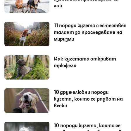
лай
11 породи кучета с естествен
талант за проследяване на
миризми
Как кучетата откриват
трюфели
10 дружелюбни породи
кучета, които се радват на
всеки
10 породи кучета, които се