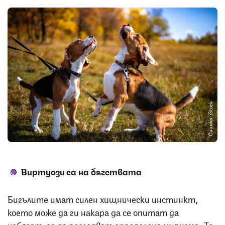
Снимка: iStock
Виртуози са на бягствата
Бигълите имат силен хищнически инстинкт,
което може да ги накара да се опитат да
избягат, за да последват определена миризма. Те