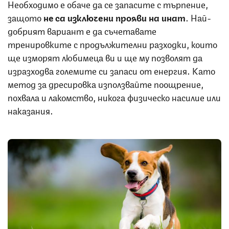
Необходимо е обаче да се запасите с търпение,
защото
не са изключени прояви на инат
. Най-
добрият вариант е да съчетавате
тренировките с продължителни разходки, които
ще изморят любимеца ви и ще му позволят да
изразходва големите си запаси от енергия. Като
метод за дресировка използвайте поощрение,
похвала и лакомство, никога физическо насилие или
наказания.