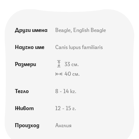
Други имена
Beagle, English Beagle
Научно име
Canis lupus familiaris
Размери
33 см.
40 см.
Тегло
8 - 14 кг.
Живот
12 - 15 г.
Произход
Англия