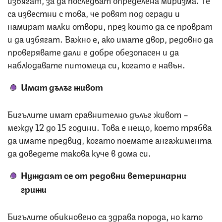
са известни с това, че ровят под огради и
намират малки отвори, през които да се проврат
и да избягат. Важно е, ако имате двор, редовно да
проверявате дали е добре обезопасен и да
наблюдавате питомеца си, когато е навън.
Имат дълъг живот
Бигълите имат сравнително дълъг живот –
между 12 до 15 години. Това е нещо, което трябва
да имате предвид, когато поемате ангажимента
да доведете такова куче в дома си.
Нуждаят се от редовни ветеринарни
грижи
Бигълите обикновено са здрава порода, но като