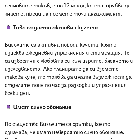
осиновите такъв, ето 12 неща, които трябва да
знаете, преди да поемете този ангажимент.
Това са доста активни кучета
Бигълите са активна порода кучета, която
изисква ежедневни упражнения и стимулация. Те
са известни с любовта си към игрите, бягането и
изследването. Ако планирате да си вземете
такова куче, то трябва да имате възможност да
отделяте поне по час за разходки и упражнения
всеки ден.
Имат силно обоняние
По същество Бигълите са хрътки, което
означава, че имат невероятно силно обоняние.