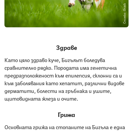
Снимка: iStock
Здраве
Като цяло здраво куче, Бигълът боледува
сравнително рядко. Породата има генетична
предразположеност към епилепсия, склонни са и
към заболявания като хепатит, различни видове
дерматити, болести на гръбнака и ушите,
щитовидната жлеза и очите.
Грижа
Основната грижа на стопаните на Бигъла е една