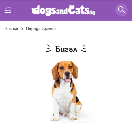
Начало
Породи кучета
Бигъл
Снимка: Istock