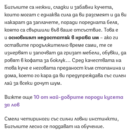
Бигълите са нежни, сладки и забавни кучета,
които могат с еднаква сила да ви разсмеят и да ви
накарат да заплачете, поради поредната беля,
която са свършили във ваше отсъствие. Това е
и
основният недостатък в нрава им
– ако ги
оставите продължително време сами, те се
изнервят и започват да гризат мебели, обувки, да
ровят в кофата за боклук... Сред качествата на
това куче е неговата преданост към стопанина и
дома, което го кара да ви предупреждава със силен
лай за всеки дочут шум.
Вижте още
10 oт най-добрите породи кучета
за лов
Смели четириноги със силни ловни инстинкти,
Бигълите лесно се поддават на обучение.