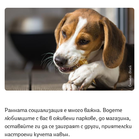
Снимка: iStock
Ранната социализация е много важна. Водете
любимците с вас в оживени паркове, до магазина,
оставяйте ги да се заиграят с други, приятелски
настроени кучета навън.