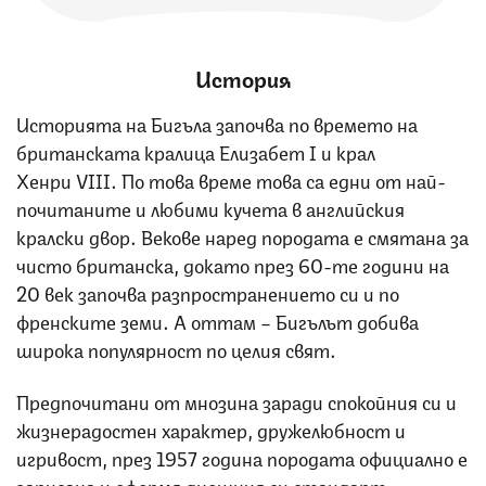
История
Историята на Бигъла започва по времето на
британската кралица Елизабет I и крал
Хенри VIII. По това време това са едни от най-
почитаните и любими кучета в английския
кралски двор. Векове наред породата е смятана за
чисто британска, докато през 60-те години на
20 век започва разпространението си и по
френските земи. А оттам – Бигълът добива
широка популярност по целия свят.
Предпочитани от мнозина заради спокойния си и
жизнерадостен характер, дружелюбност и
игривост, през 1957 година породата официално е
записана и оформя днешния си стандарт.