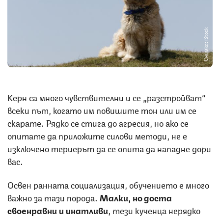
Снимка: iStock
Керн са много чувствителни и се „разстройват“
всеки път, когато им повишите тон или им се
скарате. Рядко се стига до агресия, но ако се
опитате да приложите силови методи, не е
изключено териерът да се опита да нападне дори
вас.
Освен ранната социализация, обучението е много
важно за тази порода.
Малки, но доста
своенравни и инатливи
, тези кученца нерядко