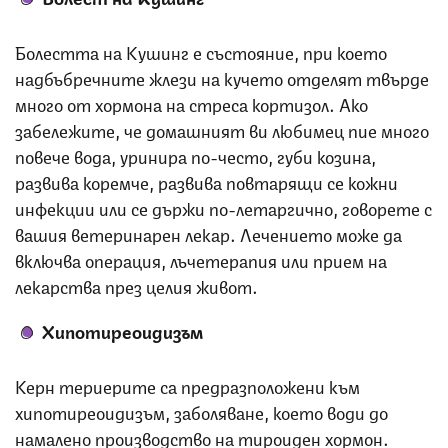
Болестта на Кушинг е състояние, при което
надбъбречните жлези на кучето отделят твърде
много от хормона на стреса кортизол. Ако
забележите, че домашният ви любимец пие много
повече вода, уринира по-често, губи козина,
развива коремче, развива повтарящи се кожни
инфекции или се държи по-летаргично, говорете с
вашия ветеринарен лекар. Лечението може да
включва операция, лъчетерапия или прием на
лекарства през целия живот.
Хипотиреоидизъм
Керн териерите са предразположени към
хипотиреоидизъм, заболяване, което води до
намалено производство на тироиден хормон.