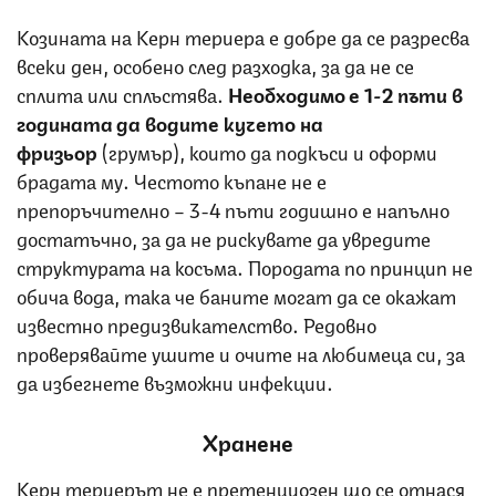
Козината на Керн териера е добре да се разресва
всеки ден, особено след разходка, за да не се
сплита или сплъстява.
Необходимо е 1-2 пъти в
годината да водите кучето на
фризьор
(грумър), които да подкъси и оформи
брадата му. Честото къпане не е
препоръчително – 3-4 пъти годишно е напълно
достатъчно, за да не рискувате да увредите
структурата на косъма. Породата по принцип не
обича вода, така че баните могат да се окажат
известно предизвикателство. Редовно
проверявайте ушите и очите на любимеца си, за
да избегнете възможни инфекции.
Хранене
Керн териерът не е претенциозен що се отнася