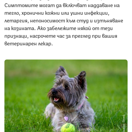
Симптомите могат да включват наддаване на
тегло, хронични кожни или ушни инфекции,
летаргия, непоносимост към студ и изтъняване
на козината. Ако забележите някой от тези
признаци, насрочете час за преглед при вашия
ветеринарен лекар.
Снимка: iStock