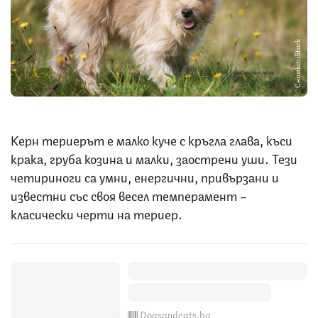
Снимка: iStock
Керн териерът е малко куче с кръгла глава, къси
крака, груба козина и малки, заострени уши. Тези
четириноги са умни, енергични, привързани и
известни със своя весел темперамент –
класически черти на териер.
Dogsandcats.bg