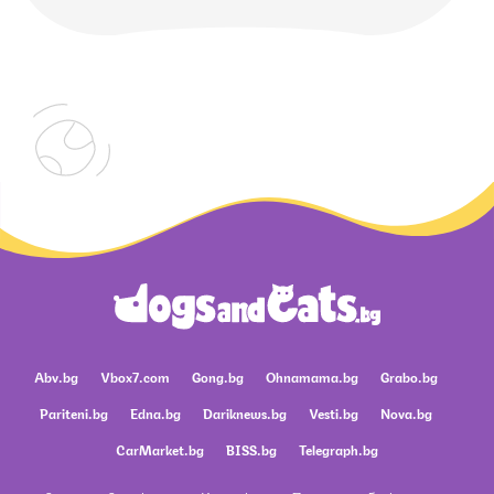
Abv.bg
Vbox7.com
Gong.bg
Ohnamama.bg
Grabo.bg
Pariteni.bg
Edna.bg
Dariknews.bg
Vesti.bg
Nova.bg
CarMarket.bg
BISS.bg
Telegraph.bg