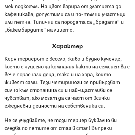
мек подкосъм. На цвят варира от златиста до
кафеникава, допустими са и по-тъмни участъци
или петна. Типични са породата са „брадата“ и
„бакембардите“ на лицето.
Характер
Керн териерът е весело, живо и будно кученце,
което е чудесно за компания както на семейства с
вече пораснали деца, така и на хора, които
живеят сами. Тези четириноги се привързват
силно към стопанина си и най-щастливи се
чувстват, ако могат да са част от всички
ежедневни дейности на собственика си.
Не се учудвайте, че този териер буквално ви
следва по петите от стая в стая! Въпреки
дребния си ръст, те са доста добри пазачи