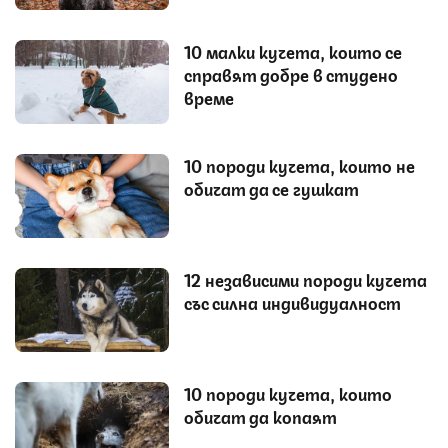
10 малки кучета, които се
справят добре в студено
време
10 породи кучета, които не
обичат да се гушкат
12 независими породи кучета
със силна индивидуалност
10 породи кучета, които
обичат да копаят