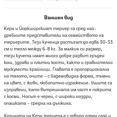
Външен вид
Керн и Йоркширският териер са сред най-
дребните представители на семейството на
териерите. Тези кученца достигат до едва 30-33
см и тегло между 6-8 кг. За малкия си размер,
тези кучета имат много добре развит гръден
кош, здрави и плътни кости, както и сравнително
мускулести крайници. Главата е пропорционална
на тялото, очите – с бадемовидна форма, тъмни
на цвят, с живо, любопитно изражение. Ушите са
изправени, като вътрешната им част е покрита
с косми. Носът е черен, с широки ноздри,
опашката – средна на дължина.
Козината на Керн териера е с твърд горен слой и