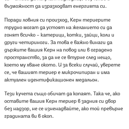
възможност да изразходват енергията си.
Поради ловния си произход, Керн териерите
трудно могат да устоят на желанието си да
гонят всичко – катерици, котки, зайци, коли и
други четириноги. За това е важно винаги да
държите вашия Керн на повод или в оградено
пространство, за да не се втурне след нещо,
което му хване окото. И за всеки случай, уверете
се, че вашият териер е микрочипиран и има
актуален идентификационен медальон.
Тези кучета също обичат да копаят. Така че, ако
оставите вашия Керн териер в задния си двор
без надзор, не се изненадвайте, ако той превърне
градината ви в окоп.