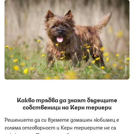
Снимка: iStock
Какво трябва да знаят бъдещите
собственици на Керн териери
Решението да си вземете домашен любимец е
голяма отговорност и Керн териерите не са