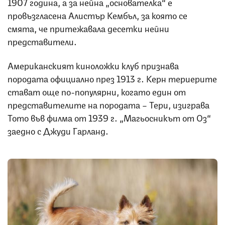
1907 година, а за нейна „основателка“ е
провъзгласена Алистър Кембъл, за която се
смята, че притежавала десетки нейни
представители.
Американският киноложки клуб признава
породата официално през 1913 г. Керн териерите
стават още по-популярни, когато един от
представителите на породата – Тери, изиграва
Тото във филма от 1939 г. „Магьосникът от Оз“
заедно с Джуди Гарланд.