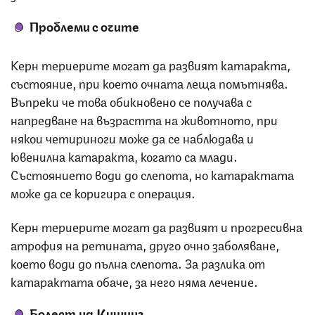
Проблеми с очите
Керн териерите могат да развият катаракта,
състояние, при което очната леща помътнява.
Въпреки че това обикновено се получава с
напредване на възрастта на животното, при
някои четириноги може да се наблюдава и
ювенилна катаракта, когато са млади.
Състоянието води до слепота, но катарактата
може да се коригира с операция.
Керн териерите могат да развият и прогресивна
атрофия на ретината, друго очно заболяване,
което води до пълна слепота. За разлика от
катарактата обаче, за него няма лечение.
Болест на Кушинг