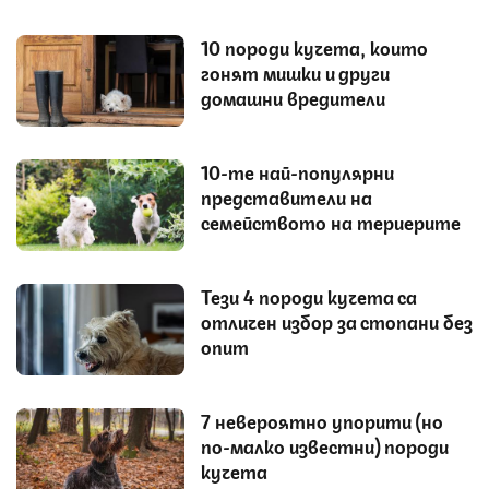
10 породи кучета, които
гонят мишки и други
домашни вредители
10-те най-популярни
представители на
семейството на териерите
Тези 4 породи кучета са
отличен избор за стопани без
опит
7 невероятно упорити (но
по-малко известни) породи
кучета