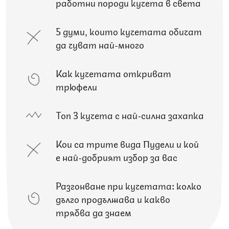
работни породи кучета в света
5 думи, които кучетата обичат
да чуват най-много
Как кучетата откриват
трюфели
Топ 3 кучета с най-силна захапка
Кои са трите вида Пудели и кой
е най-добрият избор за вас
Разгонване при кучетата: колко
дълго продължава и какво
трябва да знаем