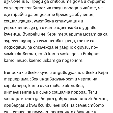
изключение. Преди да отворите дома и сърцето
си за представител на тази порода, знайте, че
ще трябва да отделите време за обучение,
социализация, умствена стимулация и
упражнения, за да имате щастливо и здраво
кученце. Въпреки че Керн териерите могат да са
чудесен избор за семейства с деца, те не са
подходящи за отглеждане заедно с други, по-
малки животни, тъй като може да ги виждат
като нещо, което искат да подгонят.
Въпреки че всяко куче е индивидуално и всеки Керн
териер има своя индивидуалност и черти на
характера, като цяло това е активна,
интелигентна и силно социална порода. Тези
мъници могат да бъдат добри домашни любимци,
привързани към всички членове на семейството
си – стига да получат подходящо обучение и