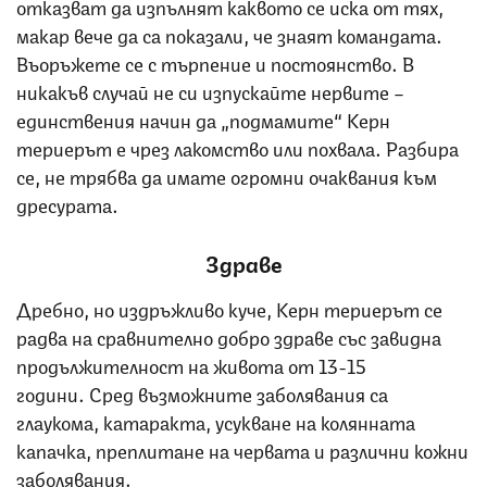
отказват да изпълнят каквото се иска от тях,
макар вече да са показали, че знаят командата.
Въоръжете се с търпение и постоянство. В
никакъв случай не си изпускайте нервите –
единствения начин да „подмамите“ Керн
териерът е чрез лакомство или похвала. Разбира
се, не трябва да имате огромни очаквания към
дресурата.
Здраве
Дребно, но издръжливо куче, Керн териерът се
радва на сравнително добро здраве със завидна
продължителност на живота от 13-15
години. Сред възможните заболявания са
глаукома, катаракта, усукване на колянната
капачка, преплитане на червата и различни кожни
заболявания.