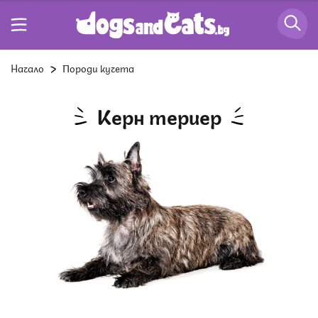
Начало
Породи кучета
Керн териер
Снимка: Istock