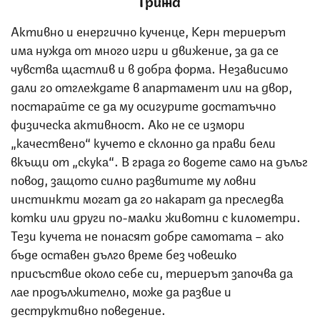
Грижа
Активно и енергично кученце, Керн териерът
има нужда от много игри и движение, за да се
чувства щастлив и в добра форма. Независимо
дали го отглеждате в апартамент или на двор,
постарайте се да му осигурите достатъчно
физическа активност. Ако не се измори
„качествено“ кучето е склонно да прави бели
вкъщи от „скука“. В града го водете само на дълъг
повод, защото силно развитите му ловни
инстинкти могат да го накарат да преследва
котки или други по-малки животни с километри.
Тези кучета не понасят добре самотата – ако
бъде оставен дълго време без човешко
присъствие около себе си, териерът започва да
лае продължително, може да развие и
деструктивно поведение.