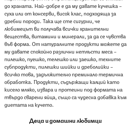
до храната. Най-добре е да му давате кучешка –
суха или от консерви, висок клас, подходяща за
дребни породи. Така ще сте сигурни, че
любимецът ви получава всички хранителни
вещества, витамини и минерали, за да се чувства
във форма. От натуралните продукти можете да
му давате спокойно различни нетлъсти меса –
пилешко, пуешко, телешко или заешко, техните
субпродукти, пилешки шийки и дреболийки –
всичко това, задължително преминало термична
обработка. Продукти, съдържащи калций като
кисело мляко, извара и протеини под формата на
твърдо сварени яйца, също са чудесна добавка към
диетата на кучето.
Деца и домашни любимци