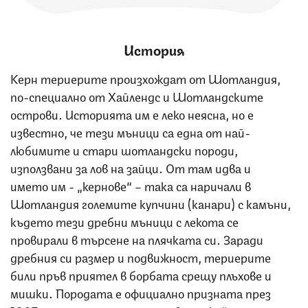
История
Керн териерите произхождат от Шотландия,
по-специално от Хайлендс и Шотландските
острови. Историята им е леко неясна, но е
известно, че тези мъници са една от най-
любимите и стари шотландски породи,
използвани за лов на зайци. От там идва и
името им - „кернове“ – така са наричали в
Шотландия големите купчини (канари) с камъни,
където тези дребни мъници с лекота се
провирали в търсене на плячката си. Заради
дребния си размер и подвижност, териерите
били пръв приятел в борбата срещу плъхове и
мишки. Породата е официално призната през