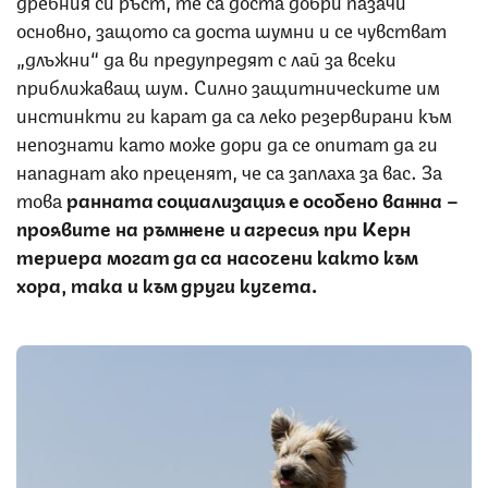
основно, защото са доста шумни и се чувстват
„длъжни“ да ви предупредят с лай за всеки
приближаващ шум. Силно защитническите им
инстинкти ги карат да са леко резервирани към
непознати като може дори да се опитат да ги
нападнат ако преценят, че са заплаха за вас. За
това
ранната социализация е особено важна –
проявите на ръмжене и агресия при Керн
териера могат да са насочени както към
хора, така и към други кучета.