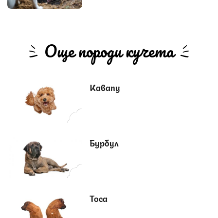
Още породи кучета
Кавапу
Бурбул
Тоса