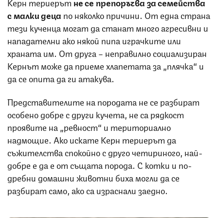
Керн териерът
не се препоръчва за семейства
с малки деца
по няколко причини. От една страна
тези кученца могат да станат много агресивни и
нападателни ако някой пипа играчките или
храната им. От друга – неправилно социализиран
Кернът може да приеме хлапетата за „плячка“ и
да се опита да ги атакува.
Представителите на породата не се разбират
особено добре с други кучета, не са рядкост
проявите на „ревност“ и териториално
надмощие. Ако искате Керн териерът да
съжителства спокойно с друго четириного, най-
добре е да е от същата порода. С котки и по-
дребни домашни животни биха могли да се
разбират само, ако са израснали заедно.