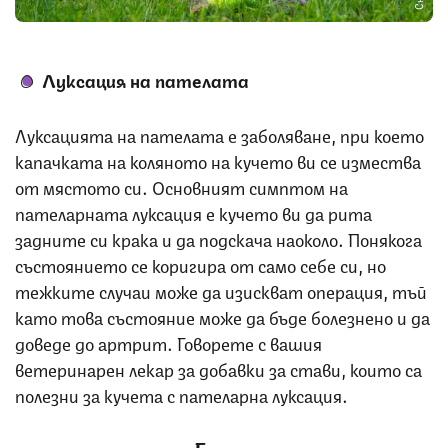
Луксация на пателата
Луксацията на пателата е заболяване, при което
капачката на коляното на кучето ви се измества
от мястото си. Основният симптом на
пателарната луксация е кучето ви да рита
задните си крака и да подскача наоколо. Понякога
състоянието се коригира от само себе си, но
тежките случаи може да изискват операция, тъй
като това състояние може да бъде болезнено и да
доведе до артрит. Говорете с вашия
ветеринарен лекар за добавки за стави, които са
полезни за кучета с пателарна луксация.