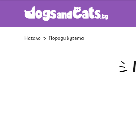
Начало
Породи кучета