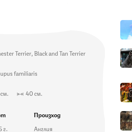
ster Terrier, Black and Tan Terrier
lupus familiaris
см.
40 см.
от
Произход
6 г.
Англия