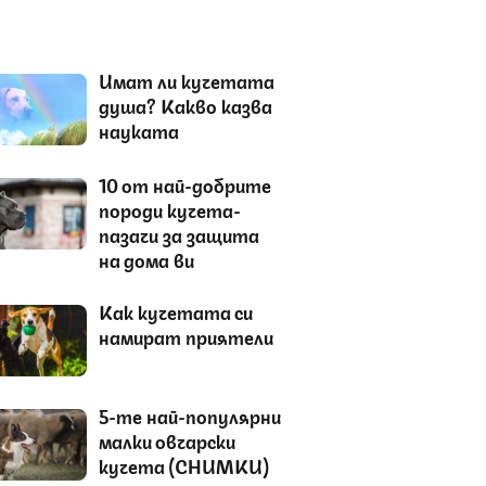
Имат ли кучетата
душа? Какво казва
науката
10 от най-добрите
породи кучета-
пазачи за защита
на дома ви
Как кучетата си
намират приятели
5-те най-популярни
малки овчарски
кучета (СНИМКИ)