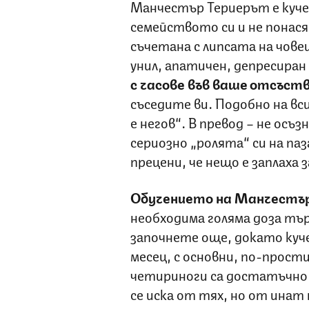
Манчестър Териерът е куче,
семейството си и не понася 
съчетана с липсата на чове
унил, апатичен, депресиран
с часове във ваше отсъст
съседите ви. Подобно на вс
е негов“. В превод – не осъ
сериозно „ролята“ си на паза
прецени, че нещо е заплаха з
Обучението на Манчестър 
необходима голяма доза тър
започнете още, докато куче
месец, с основни, по-прост
четириноги са достатъчно 
се иска от тях, но от инат