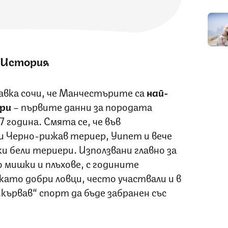
История
вка сочи, че Манчестърите са
най-
ри
– първите данни за породата
година. Смята се, че във
и Черно-рижав териер, Уипет и вече
 бели териери. Използвани главно за
о мишки и плъхове, с годините
ато добри ловци, често участвали и в
кървав“ спорт да бъде забранен със