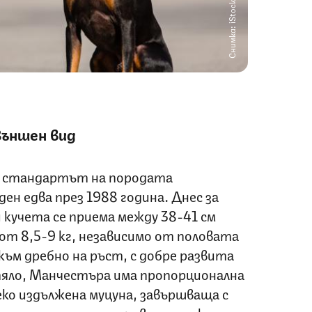
Снимка: iStock
ъншен вид
, стандартът на породата
н едва през 1988 година. Днес за
 кучета се приема между 38-41 см
 от 8,5-9 кг, независимо от половата
ъм дребно на ръст, с добре развита
яло, Манчестъра има пропорционална
леко издължена муцуна, завършваща с