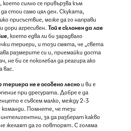
 което силно се привързва към
да стои само цял ден. Скуката,
шко присъствие, може да го направи
 и дори агресивен.
Той е склонен да лае
вие
, което едва ли би зарадвало
ички териери, и този смята, че „света
знава размерите си и, приемайки доста
ч, не би се поколебал да реагира ако
а вас.
териера не е особено лесно
и ви е
пение при дресурата. Добре е да
нцето е съвсем малко, между 2-3
и команди. Помнете, че тези
интелигентни, за да разберат какво
 не желаят да го повторят. С голяма