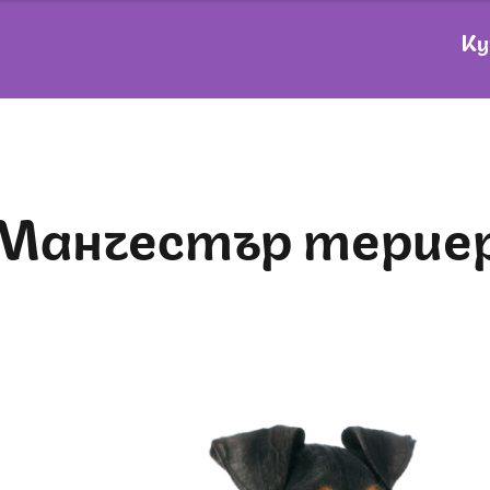
Ку
Манчестър терие