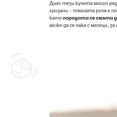
Днес тези кучета много ряд
гризачи – тяхната роля е п
като
породата се смята д
може да се чака с месеци, за