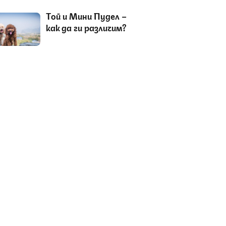
Tой и Мини Пудел –
как да ги различим?