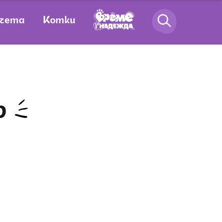
чета
Котки
р