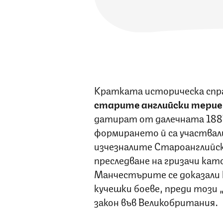
Кратката историческа спра
старите английски терие
датират от далечната 1887 
формирането й са участвал
изчезналите Староанглийски
преследване на гризачи кат
Манчестърите се доказали к
кучешки боеве, преди този „
закон във Великобритания.