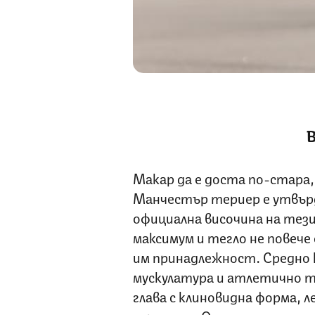
В
Макар да е доста по-стара
Манчестър териер е утвърде
официална височина на тези
максимум и тегло не повече
им принадлежност. Средно к
мускулатура и атлетично т
глава с клиновидна форма, 