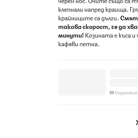
черен нос. Очите също са тъ
клепнали напред краища. Гр
крайниците са дълги.
Смята
такава скорост, че да хва
минути!
Козината е къса и
кафяви петна.
Dogsandcat