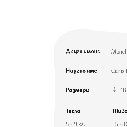
Други имена
Manche
Научно име
Canis 
Размери
38 
Тегло
Жив
5 - 9 кг.
15 - 1