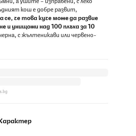
мни, а ушите – изправени, с леко
ъдният кош е добре развит,
 се, че това куче може да развие
не и унищожи над 100 плъха за 10
 черна, с жълтеникави или червено-
s.bg
Характер