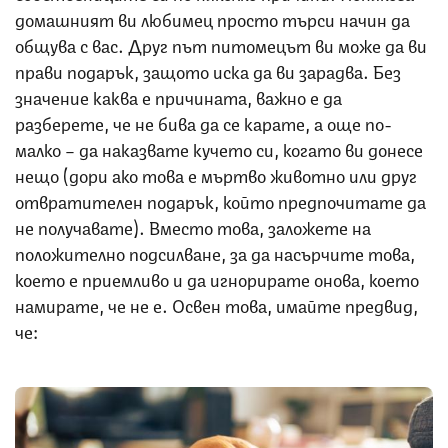
домашният ви любимец просто търси начин да
общува с вас. Друг път питомецът ви може да ви
прави подарък, защото иска да ви зарадва. Без
значение каква е причината, важно е да
разберете, че не бива да се карате, а още по-
малко – да наказвате кучето си, когато ви донесе
нещо (дори ако това е мъртво животно или друг
отвратителен подарък, който предпочитате да
не получавате). Вместо това, заложете на
положително подсилване, за да насърчите това,
което е приемливо и да игнорирате онова, което
намирате, че не е. Освен това, имайте предвид,
че: