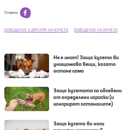
Сподели
ПОВЕДЕНИЕ И ДРЕСУРА НА КУЧЕТО
ПОВЕДЕНИЕ НА КУЧЕТО
Не е инат! Защо кучето ви
унищожава вещи, когато
остане само
Защо кучетата са обсебени
от определени играчки (и
игнорират останалите)
Защо кучето ви носи
различни предмети?