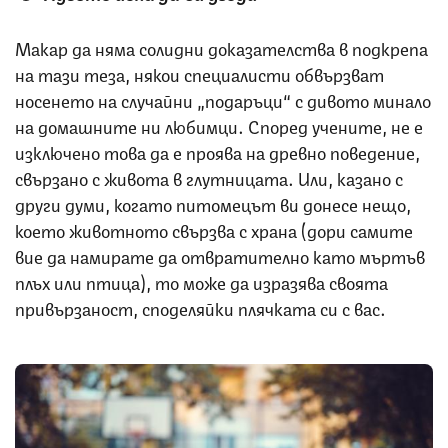
Макар да няма солидни доказателства в подкрепа
на тази теза, някои специалисти обвързват
носенето на случайни „подаръци“ с дивото минало
на домашните ни любимци. Според учените, не е
изключено това да е проява на древно поведение,
свързано с живота в глутницата. Или, казано с
други думи, когато питомецът ви донесе нещо,
което животното свързва с храна (дори самите
вие да намирате да отвратително като мъртъв
плъх или птица), то може да изразява своята
привързаност, споделяйки плячката си с вас.