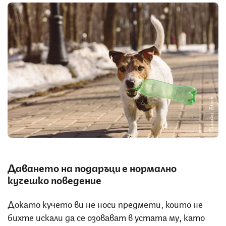
Снимка: iStock
Даването на подаръци е нормално
кучешко поведение
Докато кучето ви не носи предмети, които не
бихте искали да се озовават в устата му, като