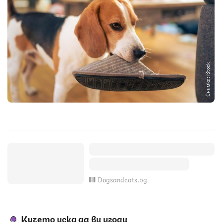
Снимка: iStock
Dogsandcats.bg
Кучето иска да ви угоди