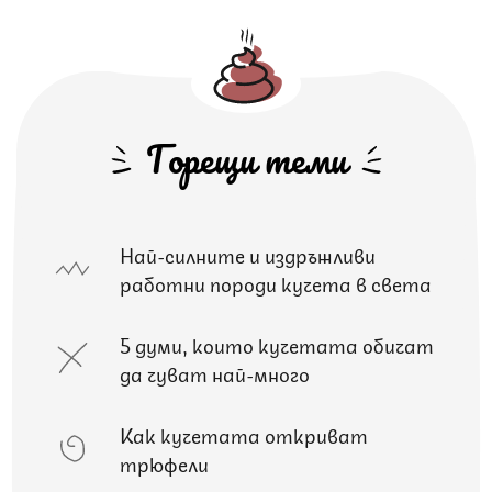
Горещи теми
Най-силните и издръжливи
работни породи кучета в света
5 думи, които кучетата обичат
да чуват най-много
Как кучетата откриват
трюфели