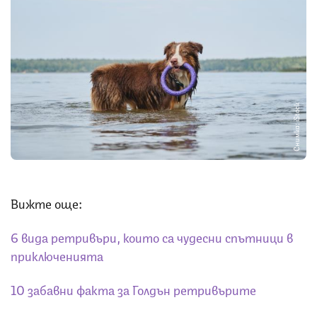
Снимка: iStock
Вижте още:
6 вида ретривъри, които са чудесни спътници в
приключенията
10 забавни факта за Голдън ретривърите