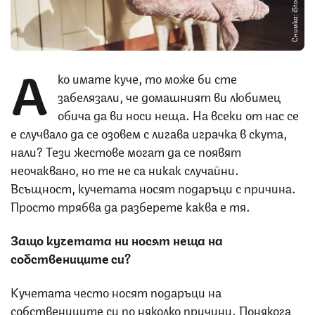
Снимка: iStock
А
ко имате куче, то може би сте
забелязали, че домашният ви любимец
обича да ви носи неща. На всеки от нас се
е случвало да се озовем с лигава играчка в скута,
нали? Тези жестове могат да се появят
неочаквано, но те не са никак случайни.
Всъщност, кучетата носят подаръци с причина.
Просто трябва да разберете каква е тя.
Защо кучетата ни носят неща на
собствениците си?
Кучетата често носят подаръци на
собствениците си по няколко причини. Понякога