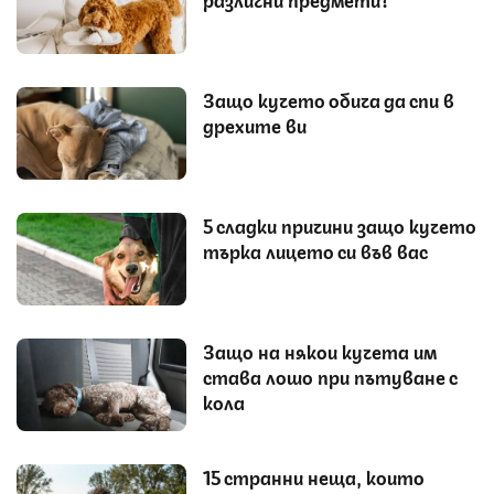
Защо кучето обича да спи в
дрехите ви
5 сладки причини защо кучето
търка лицето си във вас
Защо на някои кучета им
става лошо при пътуване с
кола
15 странни неща, които