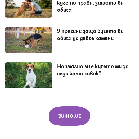
кучето прави, защото ви
обича
9 причини защо кучето ви
обича да дъвче камъни
Нормално ли е кучето ми да
седи като човек?
ВИЖ ОЩЕ