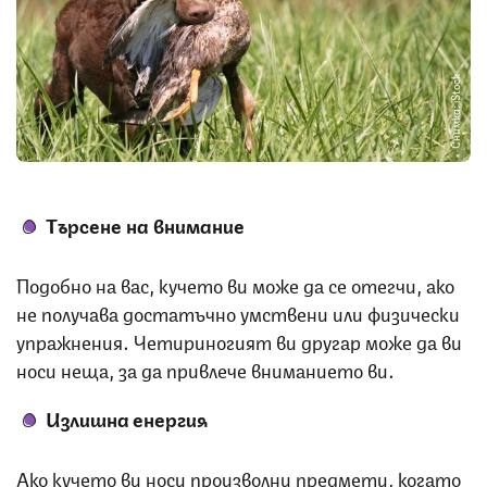
Снимка: iStock
Търсене на внимание
Подобно на вас, кучето ви може да се отегчи, ако
не получава достатъчно умствени или физически
упражнения. Четириногият ви другар може да ви
носи неща, за да привлече вниманието ви.
Излишна енергия
Ако кучето ви носи произволни предмети, когато