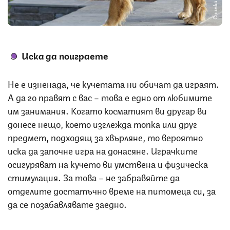
Снимка: iStock
Иска да поиграете
Не е изненада, че кучетата ни обичат да играят.
А да го правят с вас – това е едно от любимите
им занимания. Когато косматият ви другар ви
донесе нещо, което изглежда топка или друг
предмет, подходящ за хвърляне, то вероятно
иска да започне игра на донасяне. Играчките
осигуряват на кучето ви умствена и физическа
стимулация. За това – не забравяйте да
отделите достатъчно време на питомеца си, за
да се позабавлявате заедно.