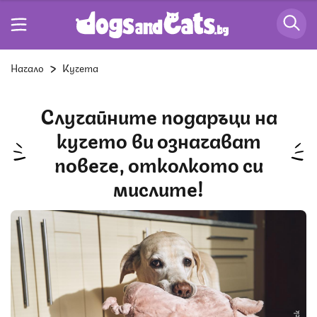
Начало
Кучета
Случайните подаръци на
кучето ви означават
повече, отколкото си
мислите!