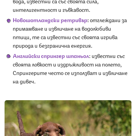
вода, известни са със своята сила,
интелигентност и гъвкавост.
Новошотландски ретривър
:
отглеждани за
примамване и извличане на водолюбиви
птици, те са известни със своята игрива
природа и безгранична енергия.
Английски спрингер шпаньол
: известни със
своята ловкост и издръжливост на полето,
Спрингерите често се използват и извличане
на дивеч.