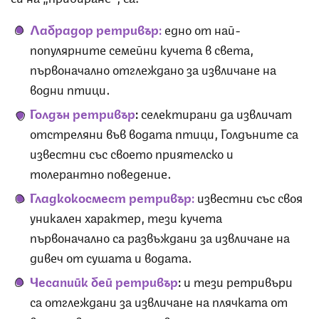
Лабрадор ретривър
:
едно от най-
популярните семейни кучета в света,
първоначално отглеждано за извличане на
водни птици.
Голдън ретривър
:
селектирани да извличат
отстреляни във водата птици, Голдъните са
известни със своето приятелско и
толерантно поведение.
Гладкокосмест ретривър:
известни със своя
уникален характер, тези кучета
първоначално са развъждани за извличане на
дивеч от сушата и водата.
Чесапийк бей ретривър
:
и тези ретривъри
са отглеждани за извличане на плячката от