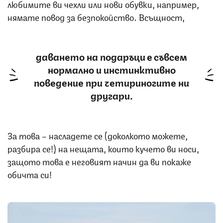
любимите ви чехли или нови обувки, например,
нямате повод за безпокойство. Всъщност,
даването на подаръци е съвсем
нормално и инстинктивно
поведение при четириногите ни
другари.
За това – насладете се (доколкото можете,
разбира се!) на нещата, които кучето ви носи,
защото това е неговият начин да ви покаже
обичта си!