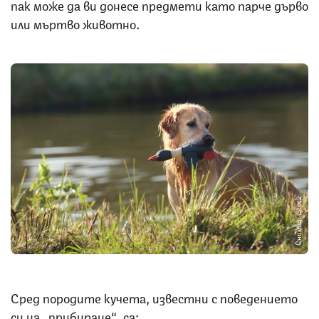
пак може да ви донесе предмети като парче дърво
или мъртво животно.
Снимка: iStock
Сред породите кучета, известни с поведението
си на „прибиране“, са: