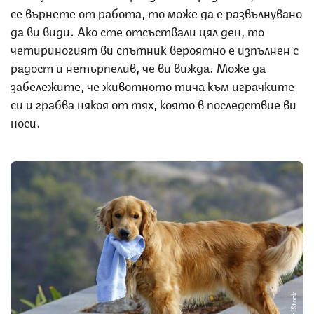
се върнете от работа, то може да е развълнувано
да ви види. Ако сте отсъствали цял ден, то
четириногият ви спътник вероятно е изпълнен с
радост и нетърпелив, че ви вижда. Може да
забележите, че животното тича към играчките
си и грабва някоя от тях, която в последствие ви
носи.