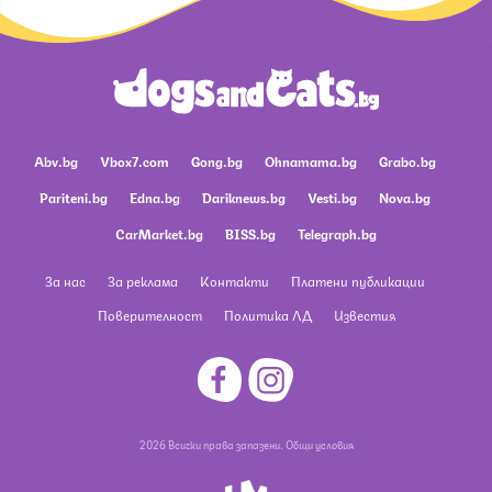
Abv.bg
Vbox7.com
Gong.bg
Ohnamama.bg
Grabo.bg
Pariteni.bg
Edna.bg
Dariknews.bg
Vesti.bg
Nova.bg
CarMarket.bg
BISS.bg
Telegraph.bg
За нас
За реклама
Контакти
Платени публикации
Поверителност
Политика ЛД
Известия
2026 Всички права запазени.
Общи условия