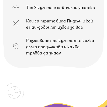
Топ 3 кучета с най-силна захапка
Кои са трите вида Пудели и кой
е най-добрият избор за вас
Разгонване при кучетата: колко
дълго продължава и какво
трябва да знаем