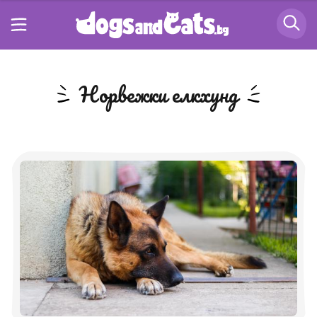
Норвежки елкхунд