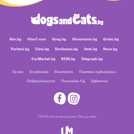
Abv.bg
Vbox7.com
Gong.bg
Ohnamama.bg
Grabo.bg
Pariteni.bg
Edna.bg
Dariknews.bg
Vesti.bg
Nova.bg
CarMarket.bg
BISS.bg
Telegraph.bg
За нас
За реклама
Контакти
Платени публикации
Поверителност
Политика ЛД
Известия
2026 Всички права запазени.
Общи условия