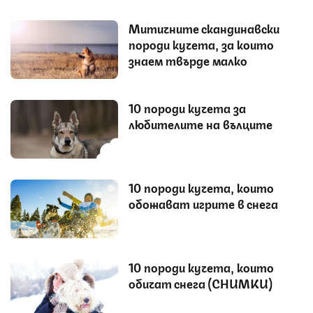
Митичните скандинавски
породи кучета, за които
знаем твърде малко
10 породи кучета за
любителите на вълците
10 породи кучета, които
обожават игрите в снега
10 породи кучета, които
обичат снега (СНИМКИ)