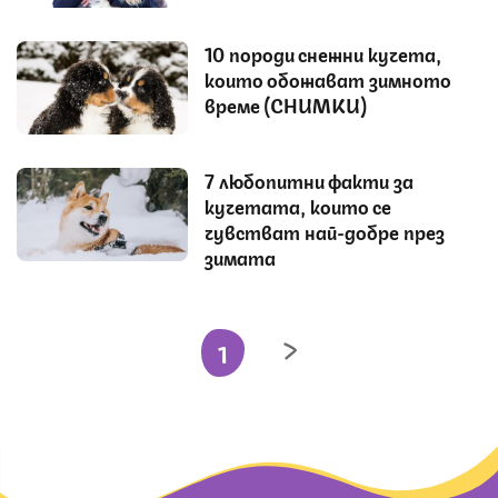
10 породи снежни кучета,
които обожават зимното
време (СНИМКИ)
7 любопитни факти за
кучетата, които се
чувстват най-добре през
зимата
1