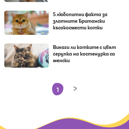
5 любопитни факта за
златните Британски
късокосмести котки
Винаги ли котките с цвят
черупка на костенурка са
женски
1