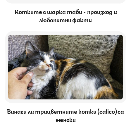
Котките с шарка таби - произход и
любопитни факти
Винаги ли трицветните котки (calico) са
женски