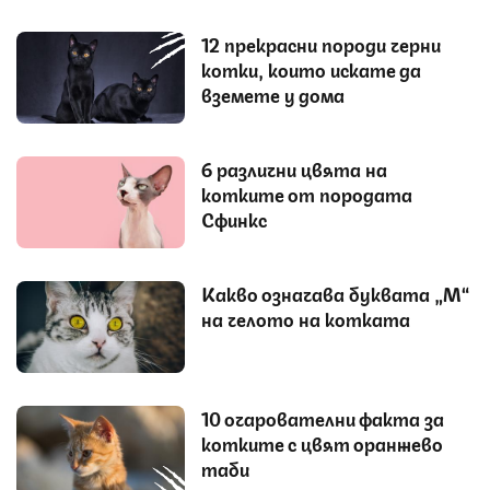
12 прекрасни породи черни
котки, които искате да
вземете у дома
6 различни цвята на
котките от породата
Сфинкс
Какво означава буквата „М“
на челото на котката
10 очарователни факта за
котките с цвят оранжево
таби