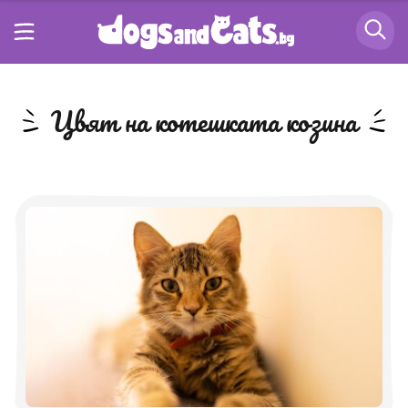
цвят на котешката козина