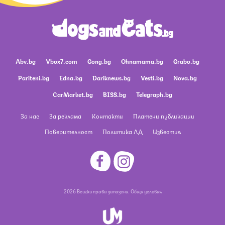
Abv.bg
Vbox7.com
Gong.bg
Ohnamama.bg
Grabo.bg
Pariteni.bg
Edna.bg
Dariknews.bg
Vesti.bg
Nova.bg
CarMarket.bg
BISS.bg
Telegraph.bg
За нас
За реклама
Контакти
Платени публикации
Поверителност
Политика ЛД
Известия
2026 Всички права запазени.
Общи условия