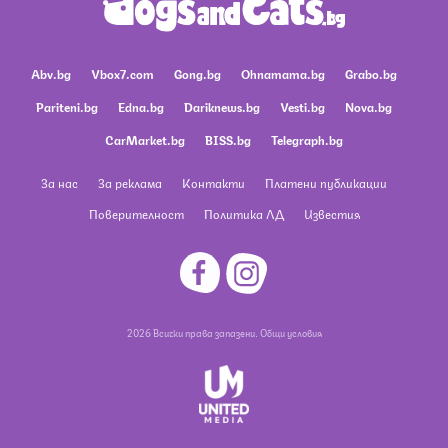
Abv.bg
Vbox7.com
Gong.bg
Ohnamama.bg
Grabo.bg
Pariteni.bg
Edna.bg
Dariknews.bg
Vesti.bg
Nova.bg
CarMarket.bg
BISS.bg
Telegraph.bg
За нас
За реклама
Контакти
Платени публикации
Поверителност
Политика ЛД
Известия
2026 Всички права запазени.
Общи условия