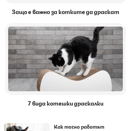
Защо е важно за котките да драскат
7 вида котешки драскалки
Как точно работят