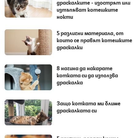
драскалките - изострят или
изтъпяват котешките
нокти
5 различни материала, от
които се правят котешките
драскалки
8 начина да накарате
котката си да използва
драскалка
Защо котката ми ближе
драскалката си
5 причини, поради които