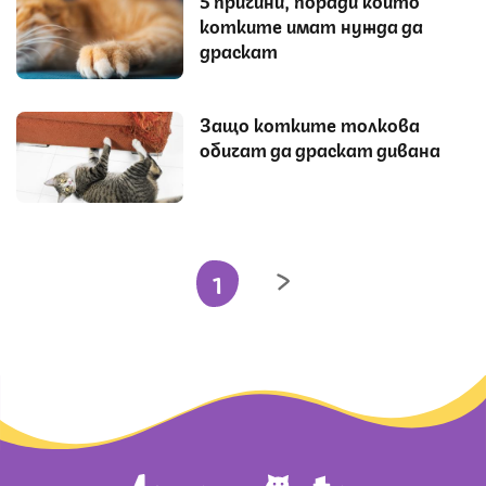
котките имат нужда да
драскат
Защо котките толкова
обичат да драскат дивана
1