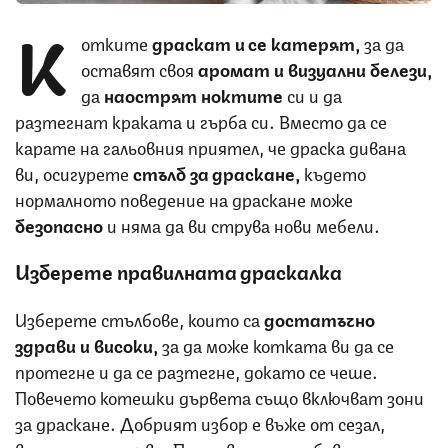
К
отките
драскат и се катерят,
за да
оставят своя
аромат и визуални белези,
да
наострят ноктите
си и да
разтегнат краката и гърба си. Вместо да се
карате на гальовния приятел, че драска дивана
ви, осигурете
стълб за драскане,
където
нормалното поведение на драскане може
безопасно
и няма да ви струва нови мебели.
Изберете правилната драскалка
Изберете стълбове, които са
достатъчно
здрави и високи,
за да може котката ви да се
протегне и да се разтегне, докато се чеше.
Повечето котешки дървета също включват зони
за драскане. Добрият избор е въже от сезал,
велпапе или дърво. Поставете стълбове до