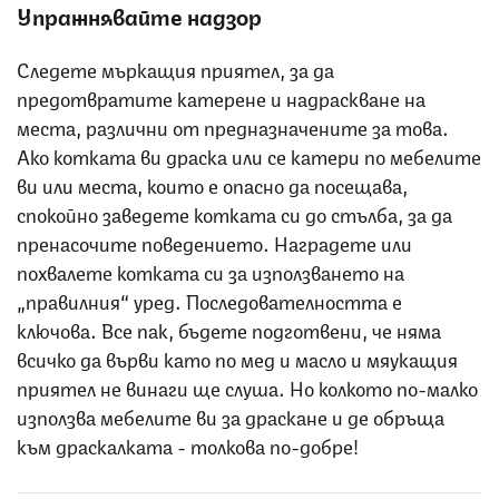
Упражнявайте надзор
Следете мъркащия приятел, за да
предотвратите катерене и надраскване на
места, различни от предназначените за това.
Ако котката ви драска или се катери по мебелите
ви или места, които е опасно да посещава,
спокойно заведете котката си до стълба, за да
пренасочите поведението. Наградете или
похвалете котката си за използването на
„правилния“ уред. Последователността е
ключова. Все пак, бъдете подготвени, че няма
всичко да върви като по мед и масло и мяукащия
приятел не винаги ще слуша. Но колкото по-малко
използва мебелите ви за драскане и де обръща
към драскалката - толкова по-добре!