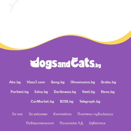
Abv.bg
Vbox7.com
Gong.bg
Ohnamama.bg
Grabo.bg
Pariteni.bg
Edna.bg
Dariknews.bg
Vesti.bg
Nova.bg
CarMarket.bg
BISS.bg
Telegraph.bg
За нас
За реклама
Контакти
Платени публикации
Поверителност
Политика ЛД
Известия