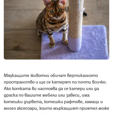
Снимка: iStock
Мяукащите животни обичат вертикалното
пространство и ще се катерят по почти всичко.
Ако котката ви настоява да се катери или да
драска по вашите мебели или завеси, има
котешки дървета, котешки рафтове, хамаци и
много аксесоари, които мъркащият приятел може