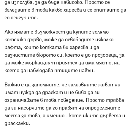
да използва, за да бъде нависоко. Просто се
вгледайте в това какво харесва и се опитайте да
го осигурите.
Ако нямате възможност да купите голямо
котешко дърво, може да освободите няколко
рафта, които котката ви харесва и да
разчистите бюрото си, което е до прозореца, за
да може мъркащият приятел да има място, на
което да наблюдава птиците навън.
Важно е да запомните, че гальовните животни
имат нужда да драскат и не бива да ги
ограничавате в това поведение. Просто трябва
да ги насърчите да го правят на определените
места за това, а именно - котешките дървета и
драскалки.