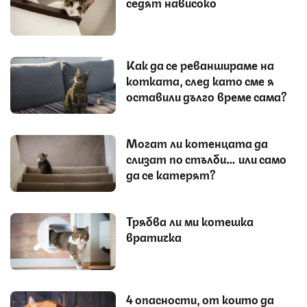
седят нависоко
Как да се реваншираме на
котката, след като сме я
оставили дълго време сама?
Могат ли котенцата да
слизат по стълби… или само
да се катерят?
Трябва ли ми котешка
вратичка
4 опасности, от които да