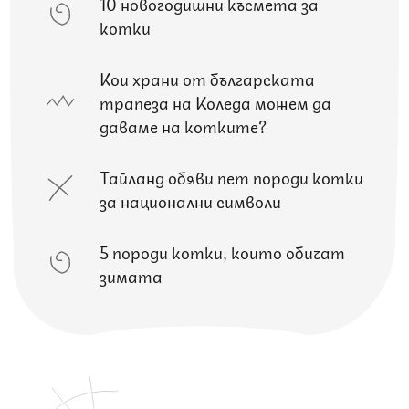
10 новогодишни късмета за
котки
Кои храни от българската
трапеза на Коледа можем да
даваме на котките?
Тайланд обяви пет породи котки
за национални символи
5 породи котки, които обичат
зимата