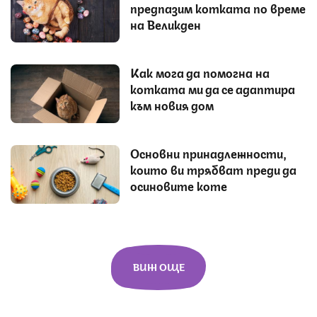
предпазим котката по време
на Великден
Как мога да помогна на
котката ми да се адаптира
към новия дом
Основни принадлежности,
които ви трябват преди да
осиновите коте
ВИЖ ОЩЕ