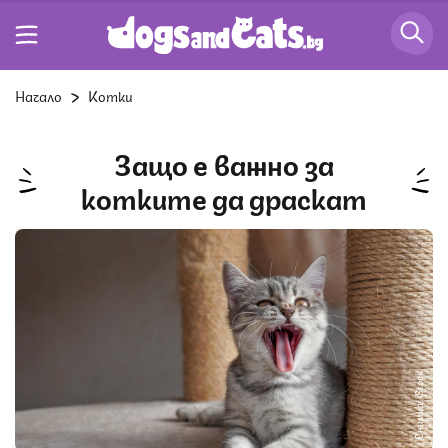
Начало
Котки
Защо е важно за
котките да драскат
Снимка: iStock