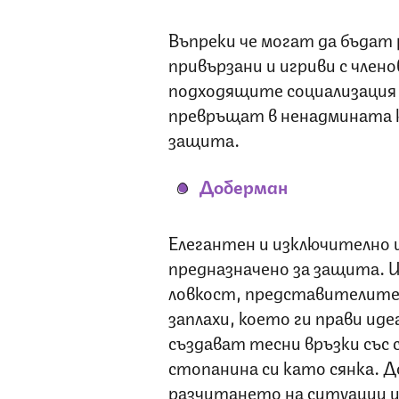
Въпреки че могат да бъдат 
привързани и игриви с член
подходящите социализация 
превръщат в ненадмината 
защита.
Доберман
Елегантен и изключително 
предназначено за защита. И
ловкост, представителите 
заплахи, което ги прави идеа
създават тесни връзки със
стопанина си като сянка. 
разчитането на ситуации и