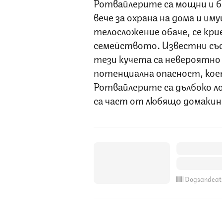
Ротвайлерите са мощни и б
вече за охрана на дома и и
телосложение обаче, се кри
семейството. Известни със 
тези кучета са невероятно
потенциална опасност, коет
Ротвайлерите са дълбоко ло
са част от любящо домаки
Dogsandcat