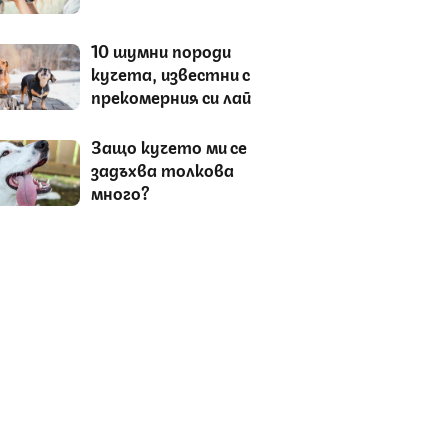
10 шумни породи
кучета, известни с
прекомерния си лай
Защо кучето ми се
задъхва толкова
много?