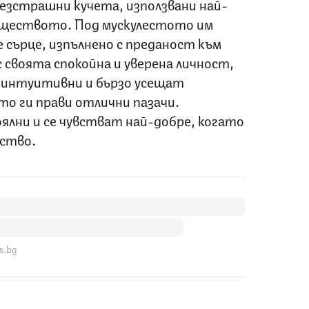
езстрашни кучета, използвани най-
муществото. Под мускулестото им
е сърце, изпълнено с преданост към
своята спокойна и уверена личност,
 интуитивни и бързо усещат
о ги прави отлични пазачи.
ялни и се чувстват най-добре, когато
нство.
s.bg