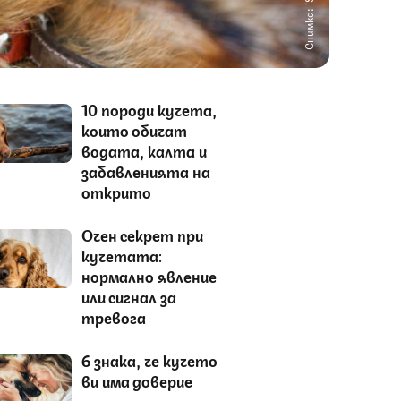
Снимка: iStock
10 породи кучета,
които обичат
водата, калта и
забавленията на
открито
Очен секрет при
кучетата:
нормално явление
или сигнал за
тревога
6 знака, че кучето
ви има доверие