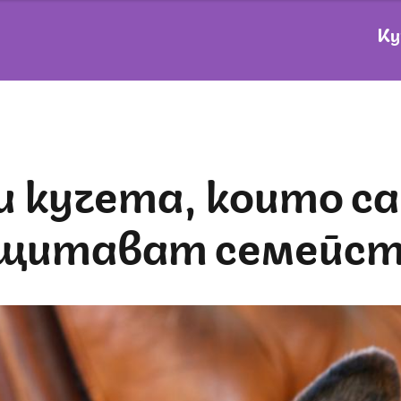
Ку
защитават семейст