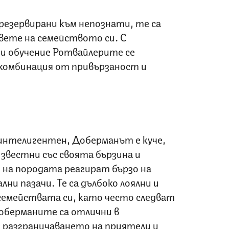
резервирани към непознати, те са
овете на семейството си. С
и обучение Ротвайлерите се
комбинация от привързаност и
интелигентен, Доберманът е куче,
звестни със своята бързина и
на породата реагират бързо на
лни пазачи. Те са дълбоко лоялни и
 семействата си, като често следват
Доберманите са отлични в
 разграничаването на приятели и