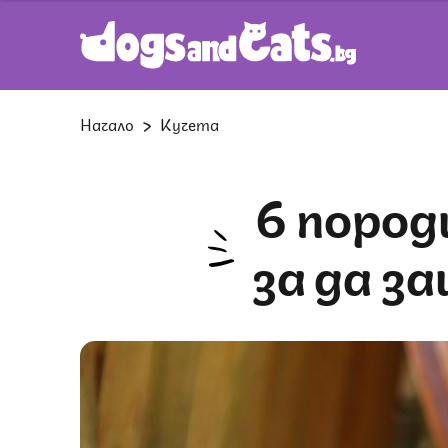
Начало
Кучета
6 породи кучета, които са родени,
за да 