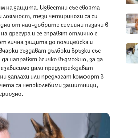
им на защита. Известни със своята
 лоялност, тези четириноги са си
едни от най-добрите семейни пазачи в
 на дресура и се справят отлично с
от лична защита до полицейска и
чарки създават дълбоки връзки със
 да направят всичко възможно, за да
 Независимо дали предупреждават
ни заплахи или предлагат комфорт в
чета са непоколебими защитници,
ериозно.