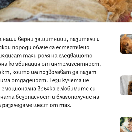
 наши верни защитници, пазители и
якои породи обаче са естествено
издигат тази роля на следващото
лна комбинация от интелигентност,
нкт, които им позволяват да пазят
бима отдаденост. Тези кучета не
 емоционална връзка с любимите си
ната безопасност и благополучие на
да разгледаме шест от тях.