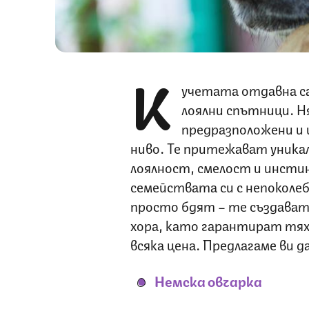
К
учетата отдавна са
лоялни спътници. Н
предразположени и 
ниво. Те притежават уника
лоялност, смелост и инсти
семействата си с непоколе
просто бдят – те създават
хора, като гарантират тях
всяка цена. Предлагаме ви 
Немска овчарка