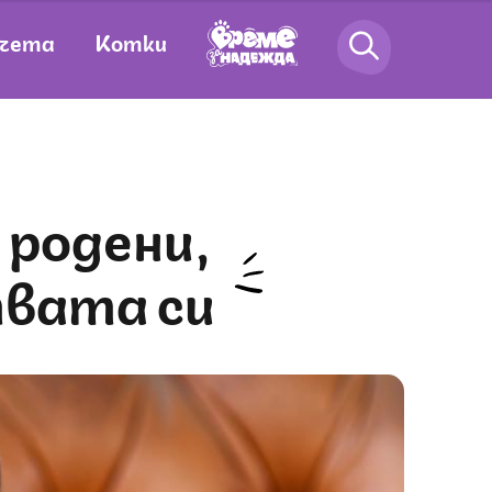
чета
Котки
вата си