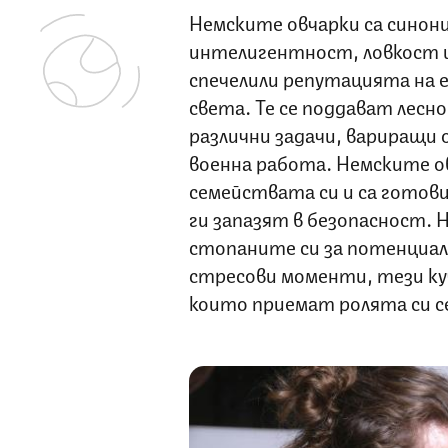
Немските овчарки са синон
интелигентност, ловкост и
спечелили репутацията на 
света. Те се поддават лесно
различни задачи, вариращи 
военна работа. Немските ов
семействата си и са готови
ги запазят в безопасност.
стопаните си за потенциал
стресови моменти, тези ку
които приемат ролята си с