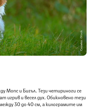
Снимка: iStock
ду Мопс и Бигъл. Тези четириноги се
ат игрив и весел дух. Обикновено тези
ежду 30 до 40 см, а килограмите им