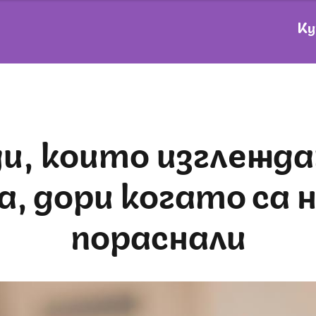
Ку
а, дори когато са 
пораснали