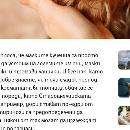
ъпроса, че малките кученца са просто
 да устоим на големите им очи, малки
шки и тромави лапички. И все пак, като
обре знаете, че този сладък период
 косматата ви топчица обич ще се
ои породи, като Староанглийската
 например, дори стават по-едри от
етириноги са предопределени да
 някои от тях могат да изглеждат
но пораснали.