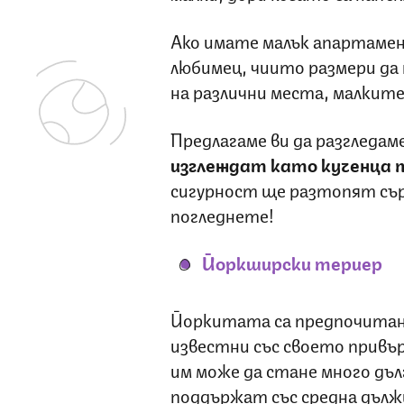
Ако имате малък апартаме
любимец, чиито размери да 
на различни места, малките
Предлагаме ви да разгледам
изглеждат като кученца п
сигурност ще разтопят сърц
погледнете!
Йоркширски териер
Йоркитата са предпочитани
известни със своето привър
им може да стане много дъл
поддържат със средна дълж