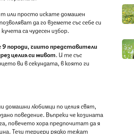
нт или просто искате домашен
позволяват да го вземете със себе си
 кучета са чудесен избор.
е
9 породи, чиито представители
рез целия си живот
. И те със
ето ви в секундата, в която ги
 домашни любимци по целия свят,
зано поведение. Въпреки че козината
га, повечето хора предпочитат да я
ина. Тези териери рядко тежат