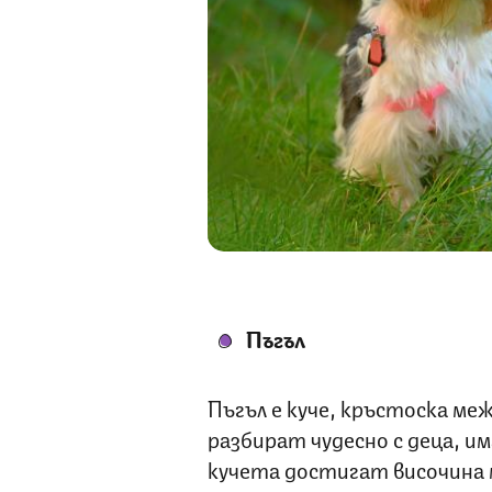
Пъгъл
Пъгъл е куче, кръстоска меж
разбират чудесно с деца, им
кучета достигат височина м