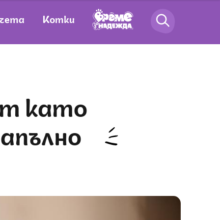
чета
Котки
напълно