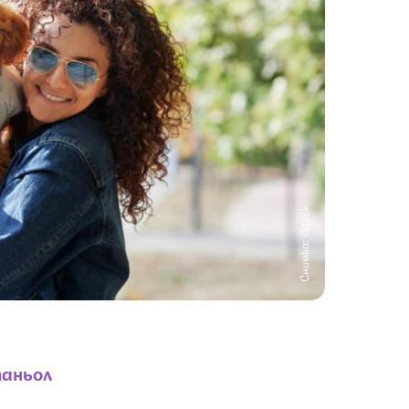
Снимка: iStock
паньол