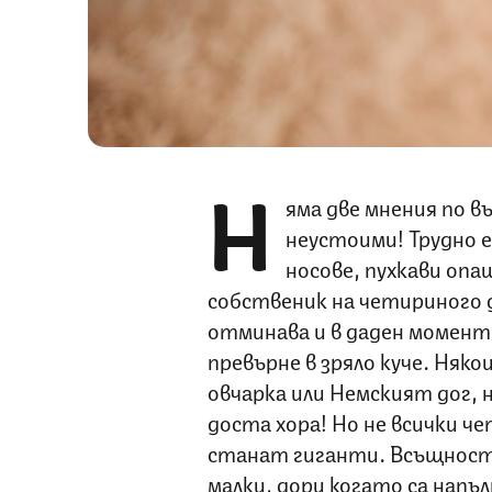
Н
яма две мнения по в
неустоими! Трудно е
носове, пухкави опа
собственик на четириного д
отминава и в даден момент
превърне в зряло куче. Няк
овчарка или Немският дог,
доста хора! Но не всички ч
станат гиганти. Всъщност,
малки, дори когато са напъл