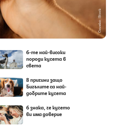
Снимка: iStock
6-те най-високи
породи кучета в
света
8 причини защо
Бигълите са най-
добрите кучета
6 знака, че кучето
ви има доверие