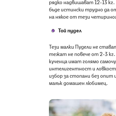
рядко надвишават 12-13 кг.
бъде истински трудно да 
на някое от тези четирино
Той пудел
Тези малки Пудели не става
тежат не повече от 2-3 кг
кученца имат голямо самочу
интелигентност и ловкост
избор за стопани без опит 
малък домашен любимец.