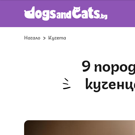
Начало
Кучета
9 породи, които изглеждат като
кученц