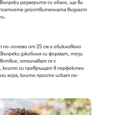
 Въпреки размерите си обаче, ще ви
отгатнете действителната възраст
ги.
т по-големи от 25 см и обикновено
. Въпреки джобния си формат, тези
вствие, отличават се с
, които ги превръщат в перфектен
или хора, които просто искат по-