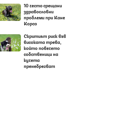
10 често срещани
здравословни
проблеми при Кане
Корсо
Скритият риск във
високата трева,
който повечето
собственици на
кучета
пренебрегват