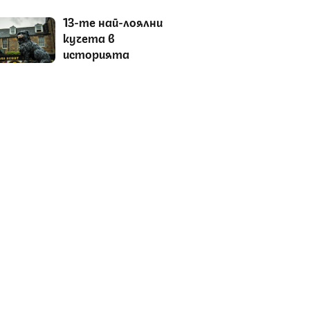
13-те най-лоялни
кучета в
историята