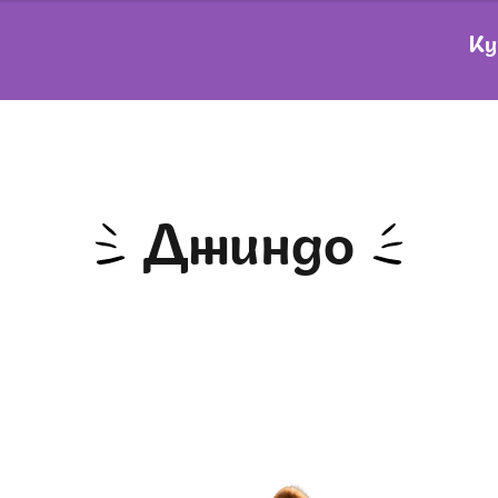
Ку
Джиндо