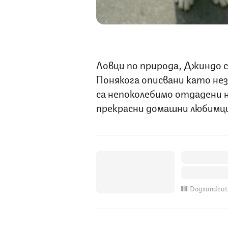
Ловци по природа, Джиндо с
Понякога описвани като не
са непоколебимо отдадени 
прекрасни домашни любимци 
Dogsandcat