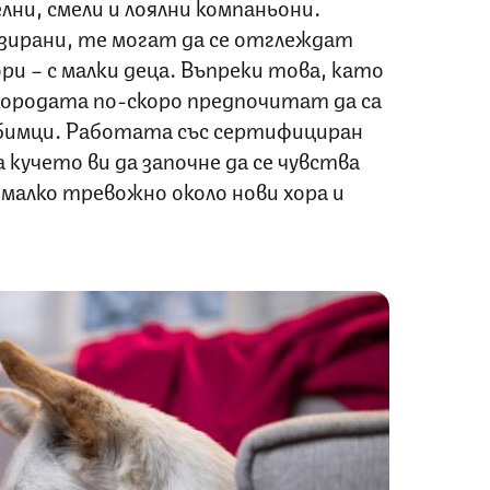
ни, смели и лоялни компаньони.
изирани, те могат да се отглеждат
ри – с малки деца. Въпреки това, като
ородата по-скоро предпочитат да са
имци. Работата със сертифициран
 кучето ви да започне да се чувства
малко тревожно около нови хора и