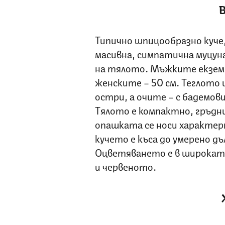
В
Типично шпицообразно куче,
масивна, симпатична муцуна
на тялото. Мъжките екземп
женските – 50 см. Теглото и
остри, а очите – с бадемов
Тялото е компактно, гръдни
опашката се носи характерн
кучето е къса до умерено дъ
Оцветяването е в широкат
и червеното.