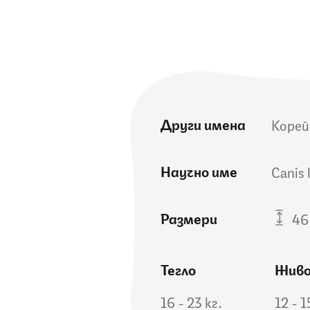
Други имена
Корей
Научно име
Canis 
Размери
46 
Тегло
Жив
16 - 23 кг.
12 - 1