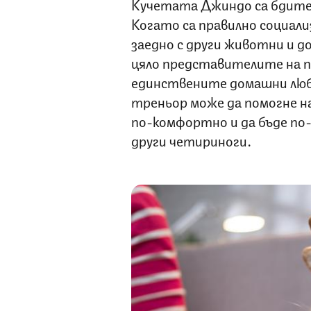
Кучетата Джиндо са бдител
Когато са правилно социал
заедно с други животни и до
цяло представителите на п
единствените домашни люб
треньор може да помогне на
по-комфортно и да бъде по-
други четириноги.