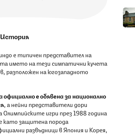
История
индо е типичен представител на
ата името на тези симпатични кучета
в, разположен на югозападното
 официално е обявена за национално
ия
, а нейни представители дори
а Олимпийските игри през 1988 година
че като защитена порода
ициални развъдници в Япония и Корея,