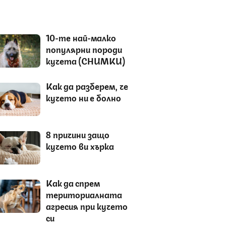
10-те най-малко
популярни породи
кучета (СНИМКИ)
Как да разберем, че
кучето ни е болно
8 причини защо
кучето ви хърка
Как да спрем
териториалната
агресия при кучето
си