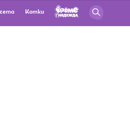
чета
Котки