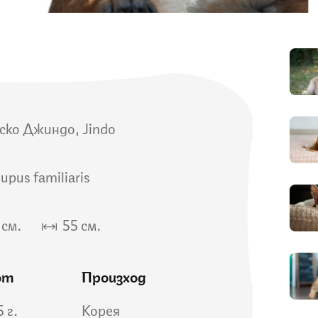
ско Джиндо, Jindo
lupus familiaris
см.
55 см.
от
Произход
5 г.
Корея