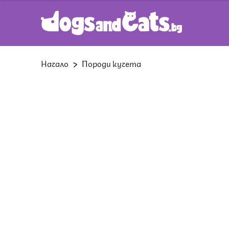
Начало
Породи кучета