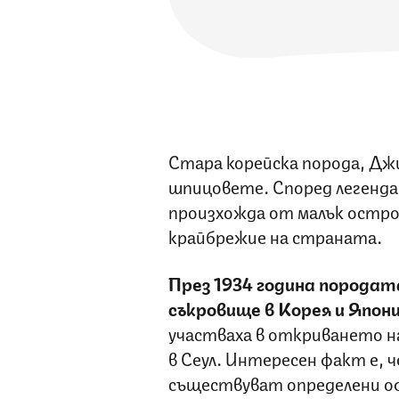
Стара корейска порода, Дж
шпицовете. Според легенд
произхожда от малък остро
крайбрежие на страната.
През 1934 година породата
съкровище в Корея и Япон
участваха в откриването н
в Сеул. Интересен факт е, 
съществуват определени оф