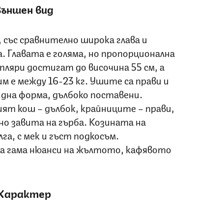
ъншен вид
 със сравнително широка глава и
. Главата е голяма, но пропорционална
ляри достигат до височина 55 см, а
м е между 16-23 кг. Ушите са прави и
идна форма, дълбоко поставени.
ят кош – дълбок, крайниците – прави,
о завита на гърба. Козината на
лга, с мек и гъст подкосъм.
а гама нюанси на жълтото, кафявото
Характер