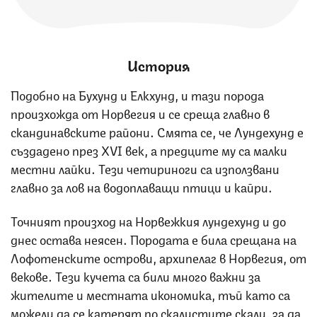
История
Подобно на Бухунд и Елкхунд, и тази порода
произхожда от Норвегия и се среща главно в
скандинавските райони. Смята се, че Лундехунд е
създадено през XVI век, а предците му са малки
местни лайки. Тези четириноги са използвани
главно за лов на водоплаващи птици и кайри.
Точният произход на Норвежкия лундехунд и до
днес остава неясен. Породата е била срещана на
Лофотенските острови, архипелаг в Норвегия, от
векове. Тези кучета са били много важни за
жителите и местната икономика, тъй като са
можели да се катерят по скалистите скали, за да