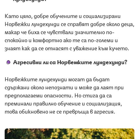
Като цяло, добре обучените и социализирани
Норвежки лундехунди се справят добре около деца,
макар че биха се чувствали значително по-
спокойно и комфортно ако те са по-големи и
знаят как да се отнасят с уважение към кучето.
Агресивни ли са Норвежките лундехунди?
Норвежките лундехунди могат да бъдат
сдържани около непознати и може да лаят при
предполагаеми опасности. Но стига да са
преминали правилно обучение и социализация,
това обикновено не се превръща в агресия.