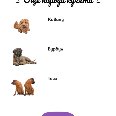
Още породи кучета
Кавапу
Бурбул
Тоса