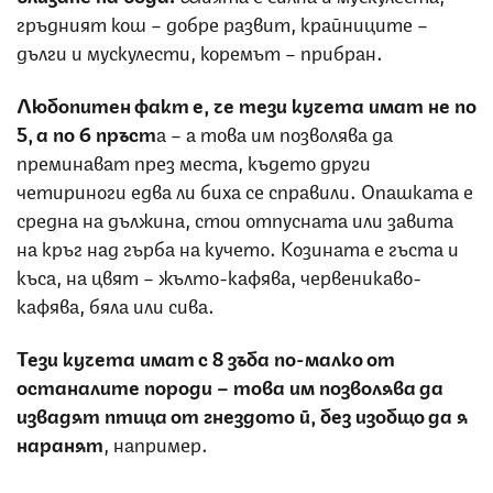
гръдният кош – добре развит, крайниците –
дълги и мускулести, коремът – прибран.
Любопитен факт е, че тези кучета имат не по
5, а по 6 пръст
а – а това им позволява да
преминават през места, където други
четириноги едва ли биха се справили. Опашката е
средна на дължина, стои отпусната или завита
на кръг над гърба на кучето. Козината е гъста и
къса, на цвят – жълто-кафява, червеникаво-
кафява, бяла или сива.
Тези кучета имат с 8 зъба по-малко от
останалите породи – това им позволява да
извадят птица от гнездото й, без изобщо да я
наранят
, например.