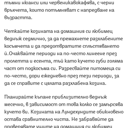
тъмни нюанси или червеникавокафява, с черни
връхчета, които потъмняват с напредване на
възрастта.
Четкайте козината на домашния си любимец
веднъж седмично, за да премахнете разхлабените
косъмчета и да предотвратите сплъстяването
й.Очаквайте периоди на по-често линеене през
пролетта и есента, тъй като кучето губи голяма
част от подкосъма си. Разресвайте питомеца си
по-често, дори ежедневно през тези периоди, за
да се справите с цялата разхлабена козина.
Планирайте къпане приблизително веднъж
месечно, в зависимост от това колко се замърсява
кучето ви. Козината на Лундехундите обикновено
остава сравнително чиста. Не забравяйте да
проверявате ушите на домашния си любимец