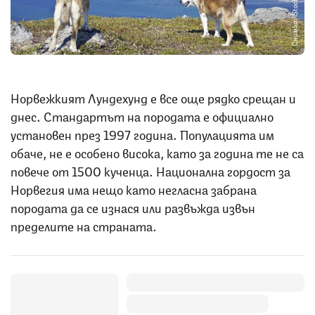
Снимка: iStock
Норвежкият Лундехунд е все още рядко срещан и
днес. Стандартът на породата е официално
установен през 1997 година. Популацията им
обаче, не е особено висока, като за година те не са
повече от 1500 кученца. Национална гордост за
Норвегия има нещо като негласна забрана
породата да се изнася или развъжда извън
пределите на страната.