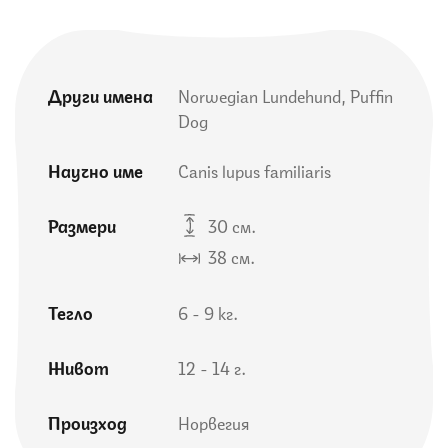
Други имена
Norwegian Lundehund, Puffin
Dog
Научно име
Canis lupus familiaris
Размери
30 см.
38 см.
Тегло
6 - 9 кг.
Живот
12 - 14 г.
Произход
Норвегия