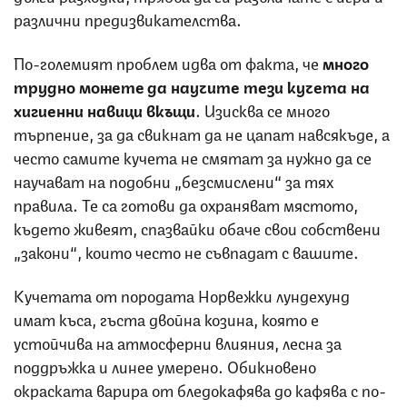
различни предизвикателства.
По-големият проблем идва от факта, че
много
трудно можете да научите тези кучета на
хигиенни навици вкъщи
. Изисква се много
търпение, за да свикнат да не цапат навсякъде, а
често самите кучета не смятат за нужно да се
научават на подобни „безсмислени“ за тях
правила. Те са готови да охраняват мястото,
където живеят, спазвайки обаче свои собствени
„закони“, които често не съвпадат с вашите.
Кучетата от породата Норвежки лундехунд
имат къса, гъста двойна козина, която е
устойчива на атмосферни влияния, лесна за
поддръжка и линее умерено. Обикновено
окраската варира от бледокафява до кафява с по-