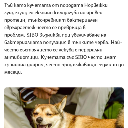
Тъй като кучетата от породата Норвежки
лундехунд са склонни към загуба на чревен
протеин, тънкочревният бактериален
свръхрастеж често се превръща в
проблем. SIBO възниква при увеличаване на
бактериалната популация в тънките черва. Най-
често състоянието се лекува с перорални
антибиотици. Кучетата със SIBO често имат
хронична диария, често продължаваща седмици до
месеци.