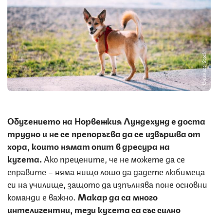
Снимка: iStock
Обучението на Норвежкия Лундехунд е доста
трудно и не се препоръчва да се извършва от
хора, които нямат опит в дресура на
кучета.
Ако прецените, че не можете да се
справите – няма нищо лошо да дадете любимеца
си на училище, защото да изпълнява поне основни
команди е важно.
Макар да са много
интелигентни, тези кучета са със силно