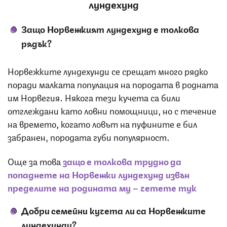
лундехунд
Защо Норвежкият лундехунд е толкова
рядък?
Норвежките лундехунди се срещат много рядко
поради малката популация на породата в родната
им Норвегия. Някога тези кучета са били
отглеждани като ловни помощници, но с течение
на времето, когато ловът на пуфините е бил
забранен, породата губи популярност.
Още за това
защо е толкова трудно да
попаднете на Норвежки лундехунд извън
пределите на родината му – четете тук
Добри семейни кучета ли са Норвежките
лундехунди?