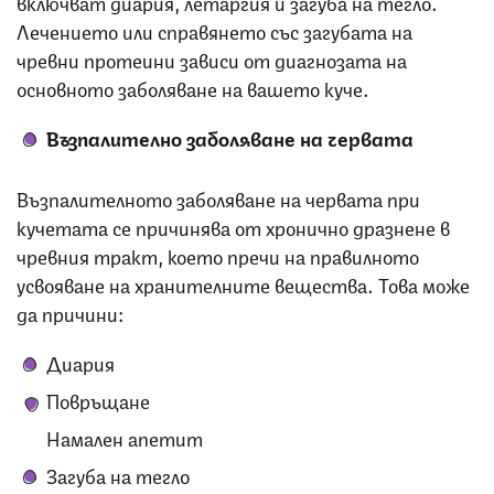
включват диария, летаргия и загуба на тегло.
Лечението или справянето със загубата на
чревни протеини зависи от диагнозата на
основното заболяване на вашето куче.
Възпалително заболяване на червата
Възпалителното заболяване на червата при
кучетата се причинява от хронично дразнене в
чревния тракт, което пречи на правилното
усвояване на хранителните вещества. Това може
да причини:
Диария
Повръщане
Намален апетит
Загуба на тегло