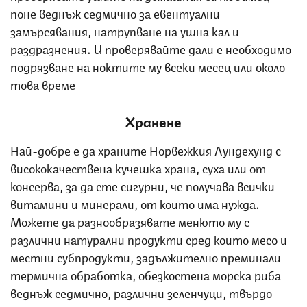
поне веднъж седмично за евентуални
замърсявания, натрупване на ушна кал и
раздразнения. И проверявайте дали е необходимо
подрязване на ноктите му всеки месец или около
това време
Хранене
Най-добре е да храните Норвежкия Лундехунд с
висококачествена кучешка храна, суха или от
консерва, за да сте сигурни, че получава всички
витамини и минерали, от които има нужда.
Можете да разнообразявате менюто му с
различни натурални продукти сред които месо и
местни субпродукти, задължително преминали
термична обработка, обезкостена морска риба
веднъж седмично, различни зеленчуци, твърдо