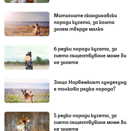
Митичните скандинавски
породи кучета, за които
знаем твърде малко
6 редки породи кучета, за
чието съществуване може би
не знаете
Защо Норвежкият лундехунд
е толкова рядка порода?
5 редки породи кучета, за
чието съществуване може би
не знаете