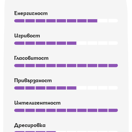
Енергичност
Игривост
Гласовитост
Привързаност
Интелигентност
Дресировка