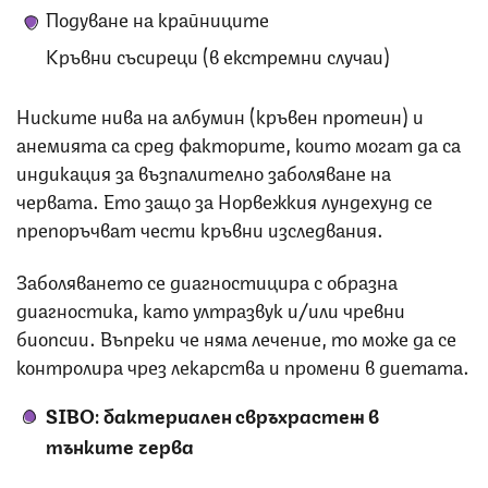
Подуване на крайниците
Кръвни съсиреци (в екстремни случаи)
Ниските нива на албумин (кръвен протеин) и
анемията са сред факторите, които могат да са
индикация за възпалително заболяване на
червата. Ето защо за Норвежкия лундехунд се
препоръчват чести кръвни изследвания.
Заболяването се диагностицира с образна
диагностика, като ултразвук и/или чревни
биопсии. Въпреки че няма лечение, то може да се
контролира чрез лекарства и промени в диетата.
SIBO: бактериален свръхрастеж в
тънките черва