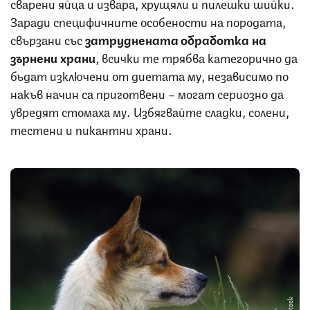
сварени яйца и извара, хрущяли и пилешки шийки.
Заради специфичните особености на породата,
свързани със
затруднената обработка на
зърнени храни
, всички те трябва категорично да
бъдат изключени от диетата му, независимо по
накъв начин са приготвени – могат сериозно да
увредят стомаха му. Избягвайте сладки, солени,
тестени и пикантни храни.