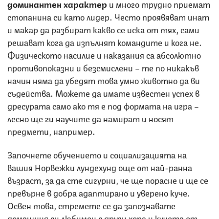
доминантен характер
и много трудно приемат
стопанина си като лидер. Често проявяват инат
и макар да разбират какво се иска от тях, сами
решават кога да изпълнят командите и кога не.
Физическото насилие и наказания са абсолютно
противопоказни и безсмислени – те по никакъв
начин няма да убедят това умно животно да ви
съдейства. Можете да имате известен успех в
дресурата само ако тя е под формата на игра –
лесно ще ги научите да намират и носят
предмети, например.
Започнете обучението и социализацията на
вашия Норвежки лундехунд още от най-ранна
възраст, за да сте сигурни, че ще порасне и ще се
превърне в добра адаптирано и уверено куче.
Освен това, стремете се да запознавате
домашния си любимец с други хора и кучета от