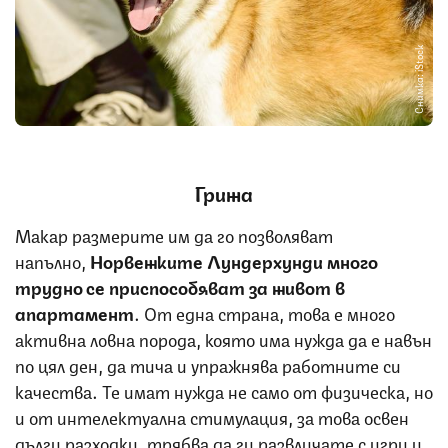
Снимка: iStock
Грижа
Макар размерите им да го позволяват
напълно,
Норвежките Лундерхунди много
трудно се приспособяват за живот в
апартамент
. От една страна, това е много
активна ловна порода, която има нужда да е навън
по цял ден, да тича и упражнява работните си
качества. Те имат нужда не само от физическа, но
и от интелектуална стимулация, за това освен
дълги разходки, трябва да ги развличате с игри и