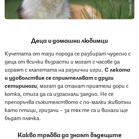
Снимка: iStock
Деца и домашни любимци
Кучетата от тази порода се разбират чудесно с
деца от всички възрасти и могат с часове да
играят с хлапетата на различни игри.
С лекота
и удоволствие се сприятеляват с други
четириноги
, могат да станат приятели дори с
котка, стига да са израснали заедно. Не се
препоръчва съжителството с по-малки животни
като птици, гризачи – за тях те са и винаги ще
бъдат плячка.
Какво трябва да знаят бъдещите