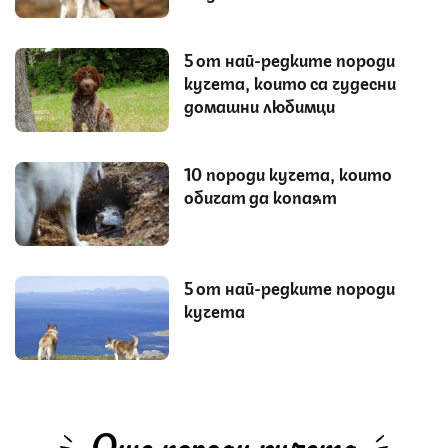
5 от най-редките породи
кучета, които са чудесни
домашни любимци
10 породи кучета, които
обичат да копаят
5 от най-редките породи
кучета