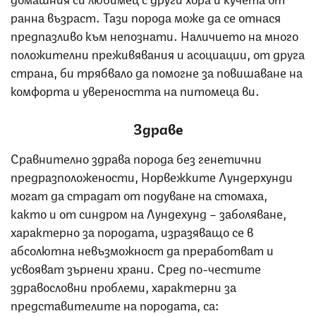
ранна възраст. Тази порода може да се отнася
предпазливо към непознати. Наличието на много
положителни преживявания и асоциации, от друга
страна, би трябвало да помогне за повишаване на
комфорта и увереността на питомеца ви.
Здраве
Сравнително здрава порода без генетични
предразположености, Норвежките Лундерхунди
могат да страдат от подуване на стомаха,
както и от синдром на Лундехунд – заболяване,
характерно за породата, изразяващо се в
абсолютна невъзможност да преработват и
усвояват зърнени храни. Сред по-честите
здравословни проблеми, характерни за
представителите на породата, са: