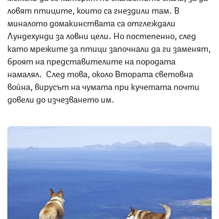
ловят птиците, които са гнездили там. В
миналото домакинствата са отглеждали
Лундехунди за ловни цели. Но постепенно, след
като мрежите за птици започнали да ги заменят,
броят на представителите на породата
намалял. След това, около Втората световна
война, вирусът на чумата при кучетата почти
довели до изчезването им.