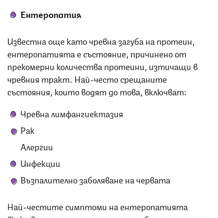
Ентеропатия
Известна още като чревна загуба на протеин,
ентеропатията е състояние, причинено от
прекомерни количества протеини, изтичащи в
чревния тракт. Най-често срещаните
състояния, които водят до това, включват:
Чревна лимфангиектазия
Рак
Алергии
Инфекции
Възпалително заболяване на червата
Най-честите симптоми на ентеропатията