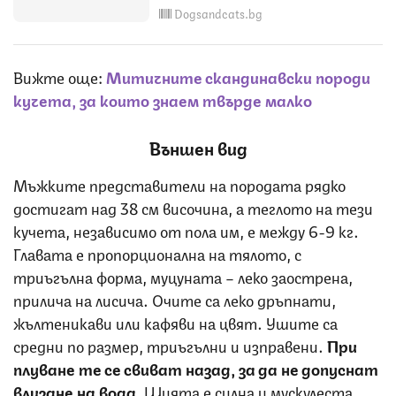
Dogsandcats.bg
Вижте още:
Митичните скандинавски породи
кучета, за които знаем твърде малко
Външен вид
Мъжките представители на породата рядко
достигат над 38 см височина, а теглото на тези
кучета, независимо от пола им, е между 6-9 кг.
Главата е пропорционална на тялото, с
триъгълна форма, муцуната – леко заострена,
прилича на лисича. Очите са леко дръпнати,
жълтеникави или кафяви на цвят. Ушите са
средни по размер, триъгълни и изправени.
При
плуване те се свиват назад, за да не допуснат
влизане на вода.
Шията е силна и мускулеста,