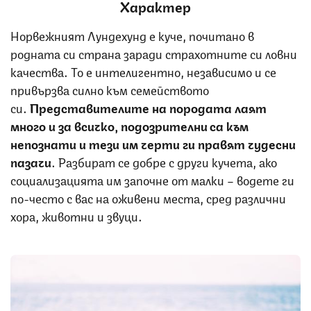
Характер
Норвежният Лундехунд е куче, почитано в
родната си страна заради страхотните си ловни
качества. То е интелигентно, независимо и се
привързва силно към семейството
си.
Представителите на породата лаят
много и за всичко, подозрителни са към
непознати и тези им черти ги правят чудесни
пазачи
. Разбират се добре с други кучета, ако
социализацията им започне от малки – водете ги
по-често с вас на оживени места, сред различни
хора, животни и звуци.