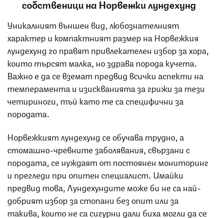
собственици на Норвежки лундехунд
Уникалният външен вид, любознателният
характер и компактният размер на Норвежкия
лундехунд го правят привлекателен избор за хора,
които търсят малка, но здрава порода кучета.
Важно е да се вземат предвид всички аспекти на
темперамента и изискванията за грижи за тези
четириноги, тъй като те са специфични за
породата.
Норвежкият лундехунд се обучава трудно, а
стомашно-чревните заболявания, свързани с
породата, се нуждаят от постоянен мониторинг
и прегледи при опитен специалист. Имайки
предвид това, Лундехундите може би не са най-
добрият избор за стопани без опит или за
такива, които не са сигурни дали биха могли да се