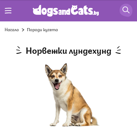
Начало
Породи кучета
Норвежки лундехунд
Снимка: Istock