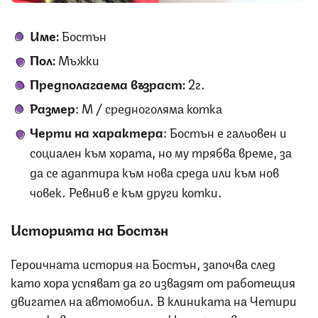
Име:
Бостън
Пол:
Мъжки
Предполагаема възраст:
2г.
Размер
: M / средноголяма котка
Черти на характера
: Бостън е гальовен и
социален към хората, но му трябва време, за
да се адаптира към нова среда или към нов
човек. Ревнив е към други котки.
Историята на Бостън
Героичната история на Бостън, започва след
като хора успяват да го извадят от работещия
двигател на автомобил. В клиниката на Четири
лапи, животинчето е с тежки наранявания и