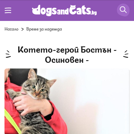
Начало
Време за надежда
Котето-герой Бостън -
Осиновен -
Снимка: Четири лапи