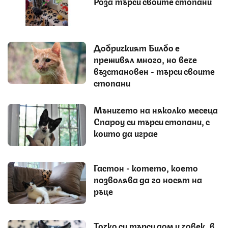
Роза търси своите стопани
Добричкият Билбо е
преживял много, но вече
възстановен - търси своите
стопани
Мъничето на няколко месеца
Спароу си търси стопани, с
които да играе
Гастон - котето, което
позволява да го носят на
ръце
Точко си търси дом и човек, в