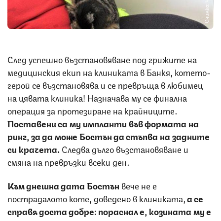
След успешно възстановяване под грижите на
медицинския екип на клиниката в Банкя, котето-
герой се възстановява и се превръща в любимец
на цявата клиника! Назначава му се финална
операция за протезиране на крайниците.
Поставени са му импланти във формата на
ринг, за да може Бостън да стъпва на задните
си крачета.
Следва дълго възстановяване и
смяна на превръзки всеки ден.
Към днешна дата Бостън
вече не е
пострадалото коте, доведено в клиниката,
а се
справя доста добре: пораснал е, козината му е