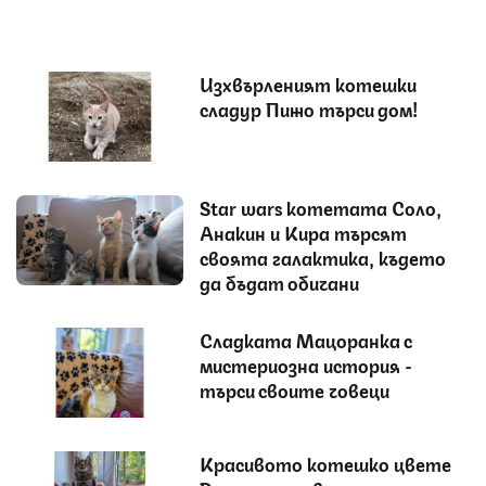
Изхвърленият котешки
сладур Пижо търси дом!
Star wars котетата Соло,
Анакин и Кира търсят
своята галактика, където
да бъдат обичани
Сладката Мацоранка с
мистериозна история -
търси своите човеци
Красивото котешко цвете