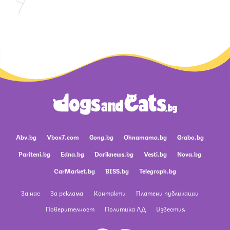
Abv.bg
Vbox7.com
Gong.bg
Ohnamama.bg
Grabo.bg
Pariteni.bg
Edna.bg
Dariknews.bg
Vesti.bg
Nova.bg
CarMarket.bg
BISS.bg
Telegraph.bg
За нас
За реклама
Контакти
Платени публикации
Поверителност
Политика ЛД
Известия