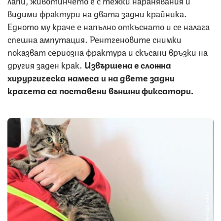
видими фрактури на двата задни крайника.
Едното му краче е напълно откъснато и се налага
спешна ампутация. Рентгеновите снимки
показват сериозна фрактура и скъсани връзки на
другия заден крак.
Извършена е сложна
хирургическа намеса и на двете задни
крачета са поставени външни фиксатори.
Снимка: Четири лапи