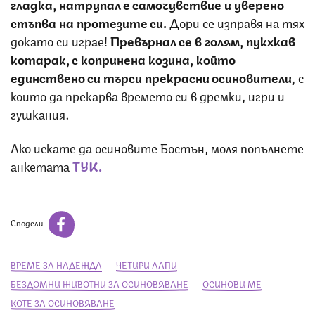
гладка, натрупал е самочувствие и уверено
стъпва на протезите си.
Дори се изправя на тях
докато си играе!
Превърнал се в голям, пукхкав
котарак, с копринена козина, който
единствено си търси прекрасни осиновители
, с
които да прекарва времето си в дремки, игри и
гушкания.
Ако искате да осиновите Бостън, моля попълнете
анкетата
ТУК.
Сподели
ВРЕМЕ ЗА НАДЕЖДА
ЧЕТИРИ ЛАПИ
БЕЗДОМНИ ЖИВОТНИ ЗА ОСИНОВЯВАНЕ
ОСИНОВИ МЕ
КОТЕ ЗА ОСИНОВЯВАНЕ