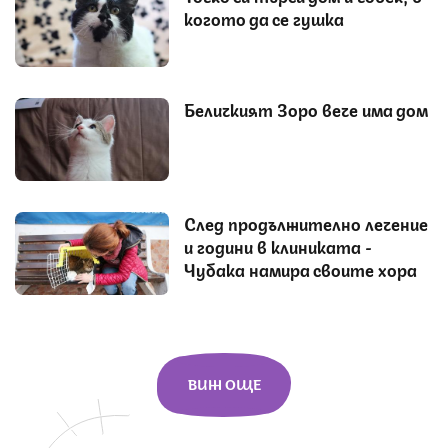
когото да се гушка
Беличкият Зоро вече има дом
След продължително лечение
и години в клиниката -
Чубака намира своите хора
ВИЖ ОЩЕ