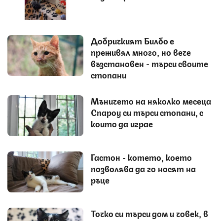
Добричкият Билбо е
преживял много, но вече
възстановен - търси своите
стопани
Мъничето на няколко месеца
Спароу си търси стопани, с
които да играе
Гастон - котето, което
позволява да го носят на
ръце
Точко си търси дом и човек, в