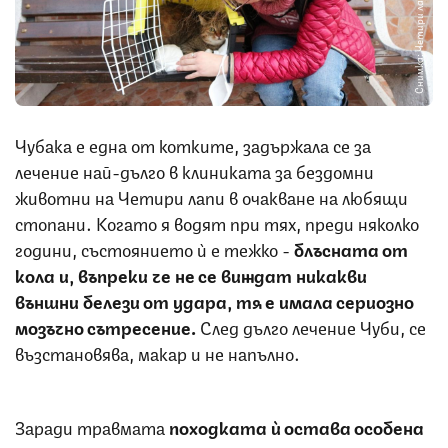
Снимка: Четири лапи
Чубака е една от котките, задържала се за
лечение най-дълго в клиниката за бездомни
животни на Четири лапи в очакване на любящи
стопани. Когато я водят при тях, преди няколко
години, състоянието ѝ е тежко -
блъсната от
кола и, въпреки че не се виждат никакви
външни белези от удара, тя е имала сериозно
мозъчно сътресение.
След дълго лечение Чуби, се
възстановява, макар и не напълно.
Заради травмата
походката ѝ остава особена