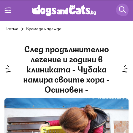
Начало
Време за надежда
След продължително
лечение и години в
клиниката - Чубака
намира своите хора -
Осиновен -