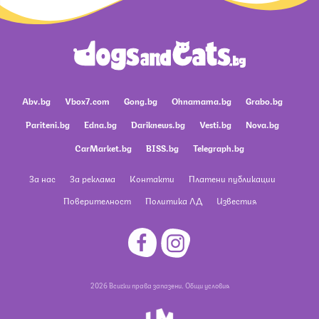
Abv.bg
Vbox7.com
Gong.bg
Ohnamama.bg
Grabo.bg
Pariteni.bg
Edna.bg
Dariknews.bg
Vesti.bg
Nova.bg
CarMarket.bg
BISS.bg
Telegraph.bg
За нас
За реклама
Контакти
Платени публикации
Поверителност
Политика ЛД
Известия
2026 Всички права запазени.
Общи условия