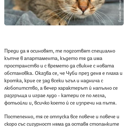
Снимка: Четири лапи
Преди да я осиновят, те подготвят специално
кътче в апартамента, където тя да има
пространство и с времето да свикне с новата
обстановка. Оказва се, че Чуби през деня е плаха и
кротка, крие се зад всеки ъгъл и наднича с
любопитство, а вечер характерът ѝ напълно се
разгръща и играе лудо - катери се по легла,
фотьойли и, всичко което ѝ се изпречи на пътя.
Постепенно, тя се отпуска все повече и повече и
скоро със сигурност няма да оставя стопанките