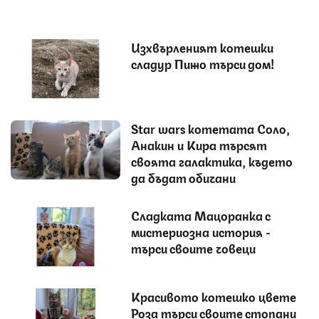
Изхвърленият котешки
сладур Пижо търси дом!
Star wars котетата Соло,
Анакин и Кира търсят
своята галактика, където
да бъдат обичани
Сладката Мацоранка с
мистериозна история -
търси своите човеци
Красивото котешко цвете
Роза търси своите стопани