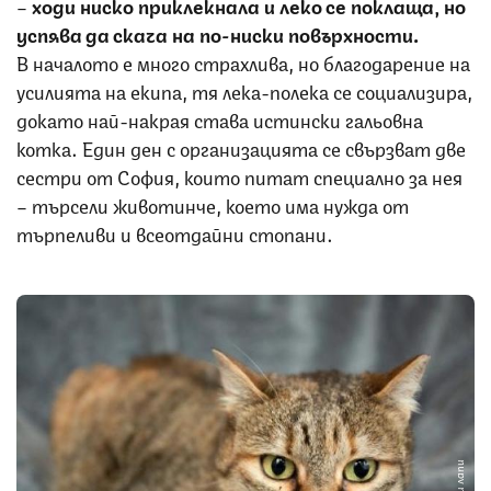
–
ходи ниско приклекнала и леко се поклаща, но
успява да скача на по-ниски повърхности.
В началото е много страхлива, но благодарение на
усилията на екипа, тя лека-полека се социализира,
докато най-накрая става истински гальовна
котка. Един ден с организацията се свързват две
сестри от София, които питат специално за нея
– търсели животинче, което има нужда от
търпеливи и всеотдайни стопани.