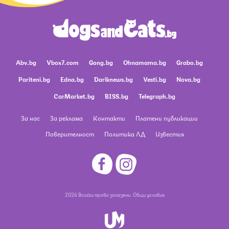
Abv.bg
Vbox7.com
Gong.bg
Ohnamama.bg
Grabo.bg
Pariteni.bg
Edna.bg
Dariknews.bg
Vesti.bg
Nova.bg
CarMarket.bg
BISS.bg
Telegraph.bg
За нас
За реклама
Контакти
Платени публикации
Поверителност
Политика ЛД
Известия
2026 Всички права запазени.
Общи условия