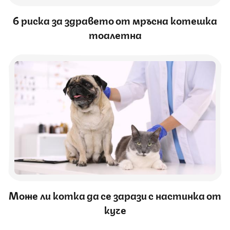
6 риска за здравето от мръсна котешка
тоалетна
Може ли котка да се зарази с настинка от
куче