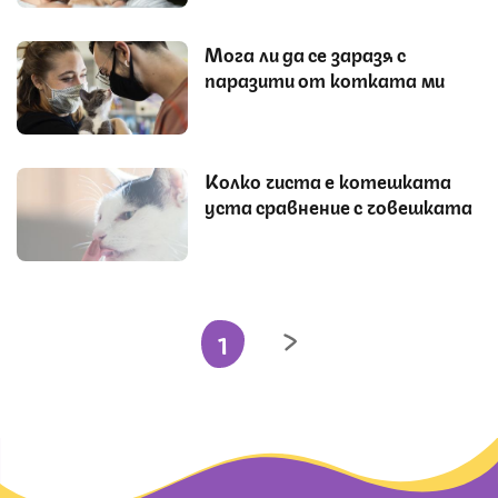
Мога ли да се заразя с
паразити от котката ми
Колко чиста е котешката
уста сравнение с човешката
1