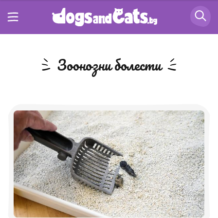
зоонозни болести