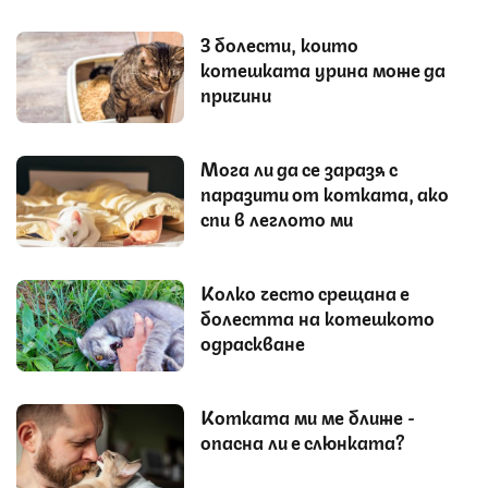
3 болести, които
котешката урина може да
причини
Мога ли да се заразя с
паразити от котката, ако
спи в леглото ми
Колко често срещана е
болестта на котешкото
одраскване
Котката ми ме ближе -
опасна ли е слюнката?