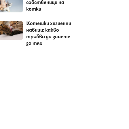
собственици на
котки
Котешки хигиенни
навици: какво
трябва да знаете
за тях