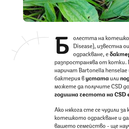
Б
олестта на котешкот
Disease), известна 
одраскване, е
бакте
разпространява от котки. 
наричат ​​Bartonella henselae
бактерия в
устата
или
по
можете да получите CSD д
годишна честота на CSD е
Ако някога сте се чудили за
котешкото одраскване и дал
вашето семейство - ще нау