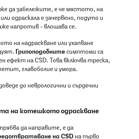
же да забележите, е че мястото, на
или одраскала е зачервено, подуто и
аже напротив - влошава се.
ото на надраскване или ухапване
дуят.
Грипоподобните
симптоми са
н ефект на CSD. Това включва треска,
петит, главоболие и умора.
доведе до неврологични и сърдечни
та на котешкото одраскване
рябва да направите, е да
предотвратяване на CSD
на първо