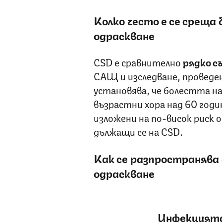
Колко често е се срещ
одраскване
CSD е сравнително
рядко с
САЩ и изследване, проведен
установява, че болестта на
възрастни хора над 60 год
изложени на по-висок риск 
дължащи се на CSD.
Как се разпространява
одраскване
Инфекцията