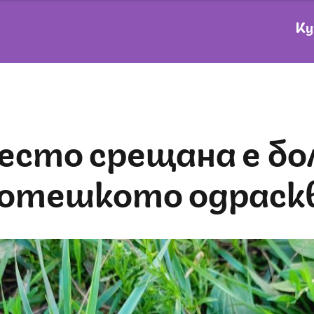
Ку
котешкото одраск