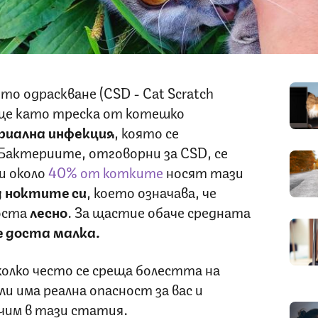
о одраскване (CSD - Cat Scratch
още като треска от котешко
риална инфекция
, която се
Бактериите, отговорни за CSD, се
 и около
40% от котките
носят тази
д ноктите си
, което означава, че
оста
лесно
. За щастие обаче средната
 доста малка.
 колко често се среща болестта на
и има реална опасност за вас и
чим в тази статия.