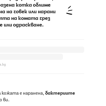
разена котка оближе
а на човек или нарани
тта на кожата чрез
е или одраскване.
s.bg
 кожата е наранена,
бактериите
 ви.