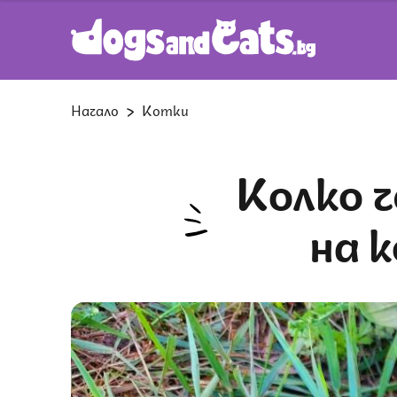
Начало
Котки
Колко често срещана е болестта
на 