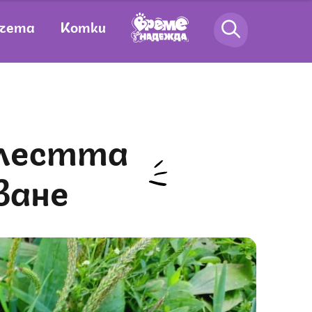
чета
Котки
ване