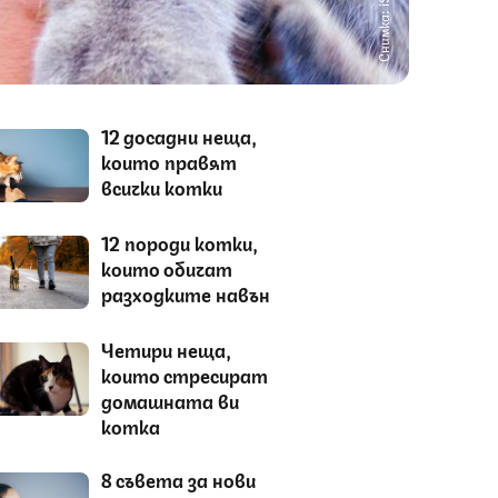
Снимка: iStock
12 досадни неща,
които правят
всички котки
12 породи котки,
които обичат
разходките навън
Четири неща,
които стресират
домашната ви
котка
8 съвета за нови