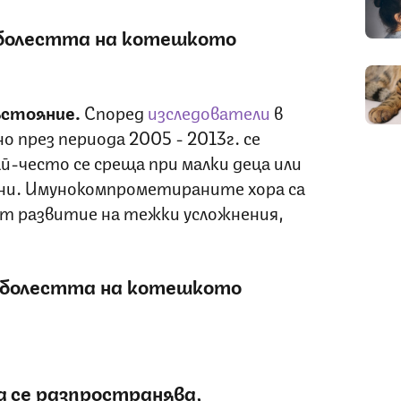
а болестта на котешкото
ъстояние.
Според
изследователи
в
о през периода 2005 - 2013г. се
й-често се среща при малки деца или
ини. Имунокомпрометираните хора са
от развитие на тежки усложнения,
 болестта на котешкото
 се разпространява,