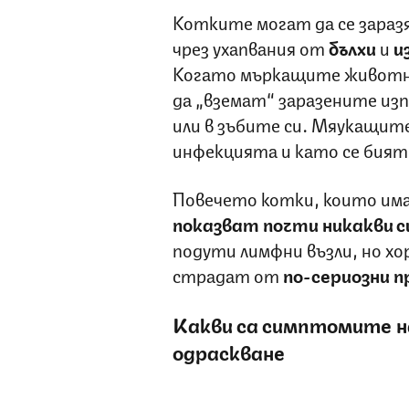
Котките могат да се заразя
чрез ухапвания от
бълхи
и
и
Когато мъркащите животни
да „вземат“ заразените из
или в зъбите си. Мяукащи
инфекцията и като се бият 
Повечето котки, които имат
показват почти никакви
подути лимфни възли, но хо
страдат от
по-сериозни п
Какви са симптомите 
одраскване