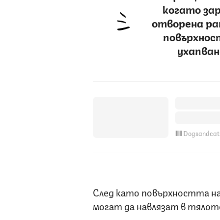
когато за
отворена ран
повърхнос
ухапван
Dogsandcat
След като повърхността на
могат да навлязат в тялото