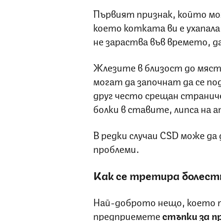
Първият признак, който мо
което котката ви е ухапала 
не зараства във времето, д
Жлезите в близост до мяст
могат да започнат да се по
друг често срещан страниче
болки в ставите, липса на а
В редки случаи CSD може да 
проблеми.
Как се третира болест
Най-доброто нещо, което т
предприемете
стъпки за 