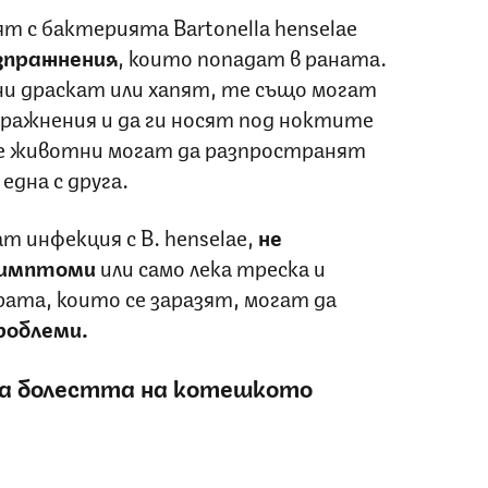
т с бактерията Bartonella henselae
зпражнения
, които попадат в раната.
 драскат или хапят, те също могат
пражнения и да ги носят под ноктите
те животни могат да разпространят
една с друга.
 инфекция с B. henselae,
не
 симптоми
или само лека треска и
рата, които се заразят, могат да
роблеми.
на болестта на котешкото