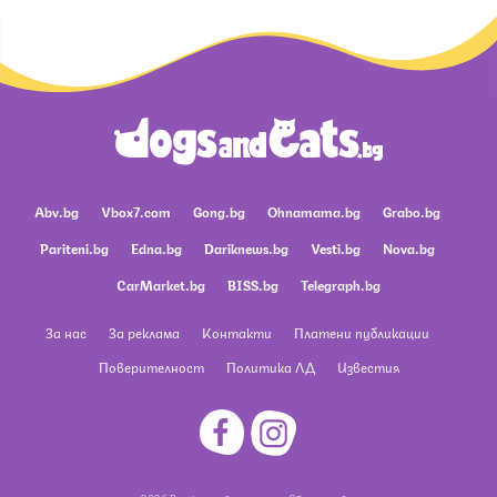
Abv.bg
Vbox7.com
Gong.bg
Ohnamama.bg
Grabo.bg
Pariteni.bg
Edna.bg
Dariknews.bg
Vesti.bg
Nova.bg
CarMarket.bg
BISS.bg
Telegraph.bg
За нас
За реклама
Контакти
Платени публикации
Поверителност
Политика ЛД
Известия