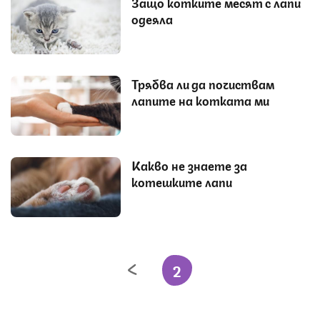
Защо котките месят с лапи
одеяла
Трябва ли да почиствам
лапите на котката ми
Какво не знаете за
котешките лапи
2