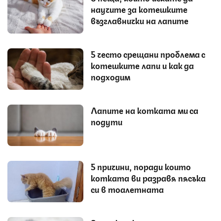
научите за котешките
възглавнички на лапите
5 често срещани проблема с
котешките лапи и как да
подходим
Лапите на котката ми са
подути
5 причини, поради които
котката ви разравя пясъка
си в тоалетната