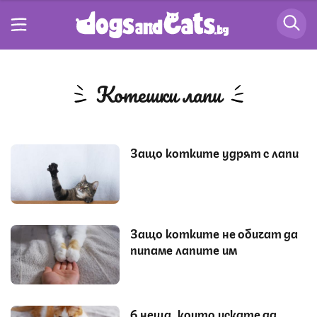
котешки лапи
Защо котките удрят с лапи
Защо котките не обичат да
пипаме лапите им
6 неща, които искате да