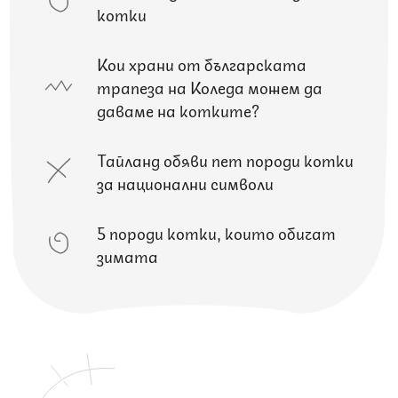
котки
Кои храни от българската
трапеза на Коледа можем да
даваме на котките?
Тайланд обяви пет породи котки
за национални символи
5 породи котки, които обичат
зимата