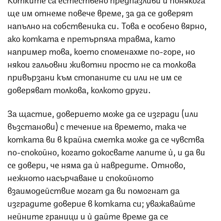
ще им отнеме повече време, за да се доверят
напълно на собственика си. Това е особено вярно,
ако котката е претърпяла травма, като
например това, което споменахме по-горе, но
някои гальовни животни просто не са толкова
привързани към стопаните си или не им се
доверяват толкова, колкото други.
За щастие, доверието може да се изгради (или
възстанови) с течение на времето, така че
котката ви в крайна сметка може да се чувства
по-спокойно, когато докосвате лапите ѝ, и да ви
се довери, че няма да ѝ навредите. Отново,
нежното насърчаване и спокойното
взаимодействие могат да ви помогнат да
изградите доверие в котката си; уважавайте
нейните граници и ѝ дайте време да се