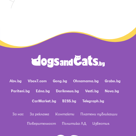
Abv.bg
Vbox7.com
Gong.bg
Ohnamama.bg
Grabo.bg
Pariteni.bg
Edna.bg
Dariknews.bg
Vesti.bg
Nova.bg
CarMarket.bg
BISS.bg
Telegraph.bg
За нас
За реклама
Контакти
Платени публикации
Поверителност
Политика ЛД
Известия