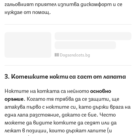
гальовният приятел изпитва дискомфорт и се
нуждае от помощ.
Dogsandcats.bg
3. Котешките нокти са част от лапата
Ноктите на котката са нейното
основно
оръжие
. Когато тя трябва да се защити, ще
атакува първо с ноктите си, като държи врага на
една лапа разстояние, докато се бие. Често
можете да видите котките да седят или да
лежат в позиции, които държат лапите (и