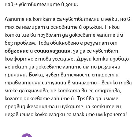
най-чувствителните ѝ зони.
Лапите на котката са чувствителни и меки, но в
тях се намират и основните ѝ оръжия. Някои
котки ще ви позволят да докосвате лапите им
без проблем. Това обикновено е резултат от
обучение
и
социализация
, за да се чувстват
комфортно с това усещане. Други котки изобщо
не искат да докосвате лапите им по различни
причини. Болка, чувствителност, старост и
травматични ситуации в миналото - всичко това
може да означава, че котката ви се отдръпва,
когато докосвате лапите ѝ. Трябва да имаме
предвид желанията и нуждите на котките си,
независимо колко сладки са малките им крачета!