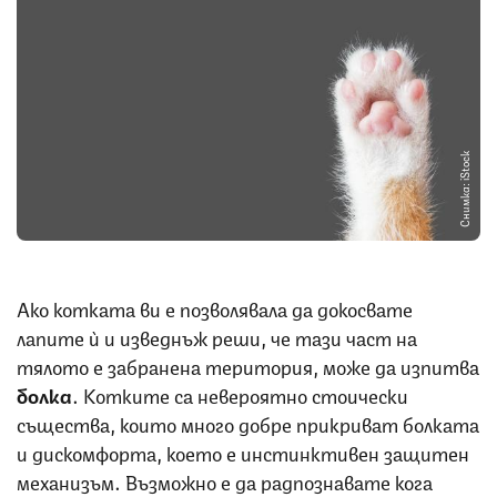
Снимка: iStock
Ако котката ви е позволявала да докосвате
лапите ѝ и изведнъж реши, че тази част на
тялото е забранена територия, може да изпитва
болка
. Котките са невероятно стоически
същества, които много добре прикриват болката
и дискомфорта, което е инстинктивен защитен
механизъм. Възможно е да радпознавате кога