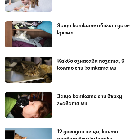
Защо котките обичат да се
крият
Какво означава позата, в
която спи котката ми
Защо котката спи върху
главата ми
12 досадни неща, които
правят всички котки