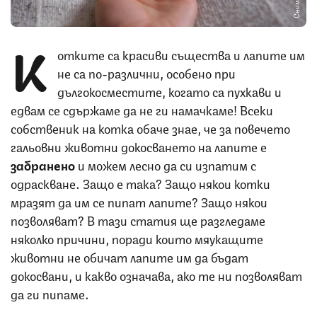
К
отките са красиви същества и лапите им
не са по-различни, особено при
дългокосместите, когато са пухкави и
едвам се сдържаме да не ги намачкаме! Всеки
собственик на котка обаче знае, че за повечето
гальовни животни докосването на лапите е
забранено
и можем лесно да си изпатим с
одраскване. Защо е така? Защо някои котки
мразят да им се пипат лапите? Защо някои
позволяват? В тази статия ще разгледаме
няколко причини, поради които мяукащите
животни не обичат лапите им да бъдат
докосвани, и какво означава, ако те ни позволяват
да ги пипаме.