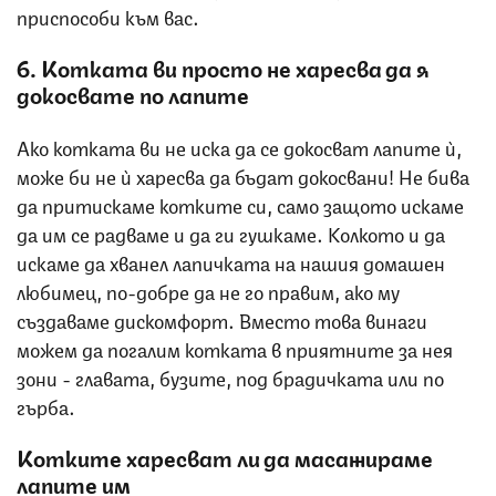
приспособи към вас.
6. Котката ви просто не харесва да я
докосвате по лапите
Ако котката ви не иска да се докосват лапите ѝ,
може би не ѝ харесва да бъдат докосвани! Не бива
да притискаме котките си, само защото искаме
да им се радваме и да ги гушкаме. Колкото и да
искаме да хванел лапичката на нашия домашен
любимец, по-добре да не го правим, ако му
създаваме дискомфорт. Вместо това винаги
можем да погалим котката в приятните за нея
зони - главата, бузите, под брадичката или по
гърба.
Котките харесват ли да масажираме
лапите им