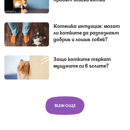
Котешка интуиция: могат
ли котките да разпознаят
добрия и лошия човек?
Защо котките търкат
муцуните си в ъглите?
ВИЖ ОЩЕ