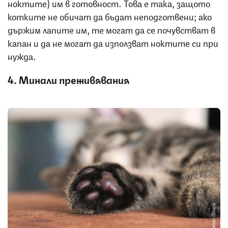
ноктите) им в готовност. Това е така, защото
котките не обичат да бъдат неподготвени; ако
държим лапите им, те могат да се почувстват в
капан и да не могат да използват ноктите си при
нужда.
4. Минали преживявания
Снимка: iStock