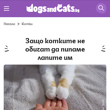
Начало
Котки
Защо котките не
обичат да пипаме
лапите им
Снимка: iStock