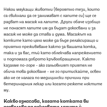
Някои мяукащи животни (вероятно тези, които
са свикнали да се занимават с лапите си) ще се
радват на масаж на лапите. Други обаче изобщо
не понасят лапите им да бъдат докосвани и за
масаж не може да става и дума. Масажът на
котките като цяло може да бъде релаксиращо и
приятно преживяване както за вашата котка,
така и за вас, тъй като облекчава напрежението
и подпомага доброто кръвообращение. Както
казахме по-горе - ако гальовният приятел не
обича това докосване - не го притискайте, освен
ако не се налага по медицински причини при
ветеринарния лекар или когато режете ноктите
му.
Какво означава, когато котката ви
позволява да докосвате лапите ѝ