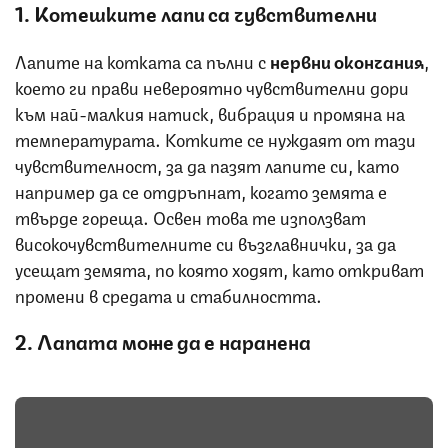
1. Котешките лапи са чувствителни
Лапите на котката са пълни с
нервни окончания
,
което ги прави невероятно чувствителни дори
към най-малкия натиск, вибрация и промяна на
температурата. Котките се нуждаят от тази
чувствителност, за да пазят лапите си, като
например да се отдръпнат, когато земята е
твърде гореща. Освен това те използват
високочувствителните си възглавнички, за да
усещат земята, по която ходят, като откриват
промени в средата и стабилността.
2. Лапата може да е наранена