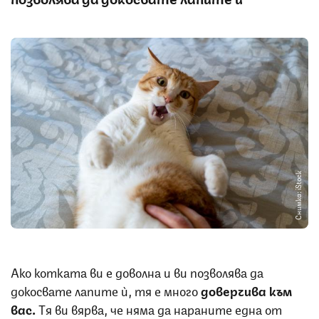
Снимка: iStock
Ако котката ви е доволна и ви позволява да
докосвате лапите ѝ, тя е много
доверчива към
вас.
Тя ви вярва, че няма да нараните една от