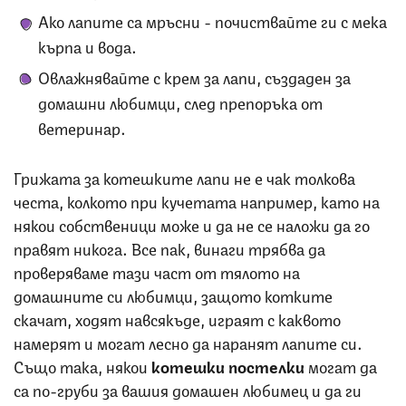
Ако лапите са мръсни - почиствайте ги с мека
кърпа и вода.
Овлажнявайте с крем за лапи, създаден за
домашни любимци, след препоръка от
ветеринар.
Грижата за котешките лапи не е чак толкова
честа, колкото при кучетата например, като на
някои собственици може и да не се наложи да го
правят никога. Все пак, винаги трябва да
проверяваме тази част от тялото на
домашните си любимци, защото котките
скачат, ходят навсякъде, играят с каквото
намерят и могат лесно да наранят лапите си.
Също така, някои
котешки постелки
могат да
са по-груби за вашия домашен любимец и да ги