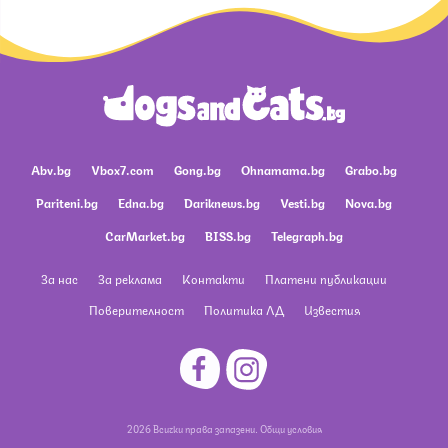
Abv.bg
Vbox7.com
Gong.bg
Ohnamama.bg
Grabo.bg
Pariteni.bg
Edna.bg
Dariknews.bg
Vesti.bg
Nova.bg
CarMarket.bg
BISS.bg
Telegraph.bg
За нас
За реклама
Контакти
Платени публикации
Поверителност
Политика ЛД
Известия
2026 Всички права запазени.
Общи условия