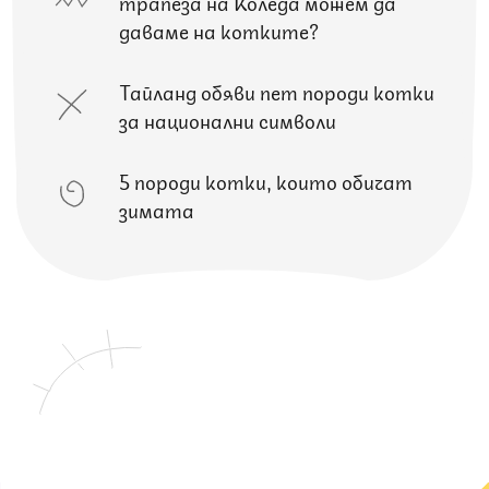
трапеза на Коледа можем да
даваме на котките?
Тайланд обяви пет породи котки
за национални символи
5 породи котки, които обичат
зимата