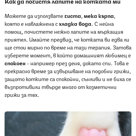
Как да почистя лапите на котката ми
Можете да използвате
чиста
,
мека кърпа
,
която е навлажнена с
хладка вода
. С нейна
помощ, почистете нежно лапите на мъркащия
приятел. Имайте предвид, че котката ви едва ли
ще стои мирно по време на тази терапия. Затова
изберете момент, в който домашният любимец е
спокоен
- например през деня, докато спи. Това е
прекрасно време за извършване на подобни грижи,
защото котките са спокойни, сънливи и не биха се
възпротивили твърде много от козметични
грижи за тях.