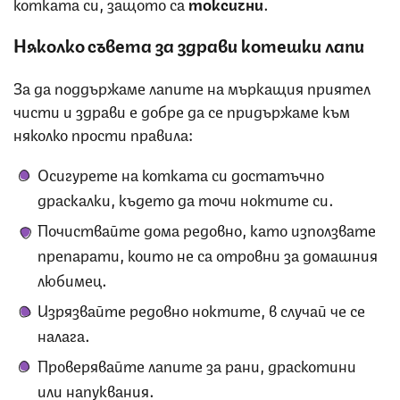
котката си, защото са
токсични
.
Няколко съвета за здрави котешки лапи
За да поддържаме лапите на мъркащия приятел
чисти и здрави е добре да се придържаме към
няколко прости правила:
Осигурете на котката си достатъчно
драскалки, където да точи ноктите си.
Почиствайте дома редовно, като използвате
препарати, които не са отровни за домашния
любимец.
Изрязвайте редовно ноктите, в случай че се
налага.
Проверявайте лапите за рани, драскотини
или напуквания.