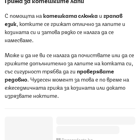
Грижа за котешките лапи
С помощта на
котешката слюнка
и
грапав
език
, котките се грижат отлично за лапите и
козината си и затова рядко се налага да се
намесваме.
Може и да не ви се налага да почиствате или да се
грижите допълнително за лапите на котката си,
със сигурност трябва да ги
проверявате
редовно
. Чудесен момент за това е по време на
ежеседмичната грижа за козината или докато
изрязвате ноктите.
Dogsandcats.bg