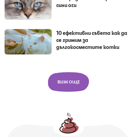
сини очи
10 ефективни съвета как да
се грижим за
дългокосместите котки
ВИЖ ОЩЕ