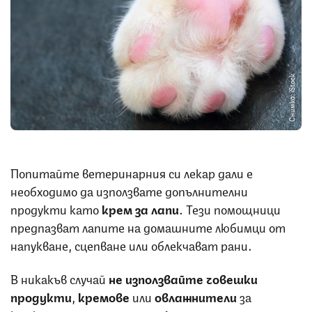
Снимка: iStock
Попитайте ветеринарния си лекар дали е
необходимо да използвате допълнителни
продукти като
крем за лапи
. Тези помощници
предпазват лапите на домашните любимци от
напукване, сцепване или облекчават рани.
В никакъв случай
не използвайте човешки
продукти
,
кремове
или
овлажнители
за