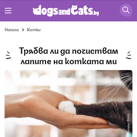
Начало
Котки
Трябва ли да почиствам
лапите на котката ми
Снимка: iStock