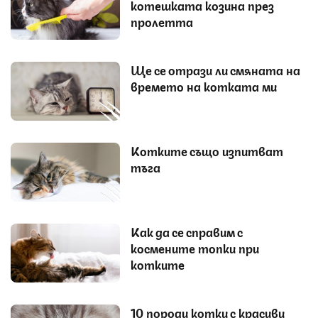
котешката козина през
пролетта
Ще се отрази ли смяната на
времето на котката ми
Котките също изпитват
тъга
Как да се справим с
космените топки при
котките
10 породи котки с красиви