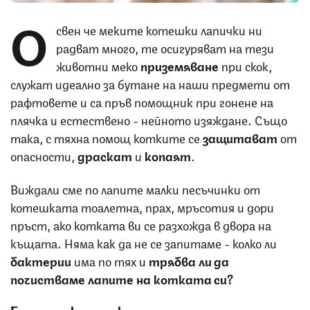
О
свен че меките котешки лапички ни
радват много, те осигуряват на тези
животни меко
приземяване
при скок,
служат идеално за бутане на наши предмети от
рафтовете и са пръв помощник при гонене на
плячка и естествено - нейното изяждане. Също
така, с тяхна помощ котките се
защитават
от
опасности,
драскат
и
копаят
.
Виждали сме по лапите малки песъчинки от
котешката тоалетна, прах, мръсотия и дори
пръст, ако котката ви се разхожда в двора на
къщата. Няма как да не се запитаме - колко ли
бактерии
има по тях и
трябва ли да
почистваме лапите на котката си?