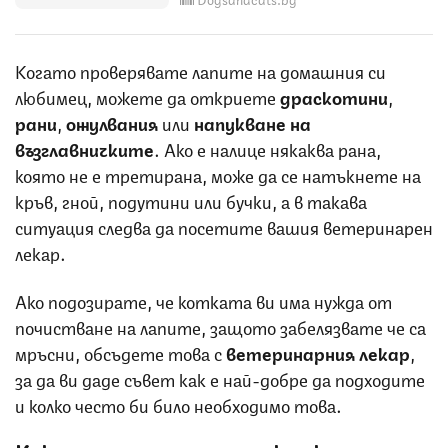
Когато проверявате лапите на домашния си
любимец, можете да откриете
драскотини
,
рани
,
ожулвания
или
напукване на
възглавничките
. Ако е налице някаква рана,
която не е третирана, може да се натъкнете на
кръв, гной, подутини или бучки, а в такава
ситуация следва да посетите вашия ветеринарен
лекар.
Ако подозирате, че котката ви има нужда от
почистване на лапите, защото забелязвате че са
мръсни, обсъдете това с
ветеринарния лекар
,
за да ви даде съвет как е най-добре да подходите
и колко често би било необходимо това.