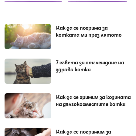
Как да се погрижа за
котката ми през лятото
7 съвета за отглеждане на
здрава котка
Как да се грижим за козината
на дългокосместите котки
Как да се погрижим за