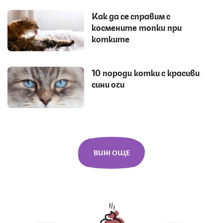
Как да се справим с
космените топки при
котките
10 породи котки с красиви
сини очи
ВИЖ ОЩЕ