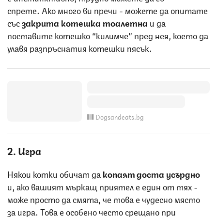
спрете. Ако много ви пречи - можете да опитате
със
закрита котешка
тоалетна
и да
поставите котешко “килимче” пред нея, което да
улавя разпръснатия котешки пясък.
Dogsandcats.bg
2. Игра
Някои котки обичат да
копаят доста усърдно
и, ако вашият мъркащ приятел е един от тях -
може просто да смята, че това е чудесно място
за игра. Това е особено често срещано при