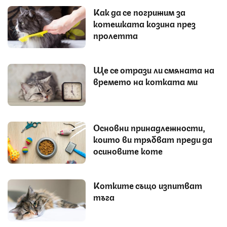
Как да се погрижим за
котешката козина през
пролетта
Ще се отрази ли смяната на
времето на котката ми
Основни принадлежности,
които ви трябват преди да
осиновите коте
Котките също изпитват
тъга