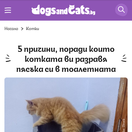
Начало
Котки
5 причини, поради които
котката ви разравя
пясъка си в тоалетната
Снимка: IStock