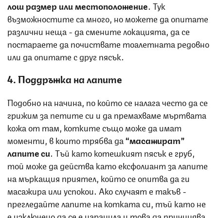
лош размер или местоположение
. Тук
възможностите са много, но можете да опитате
различни неща - да смените локацията, да се
постараете да почиствате тоалетната редовно
или да опитате с друг пясък.
4. Поддръжка на лапите
Подобно на начина, по който се налага често да се
грижим за петите си и да премахваме мъртвата
кожа от там, котките също може да имат
моменти, в които трябва да
“масажират”
лапите си
. Тъй като котешкият пясък е груб,
той може да действа като ексфолиант за лапите
на мъркащия приятел, който се опитва да ги
масажира или успокои. Ако случаят е такъв -
прегледайте лапите на котката си, тъй като не
е изключено да се е наранила и това да причинява