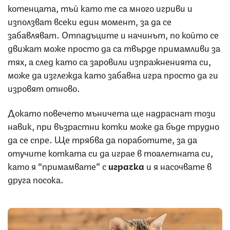
котенцата, тъй като те са много игриви и
използват всеки един момент, за да се
забавляват. Отпадъците и начинът, по който се
движат може просто да са твърде примамливи за
тях, а след като са заровили изпражненията си,
може да изглежда като забавна игра просто да ги
изровят отново.
Докато повечето мъничета ще надраснат този
навик, при възрастни котки може да бъде трудно
да се спре. Ще трябва да поработите, за да
отучите котката си да играе в тоалетната си,
като я “примамвате” с
играчка
и я насочвате в
друга посока.