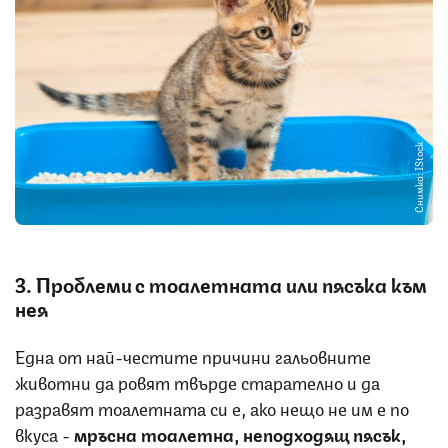
Снимка: IStock
3. Проблеми с тоалетната или пясъка към
нея
Една от най-честите причини гальовните
животни да ровят твърде старателно и да
разравят тоалетната си е, ако нещо не им е по
вкуса -
мръсна тоалетна, неподходящ пясък,