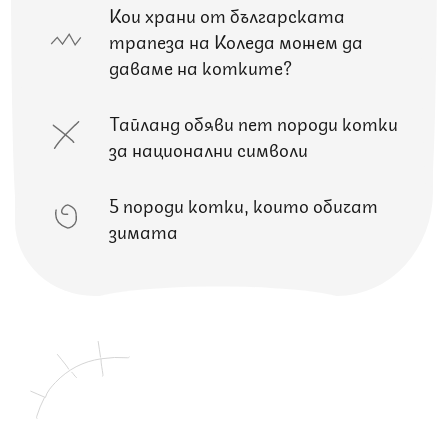
Кои храни от българската
трапеза на Коледа можем да
даваме на котките?
Тайланд обяви пет породи котки
за национални символи
5 породи котки, които обичат
зимата