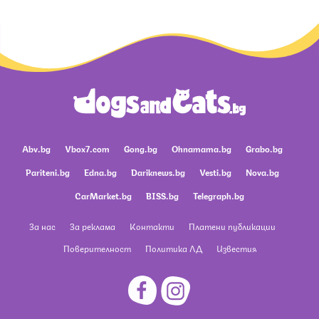
Abv.bg
Vbox7.com
Gong.bg
Ohnamama.bg
Grabo.bg
Pariteni.bg
Edna.bg
Dariknews.bg
Vesti.bg
Nova.bg
CarMarket.bg
BISS.bg
Telegraph.bg
За нас
За реклама
Контакти
Платени публикации
Поверителност
Политика ЛД
Известия