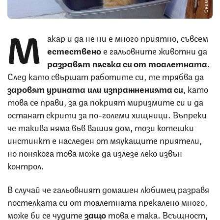
М
акар и да не ни е много приятно, съвсем
естествено
е гальовните животни да
разравят пясъка си от тоалетната
.
След като свършат работите си, те трябва да
заровят урината или изпражненията си
, като
това се прави, за да покрият миризмите си и да
останат скрити за по-големи хищници. Въпреки
че такива няма във вашия дом, този котешки
инстинкт е наследен от мяукащите приятели,
но понякога това може да излезе леко извън
контрол.
В случай че гальовният домашен любимец разравя
постелката си от тоалетната прекалено много,
може би се чудите
защо
това е така. Всъщност,