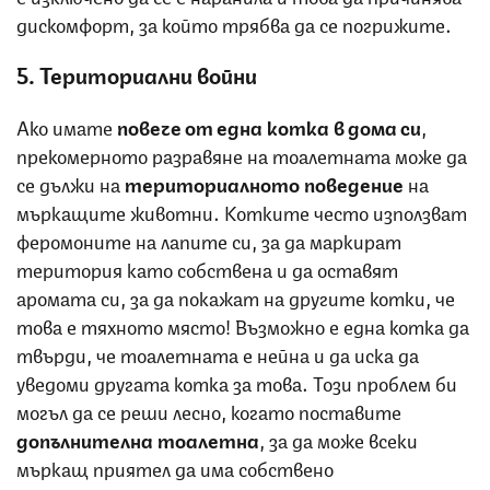
дискомфорт, за който трябва да се погрижите.
5. Териториални войни
Ако имате
повече от една котка в дома си
,
прекомерното разравяне на тоалетната може да
се дължи на
териториалното поведение
на
мъркащите животни. Котките често използват
феромоните на лапите си, за да маркират
територия като собствена и да оставят
аромата си, за да покажат на другите котки, че
това е тяхното място! Възможно е една котка да
твърди, че тоалетната е нейна и да иска да
уведоми другата котка за това. Този проблем би
могъл да се реши лесно, когато поставите
допълнителна тоалетна
, за да може всеки
мъркащ приятел да има собствено