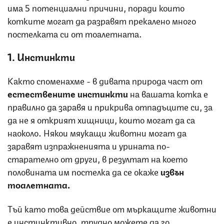
има 5 потенциални причини, поради които
котките могат да разравят прекалено много
постелката си от тоалетната.
1. Инстинкти
Както споменахме - в дивата природа част от
естествените инстинкти
на вашата котка е
правилно да заравя и прикрива отпадъците си, за
да не я открият хищници, които могат да са
наоколо. Някои мяукащи животни могат да
заравят изпражненията и урината по-
старателно от други, в резултат на което
половината им постелка да се окаже
извън
тоалетната.
Тъй като това действие от мъркащите животни
е инстинктивно, трудно можете да го