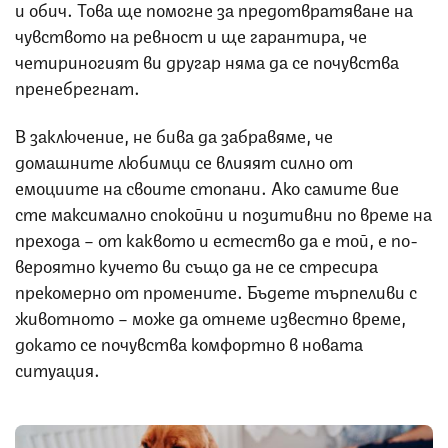
и обич. Това ще помогне за предотвратяване на
чувството на ревност и ще гарантира, че
четириногият ви другар няма да се почувства
пренебрегнат.
В заключение, не бива да забравяме, че
домашните любимци се влияят силно от
емоциите на своите стопани. Ако самите вие
сте максимално спокойни и позитивни по време на
прехода – от каквото и естество да е той, е по-
вероятно кучето ви също да не се стресира
прекомерно от промените. Бъдете търпеливи с
животното – може да отнеме известно време,
докато се почувства комфортно в новата
ситуация.