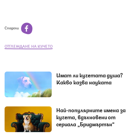
Сподели
ОТГЛЕЖДАНЕ НА КУЧЕТО
Имат ли кучетата душа?
Какво казва науката
Най-популярните имена за
кучета, вдъхновени от
сериала „Бриджъртън“