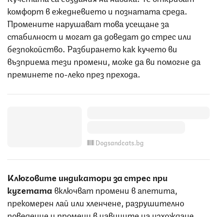
комфорт в ежедневието и познатата среда.
Промените нарушават това усещане за
стабилност и могат да доведат до стрес или
безпокойство. Разбирането как кучето ви
възприема тези промени, може да ви помогне да
преминете по-леко през прехода.
Dogsandcats.bg
Ключовите индикатори за стрес при
кучетата
включват промени в апетита,
прекомерен лай или хленчене, разрушително
поведение и промени в навиците на изхождане.