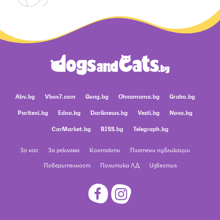
Abv.bg
Vbox7.com
Gong.bg
Ohnamama.bg
Grabo.bg
Pariteni.bg
Edna.bg
Dariknews.bg
Vesti.bg
Nova.bg
CarMarket.bg
BISS.bg
Telegraph.bg
За нас
За реклама
Контакти
Платени публикации
Поверителност
Политика ЛД
Известия