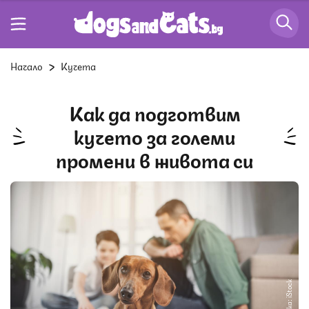
Начало
Кучета
Как да подготвим
кучето за големи
промени в живота си
Снимка: iStock