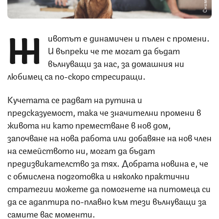
Ж
ивотът е динамичен и пълен с промени.
И въпреки че те могат да бъдат
вълнуващи за нас, за домашния ни
любимец са по-скоро стресиращи.
Кучетата се радват на рутина и
предсказуемост, така че значителни промени в
живота ни като преместване в нов дом,
започване на нова работа или добавяне на нов член
на семейството ни, могат да бъдат
предизвикателство за тях. Добрата новина е, че
с обмислена подготовка и няколко практични
стратегии можете да помогнете на питомеца си
да се адаптира по-плавно към тези вълнуващи за
самите вас моменти.