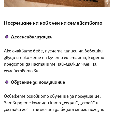
Посрещане на нов член на семейството
Десенсибилизация
Ако очаквате бебе, пуснете записи на бебешки
звуци и покажете на кучето си стаята, където
предстои да настаните най-малкия член на
семейството ви.
Обучение за послушание
Освежете основното обучение за послушание.
Затвърдете команди като „седни“, „стой“ и
„остави го“ – те могат да бъдат много полезни