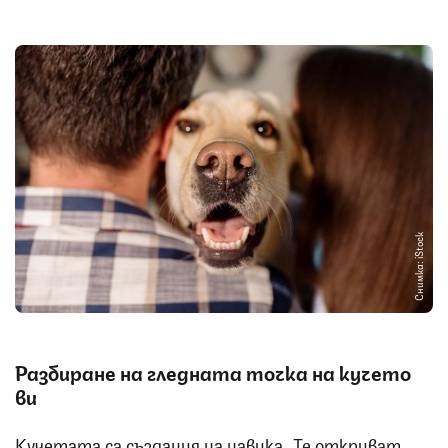
Снимка: iStock
Разбиране на гледната точка на кучето
ви
Кучетата са създания на навика. Те откриват