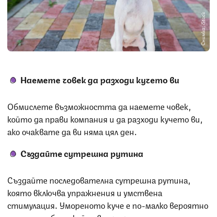
Снимка: iStock
Наемете човек да разходи кучето ви
Обмислете възможността да наемете човек,
който да прави компания и да разходи кучето ви,
ако очаквате да ви няма цял ден.
Създайте сутрешна рутина
Създайте последователна сутрешна рутина,
която включва упражнения и умствена
стимулация. Умореното куче е по-малко вероятно