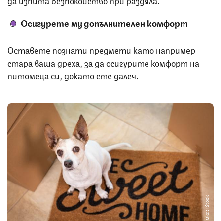
да изпита безпокойство при раздяла.
Осигурете му допълнителен комфорт
Оставете познати предмети като например
стара ваша дреха, за да осигурите комфорт на
питомеца си, докато сте далеч.
Снимка: iStock