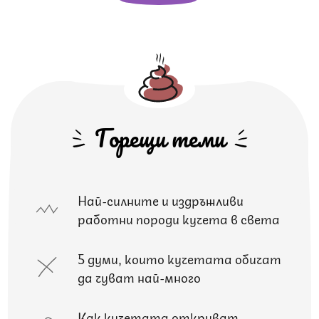
Горещи теми
Най-силните и издръжливи
работни породи кучета в света
5 думи, които кучетата обичат
да чуват най-много
Как кучетата откриват