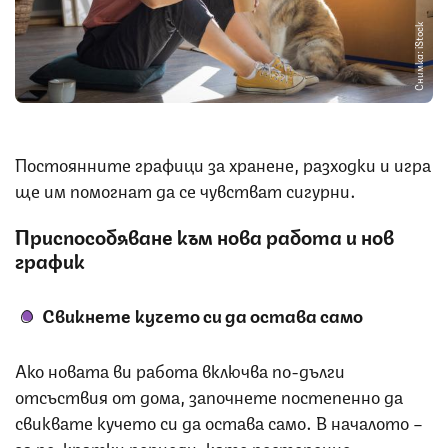
Снимка: iStock
Постоянните графици за хранене, разходки и игра
ще им помогнат да се чувстват сигурни.
Приспособяване към нова работа и нов
график
Свикнете кучето си да остава само
Ако новата ви работа включва по-дълги
отсъствия от дома, започнете постепенно да
свиквате кучето си да остава само. В началото –
за по-кратки периоди, като постепенно