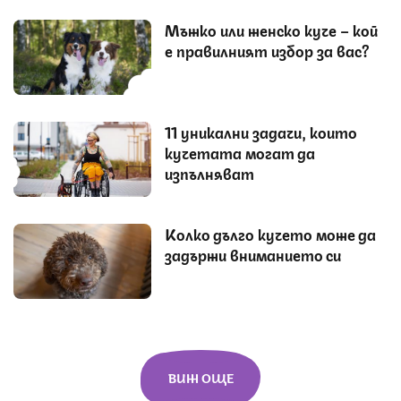
Мъжко или женско куче – кой
е правилният избор за вас?
11 уникални задачи, които
кучетата могат да
изпълняват
Колко дълго кучето може да
задържи вниманието си
ВИЖ ОЩЕ