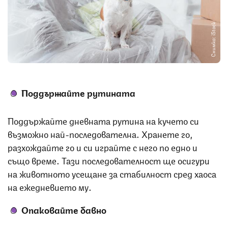
Снимка: iStock
Поддържайте рутината
Поддържайте дневната рутина на кучето си
възможно най-последователна. Хранете го,
разхождайте го и си играйте с него по едно и
също време. Тази последователност ще осигури
на животното усещане за стабилност сред хаоса
на ежедневието му.
Опаковайте бавно