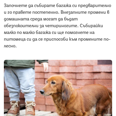
Започнете да събирате багажа си предварително
и го правете постепенно. Внезапните промени в
домашната среда могат да бъдат
обезпокоителни за четириногите. Събирайки
малко по малко багажа си ще помогнете на
питомеца си да се приспособи към промените по-
лесно.