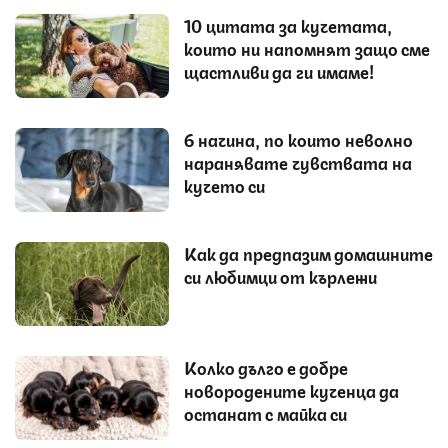
10 цитата за кучетата,
които ни напомнят защо сме
щастливи да ги имаме!
6 начина, по които неволно
наранявате чувствата на
кучето си
Как да предпазим домашните
си любимци от кърлежи
Колко дълго е добре
новородените кученца да
останат с майка си