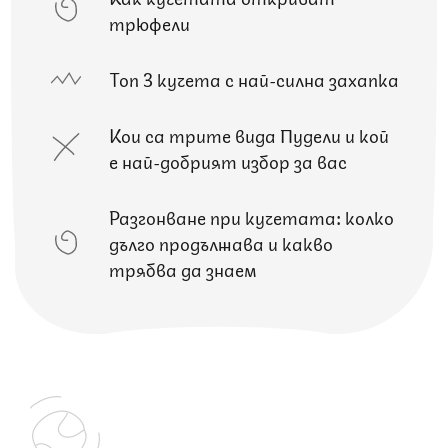
трюфели
Топ 3 кучета с най-силна захапка
Кои са трите вида Пудели и кой
е най-добрият избор за вас
Разгонване при кучетата: колко
дълго продължава и какво
трябва да знаем