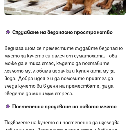
Снимка: iStock
Създаване на безопасно пространство
Веднага щом се преместите създайте безопасно
място за кучето си далеч от суматохата. Това
може да е тиха стая, където да поставите
леглото му, любима играчка и купичката му за
вода. Добра идея е и да помолите приятел да
гледа кучето ви в деня на премествате, за да
сведете до минимум стреса.
Постепенно проучване на новото място
Позволете на кучето си постепенно да изследва
новия си дом. Започнете с една стая и бавно го