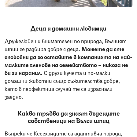
Деца и домашни любимци
Дружелюбен и внимателен по природа, Вълчият
шпиц се разбира добре с деца.
Можете да сте
спокойни да го оставите в компанията на най-
малките членове на семейството – никога не
би ги наранил
. С други кучета и по-малки
домашни животни също съжителства добре,
като в перфектния случай те са израснали
заедно.
Какво трябва да знаят бъдещите
собственици на Вълчи шпиц
Въпреки че Кеесхондите са адаптивна порода,