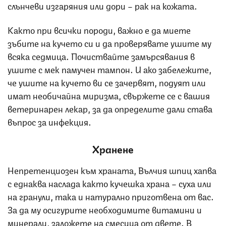
слънчеви изгаряния или дори – рак на кожата.
Както при всички породи, важно е да миете
зъбите на кучето си и да проверявате ушите му
всяка седмица. Почиствайте замърсявания в
ушите с мек памучен тампон. И ако забележите,
че ушите на кучето ви се зачервят, подуят или
имат необичайна миризма, свържете се с вашия
ветеринарен лекар, за да определите дали става
въпрос за инфекция.
Хранене
Непретенциозен към храната, Вълчия шпиц хапва
с еднаква наслада както кучешка храна – суха или
на гранули, така и натурално приготвена от вас.
За да му осигурите необходимите витамини и
минерали, заложете на смесица от двете. В