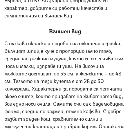
характер, добрите си работни качества и
симпатичния си външен вид.
Външен вид
С пухкава oкраска и подобно на плюшена играчка,
Вълчият шпиц е куче с пропорционално тяло,
средна на дължина муцуна, която се стеснява към
носа и малки, изправени уши. На височина
мъжките достигат до 55 см, а женските – до 48
см. Теглото на тези кучета е от 28 до 30
килограма. Характерни за породата са петната
около очите, които придават на животното вид,
все едно носи очила. Самите очи са с бадемовидна
форма, средни по размер, тъмно кафяви. С добре
развит гръден кош, сравнително силни и
мускулести крайници и прибран корем. Опашката