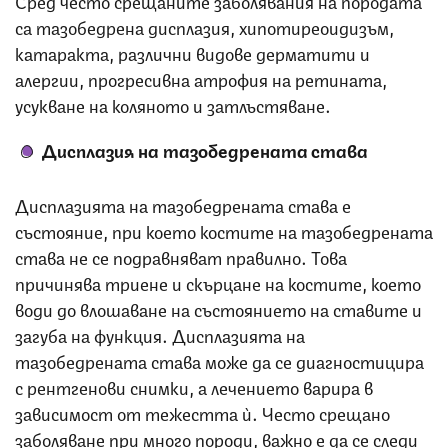
са тазобедрена дисплазия, хипотиреоидизъм,
катаракта, различни видове дерматити и
алергии, прогресивна атрофия на ретината,
усукване на коляното и затлъстяване.
Дисплазия на тазобедрената става
Дисплазията на тазобедрената става е
състояние, при което костите на тазобедрената
става не се подравняват правилно. Това
причинява триене и скърцане на костите, което
води до влошаване на състоянието на ставите и
загуба на функция. Дисплазията на
тазобедрената става може да се диагностицира
с рентгенови снимки, а лечението варира в
зависимост от тежестта ѝ. Често срещано
заболяване при много породи, важно е да се следи