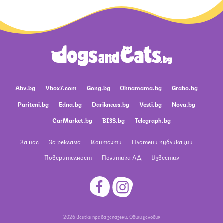
Abv.bg
Vbox7.com
Gong.bg
Ohnamama.bg
Grabo.bg
Pariteni.bg
Edna.bg
Dariknews.bg
Vesti.bg
Nova.bg
CarMarket.bg
BISS.bg
Telegraph.bg
За нас
За реклама
Контакти
Платени публикации
Поверителност
Политика ЛД
Известия
2026 Всички права запазени.
Общи условия