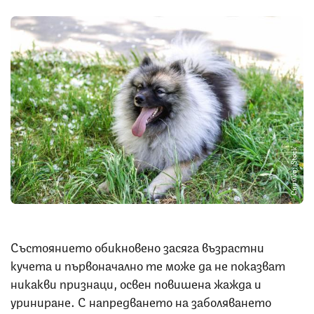
Снимка: iStock
Състоянието обикновено засяга възрастни
кучета и първоначално те може да не показват
никакви признаци, освен повишена жажда и
уриниране. С напредването на заболяването