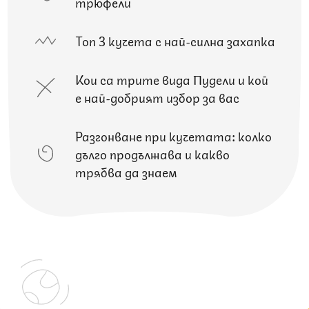
трюфели
Топ 3 кучета с най-силна захапка
Кои са трите вида Пудели и кой
е най-добрият избор за вас
Разгонване при кучетата: колко
дълго продължава и какво
трябва да знаем