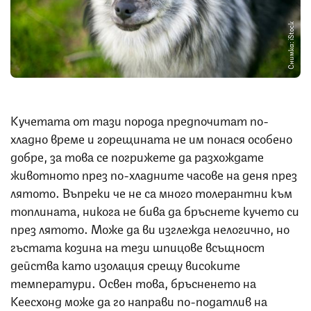
Снимка: iStock
Кучетата от тази порода предпочитат по-
хладно време и горещината не им понася особено
добре, за това се погрижете да разхождате
животното през по-хладните часове на деня през
лятото. Въпреки че не са много толерантни към
топлината, никога не бива да бръснете кучето си
през лятото. Може да ви изглежда нелогично, но
гъстата козина на тези шпицове всъщност
действа като изолация срещу високите
температури. Освен това, бръсненето на
Кеесхонд може да го направи по-податлив на