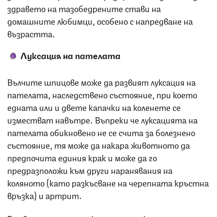
здравето на тазобедрените стави на
домашните любимци, особено с напредване на
възрастта.
Луксация на пателата
Вълчите шпицове може да развият луксация на
пателата, наследствено състояние, при което
едната или и двете капачки на коленете се
изместват навътре. Въпреки че луксацията на
пателата обикновено не се счита за болезнено
състояние, тя може да накара животното да
предпочита единия крак и може да го
предразположи към други наранявания на
коляното (като разкъсване на черепната кръстна
връзка) и артрит.