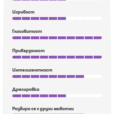
Игривост
Гласовитост
Привързаност
Интелигентност
Дресировка
Разбира се с други животни