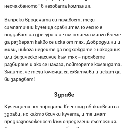
неочакваното“ в неговата компания.
Въпреки вродената си палавост, тези
симпатични кученца сравнително лесно е
поддават на дресура и не им отнема много време
да разберат какво се иска от тях. Добродушни и
мили, никога недейте да подхождате с наказания
или физическо насилие към тях – проявете
разбиране и ако се налага, повторете командата.
Знайте, че тези кученца са схватливи и искат да
ви зарадват!
Здраве
Кученцата от породата Кеесхонд обикновено са
здрави, но както всички кучета, и те имат
предразположеност към определени състояния.
Сред често срещаните заболявания на породата