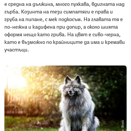
е средна на дължина, много пухкава, вдигната над
гърба. Козинта на тези симпатяги е права и
груба на пипане, с мек подкосъм. На главата тя е
по-нежна и кадифена при допир, а около шията
оформя нещо като грива. На цвят е сиво-черна,
като е възможно по крайниците да има и кремави
участъци.
Снимка: iStock