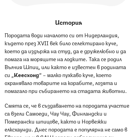
История
Породата води началото си от Нидерландия,
където през ХVII век било селектирано куче,
което да издържа на студ, да е дружелюбно и да
помага на моряците на лодките. Така се родил
Вълчия Шпиц, или както е известен в родината
си „
Кеесхонд
“ – малко пухкаво куче, което
охранявало товарите на корабите, лозята и
помагало при събирането на стадата животни.
Смята се, че в създаването на породата участие
са взели Самоеди, Чау Чау, Финландски и
Померански шпицове, както и Норвежки
елксхаунди. Днес породата е популярна не само в
Европа, но и в САЩ заради добродушния си