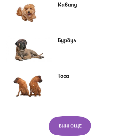
Кавапу
Бурбул
Тоса
ВИЖ ОЩЕ