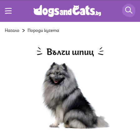
Начало
Породи кучета
Вълчи шпиц
Снимка: Istock