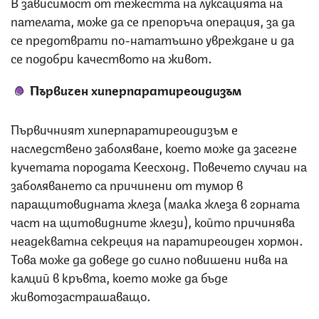
В зависимост от тежестта на луксацията на
пателата, може да се препоръча операция, за да
се предотврати по-нататъшно увреждане и да
се подобри качеството на живот.
Първичен хиперпаратиреоидизъм
Първичният хиперпаратиреоидизъм е
наследствено заболяване, което може да засегне
кучетата породата Кеесхонд. Повечето случаи на
заболяването са причинени от тумор в
паращитовидната жлеза (малка жлеза в горната
част на щитовидните жлези), който причинява
неадекватна секреция на паратиреоиден хормон.
Това може да доведе до силно повишени нива на
калций в кръвта, което може да бъде
животозастрашаващо.