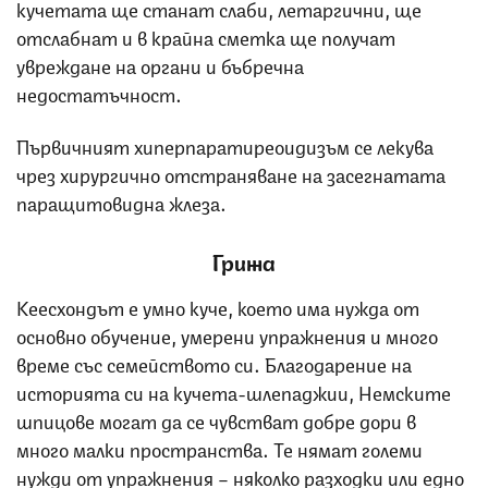
кучетата ще станат слаби, летаргични, ще
отслабнат и в крайна сметка ще получат
увреждане на органи и бъбречна
недостатъчност.
Първичният хиперпаратиреоидизъм се лекува
чрез хирургично отстраняване на засегнатата
паращитовидна жлеза.
Грижа
Кеесхондът е умно куче, което има нужда от
основно обучение, умерени упражнения и много
време със семейството си. Благодарение на
историята си на кучета-шлепаджии, Немските
шпицове могат да се чувстват добре дори в
много малки пространства. Те нямат големи
нужди от упражнения – няколко разходки или едно