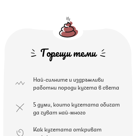
Горещи теми
Най-силните и издръжливи
работни породи кучета в света
5 думи, които кучетата обичат
да чуват най-много
Как кучетата откриват