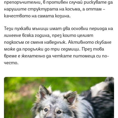
препоръчителни, в противен случай рискувате да
нарушите структурата на косъма, а оттам –
качеството на самата козина.
Тези пухкави мъници имат два основни периода на
линеене всяка година, през които целият
подкосъм се сменя наведнъж. Активното скубане
може да продължи до три седмици. През това
време е желателно да четкате питомеца си по-
често.