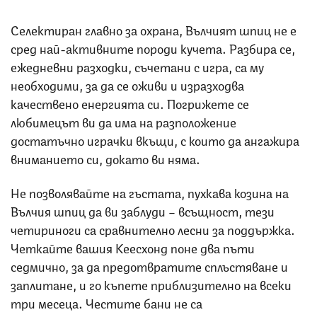
Селектиран главно за охрана, Вълчият шпиц не е
сред най-активните породи кучета. Разбира се,
ежедневни разходки, съчетани с игра, са му
необходими, за да се оживи и изразходва
качествено енергията си. Погрижете се
любимецът ви да има на разположение
достатъчно играчки вкъщи, с които да ангажира
вниманието си, докато ви няма.
Не позволявайте на гъстата, пухкава козина на
Вълчия шпиц да ви заблуди – всъщност, тези
четириноги са сравнително лесни за поддържка.
Четкайте вашия Кеесхонд поне два пъти
седмично, за да предотвратите сплъстяване и
заплитане, и го къпете приблизително на всеки
три месеца. Честите бани не са