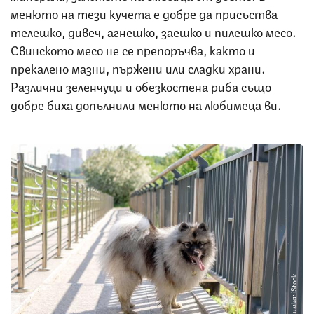
менюто на тези кучета е добре да присъства
телешко, дивеч, агнешко, заешко и пилешко месо.
Свинското месо не се препоръчва, както и
прекалено мазни, пържени или сладки храни.
Различни зеленчуци и обезкостена риба също
добре биха допълнили менюто на любимеца ви.
Снимка: iStock