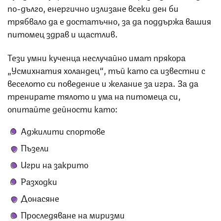
по-дълго, енергично излизане всеки ден би
трябвало да е достатъчно, за да поддържа вашия
питомец здрав и щастлив.
Тези умни кученца неслучайно имат прякора
„Усмихнатия холандец“, тъй като са известни с
веселото си поведение и желание за игра. За да
тренирате тялото и ума на питомеца си,
опитайте дейности като:
Аджилити спортове
Пъзели
Игри на закрито
Разходки
Донасяне
Проследяване на миризми