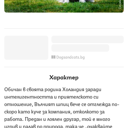
Dogsandcats.bg
Характер
Обичан в своята родина Холандия заради
интелигентността и приятелското си
отношение, Вълчият шпиц вече се отглежда по-
скоро като куче за компания, отколкото за
работа. Предан и лоялен другар, той е много
игрив и палав по природа, така че „очаквайте