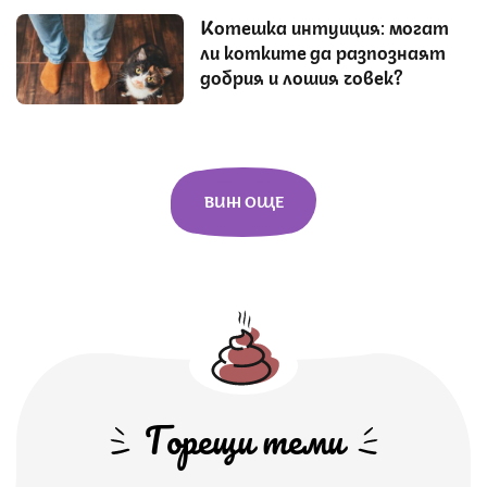
Котешка интуиция: могат
ли котките да разпознаят
добрия и лошия човек?
ВИЖ ОЩЕ
Горещи теми