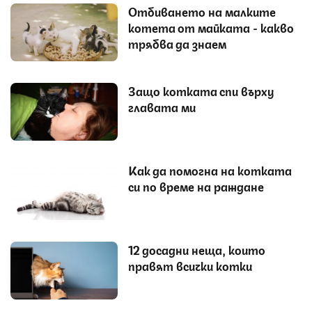
Отбиването на малките
котета от майката - какво
трябва да знаем
Защо котката спи върху
главата ми
Как да помогна на котката
си по време на раждане
12 досадни неща, които
правят всички котки