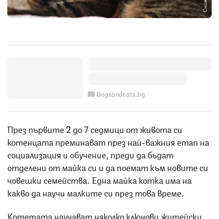
Dogsandcats.bg
През първите 2 до 7 седмици от живота си
котенцата преминават през най-важния етап на
социализация и обучение, преди да бъдат
отделени от майка си и да поемат към новите си
човешки семейства. Една майка котка има на
какво да научи малките си през това време.
Котетата научават няколко ключови житейски