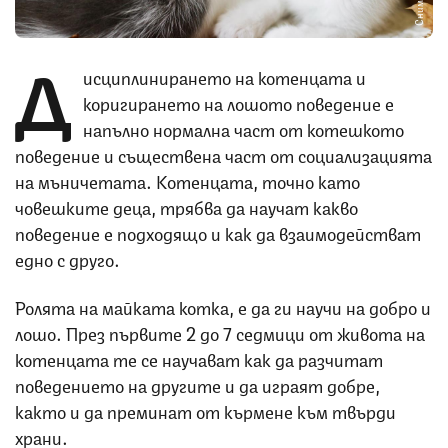
Д
исциплинирането на котенцата и
коригирането на лошото поведение е
напълно нормална част от котешкото
поведение и съществена част от социализацията
на мъничетата. Котенцата, точно като
човешките деца, трябва да научат какво
поведение е подходящо и как да взаимодействат
едно с друго.
Ролята на майката котка, е да ги научи на добро и
лошо. През първите 2 до 7 седмици от живота на
котенцата те се научават как да разчитат
поведението на другите и да играят добре,
както и да преминат от кърмене към твърди
храни.