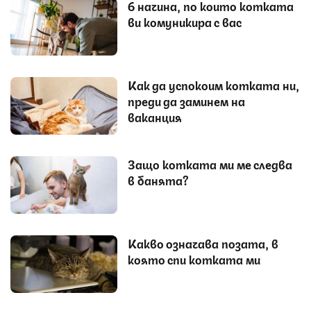
6 начина, по които котката
ви комуникира с вас
Как да успокоим котката ни,
преди да заминем на
ваканция
Защо котката ми ме следва
в банята?
Какво означава позата, в
която спи котката ми