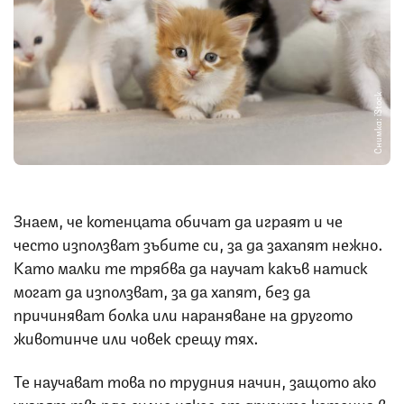
Снимка: iStock
Знаем, че котенцата обичат да играят и че
често използват зъбите си, за да захапят нежно.
Като малки те трябва да научат какъв натиск
могат да използват, за да хапят, без да
причиняват болка или нараняване на другото
животинче или човек срещу тях.
Те научават това по трудния начин, защото ако
ухапят твърде силно някое от другите котенца в