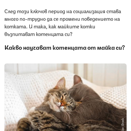
След този ключов период на социализация става
много по-трудно да се промени поведението на
котката. И така, как майките котки
възпитават котенцата си?
Какво научават котенцата от майка си?
Снимка: iStock