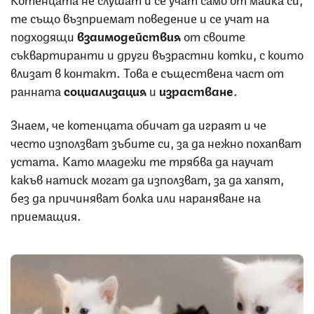
те също възприемат поведение и се учат на
подходящи
взаимодействия
от своите
съквартиранти и други възрастни котки, с които
влизат в контакт. Това е съществена част от
ранната
социализация
и
израстване
.
Знаем, че котенцата обичат да играят и че
често използват зъбите си, за да нежно похапват
устата. Като младежи те трябва да научат
какъв натиск могат да използват, за да хапят,
без да причиняват болка или нараняване на
приемащия.