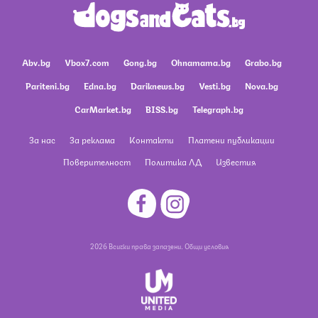
Abv.bg
Vbox7.com
Gong.bg
Ohnamama.bg
Grabo.bg
Pariteni.bg
Edna.bg
Dariknews.bg
Vesti.bg
Nova.bg
CarMarket.bg
BISS.bg
Telegraph.bg
За нас
За реклама
Контакти
Платени публикации
Поверителност
Политика ЛД
Известия
2026 Всички права запазени.
Общи условия