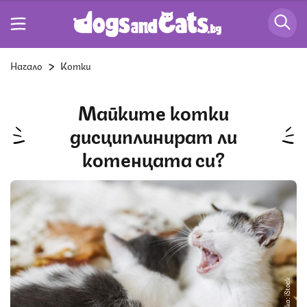
Начало
Котки
Майките котки
дисциплинират ли
котенцата си?
Снимка: iStock