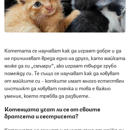
Снимка: iStock
Котетата се научават как да играят добре и да
не причиняват вреда едно на друго, като майката
може да ги „смъмри“, ако играят твърде грубо
помежду си. Те също се научават как да ловуват
от майките си - котките имат много естествен
инстинкт да ловуват плячка и това е важно
умение, което трябва да развиете.
Котенцата учат ли се от своите
братчета и сестричета?
Котенцата не слушат и се учат само от майка си,