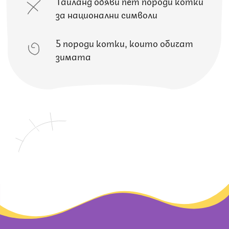
Тайланд обяви пет породи котки
за национални символи
5 породи котки, които обичат
зимата