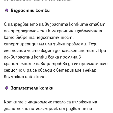
Възрастни котки
С напредването на възрастта котките стават
по-предразположени към хронични заболявания
като бъбречна недостатъчност,
хипертиреоидизъм или зъбни проблеми. Тези
състояния често водят до намален апетит. При
по-възрастни котки всяка промяна в
хранителните навици трябва да се приема много
сериозно и да се обсъди с ветеринарен лекар
възможно най-скоро.
Затлъстели котки
Котките с наднормено тегло са изложени на
значително по-голям риск от развитие на