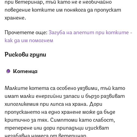
при ветеринар, тъй като не е необичайно
поведение котките им понякога да пропускат
хранене.
Прочетете още:
Загуба на апетит при котките -
как да им помогнем
Рискови групи
Котенца
Малките котета са особено уязвими, тъй като
имат малки енергийни запаси и бързо развиват
хипогликемия при липса на храна. Дори
пропускането на едно хранене може да бъде
критично за тях. Симптоми като слабост,
треперене или дори припадъци изискват
незабавна намеса от ветеринар.