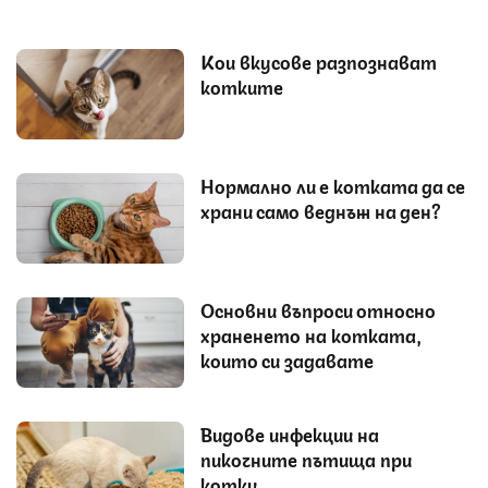
Кои вкусове разпознават
котките
Нормално ли е котката да се
храни само веднъж на ден?
Основни въпроси относно
храненето на котката,
които си задавате
Видове инфекции на
пикочните пътища при
котки