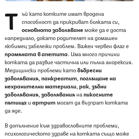
Т
ъй като котките имат вродена
способност да прикриват болката си,
основното заболяване
може да е доста
напреднало, докато родителят на домашен
любимец забележи проблем. Важен червен флаг е
промяната в апетита
. Има много причини
котката да развие частична или пълна анорексия.
Медицински проблеми като
бъбречни
заболявания
,
панкреатит
,
поглъщане на
нехранителни материали
,
рак
,
зъбни
заболявания
,
заболявания
на
пикочните
пътища
и
артрит
могат да възпрат котката
да яде.
В допълнение към здравословните проблеми,
психологическото здраве на котката също може