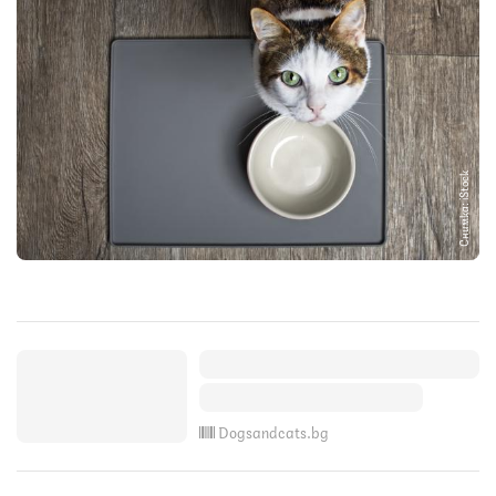
Снимка: iStock
Dogsandcats.bg