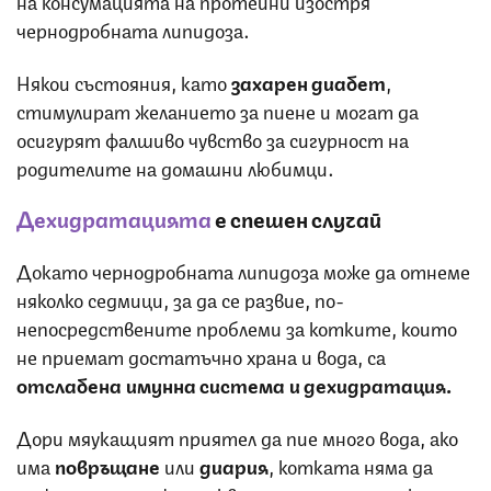
чернодробната липидоза.
Някои състояния, като
захарен диабет
,
стимулират желанието за пиене и могат да
осигурят фалшиво чувство за сигурност на
родителите на домашни любимци.
Дехидратацията
е спешен случай
Докато чернодробната липидоза може да отнеме
няколко седмици, за да се развие, по-
непосредствените проблеми за котките, които
не приемат достатъчно храна и вода, са
отслабена имунна система и дехидратация.
Дори мяукащият приятел да пие много вода, ако
има
повръщане
или
диария
, котката няма да