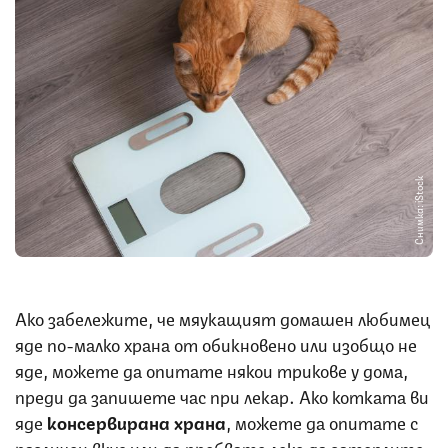
Снимка: iStock
Ако забележите, че мяукащият домашен любимец
яде по-малко храна от обикновено или изобщо не
яде, можете да опитате някои трикове у дома,
преди да запишете час при лекар. Ако котката ви
яде
консервирана храна
, можете да опитате с
различен вкус или да пробвате леко да затоплите