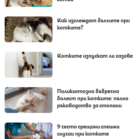
Как изглеждат бълхите при
котките?
Котките изпускат ли газове
Поликистозна бъбречна
болест при котките: пълно
ръководство за стопани
9 често срещани спешни
случаи при котките