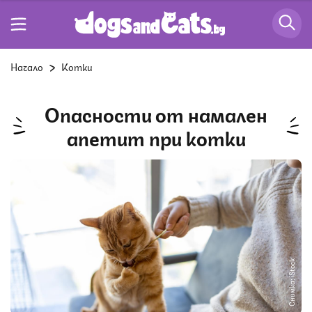
Начало
Котки
Опасности от намален
апетит при котки
Снимка: iStock