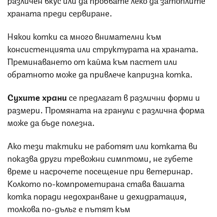
храната преди сервиране.
Някои котки са много внимателни към
консистенцията или структурата на храната.
Преминаването от кайма към пастет или
обратното може да привлече капризна котка.
Сухите храни
се предлагат в различни форми и
размери. Промяната на гранули с различна форма
може да бъде полезна.
Ако тези тактики не работят или котката ви
показва други тревожни симптоми, не губете
време и насрочете посещение при ветеринар.
Колкото по-компрометирана става вашата
котка поради недохранване и дехидратация,
толкова по-дълъг е пътят към