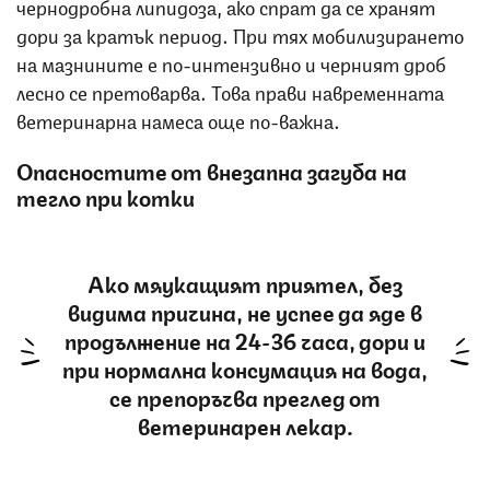
чернодробна липидоза, ако спрат да се хранят
дори за кратък период. При тях мобилизирането
на мазнините е по-интензивно и черният дроб
лесно се претоварва. Това прави навременната
ветеринарна намеса още по-важна.
Опасностите от внезапна загуба на
тегло при котки
Ако мяукащият приятел, без
видима причина, не успее да яде в
продължение на 24-36 часа, дори и
при нормална консумация на вода,
се препоръчва преглед от
ветеринарен лекар.