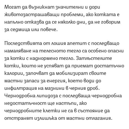
Могат да възникнат значителни и дори
животозастрашаващи проблеми, ако котката е
напълно отказва да се няколко дни, да не говорим
за седмица или повече.
Последствията от лошия апетит с последващо
намаляване на телесното тегло са особено опасни
за котки с наднормено тегло. Затлъстелите
котки, които не успяват да приемат достатъчно
калории, започват да мобилизират своите
мастни запаси за енергия, което води до
инфилтрация на мазнини в черния дроб.
Чернодробна липидоза с последваща чернодробна
недостатъчност ще настъпи, ако
чернодробните клетки не са в състояние да
отстранят излишъка от мастни отлагания.