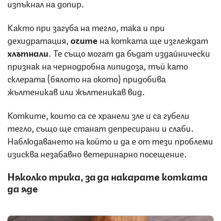
изпъкнал на допир.
Както при загуба на тегло, така и при
дехидратация,
очите
на котката ще изглеждат
хлътнали
. Те също могат да бъдат издайнически
признак на чернодробна липидоза, тъй като
склерата (бялото на окото) придобива
жълтеникав или жълтеникав вид.
Котките, които са се хранели зле и са губели
тегло, също ще станат депресирани и слаби.
Наблюдаването на който и да е от тези проблеми
изисква незабавно ветеринарно посещение.
Няколко трика, за да накарате котката
да яде