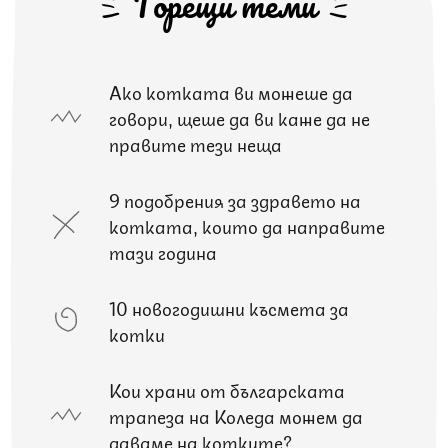
Горещи теми
Ако котката ви можеше да
говори, щеше да ви каже да не
правите тези неща
9 подобрения за здравето на
котката, които да направите
тази година
10 новогодишни късмета за
котки
Кои храни от българската
трапеза на Коледа можем да
даваме на котките?