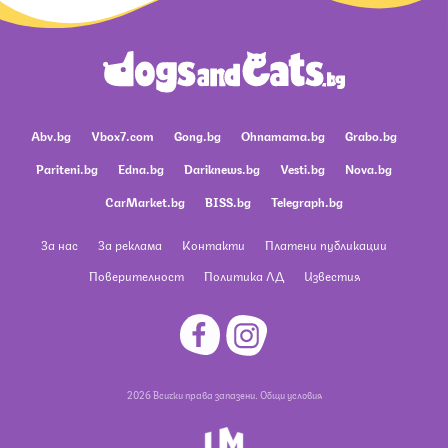
Abv.bg
Vbox7.com
Gong.bg
Ohnamama.bg
Grabo.bg
Pariteni.bg
Edna.bg
Dariknews.bg
Vesti.bg
Nova.bg
CarMarket.bg
BISS.bg
Telegraph.bg
За нас
За реклама
Контакти
Платени публикации
Поверителност
Политика ЛД
Известия
2026 Всички права запазени.
Общи условия