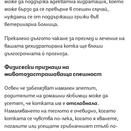
може да поддържа адекватна хидратация, което
може бързо да се превърне в спешен случай,
нуждаещ се от поддържащи грижи във
ветеринарна болница.
Прекалено дългото чакане за преглед и лечение на
вашата дехидратирана котка ще влоши
дългосрочната ѝ прогноза.
Физически признаци на
животозастрашаваща спешност
Освен че забелязват намален апетит,
родителите на домашни любимци може да
усетят, че котката им е
отслабнала
.
Намаляването на теглото е очевидно, когато
котката се чувства по-лека, когато я хванете,
погалите или усещате гръбначният стълб по-