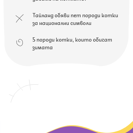
Тайланд обяви пет породи котки
за национални символи
5 породи котки, които обичат
зимата