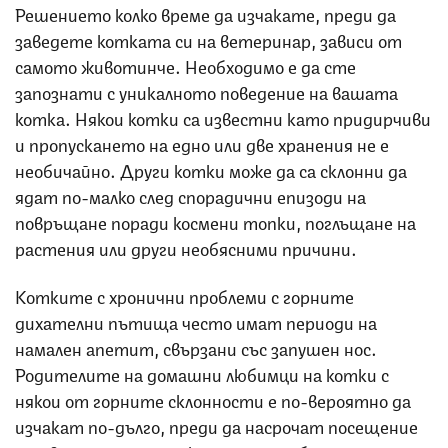
Решението колко време да изчакате, преди да
заведете котката си на ветеринар, зависи от
самото животинче. Необходимо е да сте
запознати с уникалното поведение на вашата
котка. Някои котки са известни като придирчиви
и пропускането на едно или две хранения не е
необичайно. Други котки може да са склонни да
ядат по-малко след спорадични епизоди на
повръщане поради космени топки, поглъщане на
растения или други необясними причини.
Котките с хронични проблеми с горните
дихателни пътища често имат периоди на
намален апетит, свързани със запушен нос.
Родителите на домашни любимци на котки с
някои от горните склонности е по-вероятно да
изчакат по-дълго, преди да насрочат посещение