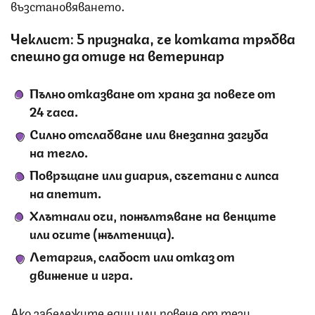
възстановяването.
Чеклист: 5 признака, че котката трябва
спешно да отиде на ветеринар
Пълно отказване от храна за повече от
24 часа.
Силно отслабване или внезапна загуба
на тегло.
Повръщане или диария, съчетани с липса
на апетит.
Хлътнали очи, пожълтяване на венците
или очите (жълтеница).
Летаргия, слабост или отказ от
движение и игра.
Ако забележите един или повече от тези