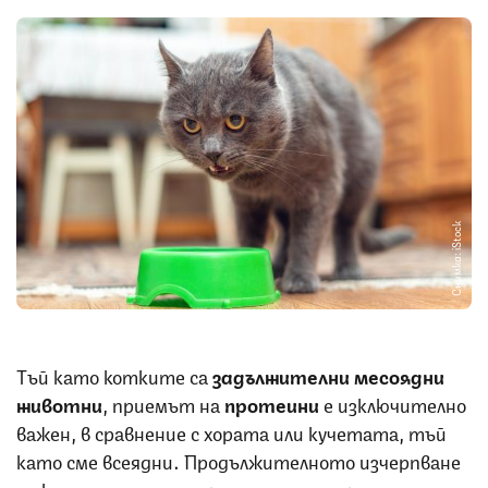
Снимка: iStock
Тъй като котките са
задължителни месоядни
животни
, приемът на
протеини
е изключително
важен, в сравнение с хората или кучетата, тъй
като сме всеядни. Продължителното изчерпване
на консумацията на протеини изостря