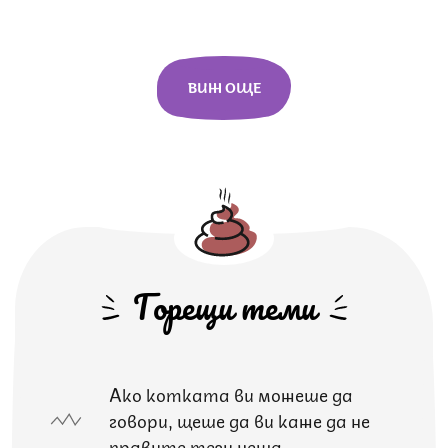
ВИЖ ОЩЕ
Горещи теми
Ако котката ви можеше да
говори, щеше да ви каже да не
правите тези неща