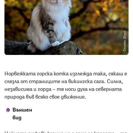
Снимка: iStock
Норвежката горска котка изглежда така, сякаш е
слязла от страниците на викингска сага. Силна,
независима и горда – тя носи духа на северната
природа във всяко свое движение.
Външен
вид
Нейната пухкава козина не е само за красота – тя