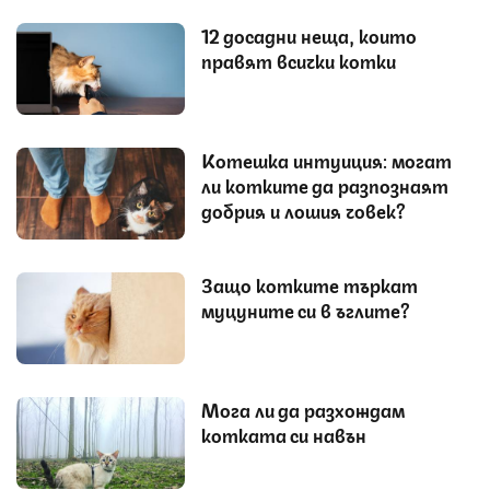
12 досадни неща, които
правят всички котки
Котешка интуиция: могат
ли котките да разпознаят
добрия и лошия човек?
Защо котките търкат
муцуните си в ъглите?
Мога ли да разхождам
котката си навън