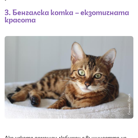
3. Бенгалска котка – екзотичната
красота
Снимка: iStock
Ако искате домашен любимец с външността на