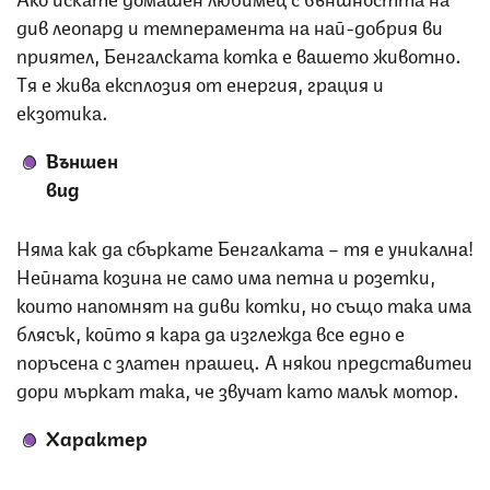
див леопард и темперамента на най-добрия ви
приятел, Бенгалската котка е вашето животно.
Тя е жива експлозия от енергия, грация и
екзотика.
Външен
вид
Няма как да сбъркате Бенгалката – тя е уникална!
Нейната козина не само има петна и розетки,
които напомнят на диви котки, но също така има
блясък, който я кара да изглежда все едно е
поръсена с златен прашец. А някои представитеи
дори мъркат така, че звучат като малък мотор.
Характер