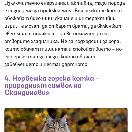
Изключително енергична и активна, тази порода
е създадена за приключения. Бенгалските котки
обожават височини, скачане и интерактивни
игри. Те могат да отварят врати, да включват
светлини и понякога – да ви помагат да си
отворите хладилника. Не са подходящи за хора,
които обичат тишината и спокойствието – но
са перфектни за тези, които обичат
забавлението и нестандартното.
4. Норвежка горска котка –
природният символ на
Скандинавия