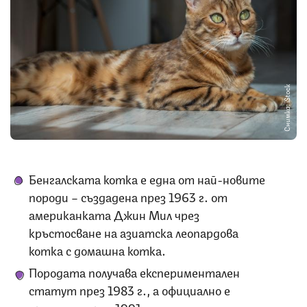
Снимка: iStock
Бенгалската котка е една от най-новите
породи – създадена през 1963 г. от
американката Джин Мил чрез
кръстосване на азиатска леопардова
котка с домашна котка.
Породата получава експериментален
статут през 1983 г., а официално е