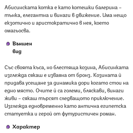
Абисинската котка е като котешки балерина –
тънка, елегантна и винаги в движение. Има нещо
екзотично и аристократично в нея, което
омагьосва.
Външен
вид
Със своята къса, но блестяща козина, Абисинката
изглежда сякаш е изваяна от бронз. Козината ѝ
придава усещане за динамика дори когато стои на
едно място. Очите ѝ са големи, бляскави, винаги
живи – сякаш търсят следващото приключение.
Изглежда едновременно като антична египетска
статуетка и герой от футуристичен роман.
Характер