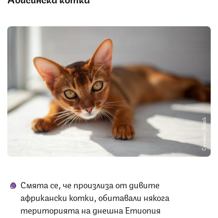
Снимка: iStock
Смята се, че произлиза от дивите
африкански котки, обитавали някога
територията на днешна Етиопия