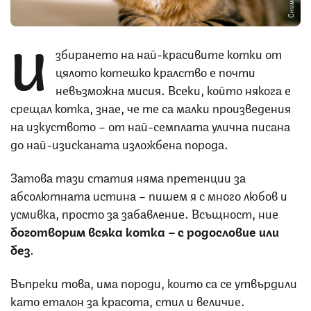
И
збирането на най-красивите котки от
цялото котешко кралство е почти
невъзможна мисия. Всеки, който някога е
срещал котка, знае, че те са малки произведения
на изкуството – от най-семплата улична писана
до най-изисканата изложбена порода.
Затова тази статия няма претенции за
абсолютната истина – пишем я с много любов и
усмивка, просто за забавление. Всъщност, ние
боготворим всяка котка – с родословие или
без
.
Въпреки това, има породи, които са се утвърдили
като еталон за красота, стил и величие.