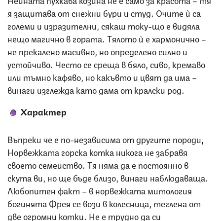
я защитава от снежни бури и студ. Очите ѝ са
големи и изразителни, сякаш току-що е видяла
нещо магично в гората. Тялото ѝ е хармонично –
не прекалено масивно, но определено силно и
устойчиво. Често се среща в бяло, сиво, кремаво
или тъмно кафяво, но какъвто и цвят да има –
винаги изглежда като дама от кралски род.
Характер
Въпреки че е по-независима от другите породи,
Норвежката горска котка никога не забравя
своето семейство. Тя няма да е постоянно в
скута ви, но ще бъде близо, винаги наблюдаваща.
Любопитен факт – в норвежката митология
богинята Фрея се вози в колесница, теглена от
две огромни котки. Не е трудно да си