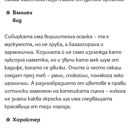
Външен
вид
Сибирката има внушителна осанка – тя е
мускулеста, но не груба, а балансирана и
хармонична. Козината ѝ не само изглежда като
луксозна наметка, но и звучи като мек шум от
кадифе, когато се движи. Очите ѝ често сякаш
гледат през теб – умни, спокойни, понякога леко
иронични. А разнообразието от цветове я прави
истински хамелеон на котешката сцена – никога
не знаеш каква окраска ще има следващата
красавица от тази порода.
Характер