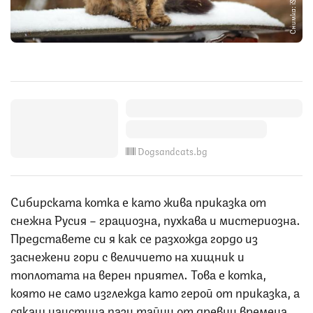
Снимка: iStock
Dogsandcats.bg
Сибирската котка е като жива приказка от
снежна Русия – грациозна, пухкава и мистериозна.
Представете си я как се разхожда гордо из
заснежени гори с величието на хищник и
топлотата на верен приятел. Това е котка,
която не само изглежда като герой от приказка, а
сякаш наистина пази тайни от древни времена.