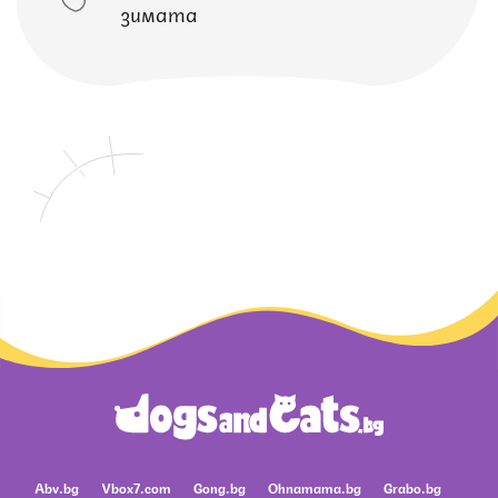
зимата
Abv.bg
Vbox7.com
Gong.bg
Ohnamama.bg
Grabo.bg