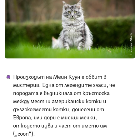
Снимка: iStock
Произходът на Мейн Куун е обвит в
мистерия. Една от легендите гласи, че
породата е възникнала от кръстоска
между местни американски котки и
дългокосмести котки, донесени от
Европа, или дори с миещи мечки,
откъдето идва и част от името им
(„coon“).