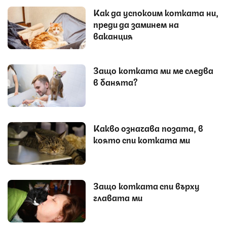
Как да успокоим котката ни,
преди да заминем на
ваканция
Защо котката ми ме следва
в банята?
Какво означава позата, в
която спи котката ми
Защо котката спи върху
главата ми