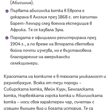
(Абисиния).
Първата абисинска котка в Европа е
докарана в Англия през 1868 г. от капитан
Барет-Ленърд след военна експедиция в
Африка. Тя се казвала Зула.
Породата е официално регистрирана през
1904 г., а по време на Втората световна
война почти изчезва, но е възстановена
благодарение на американски
селекционери.
Красотата на котките е в тяхната уникалност и
разнообразие. Всяка от тези породи –
Сибирската котка, Мейн Куун, Бенгалската
котка, Норвежката горска котка и Абисинската
котка – носи своя характерен чар, съчетан с
изящен външен вид и богата история. Те са