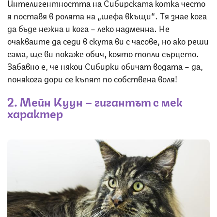
Интелигентността на Сибирската котка често
я поставя в ролята на „шефа вкъщи“. Тя знае кога
да бъде нежна и кога – леко надменна. Не
очаквайте да седи в скута ви с часове, но ако реши
сама, ще ви покаже обич, която топли сърцето.
Забавно е, че някои Сибирки обичат водата – да,
понякога дори се къпят по собствена воля!
2. Мейн Куун – гигантът с мек
характер