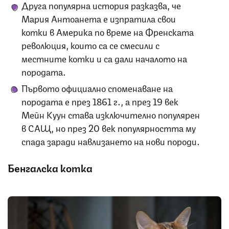
Друга популярна история разказва, че
Мария Антоанета е изпратила свои
котки в Америка по време на Френската
революция, които са се смесили с
местните котки и са дали началото на
породата.
Първото официално споменаване на
породата е през 1861 г., а през 19 век
Мейн Куун става изключително популярен
в САЩ, но през 20 век популярността му
спада заради навлизането на нови породи.
Бенгалска котка