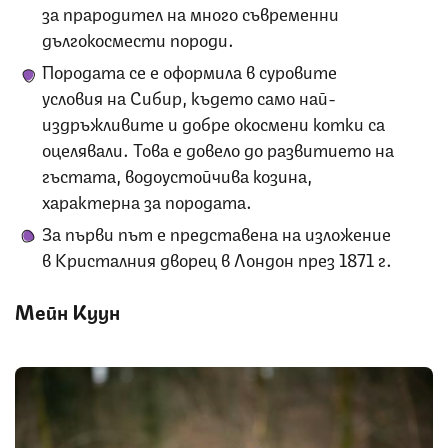
за прародител на много съвременни
дългокосмести породи.
Породата се е оформила в суровите
условия на Сибир, където само най-
издръжливите и добре окосмени котки са
оцелявали. Това е довело до развитието на
гъстата, водоустойчива козина,
характерна за породата.
За първи път е представена на изложение
в Кристалния дворец в Лондон през 1871 г.
Мейн Куун