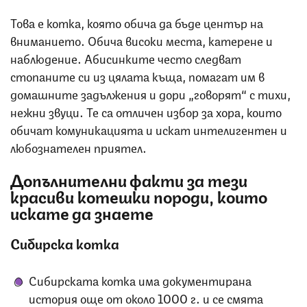
Това е котка, която обича да бъде център на
вниманието. Обича високи места, катерене и
наблюдение. Абисинките често следват
стопаните си из цялата къща, помагат им в
домашните задължения и дори „говорят“ с тихи,
нежни звуци. Те са отличен избор за хора, които
обичат комуникацията и искат интелигентен и
любознателен приятел.
Допълнителни факти за тези
красиви котешки породи, които
искате да знаете
Сибирска котка
Сибирската котка има документирана
история още от около 1000 г. и се смята