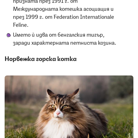
призната през 1991 г. от
Международната котешка асоциация и
през 1999 г. от Federation Internationale
Feline.
Името ѝ идва от бенгалския тигър,
заради характерната петниста козина.
Норвежка горска котка