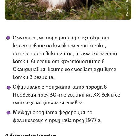
Снимка: iStock
Смята се, че породата произхожда от
кръстосване на късокосмести котки,
донесени от викингите, и дългокосмести
котки, внесени от кръстоносците в
Скандинавия, които се смесват с дивите
котки в региона.
Официално е призната като порода в
Норвегия през 30-те години на XX век и се
счита за национален символ.
Международната федерация по
фелинология я признава през 1977 г.
Абисинска котка