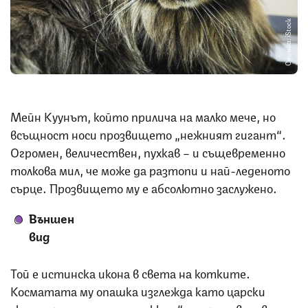
Снимка: iStock
Мейн Куунът, който прилича на малко мече, но
всъщност носи прозвището „нежният гигант“.
Огромен, величествен, пухкав – и същевременно
толкова мил, че може да разтопи и най-леденото
сърце. Прозвището му е абсолютно заслужено.
Външен
вид
Той е истинска икона в света на котките.
Косматата му опашка изглежда като царски
скиптър, а ушите с „пискюли“ му придават вид на