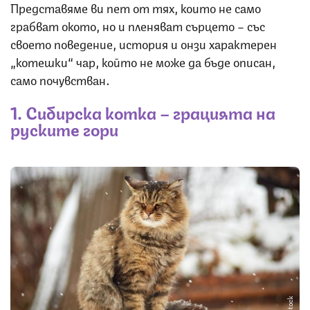
Представяме ви пет от тях, които не само
грабват окото, но и пленяват сърцето – със
своето поведение, история и онзи характерен
„котешки“ чар, който не може да бъде описан,
само почувстван.
1. Сибирска котка – грацията на
руските гори