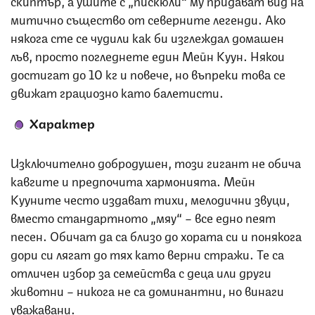
митично същество от северните легенди. Ако
някога сте се чудили как би изглеждал домашен
лъв, просто погледнете един Мейн Куун. Някои
достигат до 10 кг и повече, но въпреки това се
движат грациозно като балетисти.
Характер
Изключително добродушен, този гигант не обича
кавгите и предпочита хармонията. Мейн
Кууните често издават тихи, мелодични звуци,
вместо стандартното „мяу“ – все едно пеят
песен. Обичат да са близо до хората си и понякога
дори си лягат до тях като верни стражи. Те са
отличен избор за семейства с деца или други
животни – никога не са доминантни, но винаги
уважавани.