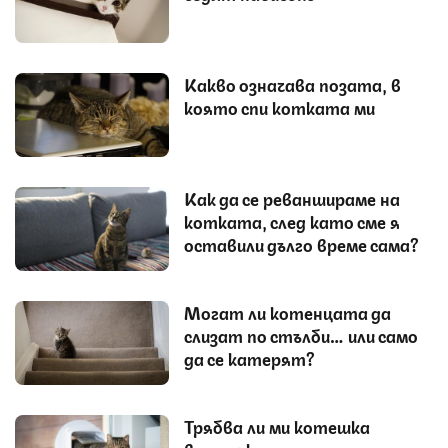
Какво означава позата, в
която спи котката ми
Как да се реваншираме на
котката, след като сме я
оставили дълго време сама?
Могат ли котенцата да
слизат по стълби… или само
да се катерят?
Трябва ли ми котешка