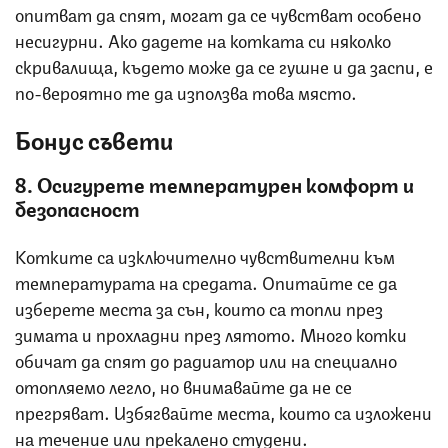
опитват да спят, могат да се чувстват особено
несигурни. Ако дадете на котката си няколко
скривалища, където може да се гушне и да заспи, е
по-вероятно те да използва това място.
Бонус съвети
8. Осигурете температурен комфорт и
безопасност
Котките са изключително чувствителни към
температурата на средата. Опитайте се да
изберете места за сън, които са топли през
зимата и прохладни през лятото. Много котки
обичат да спят до радиатор или на специално
отопляемо легло, но внимавайте да не се
прегряват. Избягвайте места, които са изложени
на течение или прекалено студени.