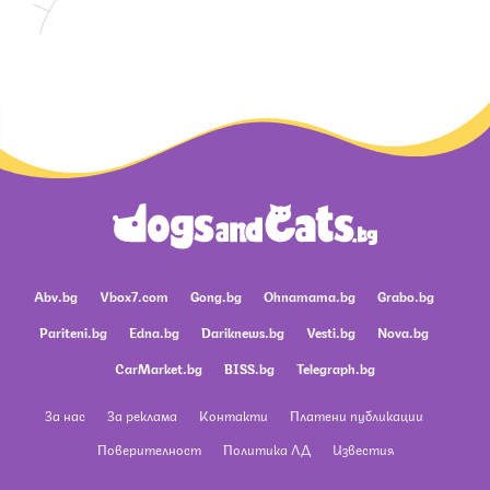
Abv.bg
Vbox7.com
Gong.bg
Ohnamama.bg
Grabo.bg
Pariteni.bg
Edna.bg
Dariknews.bg
Vesti.bg
Nova.bg
CarMarket.bg
BISS.bg
Telegraph.bg
За нас
За реклама
Контакти
Платени публикации
Поверителност
Политика ЛД
Известия