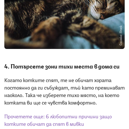
Снимка: iStock
4. Потърсете зони тихи места в дома си
Когато котките спят, те не обичат хората
постоянно да ги събуждат, тъй като преминават
наоколо. Така че изберете тихо място, на което
котката ви ще се чувства комфортно.
Прочетете още:
6 любопитни причини защо
котките обичат да спят в мивки