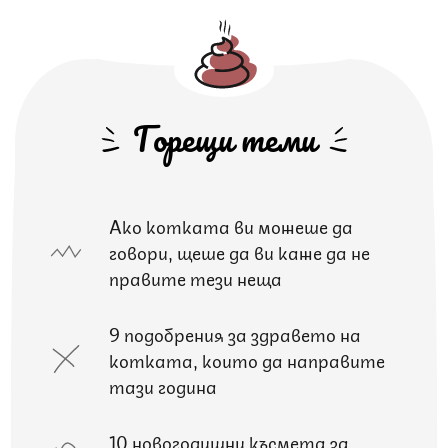
Горещи теми
Ако котката ви можеше да
говори, щеше да ви каже да не
правите тези неща
9 подобрения за здравето на
котката, които да направите
тази година
10 новогодишни късмета за