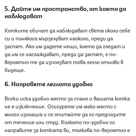
5. Дайте им пространство, от което да
наблюдават
Котките обичат да наблюдават света около себе
си и понякога мързелуват наоколо, преди да
заспят. Ако им дадете нещо, което да гледат и
да им се наслаждават, преди да заспят, е по-
вероятно те да използват това легло отново в
бъдеще.
6. Направете леглото удобно
Всеки иска удобно място за спане и вашата котка
не е изключение. Осигурете им меко място с
много изолация и се опитайте да го предпазите
от течение или студ. Колкото по-удобно го
направите за котката ви, толкова по-вероятно е