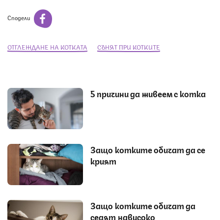
Сподели
ОТГЛЕЖДАНЕ НА КОТКАТА
СЪНЯТ ПРИ КОТКИТЕ
5 причини да живеем с котка
Защо котките обичат да се
крият
Защо котките обичат да
седят нависоко