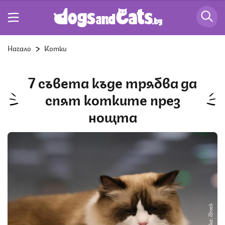
Начало
Котки
7 съвета къде трябва да
спят котките през
нощта
Снимка: iStock