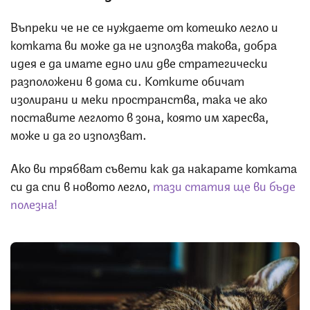
Въпреки че не се нуждаете от котешко легло и
котката ви може да не използва такова, добра
идея е да имате едно или две стратегически
разположени в дома си. Котките обичат
изолирани и меки пространства, така че ако
поставите леглото в зона, която им харесва,
може и да го използват.
Ако ви трябват съвети как да накарате котката
си да спи в новото легло,
тази статия ще ви бъде
полезна!