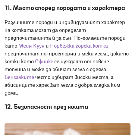
11. Място според породата и характера
Различните породи и индивидуалният характер
на котката могат да определят
предпочитанията ѝ за сън. По-големите породи
като
Мейн Куун
и
Норвежка горска котка
предпочитат по-просторни и меки легла, докато
котки като
Сфинкс
се нуждаят от повече
топлина и може да обичат легла с одеяла.
Бенгалките
често избират високи места, а
абисинците харесват легла с добра гледка към
дома.
12. Безопасност през нощта