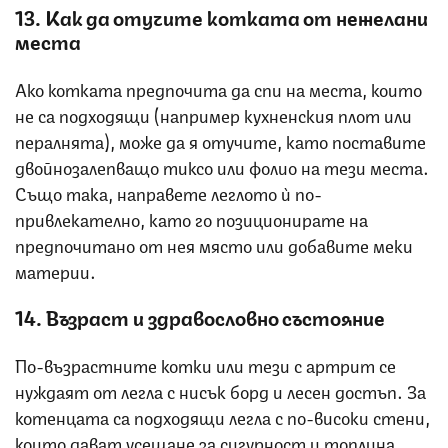
13. Как да отучите котката от нежелани
места
Ако котката предпочита да спи на места, които
не са подходящи (например кухненския плот или
пералнята), може да я отучите, като поставите
двойнозалепващо тиксо или фолио на тези места.
Също така, направете леглото ѝ по-
привлекателно, като го позиционирате на
предпочитано от нея място или добавите меки
материи.
14. Възраст и здравословно състояние
По-възрастните котки или тези с артрит се
нуждаят от легла с нисък борд и лесен достъп. За
котенцата са подходящи легла с по-високи стени,
които дават усещане за сигурност и топлина.