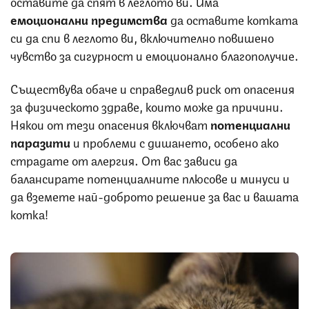
оставите да спят в леглото ви. Има
емоционални предимства
да оставите котката
си да спи в леглото ви, включително повишено
чувство за сигурност и емоционално благополучие.
Съществува обаче и справедлив риск от опасения
за физическото здраве, които може да причини.
Някои от тези опасения включват
потенциални
паразити
и проблеми с дишането, особено ако
страдате от алергия. От вас зависи да
балансирате потенциалните плюсове и минуси и
да вземете най-доброто решение за вас и вашата
котка!