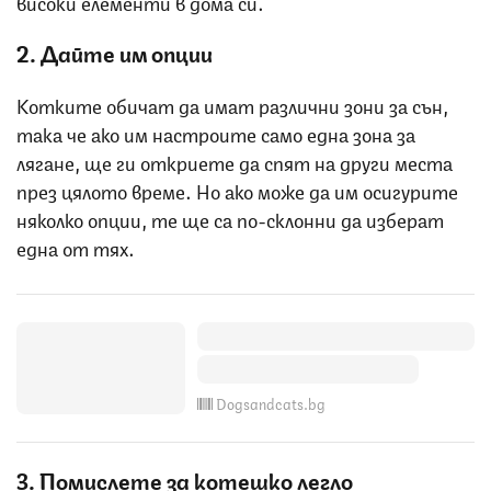
високи елементи в дома си.
2. Дайте им опции
Котките обичат да имат различни зони за сън,
така че ако им настроите само една зона за
лягане, ще ги откриете да спят на други места
през цялото време. Но ако може да им осигурите
няколко опции, те ще са по-склонни да изберат
една от тях.
Dogsandcats.bg
3. Помислете за котешко легло