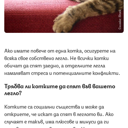
Снимка: iStock
Ако имате повече от една котка, осигурете на
всяка свое собствено легло. Не всички котки
обичат да спят заедно, а отделните легла
намаляват стреса и потенциалните конфликти.
Трябва ли котките да спят във вашето
легло?
Котките са социални същества и може да
откриете, че искат да спят в леглото ви. Ако
случаят е такъв, има плюсове и минуси да ги