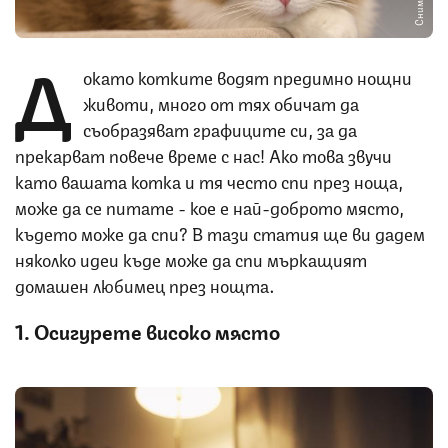
Д
окато котките водят предимно нощни
животи, много от тях обичат да
съобразяват графиците си, за да
прекарват повече време с нас! Ако това звучи
като вашата котка и тя често спи през ноща,
може да се питате - кое е най-доброто място,
където може да спи? В тази статия ще ви дадем
няколко идеи къде може да спи мъркащият
домашен любимец през нощта.
1. Осигурете високо място