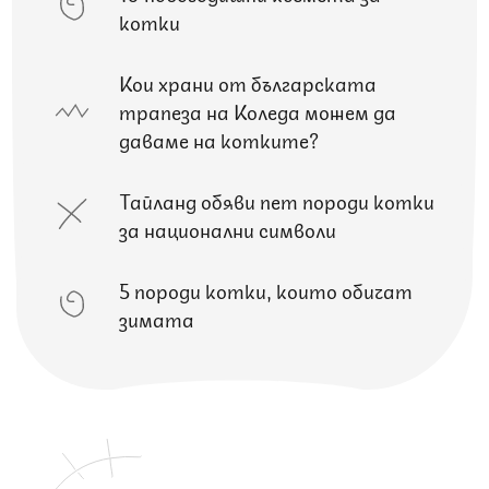
котки
Кои храни от българската
трапеза на Коледа можем да
даваме на котките?
Тайланд обяви пет породи котки
за национални символи
5 породи котки, които обичат
зимата