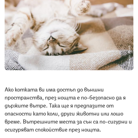
Снимка: iStock
Ако котката ви има достъп до външни
пространства, през нощта е по-безопасно да я
държите вътре. Така ще я предпазите от
опасности като коли, други животни или лошо
време. Вътрешните места за сън са по-сигурни и
осигуряват спокойствие през нощта.