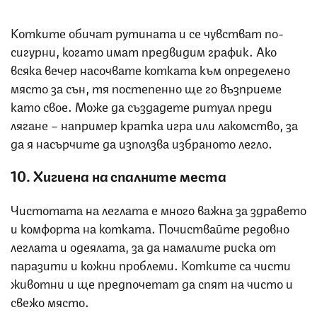
Котките обичат рутината и се чувстват по-
сигурни, когато имат предвидим график. Ако
всяка вечер насочвате котката към определено
място за сън, тя постепенно ще го възприеме
като свое. Може да създадете ритуал преди
лягане – например кратка игра или лакомство, за
да я насърчите да използва избраното легло.
10. Хигиена на спалните места
Чистотата на леглата е много важна за здравето
и комфорта на котката. Почиствайте редовно
леглата и одеялата, за да намалите риска от
паразити и кожни проблеми. Котките са чисти
животни и ще предпочетат да спят на чисто и
свежо място.