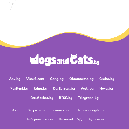
Abv.bg
Vbox7.com
Gong.bg
Ohnamama.bg
Grabo.bg
Pariteni.bg
Edna.bg
Dariknews.bg
Vesti.bg
Nova.bg
CarMarket.bg
BISS.bg
Telegraph.bg
За нас
За реклама
Контакти
Платени публикации
Поверителност
Политика ЛД
Известия