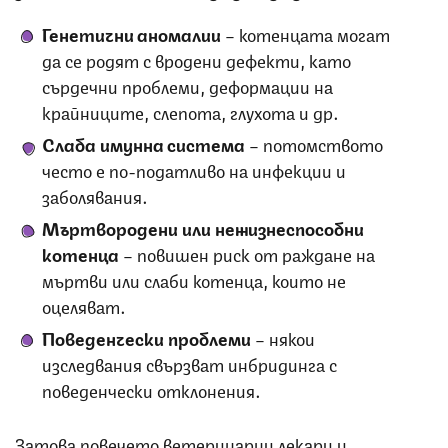
Генетични аномалии
– котенцата могат
да се родят с вродени дефекти, като
сърдечни проблеми, деформации на
крайниците, слепота, глухота и др.
Слаба имунна система
– потомството
често е по-податливо на инфекции и
заболявания.
Мъртвородени или нежизнеспособни
котенца
– повишен риск от раждане на
мъртви или слаби котенца, които не
оцеляват.
Поведенчески проблеми
– някои
изследвания свързват инбридинга с
поведенчески отклонения.
Затова повечето ветеринарни лекари и