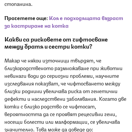
стопанина.
Прочетете още:
Коя е подходящата възраст
за кастриране на котка
Какви са рисковете от чифтосване
между братя и сестри котки?
Макар че някои източници твърдят, че
близкородственото размножаване при животни
невинаги води до сериозни проблеми, научните
изследвания показват, че чифтосването между
близки роднини увеличава риска от генетични
дефекти и наследствени заболявания. Когато две
котки с близко родство се чифтосат,
вероятността да се проявят рецесивни гени,
носещи болести или малформации, се увеличава
значително. Това може да доведе до: