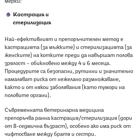
Кастрация и
стерилизация
Най-ефективният и препоръчителен метод е
кастрацията (за мъжките) и стерилизацията (за
женските) на котките преди да навършат полова
зрялост – обикновено между 4 и 6 месеца.
Процедурите са безопасни, рутинни и значително
намаляват риска от нежелано размножаване,
както и от някои заболявания (като тумори на
половите органи).
Съвременната ветеринарна медицина
препоръчва ранна кастрация/стерилизация (дори
от 8-седмична възраст), особено ако има риск от
чифтосване между братя и сестри.