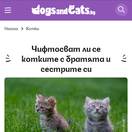
Начало
Котки
Чифтосват ли се
котките с братята и
сестрите си
Снимка: iStock