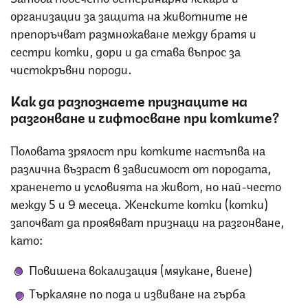
организации за защита на животните не
препоръчват размножаване между братя и
сестри котки, дори и да става въпрос за
чистокръвни породи.
Как да разпознаете признаците на
разгонване и чифтосване при котките?
Половата зрялост при котките настъпва на
различна възраст в зависимост от породата,
храненето и условията на живот, но най-често
между 5 и 9 месеца. Женските котки (котки)
започват да проявяват признаци на разгонване,
като:
Повишена вокализация (мяукане, виене)
Търкаляне по пода и извиване на гърба