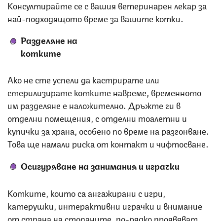
Консултирайте се с вашия ветеринарен лекар за
най-подходящото време за вашите котки.
Разделяне на
котките
Ако не сте успели да кастрирате или
стерилизирате котките навреме, временното
им разделяне е наложително. Дръжте ги в
отделни помещения, с отделни тоалетни и
купички за храна, особено по време на разгонване.
Това ще намали риска от контакт и чифтосване.
Осигуряване на занимания и играчки
Котките, които са ангажирани с игри,
катерушки, интерактивни играчки и внимание
от страна на стопаните, по-рядко проявяват