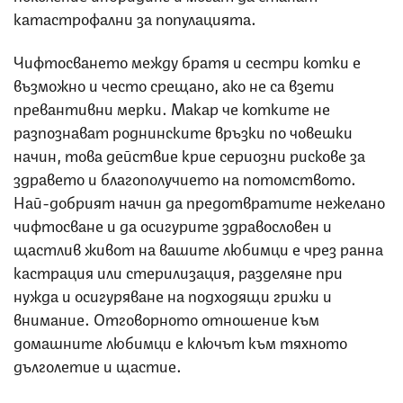
катастрофални за популацията.
Чифтосването между братя и сестри котки е
възможно и често срещано, ако не са взети
превантивни мерки. Макар че котките не
разпознават роднинските връзки по човешки
начин, това действие крие сериозни рискове за
здравето и благополучието на потомството.
Най-добрият начин да предотвратите нежелано
чифтосване и да осигурите здравословен и
щастлив живот на вашите любимци е чрез ранна
кастрация или стерилизация, разделяне при
нужда и осигуряване на подходящи грижи и
внимание. Отговорното отношение към
домашните любимци е ключът към тяхното
дълголетие и щастие.