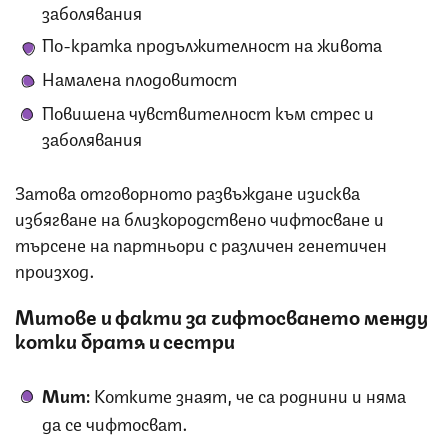
заболявания
По-кратка продължителност на живота
Намалена плодовитост
Повишена чувствителност към стрес и
заболявания
Затова отговорното развъждане изисква
избягване на близкородствено чифтосване и
търсене на партньори с различен генетичен
произход.
Митове и факти за чифтосването между
котки братя и сестри
Мит:
Котките знаят, че са роднини и няма
да се чифтосват.