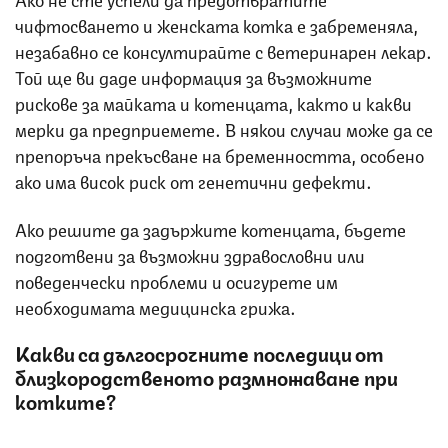
чифтосването и женската котка е забременяла,
незабавно се консултирайте с ветеринарен лекар.
Той ще ви даде информация за възможните
рискове за майката и котенцата, както и какви
мерки да предприемете. В някои случаи може да се
препоръча прекъсване на бременността, особено
ако има висок риск от генетични дефекти.
Ако решите да задържите котенцата, бъдете
подготвени за възможни здравословни или
поведенчески проблеми и осигурете им
необходимата медицинска грижа.
Какви са дългосрочните последици от
близкородственото размножаване при
котките?