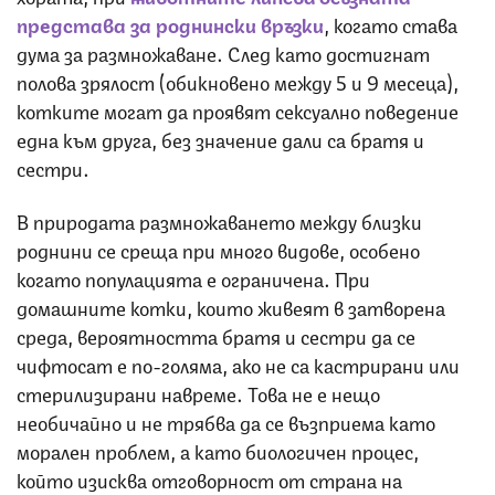
представа за роднински връзки
, когато става
дума за размножаване. След като достигнат
полова зрялост (обикновено между 5 и 9 месеца),
котките могат да проявят сексуално поведение
една към друга, без значение дали са братя и
сестри.
В природата размножаването между близки
роднини се среща при много видове, особено
когато популацията е ограничена. При
домашните котки, които живеят в затворена
среда, вероятността братя и сестри да се
чифтосат е по-голяма, ако не са кастрирани или
стерилизирани навреме. Това не е нещо
необичайно и не трябва да се възприема като
морален проблем, а като биологичен процес,
който изисква отговорност от страна на