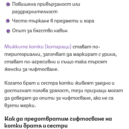
Повишена привързаност или
раздразнителност
Често търкане в предмети и хора
Опит за бягство навън
Мъжките котки (котараци)
стават по-
териториални, започват да маркират с урина,
стават по-агресивни и също така търсят
женски за чифтосване.
Когато брат и сестра котки живеят заедно и
достигнат полова зрялост, тези признаци могат
да доведат до опити за чифтосване, ако не са
взети мерки.
Как да предотвратим чифтосване на
котки братя и сестри