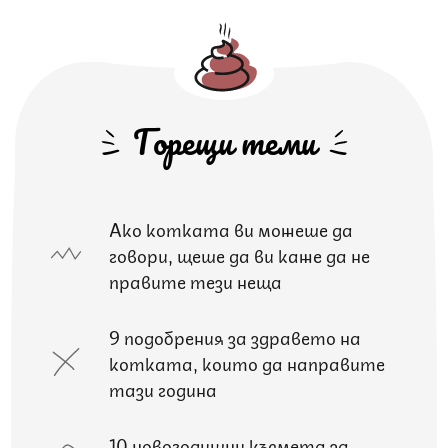
Горещи теми
Ако котката ви можеше да
говори, щеше да ви каже да не
правите тези неща
9 подобрения за здравето на
котката, които да направите
тази година
10 новогодишни късмета за