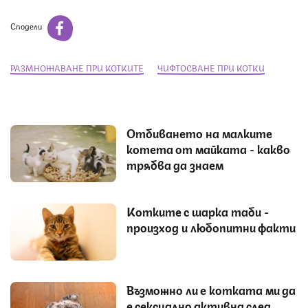
Сподели
РАЗМНОЖАВАНЕ ПРИ КОТКИТЕ
ЧИФТОСВАНЕ ПРИ КОТКИ
Отбиването на малките
котета от майката - какво
трябва да знаем
Котките с шарка таби -
произход и любопитни факти
Възможно ли е котката ми да
е сексуално активна след