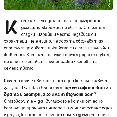
К
отките са едни от най-популярните
домашни любимци по света. С техните
сладки, игриви и често независими
характери, не е чудно, че хората обожават да
споделят домовете и живота си с тези гальовни
животни. Котките не само носят радост и уют,
но и често стават пълноправни членове на
семейството.
Когато обаче две котки от едно котило живеят
заедно, възниква въпросът:
ще се чифтосват ли
братя и сестри, ако имат възможност
?
Отговорът е –
да
, възможно е котки от едно
котило да проявят интерес към чифтосване една
с друга, когато достигнат полова зрялост и не са