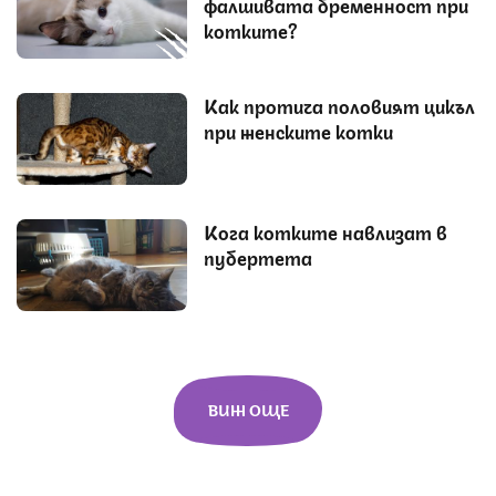
фалшивата бременност при
котките?
Как протича половият цикъл
при женските котки
Кога котките навлизат в
пубертета
ВИЖ ОЩЕ