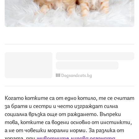
Снимка: iStock
Dogsandcats.bg
Когато котките са от едно котило, те се считат
за братя и сестри и често изграждат силна
социална връзка още от раждането. Въпреки
това, котките са водени основно от инстинкти,
а не от човешки морални норми. За разлика от
хората, при
животните липсва осъзната