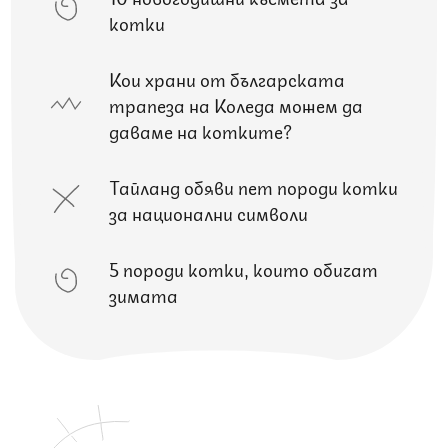
котки
Кои храни от българската
трапеза на Коледа можем да
даваме на котките?
Тайланд обяви пет породи котки
за национални символи
5 породи котки, които обичат
зимата