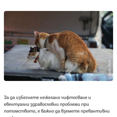
Снимка: iStock
За да избегнете нежелано чифтосване и
евентуални здравословни проблеми при
потомството, е важно да вземете превантивни
мерки: