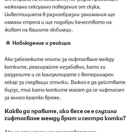
нежелано сексуално поведение от скука.
Инвестицията в разнообразни занимания ще
намали стреса и ще подобри качеството на
живот на вашите любимци.
Наблюдение и реакция
Ако забележите опити за чифтосване между
котките, реагирайте незабавно, като ги
разделите и се консултирате с ветеринарен
лекар за следващи стъпки. Важно е да действате
бързо, тъй като котките могат да се чифтосат
за много кратко време.
Какво да правите, ако вече се е случило
чифтосване между брат и сестра котки?
Ако не сте успели да предотвратите