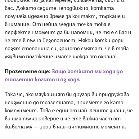
вас. Докато седите неподвижно, котката
получава идеално време за контакт, търкане и
внимание. От нейна гледна точка това е
перфектен момент да ви напомни, че тя е с вас и
че сте в пълна безопасност. Някои котки дори
пазят стопанина си, защото смятат, че в това
уязвимо положение имате нужда от охрана!
Прочетете още:
Защо котката ми ходи до
тоалетна когато и аз ходя
Така че, ако мяукащият ви другар ви придружава
неизменно до тоалетната, приемете го като
комплимент. Това е един от най-ясните знаци, че
ви има пълно доверие и че сте важна част от
живота му — дори в най-интимните моменти.