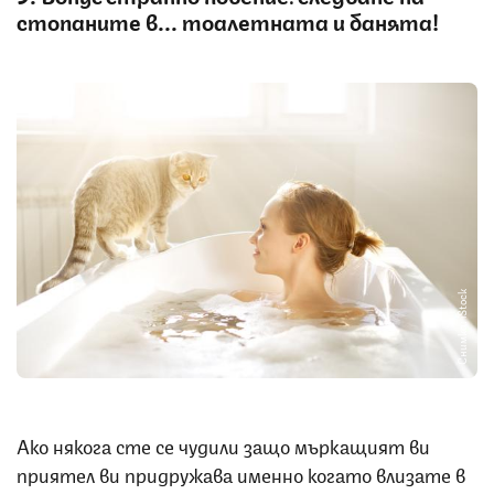
стопаните в... тоалетната и банята!
Снимка: iStock
Ако някога сте се чудили защо мъркащият ви
приятел ви придружава именно когато влизате в