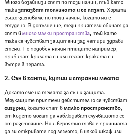
Много бозайнизи спят по този начин, тъй като
така
запазват топлината и се пазят.
Хората
също заспиваме по този начин, когато ни е
студено. В допълнение, тези приятели обичат да
спят в
много малки пространства
, тъй като
така се чувстват защитени зад четири здрави
стени. По подобен начин птиците например,
прибират крилата си или пъхат краката си
вътре в перата.
2. Сън в чанти, кутии и странни места
Докато сме на темата за сън и защита.
Мяукащите приятели дейстително се чувстват
сигурни
, когато спят в
малко пространство,
от където могат да наблюдават случващото се
от разстояние. Най-вероятно това е причината
да ги откривате под леглото, в някой шкаф или