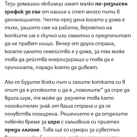
Тези домашни любимци имат малко
по-различен
график за сън
от нашия и спят много пъти в
денонощието. Често през деня когато у дома е
тихо, защото сме на работа, вероятно на
котките им е скучно или самотно и предпочитат
да не правят нищо. Вечер от друга страна,
когато цялото семейство е у дома, за тях може
това да действа енергизиращо и това да е
причината, поради която да дивеят.
Ако се будите всеки път и галите котката си в
опит да я успокоите и да я „помолите” да спре да
вдига шум, тя може да разчете това като
положителен знак от ваша страна и да се
почувства поощрена. Решението е да отделите
повечко време за
игра
с гальовния си приятел
преди лягане
. Това ще го измори за известно
време и може би ще е по-спокоен през нощта.