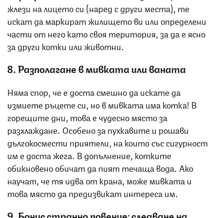
жлези на лицето си (наред с други места), те
искат да маркират жилището ви или определени
части от него като своя територия, за да е ясно
за други котки или животни.
8. Разполагане в мивката или ваната
Няма спор, че е доста смешно да искате да
измиете ръцете си, но в мивката има котка! В
горещите дни, това е чудесно място за
разхлаждане. Особено за пухкавите и рошави
дългокосмести приятели, на които със сигурност
им е доста жега. В допълнение, котките
обикновено обичат да пият течаща вода. Ако
научат, че тя идва от крана, може мивката и
това място да предизвикат интереса им.
9. Бонус странно повение: следване на