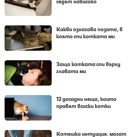
седят нависоко
Какво означава позата, в
която спи котката ми
Защо котката спи върху
главата ми
12 досадни неща, които
правят всички котки
Котешка интуиция: могат