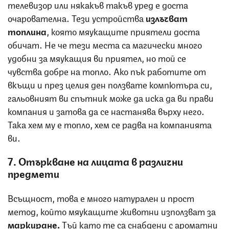
телевизор или някакъв такъв уред е доста
очарователна. Тези устройства
излъчват
топлина
, която мяукащите приятели доста
обичат. Не че тези места са магически много
удобни за мяукащия ви приятел, но той се
чувства добре на топло. Ако пък работите от
вкъщи и през целия ден ползвате компютъра си,
гальовният ви спътник може да иска да ви прави
компания и затова да се настанява върху него.
Така хем му е топло, хем се радва на компанията
ви.
7. Отъркване на лицата в различни
предмети
Всъщност, това е много натурален и прост
метод, който мяукащите животни използват за
маркиране.
Тъй като те са снабдени с ароматни