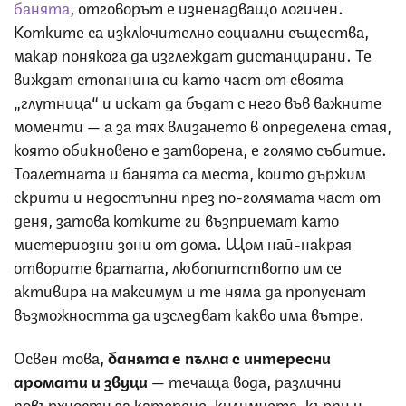
банята
, отговорът е изненадващо логичен.
Котките са изключително социални същества,
макар понякога да изглеждат дистанцирани. Те
виждат стопанина си като част от своята
„глутница“ и искат да бъдат с него във важните
моменти — а за тях влизането в определена стая,
която обикновено е затворена, е голямо събитие.
Тоалетната и банята са места, които държим
скрити и недостъпни през по-голямата част от
деня, затова котките ги възприемат като
мистериозни зони от дома. Щом най-накрая
отворите вратата, любопитството им се
активира на максимум и те няма да пропуснат
възможността да изследват какво има вътре.
Освен това,
банята е пълна с интересни
аромати и звуци
— течаща вода, различни
повърхности за катерене, килимчета, кърпи и…