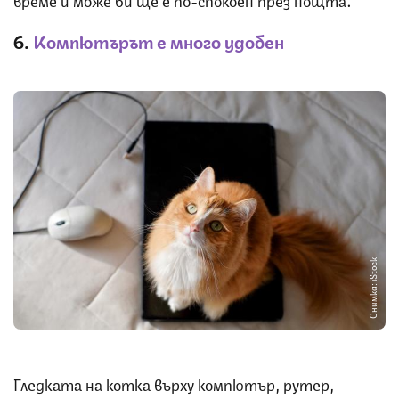
6.
Компютърът е много удобен
Снимка: iStock
Гледката на котка върху компютър, рутер,