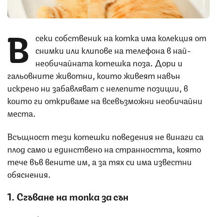
В
секи собственик на котка има колекция от
снимки или клипове на телефона в най-
необичайната котешка поза. Дори и
гальовните животни, които живеят навън
искрено ни забавляват с нелепите позиции, в
които ги откриваме на всевъзможни необичайни
места.
Всъщност тези котешки поведения не винаги са
плод само и единствено на странността, която
тече във вените им, а за тях си има известни
обяснения.
1. Сгъване на топка за сън