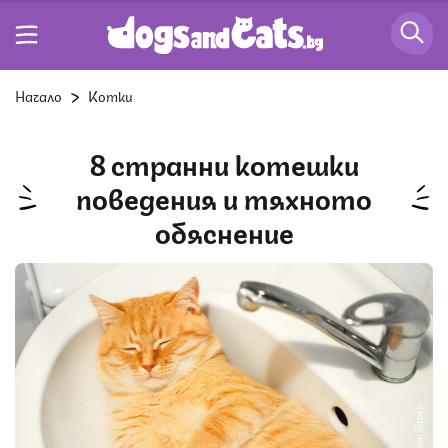
Начало
Котки
8 странни котешки
поведения и тяхното
обяснение
Снимка: iStock