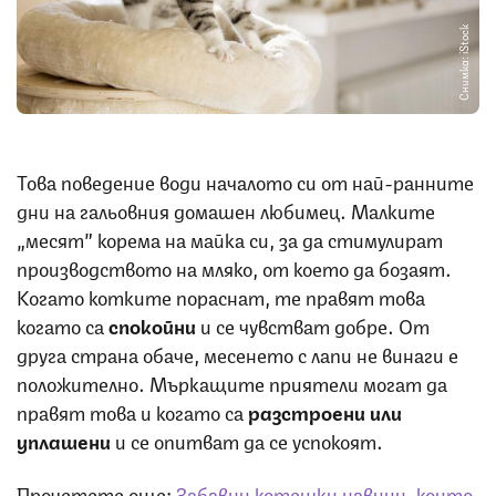
Снимка: iStock
Това поведение води началото си от най-ранните
дни на гальовния домашен любимец. Малките
„месят” корема на майка си, за да стимулират
производството на мляко, от което да бозаят.
Когато котките пораснат, те правят това
когато са
спокойни
и се чувстват добре. От
друга страна обаче, месенето с лапи не винаги е
положително. Мъркащите приятели могат да
правят това и когато са
разстроени или
уплашени
и се опитват да се успокоят.
Прочетете още:
Забавни котешки навици, които