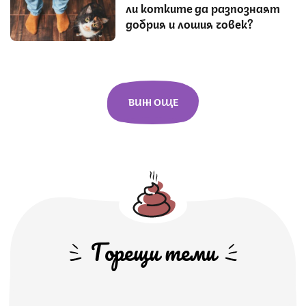
ли котките да разпознаят
добрия и лошия човек?
ВИЖ ОЩЕ
Горещи теми