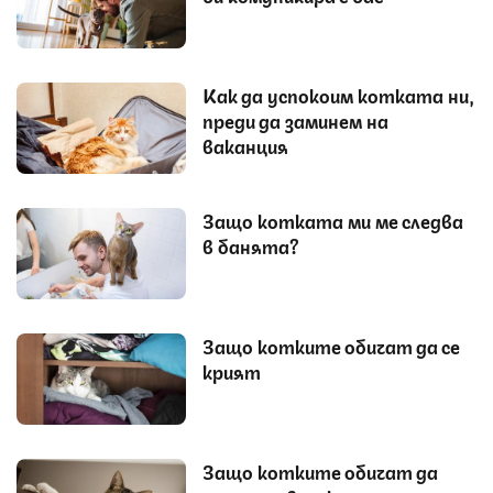
Как да успокоим котката ни,
преди да заминем на
ваканция
Защо котката ми ме следва
в банята?
Защо котките обичат да се
крият
Защо котките обичат да