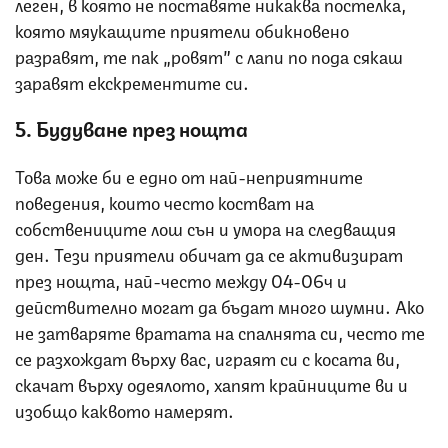
леген, в която не поставяте никаква постелка,
която мяукащите приятели обикновено
разравят, те пак „ровят” с лапи по пода сякаш
заравят екскрементите си.
5. Будуване през нощта
Това може би е едно от най-неприятните
поведения, които често костват на
собствениците лош сън и умора на следващия
ден. Тези приятели обичат да се активизират
през нощта, най-често между 04-06ч и
действително могат да бъдат много шумни. Ако
не затваряте вратата на спалнята си, често те
се разхождат върху вас, играят си с косата ви,
скачат върху одеялото, хапят крайниците ви и
изобщо каквото намерят.