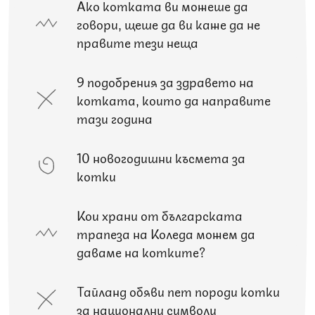
Ако котката ви можеше да
говори, щеше да ви каже да не
правите тези неща
9 подобрения за здравето на
котката, които да направите
тази година
10 новогодишни късмета за
котки
Кои храни от българската
трапеза на Коледа можем да
даваме на котките?
Тайланд обяви пет породи котки
за национални символи