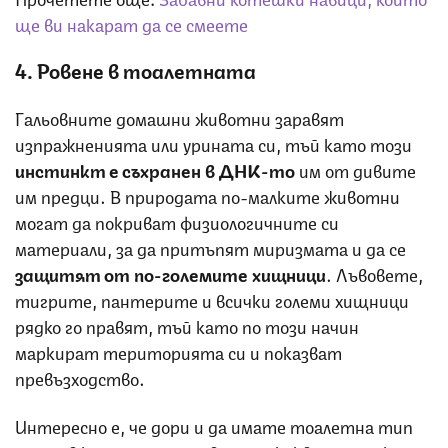
ще ви накарат да се смеете
4. Ровене в тоалетната
Гальовните домашни животни заравят
изпражненията или урината си, тъй като този
инстинкт е съхранен в ДНК-то
им от дивите
им предци. В природата по-малките животни
могат да покриват физиологичните си
материали, за да притъпят миризмата и да се
защитят от по-големите хищници
. Лъвовете,
тигрите, пантерите и всички големи хищници
рядко го правят, тъй като по този начин
маркират територията си и показват
превъзходство.
Интересно е, че дори и да имате тоалетна тип