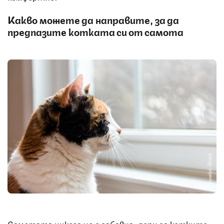
Какво можете да направите, за да
предпазите котката си от самота
Снимка: iStock
Самотата никога не е забавна, дори за котките.