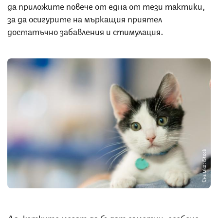
да приложите повече от една от тези тактики,
за да осигурите на мъркащия приятел
достатъчно забавления и стимулация.
Снимка: iStock
Да, котките могат да бъдат самотни, особено