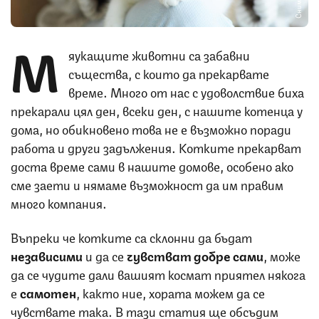
М
яукащите животни са забавни
същества, с които да прекарвате
време. Много от нас с удоволствие биха
прекарали цял ден, всеки ден, с нашите котенца у
дома, но обикновено това не е възможно поради
работа и други задължения. Котките прекарват
доста време сами в нашите домове, особено ако
сме заети и нямаме възможност да им правим
много компания.
Въпреки че котките са склонни да бъдат
независими
и да се
чувстват добре сами
, може
да се чудите дали вашият космат приятел някога
е
самотен
, както ние, хората можем да се
чувствате така. В тази статия ще обсъдим