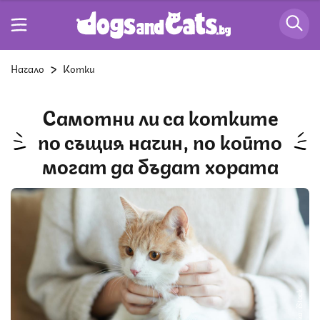
Начало
Котки
Самотни ли са котките
по същия начин, по който
могат да бъдат хората
Снимка: iStock