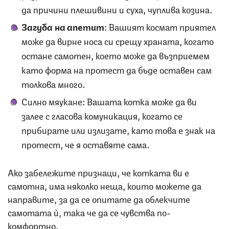
да причини плешивини и суха, чуплива козина.
Загуба на апетит
: Вашият космат приятел
може да вирне носа си срещу храната, когато
остане самотен, което може да възприемем
като форма на протест да бъде оставен сам
толкова много.
Силно мяукане: Вашата котка може да ви
залее с гласова комуникация, когато се
прибирате или излизате, като това е знак на
протест, че я оставяте сама.
Ако забележите признаци, че котката ви е
самотна, има няколко неща, които можете да
направите, за да се опитате да облекчите
самотата ѝ, така че да се чувства по-
комфортно.