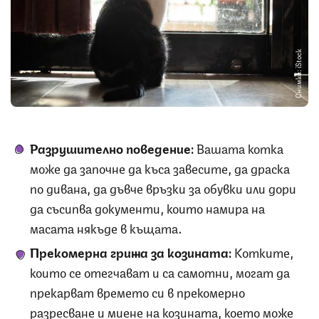
Снимка: iStock
Разрушително поведение:
Вашата котка
може да започне да къса завесите, да драска
по дивана, да дъвче връзки за обувки или дори
да съсипва документи, които намира на
масата някъде в къщата.
Прекомерна грижа за козината:
Котките,
които се отегчават и са самотни, могат да
прекарват времето си в прекомерно
разресване и миене на козината, което може