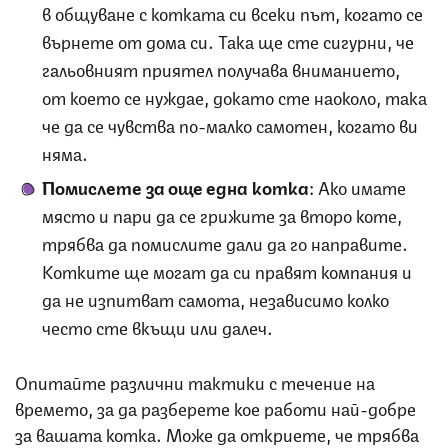
в общуване с котката си всеки път, когато се
върнете от дома си. Така ще сте сигурни, че
гальовният приятел получава вниманието,
от което се нуждае, докато сте наоколо, така
че да се чувства по-малко самотен, когато ви
няма.
Помислете за още една котка
: Ако имате
място и пари да се грижите за второ коте,
трябва да помислите дали да го направите.
Котките ще могат да си правят компания и
да не изпитват самота, независимо колко
често сте вкъщи или далеч.
Опитайте различни тактики с течение на
времето, за да разберете кое работи най-добре
за вашата котка. Може да откриете, че трябва