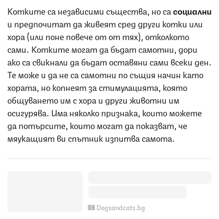
Котките са независими същества, но са
социални
и предпочитат да живеят сред други котки или
хора (или поне повече от от тях), отколкото
сами. Котките могат да бъдат самотни, дори
ако са свикнали да бъдат оставяни сами всеки ден.
Те може и да не са самотни по същия начин като
хората, но копнеят за стимулацията, която
общуването им с хора и други животни им
осигурява. Има няколко признака, които можете
да потърсите, които могат да показват, че
мяукащият ви спътник изпитва самота.
Dogsandcats.bg