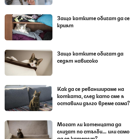
Защо котките обичат да се
крият
Защо котките обичат да
седят нависоко
Как да се реваншираме на
котката, след като сме я
оставили дълго време сама?
Могат ли котенцата да
слизат по стълби… или само
да се катерят?