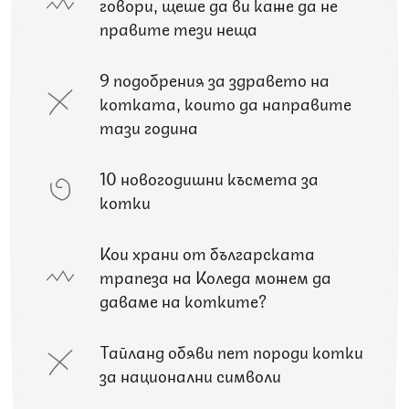
говори, щеше да ви каже да не
правите тези неща
9 подобрения за здравето на
котката, които да направите
тази година
10 новогодишни късмета за
котки
Кои храни от българската
трапеза на Коледа можем да
даваме на котките?
Тайланд обяви пет породи котки
за национални символи