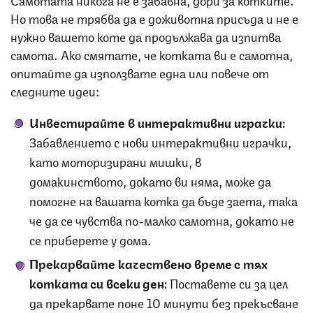
Но това не трябва да е доживотна присъда и не е
нужно вашето коте да продължава да изпитва
самота. Ако смятате, че котката ви е самотна,
опитайте да използвате една или повече от
следните идеи:
Инвестирайте в интерактивни играчки:
Забавлението с нови интерактивни играчки,
като моторизирани мишки, в
домакинството, докато ви няма, може да
помогне на вашата котка да бъде заета, така
че да се чувства по-малко самотна, докато не
се приберете у дома.
Прекарвайте качествено време с тях
котката си всеки ден:
Поставете си за цел
да прекарвате поне 10 минути без прекъсване