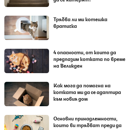
Трябва ли ми котешка
вратичка
4 опасности, от които да
предпазим котката по време
на Великден
Как мога да помогна на
котката ми да се адаптира
към новия дом
Основни принадлежности,
които ви трябват преди да