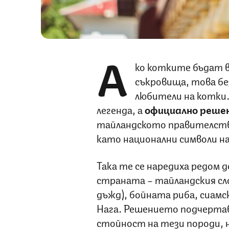
А
ко котките бъдат 
съкровища, това без
любители на котки.
легенда, а
официално решен
тайландското правителст
като национални символи н
Така те се наредиха редом 
страната – тайландския сл
дъжд), бойната риба, сиам
Нага. Решението подчертав
стойност на тези породи, 