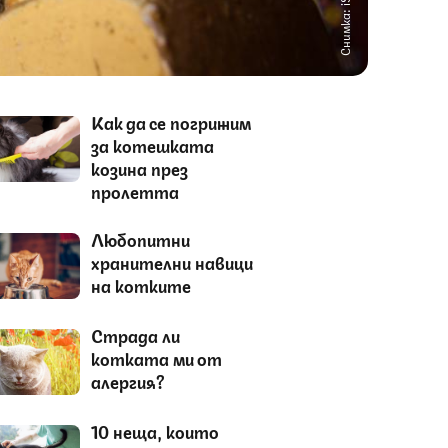
Снимка: iStock
Как да се погрижим
за котешката
козина през
пролетта
Любопитни
хранителни навици
на котките
Страда ли
котката ми от
алергия?
10 неща, които