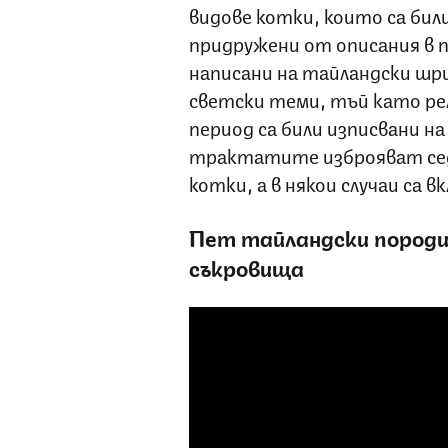
видове котки, които са бил
придружени от описания в 
написани на тайландски шр
светски теми, тъй като ре
период са били изписвани 
трактатите изброяват се
котки, а в някои случаи са 
Пет тайландски породи 
съкровища