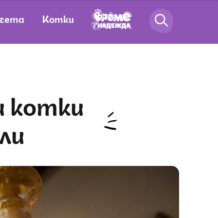
чета
Котки
ли