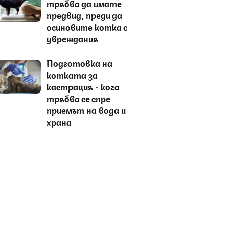
трябва да имате
предвид, преди да
осиновите котка с
увреждания
Подготовка на
котката за
кастрация - кога
трябва се спре
приемът на вода и
храна