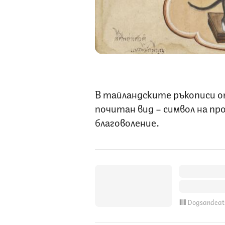
В тайландските ръкописи о
почитан вид – символ на пр
благоволение.
Dogsandcat