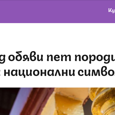
Ку
а национални симво