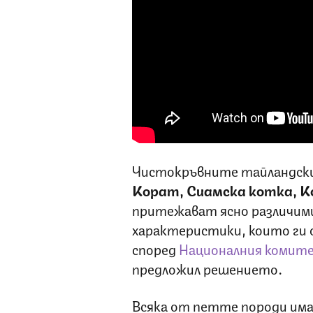
Чистокръвните тайландски
Корат, Сиамска котка, Ко
притежават ясно различими
характеристики, които ги 
според
Националния комите
предложил решението.
Всяка от петте породи има 