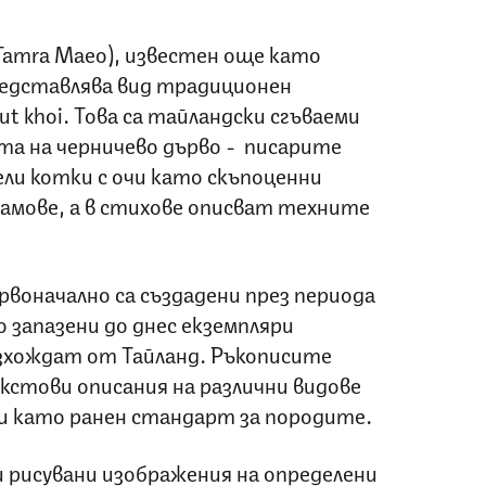
Tamra Maeo), известен още като
редставлява вид традиционен
t khoi. Това са тайландски сгъваеми
та на черничево дърво - писарите
ли котки с очи като скъпоценни
рамове, а в стихове описват техните
рвоначално са създадени през периода
 запазени до днес екземпляри
зхождат от Тайланд. Ръкописите
стови описания на различни видове
ли като ранен стандарт за породите.
и рисувани изображения на определени