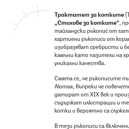
Трактатът за котките
(
„Стихове за котките“
, п
тайландски ръкопис от samu
хартиени ръкописи от кора
изобразяват сребристи и бе
камъни като пазители на х
уникални качества.
Смята се, че ръкописите пъ
Аютая, въпреки че повечето
датират от XIX век и прои
съдържат илюстрации и тек
котки и вероятно са служе
В тези ръкописи са включен