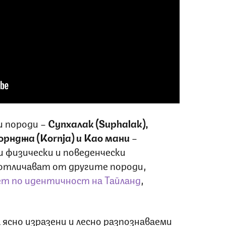
 породи –
Супхалак (Suphalak),
рнджа (Kornja) и Као мани
–
 физически и поведенчески
отличават от другите породи,
т по идентичност на Тайланд
,
ясно изразени и лесно разпознаваеми