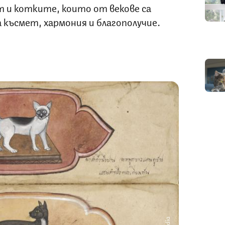
и котките, които от векове са
късмет, хармония и благополучие.