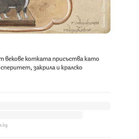
Снимка: Wikipedia
т векове котката присъства като
осперитет, закрила и кралско
s.bg