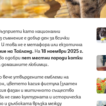
възприети като национални
 съмнение е добър ден за всички
 И това не е метафора или екзотична
ие на Тайланд.
На
18 ноември 2025 г.
во одобри
пет местни породи котки
а домашните любимци.
до вече утвърдените емблеми на
он, цветето касия фистула (златен
ския фазан и митичното същество
а не само културната и историческа
но и дълбоката връзка между