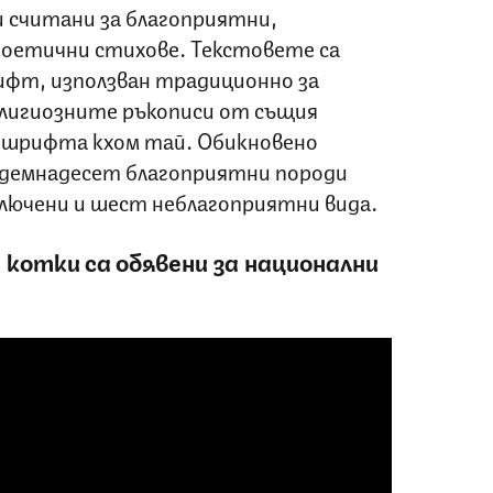
и считани за благоприятни,
поетични стихове. Текстовете са
ифт, използван традиционно за
лигиозните ръкописи от същия
на шрифта
кхом тай
. Обикновено
демнадесет благоприятни породи
включени и шест неблагоприятни вида.
котки са обявени за национални