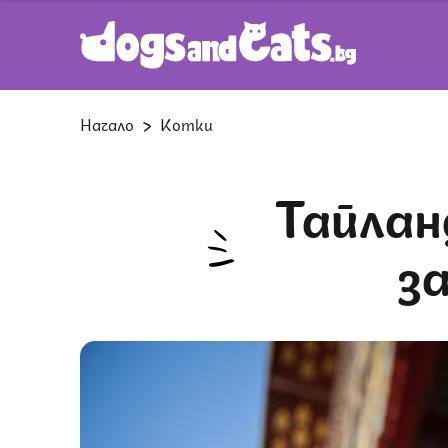
Начало
Котки
Тайланд обяви пет породи котки
з