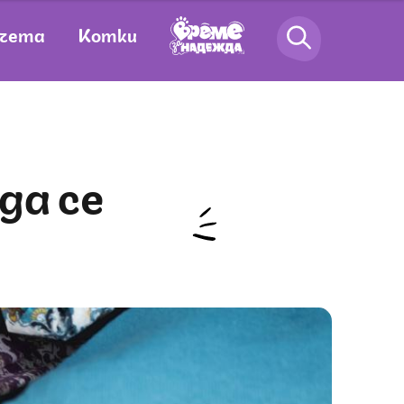
чета
Котки