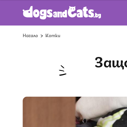
Начало
Котки
Защо котките обичат да се