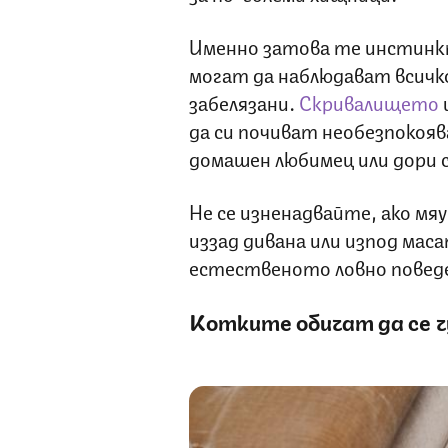
Именно затова те инстинк
могат да наблюдават всичко
забелязани.
Скривалището
да си почиват необезпокоява
домашен любимец или дори 
Не се изненадвайте, ако мя
иззад дивана или изпод мас
естественото ловно повед
Котките обичат да се 