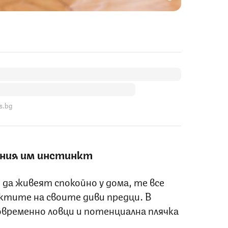
s.bg
вния им инстинкт
да живеят спокойно у дома, те все
ктите на своите диви предци. В
временно ловци и потенциална плячка