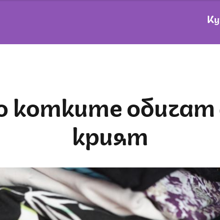
Ку
крият