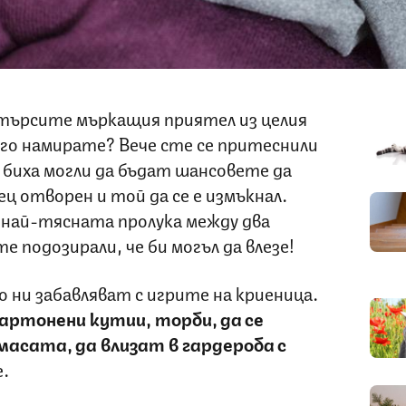
да търсите мъркащия приятел из целия
 го намирате? Вече сте се притеснили
 биха могли да бъдат шансовете да
ц отворен и той да се е измъкнал.
 най-тясната пролука между два
 подозирали, че би могъл да влезе!
ни забавляват с игрите на криеница.
артонени кутии, торби, да се
масата, да влизат в гардероба с
е.