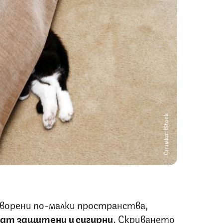
Снимка: iStock
творени по-малки пространства,
ат защитени и сигурни
. Скриването