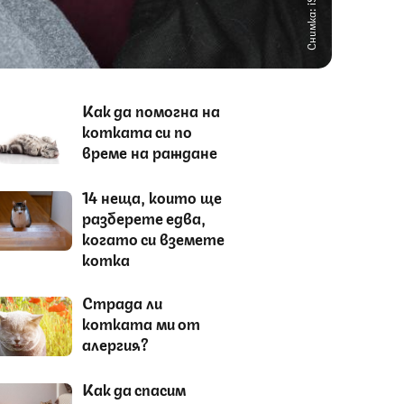
Снимка: iStock
Как да помогна на
котката си по
време на раждане
14 неща, които ще
разберете едва,
когато си вземете
котка
Страда ли
котката ми от
алергия?
Как да спасим