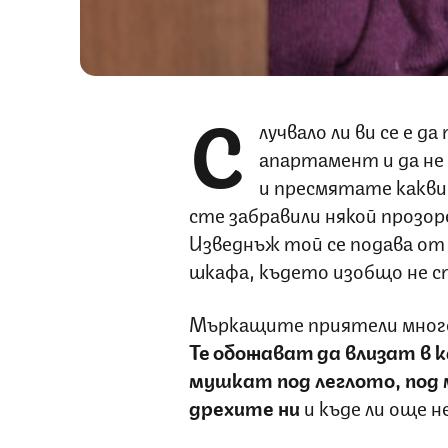
С
лучвало ли ви се е 
апартамент и да не
и пресмятате какви
сте забравили някой прозоре
Изведнъж той се подава от
шкафа, където изобщо не сте
Мъркащите приятели много 
Те обожават да влизат в к
мушкат под леглото, под 
дрехите ни
и къде ли още н