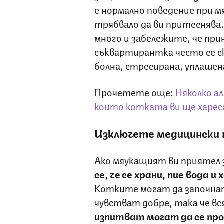
е нормално поведение при 
трябвало да ви притеснява.
много и забележите, че при
съквартирантка често се ск
болна, стресирана, уплаше
Прочетете още:
Няколко а
които котката ви ще харес
Изключете медицински 
Ако мяукащият ви приятел з
се, че се храни, пие вода 
Котките могат да започнат 
чувстват добре, така че вс
изпитват могат да се пр