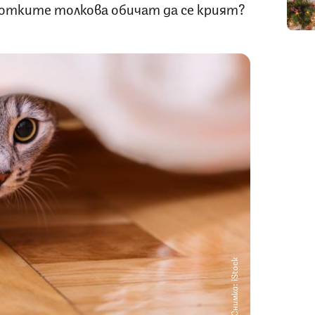
отките толкова обичат да се крият?
Снимка: iStock