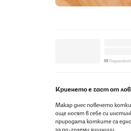
Dogsandcat
Криенето е част от ло
Макар днес повечето котки 
още носят в себе си инстин
природата котките са едно
за по-големи хищници.