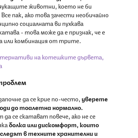
мяукащите животни, което не би
 Все пак, ако това зачести необичайно
нципно социалната ви пухкава
атава - това може да е признак, че е
на или комбинация от трите.
лтернативи на котешките дървета,
а
проблем
апочне да се крие по-често,
уверете
и ходи до тоалетна нормално.
да се скатават повече, ако не се
яка
болка или дискомфорт, които
оследят в техните хранителни и