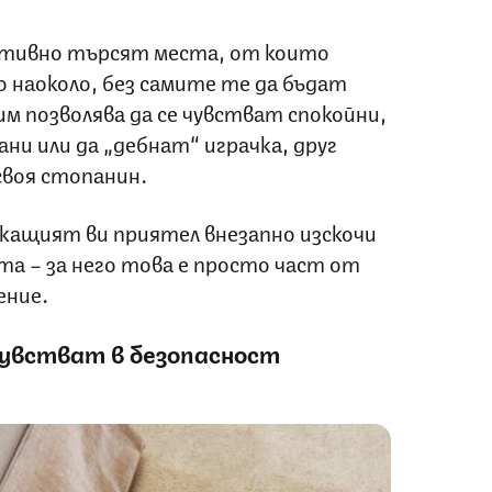
тивно търсят места, от които
 наоколо, без самите те да бъдат
им позволява да се чувстват спокойни,
ни или да „дебнат“ играчка, друг
своя стопанин.
укащият ви приятел внезапно изскочи
ата – за него това е просто част от
ение.
чувстват в безопасност