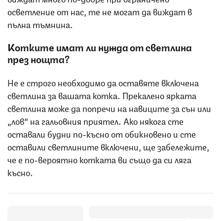
осветление от нас, те не могат да виждат в
пълна тъмнина.
Котките имат ли нужда от светлина
през нощта?
Не е строго необходимо да оставяте включена
светлина за вашата котка. Прекалено ярката
светлина може да попречи на навиците за сън или
„лов“ на гальовния приятел. Ако някога сте
оставали будни по-късно от обикновено и сте
оставили светлините включени, ще забележите,
че е по-вероятно котката ви също да си ляга
късно.