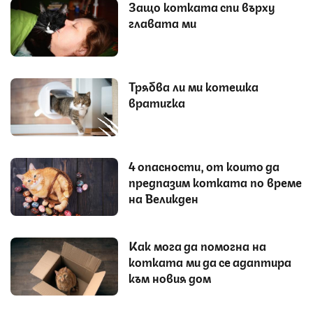
Защо котката спи върху
главата ми
Трябва ли ми котешка
вратичка
4 опасности, от които да
предпазим котката по време
на Великден
Как мога да помогна на
котката ми да се адаптира
към новия дом