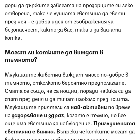
дори да държите завесата на прозорците си леко
отворена, така че лунната светлина да свети
през нея - е добра идея от съображения за
безопасност, както за вас, така и за вашата
котка.
Могат ли котките да виждат в
тъмното?
Мяукащите животни виждат много по-добре в
тъмното, отколкото вероятно предполагате.
Смята се също, че са нощни, поради навика си да
спят през деня и да тичат наоколо през нощта.
Мяукащите приятели са
най-активни
по време
на
зазоряване и здрач,
когато е тъмно, но все
още има светлина за наблюдение.
Приглушената
светлина е важна.
Въпреки че котките могат да
виждат много по-добре при ограничено