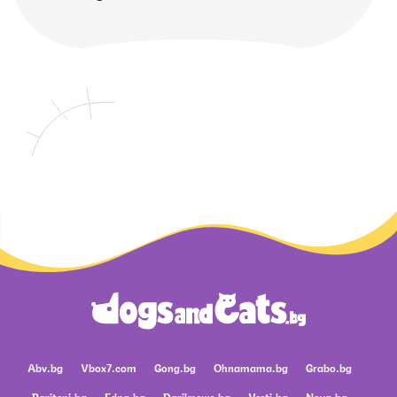
Abv.bg
Vbox7.com
Gong.bg
Ohnamama.bg
Grabo.bg
Pariteni.bg
Edna.bg
Dariknews.bg
Vesti.bg
Nova.bg