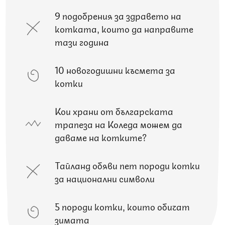
9 подобрения за здравето на
котката, които да направите
тази година
10 новогодишни късмета за
котки
Кои храни от българската
трапеза на Коледа можем да
даваме на котките?
Тайланд обяви пет породи котки
за национални символи
5 породи котки, които обичат
зимата