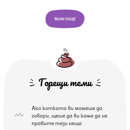
ВИЖ ОЩЕ
Горещи теми
Ако котката ви можеше да
говори, щеше да ви каже да не
правите тези неща