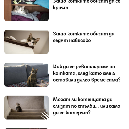
Защо котките обичат да се
крият
Защо котките обичат да
седят нависоко
Как да се реваншираме на
котката, след като сме я
оставили дълго време сама?
Могат ли котенцата да
слизат по стълби… или само
да се катерят?