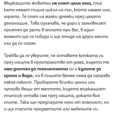
Мъркащите животни
не спят цяла нощ,
тъй
като нямат същия цикъл на сън, който имаме ние,
хората. Те спят на малки дремки през цялото
денонощие. Това означава, че дори и гальовният
приятел да заспи в леглото при вас, в един
момент ще се събуди и ще отиде на друго място
или да си играе.
Трябва да се уверите, че оставяте котката си
през нощта в пространство от дома, където тя
има достъп до тоалетната
си и
купите за
храна и вода,
но в същото време няма да направи
някоя пакост. Приберете всички ценни или
чупливи вещи от мястото, където мъркащият
спътник остава сам през нощта, докато вие
спите. Така ще предпазите него от опасност, но
и ще спасите предметите или мебелите си.