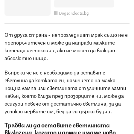
Dogsandcats.bg
От друга страна - непрогледният мрак също не е
препоръчителен и може да направи малките
котенца неспокойни, ако не могат да виждат
абсолютно нищо.
Въпреки че не е необходимо да оставяте
светлина за котката си, наличието на малка
нощна лампа или светлината от уличните лампи
навън, която влиза през прозорците ни, може да
осигури повече от достатъчно светлина, за да
успокои нервите им, без да ги държи будни.
Трябва ли да оставите светлината
включена, когато у дома е имаме ново