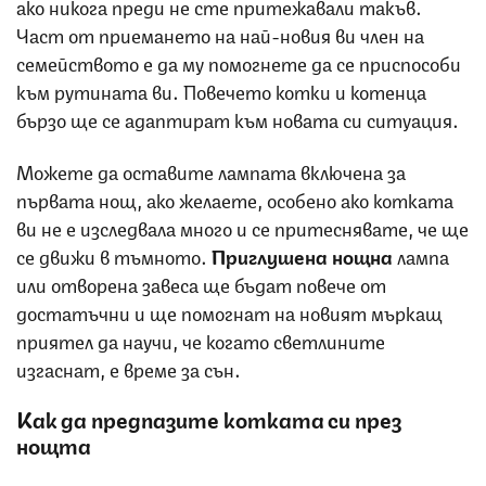
ако никога преди не сте притежавали такъв.
Част от приемането на най-новия ви член на
семейството е да му помогнете да се приспособи
към рутината ви. Повечето котки и котенца
бързо ще се адаптират към новата си ситуация.
Можете да оставите лампата включена за
първата нощ, ако желаете, особено ако котката
ви не е изследвала много и се притеснявате, че ще
се движи в тъмното.
Приглушена нощна
лампа
или отворена завеса ще бъдат повече от
достатъчни и ще помогнат на новият мъркащ
приятел да научи, че когато светлините
изгаснат, е време за сън.
Как да предпазите котката си през
нощта