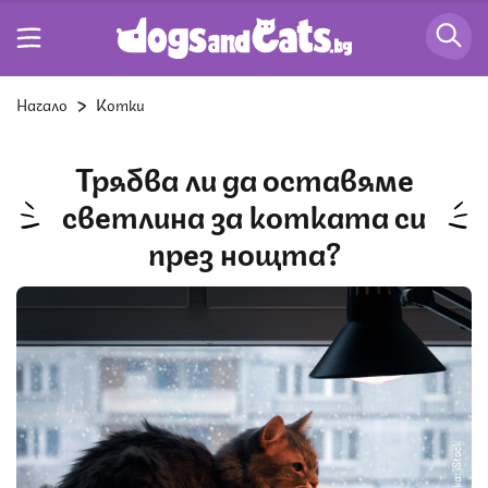
Начало
Котки
Трябва ли да оставяме
светлина за котката си
през нощта?
Снимка: iStock