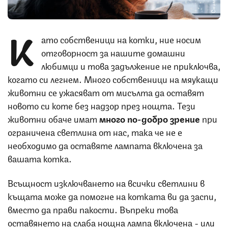
К
ато собственици на котки, ние носим
отговорност за нашите домашни
любимци и това задължение не приключва,
когато си легнем. Много собственици на мяукащи
животни се ужасяват от мисълта да оставят
новото си коте без надзор през нощта. Тези
животни обаче имат
много по-добро зрение
при
ограничена светлина от нас, така че не е
необходимо да оставяте лампата включена за
вашата котка.
Всъщност изключването на всички светлини в
къщата може да помогне на котката ви да заспи,
вместо да прави пакости. Въпреки това
оставянето на слаба нощна лампа включена - или