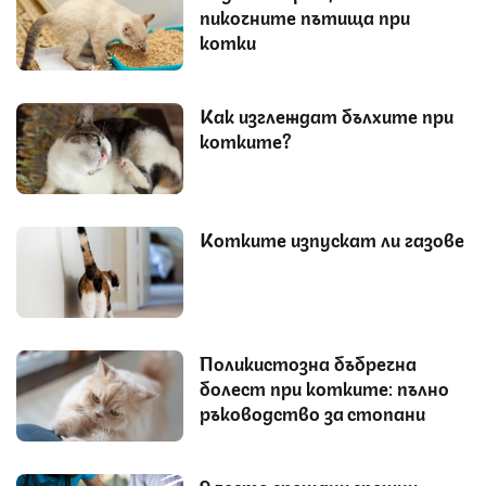
пикочните пътища при
котки
Как изглеждат бълхите при
котките?
Котките изпускат ли газове
Поликистозна бъбречна
болест при котките: пълно
ръководство за стопани