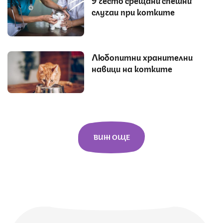
9 често срещани спешни
случаи при котките
Любопитни хранителни
навици на котките
ВИЖ ОЩЕ