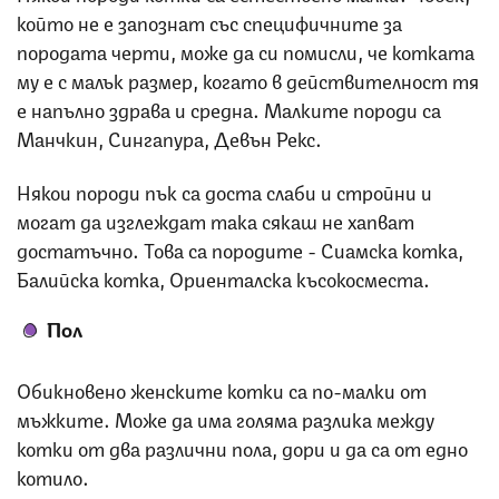
който не е запознат със специфичните за
породата черти, може да си помисли, че котката
му е с малък размер, когато в действителност тя
е напълно здрава и средна. Малките породи са
Манчкин, Сингапура, Девън Рекс.
Някои породи пък са доста слаби и стройни и
могат да изглеждат така сякаш не хапват
достатъчно. Това са породите - Сиамска котка,
Балийска котка, Ориенталска късокосместа.
Пол
Обикновено женските котки са по-малки от
мъжките. Може да има голяма разлика между
котки от два различни пола, дори и да са от едно
котило.