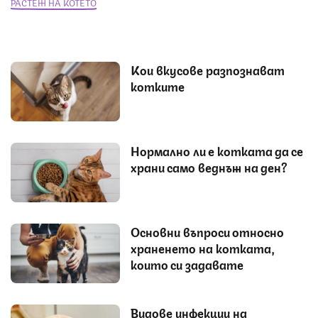
РАСТЕЖ НА КОТЕТО
Кои вкусове разпознават
котките
Нормално ли е котката да се
храни само веднъж на ден?
Основни въпроси относно
храненето на котката,
които си задавате
Видове инфекции на