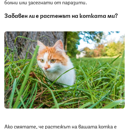
болни или засегнати от паразити.
Забавен ли е растежът на котката ми?
Снимка: iStock
Ако смятате, че растежът на вашата котка е