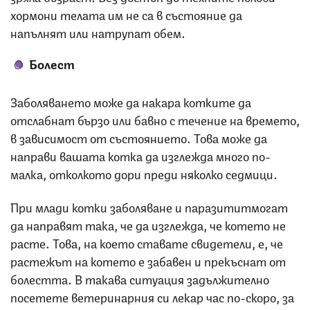
хормони телата им не са в състояние да
напълнят или натрупат обем.
Болест
Заболяването може да накара котките да
отслабнат бързо или бавно с течение на времето,
в зависимост от състоянието. Това може да
направи вашата котка да изглежда много по-
малка, отколкото дори преди няколко седмици.
При млади котки заболяване и паразититмогат
да направят така, че да изглежда, че котето не
расте. Това, на което ставате свидетели, е, че
растежът на котето е забавен и прекъснат от
болестта. В такава ситуация задължително
посетете ветеринарния си лекар час по-скоро, за