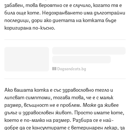
забавен, това вероятно се е случило, когато тя е
била още коте. Недохранването има дълготрайни
последици, дори ако диетата на котката бъде
коригирана по-късно.
Dogsandcats.bg
Ако вашата котка е със здравословно тегло и
липсват симптоми, тогава това, че е с малък
размер, всъщност не е проблем. Може да живее
дълъг и здравословен живот. Просто имате коте,
което е по-малко на размер. Разбира се е най-
добре да се консултирате с ветеринарен лекар, за