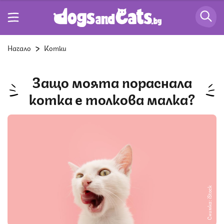
Начало
Котки
Защо моята пораснала
котка е толкова малка?
Снимка: iStock