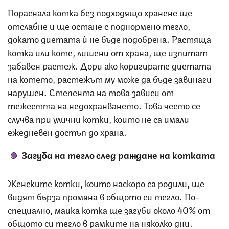
Пораснала котка без подходящо хранене ще
отслабне и ще остане с поднормено тегло,
докато диетата ѝ не бъде подобрена. Растяща
котка или коте, лишени от храна, ще изпитат
забавен растеж. Дори ако коригирате диетата
на котето, растежът му може да бъде завинаги
нарушен. Степента на това зависи от
тежестта на недохранването. Това често се
случва при улични котки, които не са имали
ежедневен достъп до храна.
Загуба на тегло след раждане на котката
Женските котки, които наскоро са родили, ще
видят бърза промяна в общото си тегло. По-
специално, майка котка ще загуби около 40% от
общото си тегло в рамките на няколко дни.