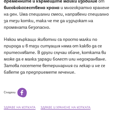
бременните и кърмещите майки изобилие
от
висококачествена
храна
и многократно хранене
на ден. Има специални смеси, направени специално
за тези котки, така че те да издържат на
промяната безопасно.
Някои мъркащи животни са просто малки по
природа и в тази ситуация няма от какво да се
притеснявате. В други случаи обаче, котката ви
може да е малка заради болест или недохранване.
Затова посетете ветеринарния си лекар и не се
бавете да предприемете лечение.
Сподели
ЗДРАВЕ НА КОТКАТА
ЗДРАВЕ И ХРАНЕНЕ НА КОТКАТА