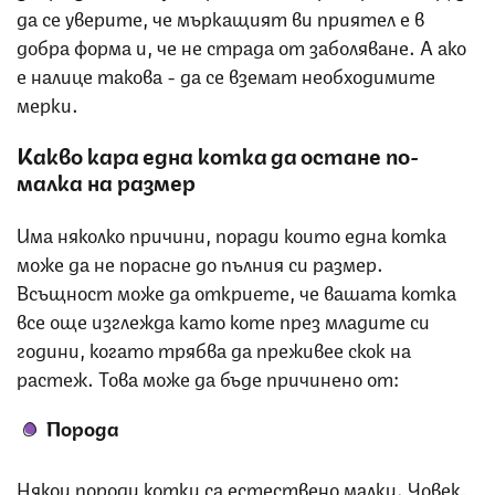
да се уверите, че мъркащият ви приятел е в
добра форма и, че не страда от заболяване. А ако
е налице такова - да се вземат необходимите
мерки.
Какво кара една котка да остане по-
малка на размер
Има няколко причини, поради които една котка
може да не порасне до пълния си размер.
Всъщност може да откриете, че вашата котка
все още изглежда като коте през младите си
години, когато трябва да преживее скок на
растеж. Това може да бъде причинено от:
Порода
Някои породи котки са естествено малки. Човек,