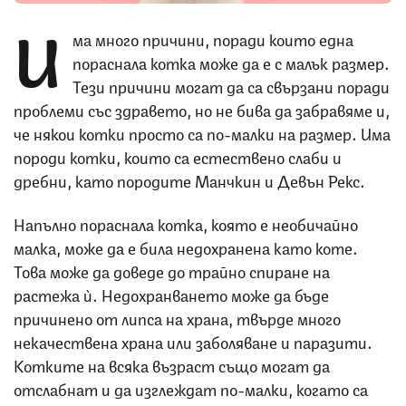
И
ма много причини, поради които една
пораснала котка може да е с малък размер.
Тези причини могат да са свързани поради
проблеми със здравето, но не бива да забравяме и,
че някои котки просто са по-малки на размер. Има
породи котки, които са естествено слаби и
дребни, като породите Манчкин и Девън Рекс.
Напълно пораснала котка, която е необичайно
малка, може да е била недохранена като коте.
Това може да доведе до трайно спиране на
растежа ѝ. Недохранването може да бъде
причинено от липса на храна, твърде много
некачествена храна или заболяване и паразити.
Котките на всяка възраст също могат да
отслабнат и да изглеждат по-малки, когато са