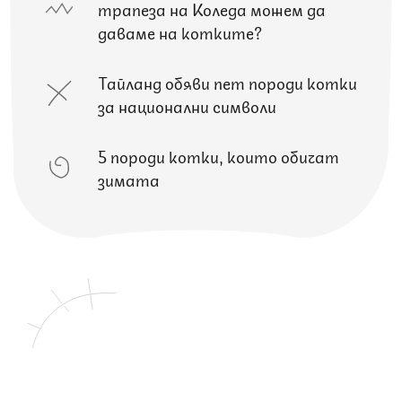
трапеза на Коледа можем да
даваме на котките?
Тайланд обяви пет породи котки
за национални символи
5 породи котки, които обичат
зимата