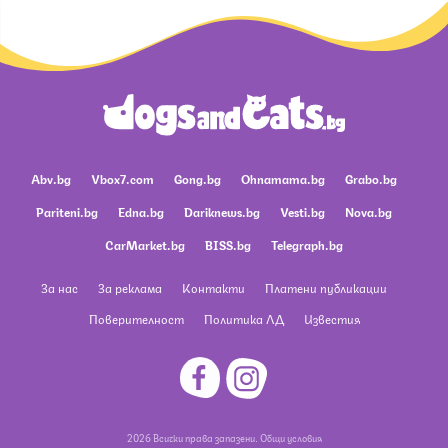
Abv.bg
Vbox7.com
Gong.bg
Ohnamama.bg
Grabo.bg
Pariteni.bg
Edna.bg
Dariknews.bg
Vesti.bg
Nova.bg
CarMarket.bg
BISS.bg
Telegraph.bg
За нас
За реклама
Контакти
Платени публикации
Поверителност
Политика ЛД
Известия
2026 Всички права запазени.
Общи условия