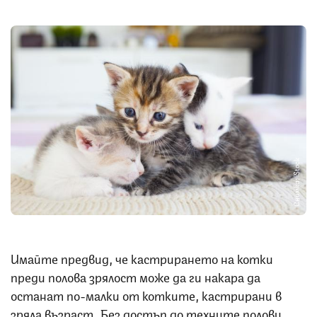
Снимка: iStock
Имайте предвид, че кастрирането на котки
преди полова зрялост може да ги накара да
останат по-малки от котките, кастрирани в
зряла възраст. Без достъп до техните полови