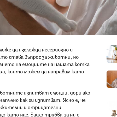
може да изглежда несериозно и
ато става въпрос за животни, но
рането на емоциите на нашата котка
ща, които можем да направим като
животните изпитват емоции, дори ако
напълно как ги изпитват. Ясно е, че
ожителни и отрицателни
о като нас. Защо трябва да ни е