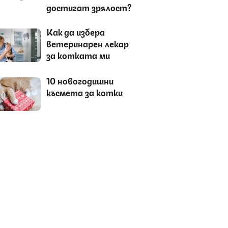
достигат зрялост?
Как да избера
ветеринарен лекар
за котката ми
10 новогодишни
късмета за котки