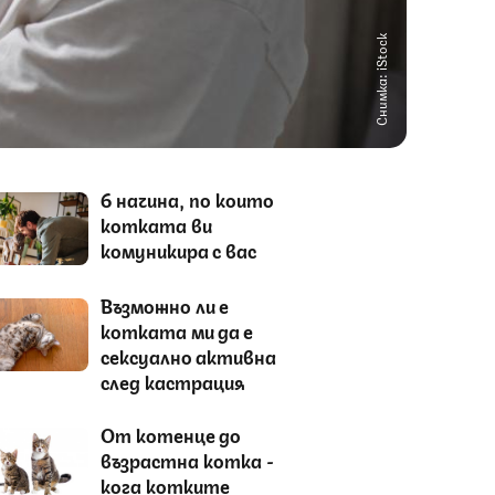
Снимка: iStock
6 начина, по които
котката ви
комуникира с вас
Възможно ли е
котката ми да е
сексуално активна
след кастрация
От котенце до
възрастна котка -
кога котките