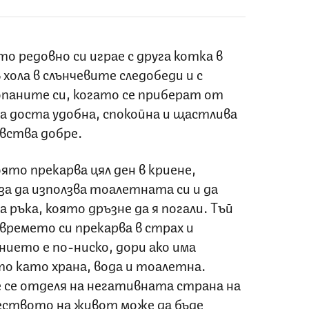
о редовно си играе с друга котка в
в хола в слънчевите следобеди и с
паните си, когато се приберат от
а доста удобна, спокойна и щастлива
увства добре.
ято прекарва цял ден в криене,
 за да използва тоалетната си и да
ка ръка, която дръзне да я погали. Тъй
времето си прекарва в страх и
ието е по-ниско, дори ако има
о като храна, вода и тоалетна.
 се отделя на негативната страна на
еството на живот може да бъде