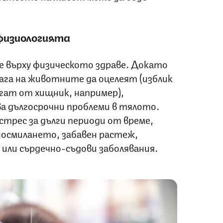
физиологията
е върху физическото здраве. Докато
га на животните да оцелеят (изблик
ягат от хищник, например),
а дългосрочни проблеми в тялото.
трес за дълги периоди от време,
носмилането, забавен растеж,
или сърдечно-съдови заболявания.