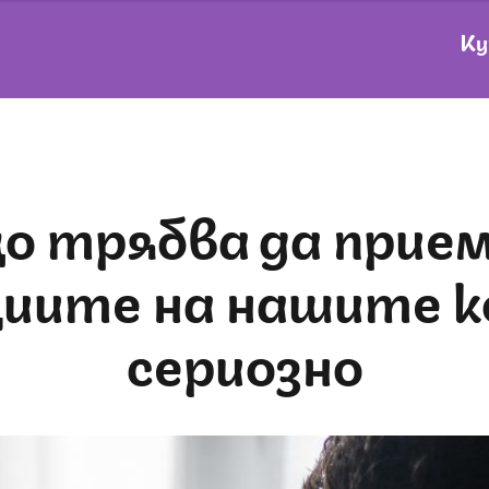
Ку
иите на нашите 
сериозно