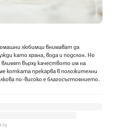
Снимка: iStock
домашни любимци внимават да
жди като храна, вода и подслон. Но
влияят върху качеството им на
ме котката прекарва в положителни
лкова по-високо е благосъстоянието.
s.bg