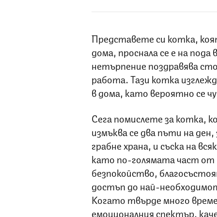
Представете си котка, коят
дома, проснала се е на пода 
нетърпение поздравява сто
работа. Тази котка изглежд
в дома, като вероятно се ч
Сега помислете за котка, ко
измъква се два пъти на ден,
грабне храна, и съска на вся
като по-голямата част от 
безпокойство, благосъстоян
достъп до най-необходимот
Когато твърде много време
емоционалния спектър, кач