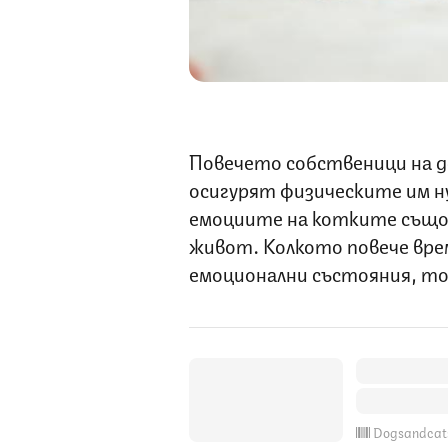
Повечето собственици на 
осигурят физическите им ну
емоциите на котките също 
живот. Колкото повече вре
емоционални състояния, то
Dogsandcat