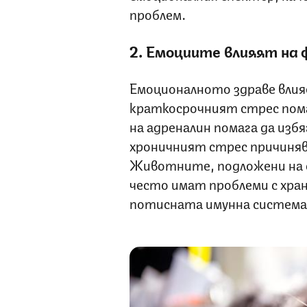
проблем.
2. Емоциите влияят на 
Емоционалното здраве влия
краткосрочният стрес пома
на адреналин помага да изб
хроничният стрес причиняв
Животните, подложени на с
често имат проблеми с хра
потисната имунна система 