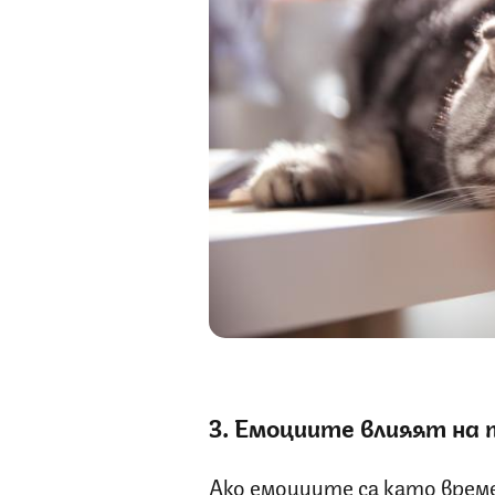
3. Емоциите влияят на
Ако емоциите са като врем