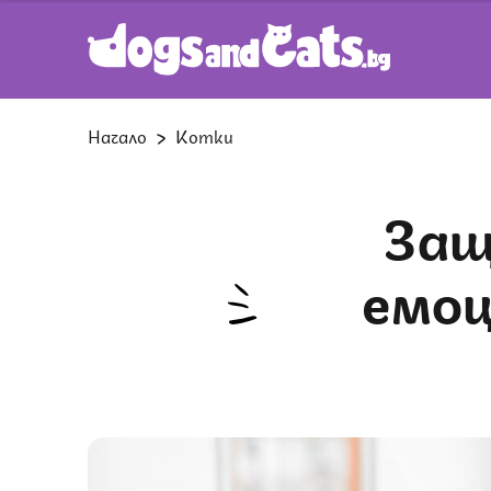
Начало
Котки
Защо трябва да приемаме
емоц