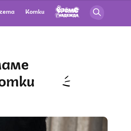
чета
Котки
котки