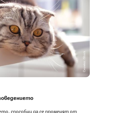
Снимка: iStock
 поведението
ето, способни да се променят от