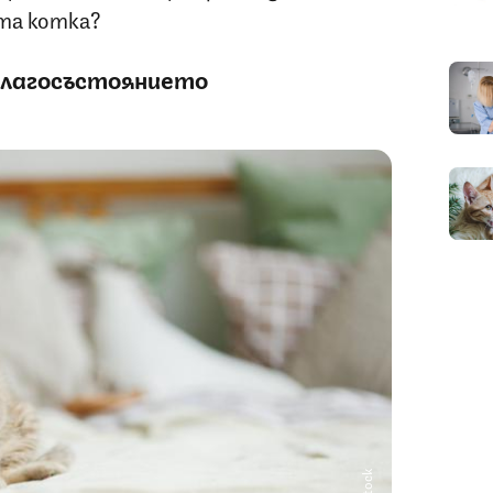
та котка?
благосъстоянието