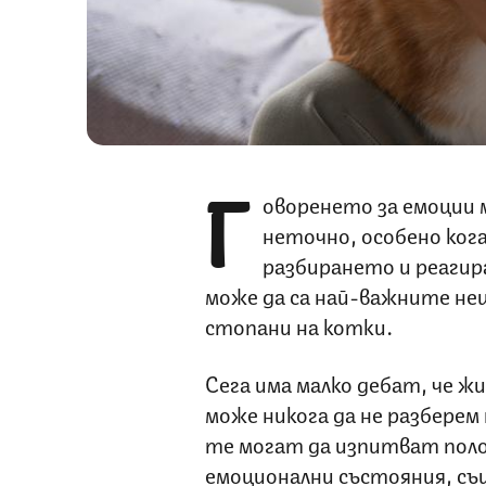
Г
оворенето за емоции 
неточно, особено ког
разбирането и реаги
може да са най-важните не
стопани на котки.
Сега има малко дебат, че 
може никога да не разберем 
те могат да изпитват пол
емоционални състояния, същ