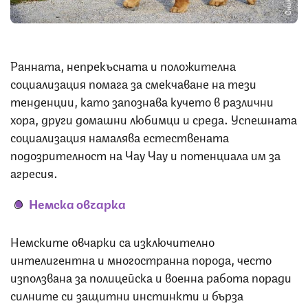
Ранната, непрекъсната и положителна
социализация помага за смекчаване на тези
тенденции, като запознава кучето в различни
хора, други домашни любимци и среда. Успешната
социализация намалява естествената
подозрителност на Чау Чау и потенциала им за
агресия.
Немска овчарка
Немските овчарки са изключително
интелигентна и многостранна порода, често
използвана за полицейска и военна работа поради
силните си защитни инстинкти и бърза