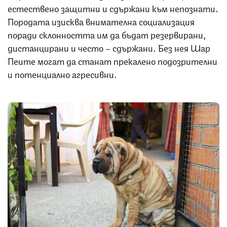
естествено защитни и сдържани към непознати.
Породата изисква внимателна социализация
поради склонността им да бъдат резервирани,
дистанцирани и често – сдържани. Без нея Шар
Пеите могат да станат прекалено подозрителни
и потенциално агресивни.
Снимка: iStock