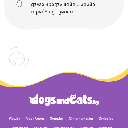
дълго продължава и какво
трябва да знаем
Abv.bg
Vbox7.com
Gong.bg
Ohnamama.bg
Grabo.bg
Pariteni.bg
Edna.bg
Dariknews.bg
Vesti.bg
Nova.bg