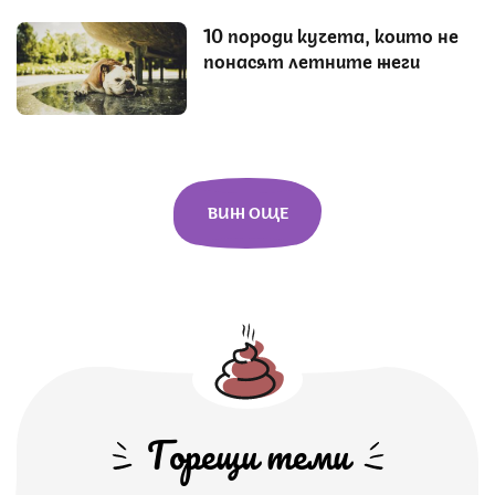
10 породи кучета, които не
понасят летните жеги
ВИЖ ОЩЕ
Горещи теми