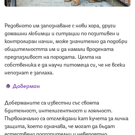
Редовното им запознаване с нови хора, други
домашни любимци и ситуации по позитивен и
контролиран начин, може значително да подобри
общителността им и да намали вродената
предпазливост на породата. Целта на
собственика е да научи питомеца си, че не всеки
непознат е заплаха.
Доберман
Доберманите са известни със своята
бдителност, интелигентност и лоялност.
Първоначално са отглеждани кат кучета за лична
защита, което означава, че могат да бъдат
естествено подозрителни и невероятно