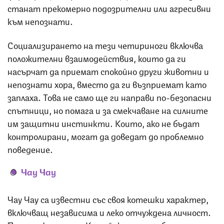
станат прекомерно подозрителни или агресивни
към непознати.
Социализирането на тези четириноги включва
положителни взаимодействия, които да ги
насърчат да приемат спокойно други животни и
непознати хора, вместо да ги възприемат като
заплаха. Това не само ще ги направи по-безопасни
спътници, но помага и за смекчаване на силните
им защитни инстинкти. Които, ако не бъдат
контролирани, могат да доведат до проблемно
поведение.
Чау Чау
Чау Чау са известни със своя котешки характер,
включващ независима и леко отчуждена личност.