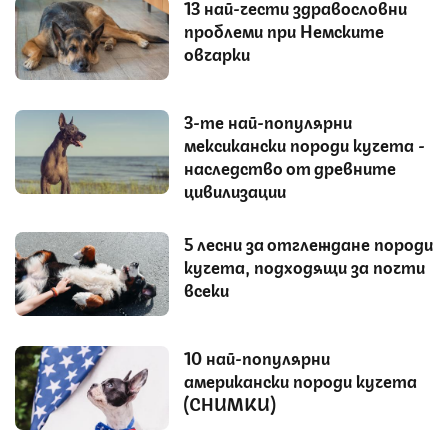
13 най-чести здравословни
проблеми при Немските
овчарки
3-те най-популярни
мексикански породи кучета -
наследство от древните
цивилизации
5 лесни за отглеждане породи
кучета, подходящи за почти
всеки
10 най-популярни
американски породи кучета
(СНИМКИ)