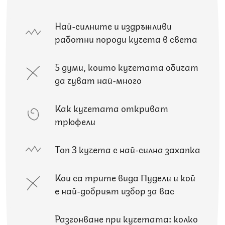
Най-силните и издръжливи
работни породи кучета в света
5 думи, които кучетата обичат
да чуват най-много
Как кучетата откриват
трюфели
Топ 3 кучета с най-силна захапка
Кои са трите вида Пудели и кой
е най-добрият избор за вас
Разгонване при кучетата: колко