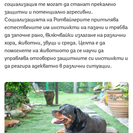
социализация те могат да станат прекалено
защитни и потенциално агресивни.
Социализацията на Ротвайлерите притъпява
естествените им инстинкти на пазачи и трябва
да започне рано, включвайки излагане на различни
хора, животни, звуци и среда. Целта е да
помогнете на животното да се научи да
управлява отговорно защитните си инстинкти и
да реагира адекватно в различни ситуации.