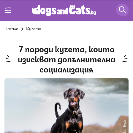
Начало
Кучета
7 породи кучета, които
изискват допълнителна
социализация
Снимка: iStock