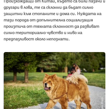
Произхождащи от Китай, където са били пазачи и
другари в лова, те са склонни да бъдат силно
защитни към стопаните и дома си. Нуждата на
тази порода от допълнителна социализация
произтича от тяхната склонност да развиват
силно териториално чувство и ниво на
предпазливост около непознати.
Снимка: iStock