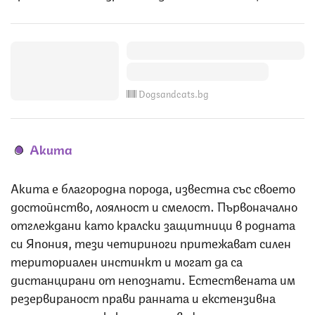
Dogsandcats.bg
Акита
Акита е благородна порода, известна със своето
достойнство, лоялност и смелост. Първоначално
отглеждани като кралски защитници в родната
си Япония, тези четириноги притежават силен
териториален инстинкт и могат да са
дистанцирани от непознати. Естествената им
резервираност прави ранната и екстензивна
социализация изключително важна.