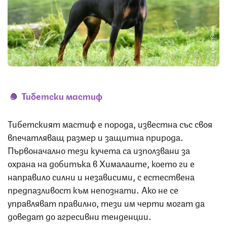
Снимка: iStock
Тибетски мастиф
Тибетският мастиф е порода, известна със своя
впечатляващ размер и защитна природа.
Първоначално тези кучета са използвани за
охрана на добитъка в Хималаите, което ги е
направило силни и независими, с естествена
предпазливост към непознати. Ако не се
управляват правилно, тези им черти могат да
доведат до агресивни тенденции.