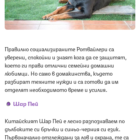
Снимка: iStock
Правилно социализираните Ротвайлери са
уверени, спокойни и знаят кога да се защитят,
което ги прави отлични семейни домашни
любимци. Но само в домакинства, където
разбират техните нужди и са готови да им
отделят необходимото време и усилия.
Шар Пей
Китайският Шар Пей е лесно разпознаваем по
дълбоките си бръчки и синьо-черния си език.
Първоначално отглеждани за лов и охрана, те са