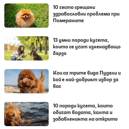
10 често срещани
здравословни проблема при
Помераните
13 умни породи кучета,
които се учат изненадващо
бързо
Кои са трите вида Пудели и
кой е най-добрият избор за
вас
10 породи кучета, които
обичат водата, калта и
забавленията на открито