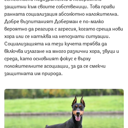
защитни към своите собственици. Това прави
ранната социализация абсолютно наложителна.
Добре възпитаният Доберман е по-малко
вероятно да реагира с агресия, когато среща нови
хора или се натъква на непознати ситуации.
Социализацията на тези кучета трябва да
включва излагане на много различни хора, звуци и
среда, като основният фокус е върху
положителните асоциации, за да се смекчи
защитната им природа.