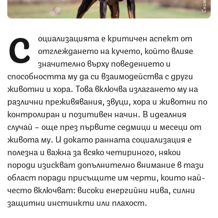
С
оциализацията е критичен аспект от
отглеждането на кучето, който влияе
значително върху поведението и
способността му да си взаимодейства с други
животни и хора. Това включва излагането му на
различни преживявания, звуци, хора и животни по
контролиран и позитивен начин. В идеалния
случай – още през първите седмици и месеци от
живота му. И докато ранната социализация е
полезна и важна за всяко четириного, някои
породи изискват допълнително внимание в тази
област поради присъщите им черти, които най-
често включват: високи енергийни нива, силни
защитни инстинкти или плахост.