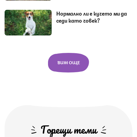
Нормално ли е кучето ми да
седи като човек?
ВИЖ ОЩЕ
Горещи теми