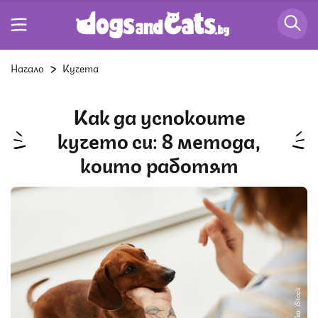
Начало
Кучета
Как да успокоите
кучето си: 8 метода,
които работят
Снимка: iStock