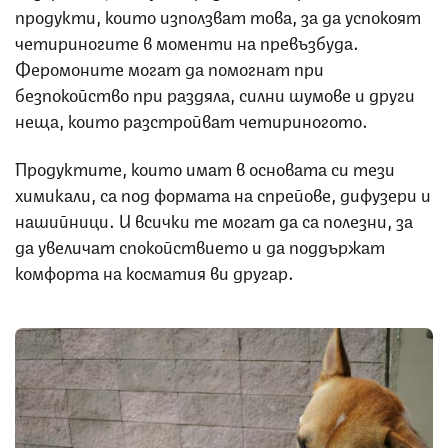
продукти, които използват това, за да успокоят
четириногите в моменти на превъзбуда.
Феромоните могат да помогнат при
безпокойство при раздяла, силни шумове и други
неща, които разстройват четириногото.
Продуктите, които имат в основата си тези
химикали, са под формата на спрейове, дифузери и
нашийници. И всички те могат да са полезни, за
да увеличат спокойствието и да поддържат
комфорта на косматия ви другар.