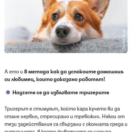
Снимка: iStock
А ето и
8 метода как да успокоите домашния
си любимец, които доказано работят!
Научете се да избягвате тригерите
Тригерът е стимулът, който кара кучето ви да
стане нервно, стресирано и тревожно. Някои от
тези задействания са свързани с околната среда и
ситуацията, в която животното се намира,