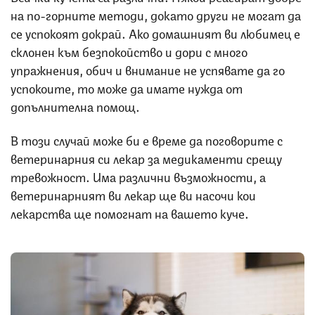
на по-горните методи, докато други не могат да
се успокоят докрай. Ако домашният ви любимец е
склонен към безпокойство и дори с много
упражнения, обич и внимание не успявате да го
успокоите, то може да имате нужда от
допълнителна помощ.
В този случай може би е време да поговорите с
ветеринарния си лекар за медикаменти срещу
тревожност. Има различни възможности, а
ветеринарният ви лекар ще ви насочи кои
лекарства ще помогнат на вашето куче.