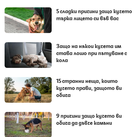
5 сладки причини защо кучето
търка лицето си във вас
Защо на някои кучета им
става лошо при пътуване с
кола
15 странни неща, които
кучето прави, защото ви
обича
9 причини защо кучето ви
обича да дъвче камъни