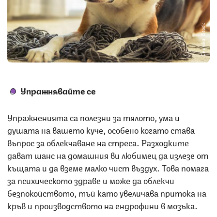
Снимка: iStock
Упражнявайте се
Упражненията са полезни за тялото, ума и
душата на вашето куче, особено когато става
въпрос за облекчаване на стреса. Разходките
дават шанс на домашния ви любимец да излезе от
къщата и да вземе малко чист въздух. Това помага
за психическото здраве и може да облекчи
безпокойството, тъй като увеличава притока на
кръв и производството на ендрофини в мозъка.