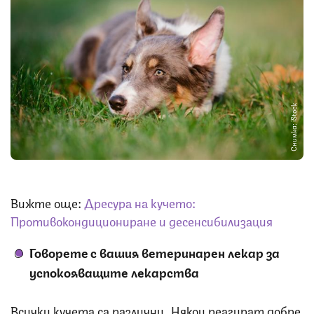
Снимка: iStock
Вижте още:
Дресура на кучето:
Противокондициониране и десенсибилизация
Говорете с вашия ветеринарен лекар за
успокояващите лекарства
Всички кучета са различни. Някои реагират добре