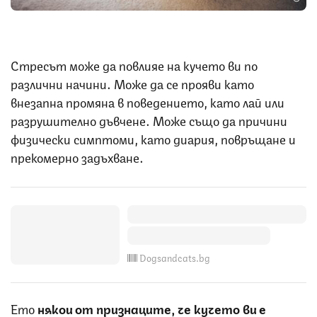
Стресът може да повлияе на кучето ви по
различни начини. Може да се прояви като
внезапна промяна в поведението, като лай или
разрушително дъвчене. Може също да причини
физически симптоми, като диария, повръщане и
прекомерно задъхване.
Dogsandcats.bg
Ето
някои от признаците, че кучето ви е