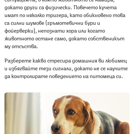
докато други са физически. Повечето кучета
имат по няколко тригера, като обикновено това
са силни шумове (гръмотевични бури и
фойерверки), непознати хора или когато
животното остане само, докато собственикът
му отсъства.
Разберете какво стресира домашния ви любимец
и избягвайте тези сигнали, докато не се научите
да контролирате поведението на питомеца си.