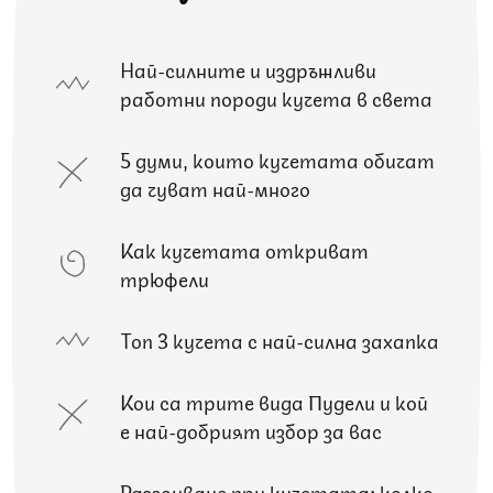
Най-силните и издръжливи
работни породи кучета в света
5 думи, които кучетата обичат
да чуват най-много
Как кучетата откриват
трюфели
Топ 3 кучета с най-силна захапка
Кои са трите вида Пудели и кой
е най-добрият избор за вас
Разгонване при кучетата: колко