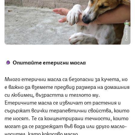
Снимка: iStock
Опитайте етерични масла
Много етерични масла са безопасни за кучета, но
е важно да вземете предвид размера на домашния
си любимец, възрастта и теглото му.
Етеричните масла се извличат от растения и
съдържат всички терапевтични свойства, които
те носят. Те са концентрирани течности, които
могат да се разреждат във вода или друго масло-
носител, като кокосово масло.