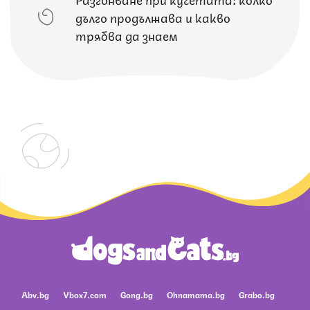
дълго продължава и какво
трябва да знаем
Abv.bg
Vbox7.com
Gong.bg
Ohnamama.bg
Grabo.bg