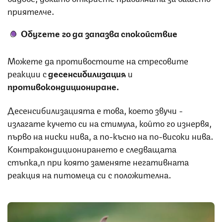
приятелче.
Обучете го да запазва спокойствие
Можете да противостоите на стресовите
реакции с
десенсибилизация
и
противокондициониране.
Десенсибилизацията е това, което звучи -
излагате кучето си на стимула, който го изнервя,
първо на ниски нива, а по-късно на по-високи нива.
Контракондиционирането е следващата
стъпка,п при която заменяте негативната
реакция на питомеца си с положителна.