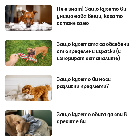
Не е инат! Защо кучето ви
унищожава вещи, когато
остане само
Защо кучетата са обсебени
от определени играчки (и
игнорират останалите)
Защо кучето ви носи
различни предмети?
Защо кучето обича да спи в
дрехите ви