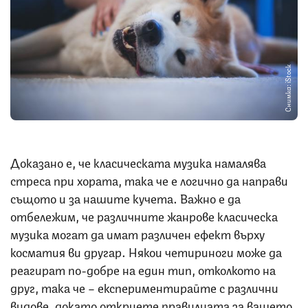
Снимка: iStock
Доказано е, че класическата музика намалява
стреса при хората, така че е логично да направи
същото и за нашите кучета. Важно е да
отбележим, че различните жанрове класическа
музика могат да имат различен ефект върху
косматия ви другар. Някои четириноги може да
реагират по-добре на един тип, отколкото на
друг, така че – експериментирайте с различни
видове, докато откриете правилната за вашето