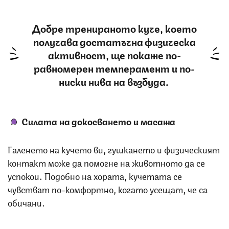
Добре тренираното куче, което
получава достатъчна физическа
активност, ще покаже по-
равномерен темперамент и по-
ниски нива на възбуда.
Силата на докосването и масажа
Галенето на кучето ви, гушкането и физическият
контакт може да помогне на животното да се
успокои. Подобно на хората, кучетата се
чувстват по-комфортно, когато усещат, че са
обичани.