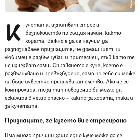
К
учетата, изпитват стрес и
безпокойство по същия начин, както
хората. Важно е да се научим да
разпознаваме признаците, че домашният ни
любимец е развълнуван и притеснен, тъй като те
не изчезват сами. Справянето с куче, което е
развълнувано и превъзбудено, само по себе си може
да бъде известно предизвикателство. Ако не се
контролира, този тип поведение би могло да
ескалира в нещо опасно – както за хората, така и
за кучетата.
Признаците, че кучето ви е стресирано
Има много причини защо едно куче може да се