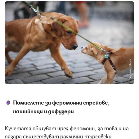
Снимка: iStock
Помислете за феромонни спрейове,
нашийници и дифузери
Кучетата общуват чрез феромони, за това и на
пазара съществуват различни търговски