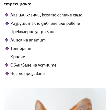
стресирано:
Лае или хленчи, когато остане само
Разрушително дъвчене или ровене
Прекомерно задъхване
Липса на апетит
Треперене
Криене
Облизване на устните
Често прозяване