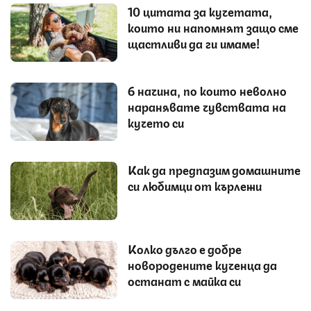
10 цитата за кучетата,
които ни напомнят защо сме
щастливи да ги имаме!
6 начина, по които неволно
наранявате чувствата на
кучето си
Как да предпазим домашните
си любимци от кърлежи
Колко дълго е добре
новородените кученца да
останат с майка си