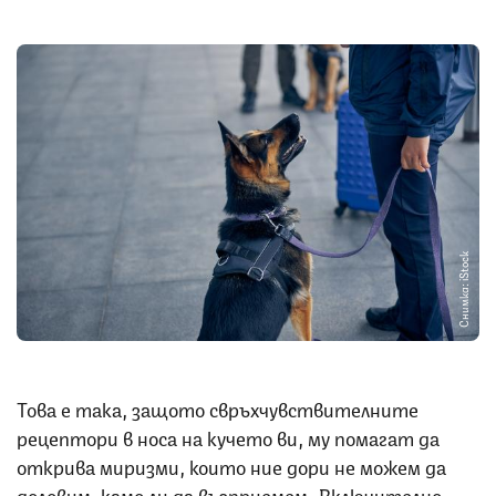
Снимка: iStock
Това е така, защото свръхчувствителните
рецептори в носа на кучето ви, му помагат да
открива миризми, които ние дори не можем да
доловим, камо ли да възприемем. Включително –