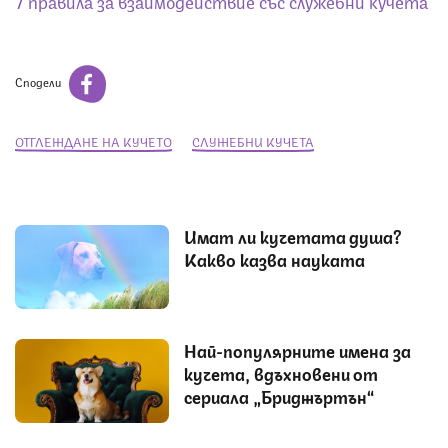
7 правила за взаимодействие със служебни кучета
Сподели
ОТГЛЕЖДАНЕ НА КУЧЕТО
СЛУЖЕБНИ КУЧЕТА
Имат ли кучетата душа?
Какво казва науката
Най-популярните имена за
кучета, вдъхновени от
сериала „Бриджъртън“