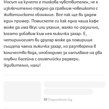
Носът на кучето е толкова чувствителен, че е
изключително трудно да сравним човешкото с
животинското обоняние. Все пак ще ви дадем
един пример. Помислете си как една чаша кафе
може да има вкус или ухание, малко по-различно,
когато добавим към нея лъжичка захар. Е,
четириногият ви другар може да помирише
същата чаена лъжичка захар, но разтворена в
количество вода, необходимо за напълване на два
плувни басейна с олимпийски размери.
Удивително, нали!
Dogsandcats.bg