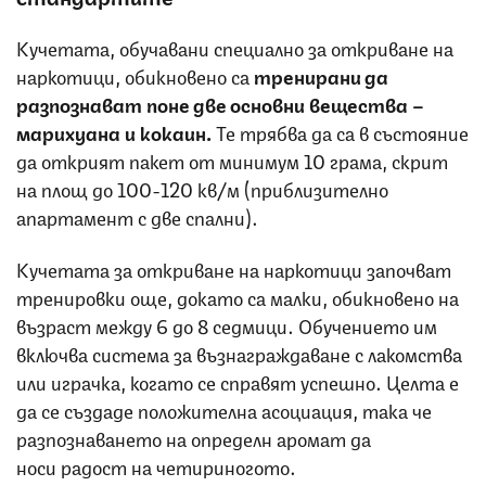
Кучетата, обучавани специално за откриване на
наркотици, обикновено са
тренирани да
разпознават поне две основни вещества –
марихуана и кокаин.
Те трябва да са в състояние
да открият пакет от минимум 10 грама, скрит
на площ до 100-120 кв/м (приблизително
апартамент с две спални).
Кучетата за откриване на наркотици започват
тренировки още, докато са малки, обикновено на
възраст между 6 до 8 седмици. Обучението им
включва система за възнаграждаване с лакомства
или играчка, когато се справят успешно. Целта е
да се създаде положителна асоциация, така че
разпознаването на определн аромат да
носи радост на четириногото.