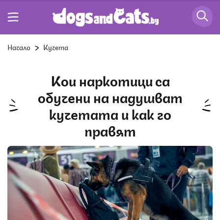
Начало
Кучета
Кои наркотици са
обучени на надушват
кучетата и как го
правят