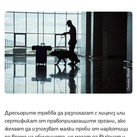
Снимка: iStock
Дресьорите трябва да разполагат с лиценз или
сертификат от правоприлагащите органи, ако
желаят да използват малки проби от наркотици
по време на обучението, но могат да включат и