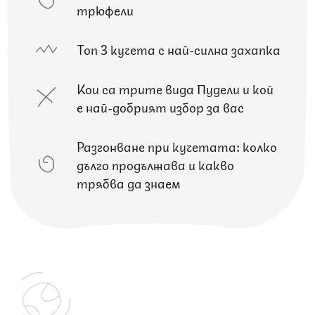
трюфели
Топ 3 кучета с най-силна захапка
Кои са трите вида Пудели и кой
е най-добрият избор за вас
Разгонване при кучетата: колко
дълго продължава и какво
трябва да знаем