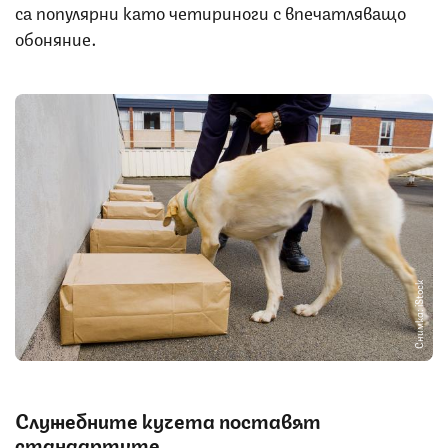
са популярни като четириноги с впечатляващо
обоняние.
Снимка: iStock
Служебните кучета поставят
стандартите