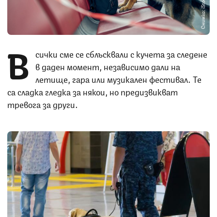
Снимка: iStock
В
сички сме се сблъсквали с кучета за следене
в даден момент, независимо дали на
летище, гара или музикален фестивал. Те
са сладка гледка за някои, но предизвикват
тревога за други.