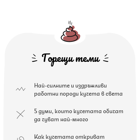
Горещи теми
Най-силните и издръжливи
работни породи кучета в света
5 думи, които кучетата обичат
да чуват най-много
Как кучетата откриват