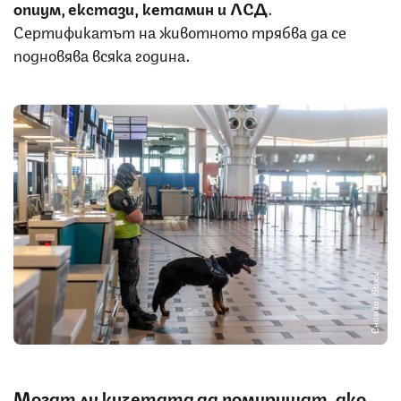
опиум, екстази, кетамин и ЛСД
.
Сертификатът на животното трябва да се
подновява всяка година.
Снимка: iStock
Могат ли кучетата да помиришат, ако