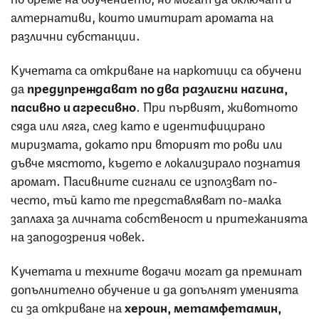
алтернативи, които имитират аромата на
различни субстанции.
Кучетата са откриване на наркотици са обучени
да
предупреждават по два различни начина,
пасивно и агресивно
. При първият, животното
сяда или ляга, след като е идентифицирано
миризмата, докато при вторият то рови или
дъвче мястото, където е локализирало познатия
аромат. Пасивните сигнали се използват по-
често, тъй като те представляват по-малка
заплаха за личната собственост и притежанията
на заподозрения човек.
Кучетата и техните водачи могат да преминат
допълнително обучение и да допълнят уменията
си за откриване на
хероин, метамфетамин,