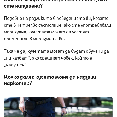
сте напушени?
Подобно на разликите в поведението ви, когато
сте в нетрезво състояние, ако сте употребявали
марихуана, кучетата могат да усетят
промените в миризмата ви.
Така че да, кучетата могат да бъдат обучени да
„ни казват“, ако срещнат човек, който е
„напушен“.
Колко далеч кучето може да надуши
наркотик?