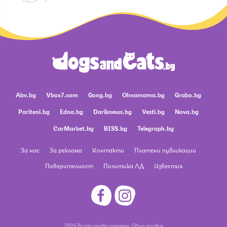
Abv.bg
Vbox7.com
Gong.bg
Ohnamama.bg
Grabo.bg
Pariteni.bg
Edna.bg
Dariknews.bg
Vesti.bg
Nova.bg
CarMarket.bg
BISS.bg
Telegraph.bg
За нас
За реклама
Контакти
Платени публикации
Поверителност
Политика ЛД
Известия
2026 Всички права запазени.
Общи условия