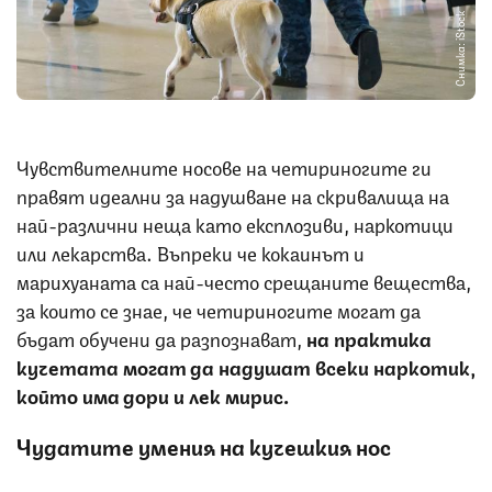
Снимка: iStock
Чувствителните носове на четириногите ги
правят идеални за надушване на скривалища на
най-различни неща като експлозиви, наркотици
или лекарства. Въпреки че кокаинът и
марихуаната са най-често срещаните вещества,
за които се знае, че четириногите могат да
бъдат обучени да разпознават,
на практика
кучетата могат да надушат всеки наркотик,
който има дори и лек мирис.
Чудатите умения на кучешкия нос