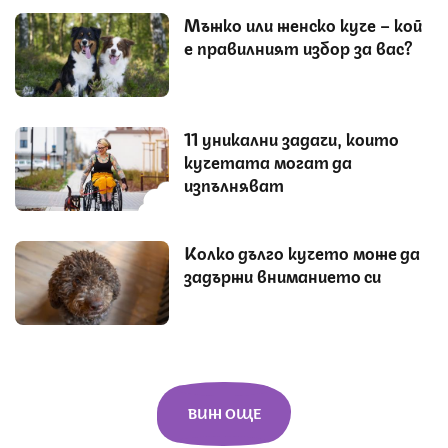
Мъжко или женско куче – кой
е правилният избор за вас?
11 уникални задачи, които
кучетата могат да
изпълняват
Колко дълго кучето може да
задържи вниманието си
ВИЖ ОЩЕ