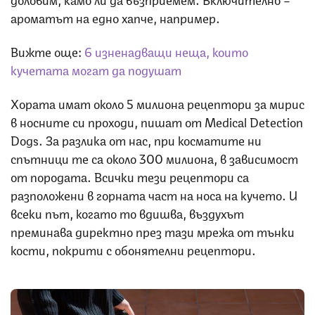
ароматът на едно хапче, например.
Вижте още:
6 изненадващи неща, които
кучетата могат да подушат
Хората имат около 5 милиона рецептори за мирис
в носните си проходи, пишат от Medical Detection
Dogs. За разлика от нас, при косматите ни
спътници те са около 300 милиона, в зависимост
от породата. Всички тези рецептори са
разположени в горната част на носа на кучето. И
всеки път, когато то вдишва, въздухът
преминава директно през тази мрежа от тънки
кости, покрити с обонятелни рецептори.