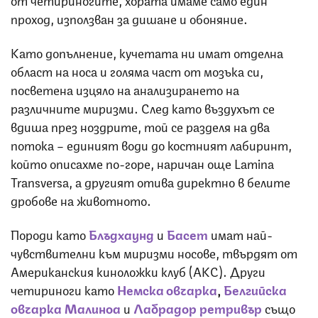
проход, използван за дишане и обоняние.
Като допълнение, кучетата ни имат отделна
област на носа и голяма част от мозъка си,
посветена изцяло на анализирането на
различните миризми. След като въздухът се
вдиша през ноздрите, той се разделя на два
потока – единият води до костният лабиринт,
който описахме по-горе, наричан още Lamina
Transversa, а другият отива директно в белите
дробове на животното.
Породи като
Блъдхаунд
и
Басет
имат най-
чувствителни към миризми носове, твърдят от
Американския киноложки клуб (АКС). Други
четириноги като
Немска овчарка
,
Белгийска
овчарка Малиноа
и
Лабрадор ретривър
също