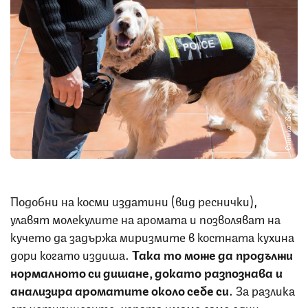
Снимка: iStock
Подобни на косми издатини (вид реснички),
улавят молекулите на аромата и позволяват на
кучето да задържа миризмите в костната кухина
дори когато издиша.
Така то може да продължи
нормалното си дишане, докато разпознава и
анализира ароматите около себе си
. За разлика
от четириногите, хората имаме само един