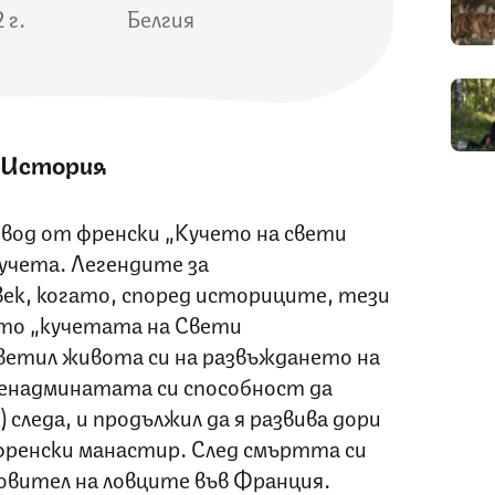
2 г.
Белгия
История
евод от френски „Кучето на свети
кучета. Легендите за
век, когато, според историците, тези
ато „кучетата на Свети
ветил живота си на развъждането на
ненадминатата си способност да
 следа, и продължил да я развива дори
 френски манастир. След смъртта си
овител на ловците във Франция.