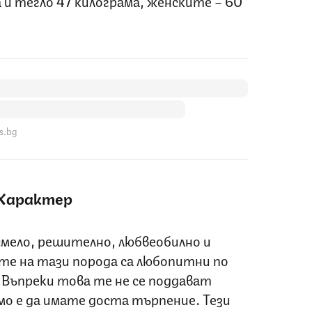
 и тегло 47 килограма, женските – 60
s.bg
Характер
смело, решително, любвеобилно и
те на тази порода са любопитни по
 Въпреки това те не се поддават
имо е да имате доста търпение. Тези