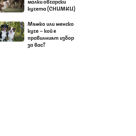
малки овчарски
кучета (СНИМКИ)
Мъжко или женско
куче – кой е
правилният избор
за вас?