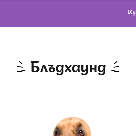
Ку
Блъдхаунд