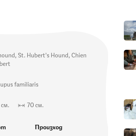
ound, St. Hubert's Hound, Chien
bert
lupus familiaris
см.
70 см.
от
Произход