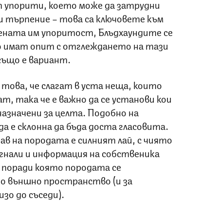
 упорити, което може да затрудни
 търпение – това са ключовете към
дената им упоритост, Блъдхаундите се
о имат опит с отглеждането на тази
също е вариант.
 това, че слагат в уста неща, които
т, така че е важно да се установи кои
назначени за целта. Подобно на
а е склонна да бъда доста гласовита.
ав на породата е силният лай, с чиято
гнали и информация на собственика
, поради която породата се
го външно пространство (и за
зо до съседи).