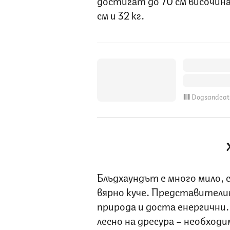
достигат до 70 см височина
см и 32 кг.
Dogsandcat
Блъдхаундът е много мило, 
вярно куче. Представители
природа и доста енергични.
лесно на дресура – необход