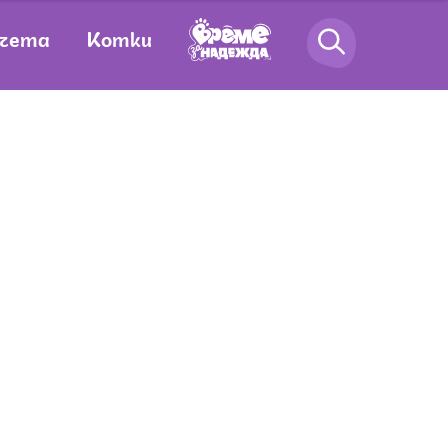
чета
Котки