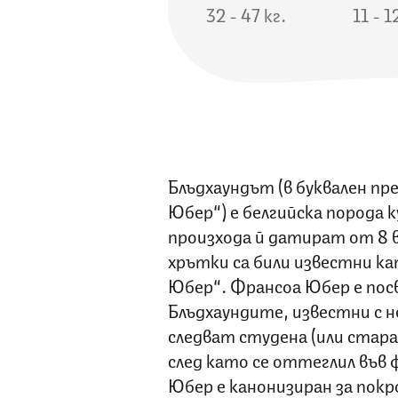
32 - 47 кг.
11 - 1
Блъдхаундът (в буквален пр
Юбер“) е белгийска порода 
произхода й датират от 8 
хрътки са били известни к
Юбер“. Франсоа Юбер е пос
Блъдхаундите, известни с 
следват студена (или стара)
след като се оттеглил във
Юбер е канонизиран за покр