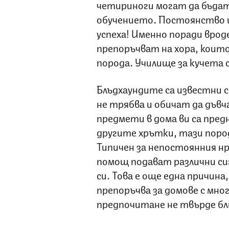
четириноги могат да бъдат
обучението. Постоянство и
успеха! Именно поради вро
препоръчват на хора, коит
порода. Училище за кучета 
Блъдхаундите са известни с
не трябва и обичат да дъвча
предмети в дома ви са пред
другите хрътки, тази пород
Типичен за непостоянния нр
помощ подават различни си
си. Това е още една причина
препоръчва за домове с мно
предпочитане не твърде бли