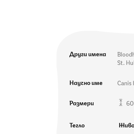
Други имена
Bloodh
St. Hu
Научно име
Canis 
Размери
60 
Тегло
Жив