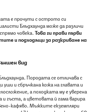
ата е прочути с острото си
иалисти Блъдхаунда може да различи
спрямо човека.
Това ги прави първи
тите и подходящи за разкриване на
ъншен вид
 Блъдхаунда. Породата се отличава с
и уши и сбръчкана кожа на главата и
лосложение, а походката му е уверена
а и гъста, а цветовата й гама варира
вено-кафяво. Мъжките екземпляри