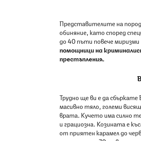
Представителите на пород
обиняние, като според спец
до 40 пъти повече миризми 
помощници на криминалис
престъпления.
В
Трудно ще ви е да сбъркате
масивно тяло, големи висящ
врата. Кучето има силно те
и грациозна. Козината е къс
от приятен карамел до чер