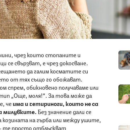
чини, чрез които стопаните и
 се свързват, е чрез докосване.
усещането да галим косматите си
ечето от тях също го обожават.
ом спрем, обикновено получаваме или
д тип „Още, моля!“. За това може да
е, че
има и четириноги, които не са
а милувките.
Без значение дали се
на козината на гърба или между ушите,
– те просто отблъскват