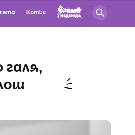
чета
Котки
 лош