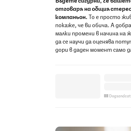
отговаря на общия стерео
компаньон.
То е просто жи
покаже, че ви обича. А добра
малки промени в начина на
да се научи да оценява пот
дори в даден момент само да
Dogsandcat