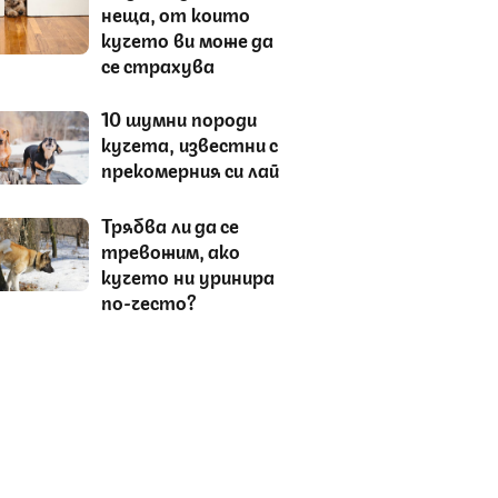
неща, от които
кучето ви може да
се страхува
10 шумни породи
кучета, известни с
прекомерния си лай
Трябва ли да се
тревожим, ако
кучето ни уринира
по-често?