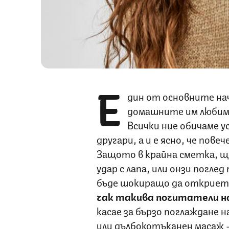
Е
дин от основните на
домашните им любимци
Всички ние обичаме 
другари, а и е ясно, че пов
Защото в крайна сметка, щ
удар с лапа, или онзи погле
бъде шокиращо да откриет
чак такива почитатели н
касае за бързо поглаждане 
или дълбокотъканен масаж 