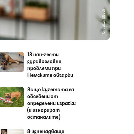
Снимка: iStock
13 най-чести
здравословни
проблеми при
Немските овчарки
Защо кучетата са
обсебени от
определени играчки
(и игнорират
останалите)
8 изненадващи