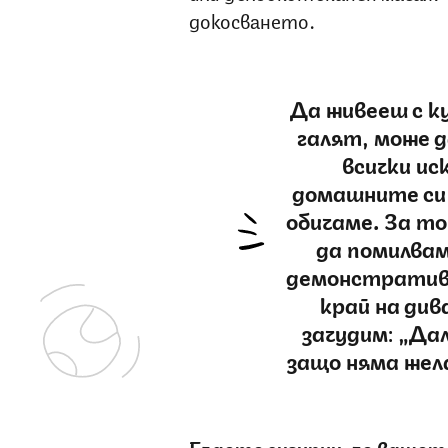
докосването.
Да живееш с ку
галят, може 
всички ис
домашните си 
обичаме. За то
да помилвам
демонстративн
край на дива
зачудим: „Дал
защо няма жела
Бъдете сигурни, че вашето