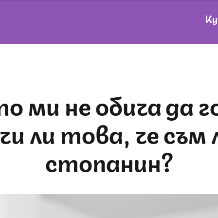
Ку
чи ли това, че съм
стопанин?