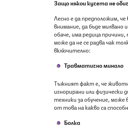
Защо някои кучета не оби
Лесно е да предположим, че 
внимание, да бъде милвано 
обаче, има редица причини,
може да не се радва чак тол
включително:
Травматично минало
Тъжният факт е, че животн
игнорирани или физически 
техники за обучение, може 
от това на какво са способ
Болка