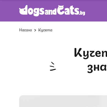
Начало
Кучета
Кучето ми не обича да го галя,
зна