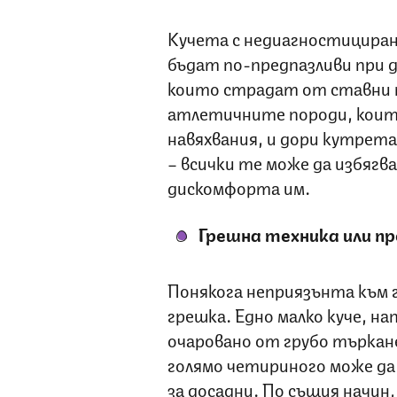
Кучета с недиагностициран
бъдат по-предпазливи при 
които страдат от ставни 
атлетичните породи, които
навяхвания, и дори кутрет
– всички те може да избяг
дискомфорта им.
Грешна техника или п
Понякога неприязънта към г
грешка. Едно малко куче, на
очаровано от грубо търкане
голямо четириного може да
за досадни. По същия начин,