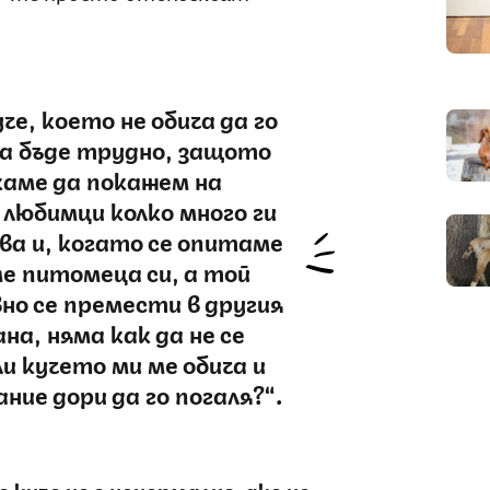
че, което не обича да го
да бъде трудно, защото
каме да покажем на
любимци колко много ги
ва и, когато се опитаме
е питомеца си, а той
о се премести в другия
на, няма как да не се
и кучето ми ме обича и
ние дори да го погаля?“.
 куче не е ненормално, ако не