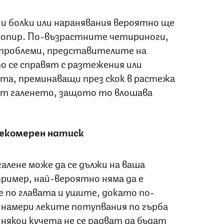
и болки или наранявания вероятно ще
допир. По-възрастните четириноги,
проблеми, представителите на
 се справят с разтежения или
ата, преминаващи през скок в растежа
ват галенето, защото то влошава
рекомерен натиск
алене може да се дължи на ваша
пример, най-вероятно няма да е
 по главата и ушите, докато по-
 намери леките потупвания по гърба
 някои кучета не се радват да бъдат