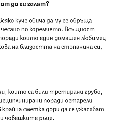
чат да ги галят?
всяко куче обича да му се обръща
и чесано по коремчето. Всъщност
 поради които един домашен любимец
кова на близостта на стопанина си,
и, които са били третирани грубо,
дисциплинирани поради остарели
в крайна сметка дори да се ужасяват
ни човешките ръце.