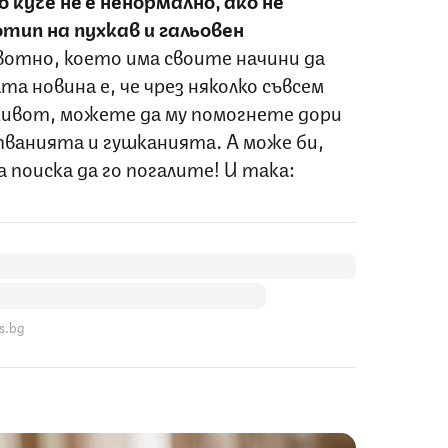
тип на пухкав и гальовен
вотно, което има своите начини да
та новина е, че чрез няколко съвсем
 живот, можете да му помогнете дори
упванията и гушканията. А може би,
 поиска да го погалите! И така:
s.bg