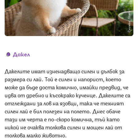
Снимка: iStock
Дакел
Дакелите имат изненадващо силен и дълбок за
размера си лай. Той е силен и напорист, което
може да бъде доста комично, имайки предвид, че
идва от дребно и късокрако кученце. Дакелите са
отглеждани за лов на язовци, така че техният
силен лай е бил полезен на полето. Днес обаче
тази им черта е по-скоро комична, тъй като
никой не очаква толкова силен и мощен лай от
толкова малко животно.