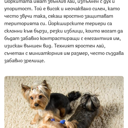
Йоркитата имат звънлив лай, изпълнен с дух и
упоритост. Той е висок и неочаквано силен, като
често звучи така, сякаш яростно защитават
територията си. Йоркширските териери са
склонни към бързи, резки изблици, които могат да
бъдат забавно контрастиращи с елегантния им,
изискан външен вид. Техният яростен лай,
съчетан с миниатюрния им размер, често създава
забавно зрелище.