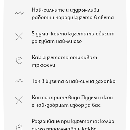
Най-силните и издръжливи
работни породи кучета в света
5 думи, които кучетата обичат
да чуват най-много
Как кучетата откриват
трюфели
Топ 3 кучета с най-силна захапка
Кои са трите вида Пудели и кой
е най-добрият избор за вас
Разгонване при кучетата: колко
дълго продължава и какво