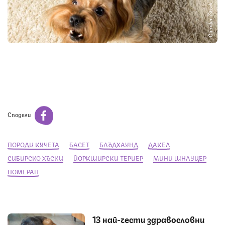
Снимка: iStock
Сподели
ПОРОДИ КУЧЕТА
БАСЕТ
БЛЪДХАУНД
ДАКЕЛ
СИБИРСКО ХЪСКИ
ЙОРКШИРСКИ ТЕРИЕР
МИНИ ШНАУЦЕР
ПОМЕРАН
13 най-чести здравословни