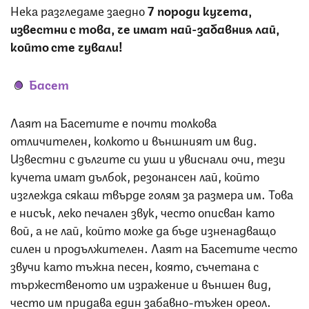
Нека разгледаме заедно
7 породи кучета,
известни с това, че имат най-забавния лай,
който сте чували!
Басет
Лаят на Басетите е почти толкова
отличителен, колкото и външният им вид.
Известни с дългите си уши и увиснали очи, тези
кучета имат дълбок, резонансен лай, който
изглежда сякаш твърде голям за размера им. Това
е нисък, леко печален звук, често описван като
вой, а не лай, който може да бъде изненадващо
силен и продължителен. Лаят на Басетите често
звучи като тъжна песен, която, съчетана с
тържественото им изражение и външен вид,
често им придава един забавно-тъжен ореол.