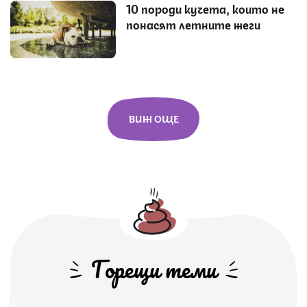
10 породи кучета, които не
понасят летните жеги
ВИЖ ОЩЕ
Горещи теми