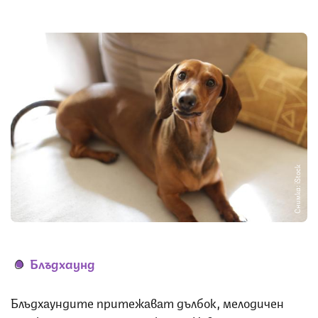
Снимка: iStock
Блъдхаунд
Блъдхаундите притежават дълбок, мелодичен