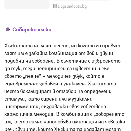
Dogsandcats.bg
Сибирско хъски
Хъскитата не лаят често, но когато го правят,
лаят им е забавна комбинация от вой и звуци,
подобни на говорене. В съчетание с изброеното
до тук, тези четириноги са известни и със
своето „пеене“ – мелодичен звук, който е
едновременно забавен и уникален. Хъскитата
често вокализират в отговор на определени
стимули, като сирени или музикални
инструменти, създавайки своя собствена
хармонична мелодия. В комбинация с „говоренето“
им, което силно наподобява имитация на човешка
реч, звуците, които Хъскитата издават могат