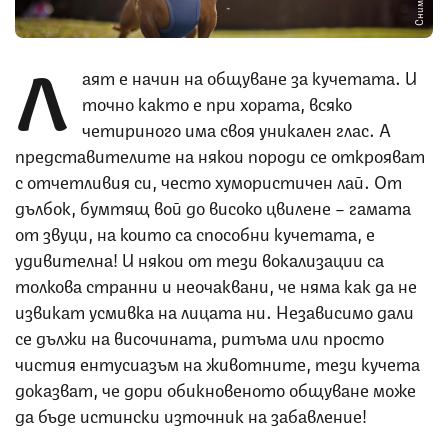
Л
аят е начин на общуване за кучетата. И
точно както е при хората, всяко
четириного има своя уникален глас. А
представителите на някои породи се открояват
с отчетливия си, често хумористичен лай. От
дълбок, бумтящ вой до високо цвилене – гамата
от звуци, на които са способни кучетата, е
удивителна! И някои от тези вокализации са
толкова странни и неочаквани, че няма как да не
извикат усмивка на лицата ни. Независимо дали
се дължи на височината, ритъма или просто
чистия ентусиазъм на животните, тези кучета
доказват, че дори обикновеното общуване може
да бъде истински източник на забавление!