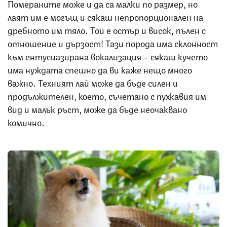
Помераните може и да са малки по размер, но
лаят им е могъщ и сякаш непропорционален на
дребното им тяло. Той е остър и висок, пълен с
отношение и дързост! Тази порода има склонност
към ентусиазирана вокализация – сякаш кучето
има нуждата спешно да ви каже нещо много
важно. Техният лай може да бъде силен и
продължителен, което, съчетано с пухкавия им
вид и малък ръст, може да бъде неочаквано
комично.