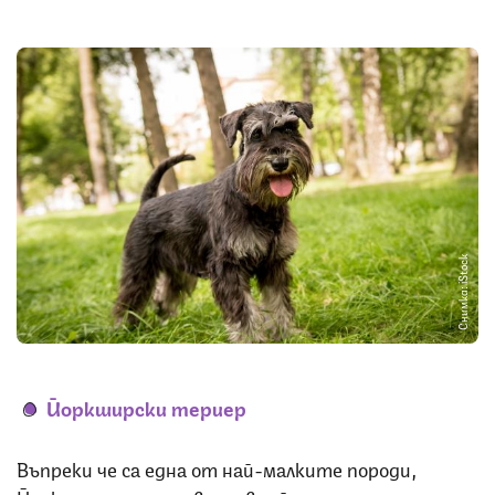
Снимка: iStock
Йоркширски териер
Въпреки че са една от най-малките породи,