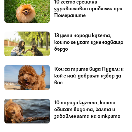
10 често срещани
здравословни проблема при
Помераните
13 умни породи кучета,
които се учат изненадващо
бързо
Кои са трите вида Пудели и
кой е най-добрият избор за
вас
10 породи кучета, които
обичат водата, калта и
забавленията на открито