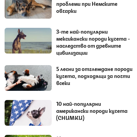
проблеми при Немските
овчарки
3-те най-популярни
мексикански породи кучета -
наследство от древните
цивилизации
5 лесни за отглеждане породи
кучета, подходящи за почти
всеки
10 най-популярни
американски породи кучета
(СНИМКИ)