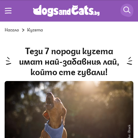
Начало
Кучета
Тези 7 породи кучета
имат най-забавния лай,
който сте чували!
Снимка: iStock