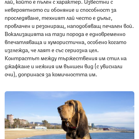
лай, който е пълен с характер. Известни с
невероятното си обоняние и способност за
проследяване, техният лай често е дълъг,
провлачен и резониращ, наподобяващ печален вой.
Вокализацията на тази порода е едновременно
впечатляваща и хумористична, особено когато
изглежда, че лаят е със сериозна цел.
Контрастът между тържествения им стил на
джафкане и нежния им външен вид (с увиснали
очи), допринася за комичността им.