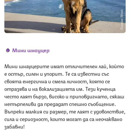
Снимка: iStock
Мини шнауцер
Мини шнауцерите имат отличителен лай, който
е остър, силен и упорит. Те са известни със
своята енергична и смела личност, която се
отразява и на вокализацията им. Тези кученца
често лаят бързо, високо и приповдигнато, сякаш
нетърпеливи да предадат спешно съобщение.
Въпреки малкия си размер, те лаят с удоволствие,
сила и сериозност, които могат да са неочаквано
забавни!