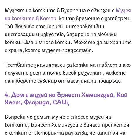
Музеят на котките в Будапеща е свързан с
Музея
на котките в Котор
, който временно е затворен.
Той включва стенописи, интерактивни
инсталации и изкуство, базирано на любими
котки. Има и много котки. Можете да ги храните
с храна, която музеят предоставя.
Тествайте знанията си за котки на таблет и ако
получите достатъчно висок резултат, можете
да изберете сувенир от магазина за подаръци.
4. Дом и музей на Ърнест Хемингуей, Кий
Уест, Флорида, САЩ
Въпреки че домът му не е строго музей на
котките, Ърнест Хемингуей е винаги преплетен
с котките. Историята разказва, че капитан на