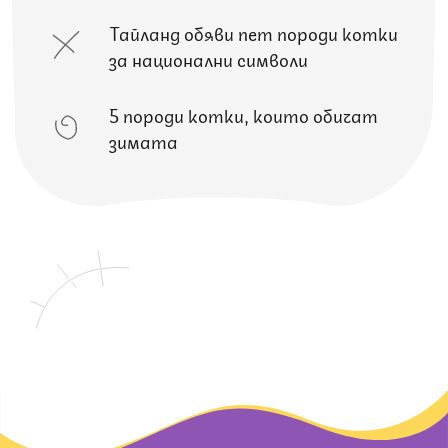
Тайланд обяви пет породи котки
за национални символи
5 породи котки, които обичат
зимата