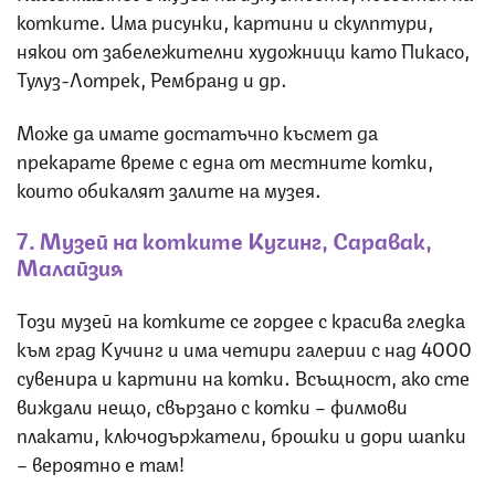
котките. Има рисунки, картини и скулптури,
някои от забележителни художници като Пикасо,
Тулуз-Лотрек, Рембранд и др.
Може да имате достатъчно късмет да
прекарате време с една от местните котки,
които обикалят залите на музея.
7. Музей на котките Кучинг, Саравак,
Малайзия
Този музей на котките се гордее с красива гледка
към град Кучинг и има четири галерии с над 4000
сувенира и картини на котки. Всъщност, ако сте
виждали нещо, свързано с котки – филмови
плакати, ключодържатели, брошки и дори шапки
– вероятно е там!