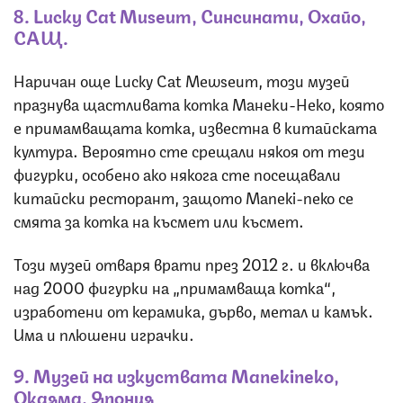
8. Lucky Cat Museum, Синсинати, Охайо,
САЩ.
Наричан още Lucky Cat Mewseum, този музей
празнува щастливата котка Манеки-Неко, която
е примамващата котка, известна в китайската
култура. Вероятно сте срещали някоя от тези
фигурки, особено ако някога сте посещавали
китайски ресторант, защото
Maneki-neko
се
смята за котка на късмет или късмет.
Този музей отваря врати през 2012 г. и включва
над 2000 фигурки на „примамваща котка“,
изработени от керамика, дърво, метал и камък.
Има и плюшени играчки.
9. Музей на изкуствата Manekineko,
Окаяма, Япония