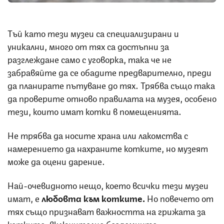
Тъй като тези музеи са специализирани и
уникални, много от тях са достъпни за
разглеждане само с уговорка, така че не
забравяйте да се обадите предварително, преди
да планирате пътуване до тях. Трябва също така
да проверите отново правилата на музея, особено
тези, които имат котки в помещенията.
Не трябва да носите храна или лакомства с
намерението да нахраните котките, но музеят
може да оцени дарение.
Най-очевидното нещо, което всички тези музеи
имат, е
любовта към котките.
Но повечето от
тях също признават важността на грижата за
котките, включително бездомните.