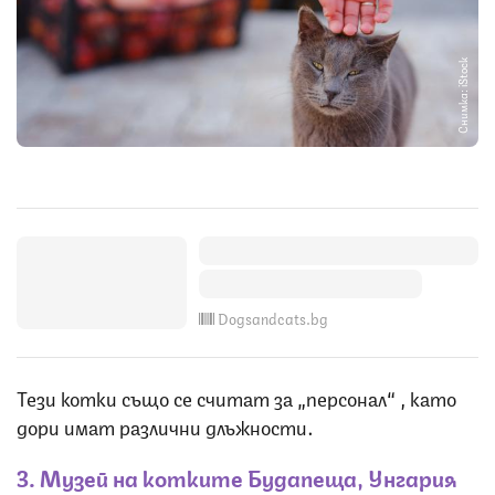
Снимка: iStock
Dogsandcats.bg
Тези котки също се считат за „персонал“ , като
дори имат различни длъжности.
3. Музей на котките Будапеща, Унгария