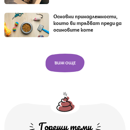
Основни принадлежности,
които ви трябват преди да
осиновите коте
ВИЖ ОЩЕ
Горещи теми