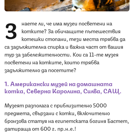
З
наете ли, че има музеи посветени на
котките? За обичащите пътешествия
котешки стопани, тези места трябва да
са задължителна спирка и важна част от вашия
тур за забележителности. Кои са 11-те музея
посветени на котките, които трябва
задължително да посетите?
1. Американски музей на домашната
котка, Северна Каролина, Силва, САЩ.
Музеят разполага с приблизително 5000
предмета, свързани с котки, включително
бронзова статуя на египетската богиня Бастет,
датираща от 600 г. пр.н.е.!