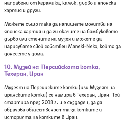
направени от керамика, камък, дърво и японска
хартия и други.
Можете също така да напишете молитви на
японска хартия и да ги окачите на бамбуковото
дърво или стените на музея и можете да
нарисувате свой собствен Maneki-Neko, който да
донесете у дома.
10. Музей на Персийската котка,
Техеран, Иран
Музеят на Персийските котки (или Музеят на
иранските котки) се намира в Техеран, Иран. Той
стартира през 2018 г. и е създаден, за да
образова обществеността за котките и
историята на котките в Иран.