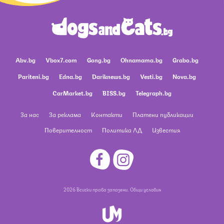
Abv.bg
Vbox7.com
Gong.bg
Ohnamama.bg
Grabo.bg
Pariteni.bg
Edna.bg
Dariknews.bg
Vesti.bg
Nova.bg
CarMarket.bg
BISS.bg
Telegraph.bg
За нас
За реклама
Контакти
Платени публикации
Поверителност
Политика ЛД
Известия
2026 Всички права запазени.
Общи условия