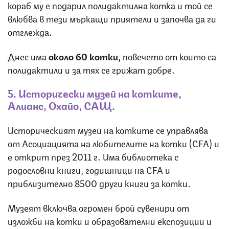
кораб му е подарил полидактилна котка и той се
влюбва в тези мъркащи приятели и започва да ги
отглежда.
Днес има
около 60 котки
, повечето от които са
полидактили и за тях се грижат добре.
5. Исторически музей на котките,
Алианс, Охайо, САЩ.
Историческият музей на котките се управлява
от Асоциацията на любителите на котки (CFA) и
е открит през 2011 г. Има библиотека с
родословни книги, годишници на CFA и
приблизително 8500 други книги за котки.
Музеят включва огромен брой сувенири от
изложби на котки и образователни експозиции и