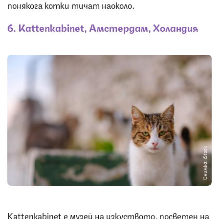
понякога котки тичат наоколо.
6. Kattenkabinet, Амстердам, Холандия
Снимка: iStock
Kattenkabinet е музей на изкуството, посветен на