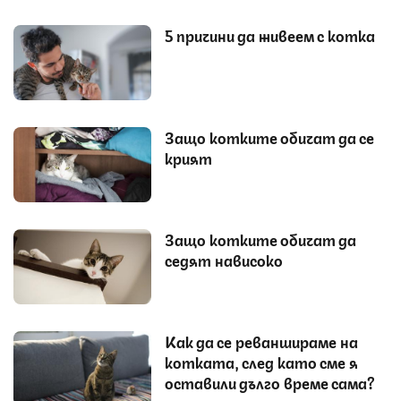
5 причини да живеем с котка
Защо котките обичат да се
крият
Защо котките обичат да
седят нависоко
Как да се реваншираме на
котката, след като сме я
оставили дълго време сама?