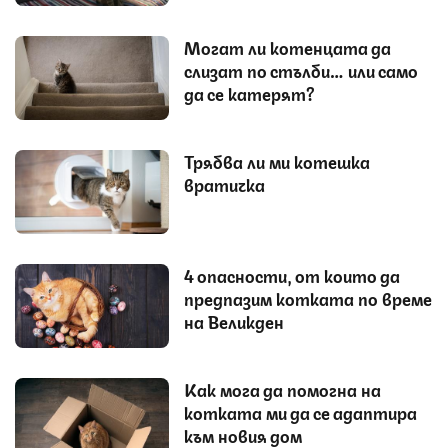
Могат ли котенцата да
слизат по стълби… или само
да се катерят?
Трябва ли ми котешка
вратичка
4 опасности, от които да
предпазим котката по време
на Великден
Как мога да помогна на
котката ми да се адаптира
към новия дом