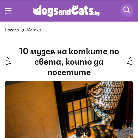
Начало
Котки
10 музея на котките по
света, които да
посетите
Снимка: iStock